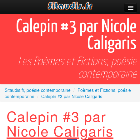
Parutions
Calepin #3 par Nicole
Incitations
Caligaris
Poèmes et fictions
Apparitions
Les Poèmes et Fictions, poésie
Auteurs & poètes
contemporaine
Célébrations
Sitaudis.fr, poésie contemporaine
/
Poèmes et Fictions, poésie
contemporaine
/
Calepin #3 par Nicole Caligaris
Prescriptions
Calepin #3 par
Plus
Nicole Caligaris