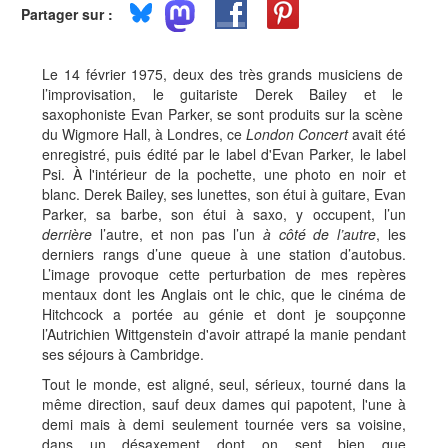
Partager sur :
Le 14 février 1975, deux des très grands musiciens de
l’improvisation, le guitariste Derek Bailey et le
saxophoniste Evan Parker, se sont produits sur la scène
du Wigmore Hall, à Londres, ce
London Concert
avait été
enregistré, puis édité par le label d'Evan Parker, le label
Psi. À l'intérieur de la pochette, une photo en noir et
blanc. Derek Bailey, ses lunettes, son étui à guitare, Evan
Parker, sa barbe, son étui à saxo, y occupent, l’un
derrière
l’autre, et non pas l’un
à côté de l’autre
, les
derniers rangs d’une queue à une station d’autobus.
L’image provoque cette perturbation de mes repères
mentaux dont les Anglais ont le chic, que le cinéma de
Hitchcock a portée au génie et dont je soupçonne
l’Autrichien Wittgenstein d'avoir attrapé la manie pendant
ses séjours à Cambridge.
Tout le monde, est aligné, seul, sérieux, tourné dans la
même direction, sauf deux dames qui papotent, l'une à
demi mais à demi seulement tournée vers sa voisine,
dans un désaxement dont on sent bien que