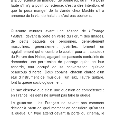
à la conscience du mangeur de bonne foi, qu’il n’y a point
faute s’il n’y a point conscience, c’est-à-dire intention, et
que tu peux manger de la viande chez Machin s’il a
annoncé de la viande hallal : « c’est pas pécher ».
Quarante minutes avant une séance de
L’Étrange
Festival
, devant la porte en verre du Forum des Images,
de petits paquets de personnes, généralement
masculines, généralement juvéniles, forment un
agglutinement qui encombre le couloir pourtant spacieux
du Forum des Halles, agaçant les passants contraints de
demander une permission de passage qu’on ne leur
accorde, tout occupé de sa conversation, qu’avec
beaucoup d'inertie. Deux copains, chacun chargé d’un
étui d’instrument de musique, l’un sax, l’autre guitare,
font la queue sociologiquement.
Le sax observe que c’est une question de compétence :
en France, les gens ne savent pas faire la queue.
Le guitariste : les Français ne savent pas comment
décider à partir de quel moment on considère qu’on fait
la queue. Un type attend devant la porte du cinéma, le