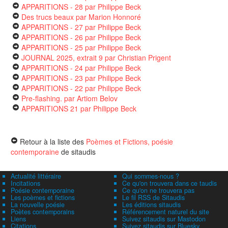
APPARITIONS - 28
par Philippe Beck
Des trucs beaux
par Marion Honnoré
APPARITIONS - 27
par Philippe Beck
APPARITIONS - 26
par Philippe Beck
APPARITIONS - 25
par Philippe Beck
JOURNAL 2025, extrait 9
par Christian Prigent
APPARITIONS - 24
par Philippe Beck
APPARITIONS - 23
par Philippe Beck
APPARITIONS - 22
par Philippe Beck
Pre-flashing.
par Artiom Belov
APPARITIONS 21
par Philippe Beck
Retour à la liste des
Poèmes et Fictions, poésie
contemporaine
de sitaudis
Actualité littéraire
Qui sommes-nous ?
Incitations
Ce qu'on trouvera dans ce taudis
Poésie contemporaine
Ce qu'on ne trouvera pas
Les poèmes et fictions
Le fil RSS de Sitaudis
La nouvelle poésie
Les éditions sitaudis
Poètes contemporains
Référencement naturel du site
Liens
Suivez sitaudis sur Mastodon
Citations
Suivez sitaudis sur Bluesky