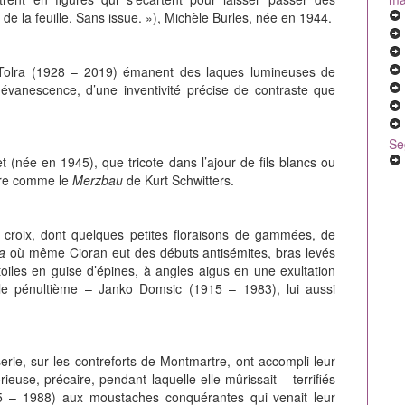
 de la feuille. Sans issue. »), Michèle Burles, née en 1944.
s-Tolra (1928 – 2019) émanent des laques lumineuses de
 évanescence, d’une inventivité précise de contraste que
Se
née en 1945), que tricote dans l’ajour de fils blancs ou
oire comme le
Merzbau
de Kurt Schwitters.
croix, dont quelques petites floraisons de gammées, de
pa
où même Cioran eut des débuts antisémites, bras levés
es en guise d’épines, à angles aigus en une exultation
cle pénultième – Janko Domsic (1915 – 1983), lui aussi
erie, sur les contreforts de Montmartre, ont accompli leur
ieuse, précaire, pendant laquelle elle mûrissait – terrifiés
5 – 1988) aux moustaches conquérantes qui venait leur