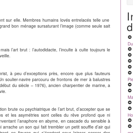
I
ent sur elle. Membres humains lovés entrelacés telle une
d
t grand bon ménage sursaturant l’image (comme seule sait
Du
mais l’art brut : l’autodidacte, l’inculte à culte toujours le
eille.
ist, à peu d’exceptions près, encore que plus fauteurs
Pi
 Un soulier-navire parcouru de frontons de mer à balustres
(début du siècle – 1976), ancien charpentier de marine, a
vie.
Ma
ion brute ou psychiatrique de l’art brut, d’accepter que se
Ho
es et les asymétries sont celles du rêve profond que ni
inventant l’anaphore en abyme, en cascade du sensible à
i arrache un son qui fait trembler un petit souffle d’air qui
mal
trent en figures qui s’écartent pour laisser passer des