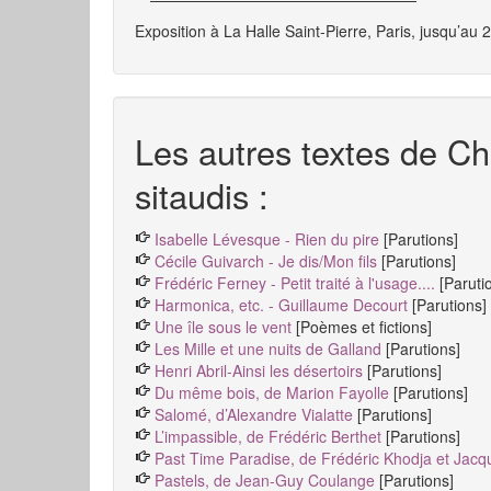
Exposition à La Halle Saint-Pierre, Paris, jusqu’au 
Les autres textes de Ch
sitaudis :
Isabelle Lévesque - Rien du pire
[Parutions]
Cécile Guivarch - Je dis/Mon fils
[Parutions]
Frédéric Ferney - Petit traité à l'usage....
[Paruti
Harmonica, etc. - Guillaume Decourt
[Parutions]
Une île sous le vent
[Poèmes et fictions]
Les Mille et une nuits de Galland
[Parutions]
Henri Abril-Ainsi les désertoirs
[Parutions]
Du même bois, de Marion Fayolle
[Parutions]
Salomé, d’Alexandre Vialatte
[Parutions]
L’impassible, de Frédéric Berthet
[Parutions]
Past Time Paradise, de Frédéric Khodja et Jacq
Pastels, de Jean-Guy Coulange
[Parutions]