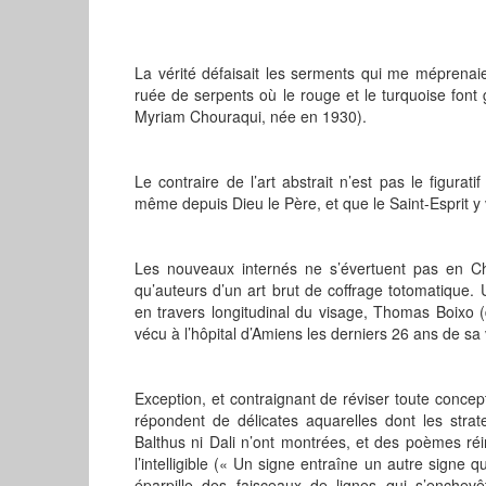
La vérité défaisait les serments qui me méprenai
ruée de serpents où le rouge et le turquoise fon
Myriam Chouraqui, née en 1930).
Le contraire de l’art abstrait n’est pas le figuratif 
même depuis Dieu le Père, et que le Saint-Esprit y v
Les nouveaux internés ne s’évertuent pas en Chr
qu’auteurs d’un art brut de coffrage totomatique.
en travers longitudinal du visage, Thomas Boixo 
vécu à l’hôpital d’Amiens les derniers 26 ans de sa 
Exception, et contraignant de réviser toute concept
répondent de délicates aquarelles dont les strat
Balthus ni Dali n’ont montrées, et des poèmes ré
l’intelligible (« Un signe entraîne un autre signe qu
éparpille des faisceaux de lignes qui s’enchevê