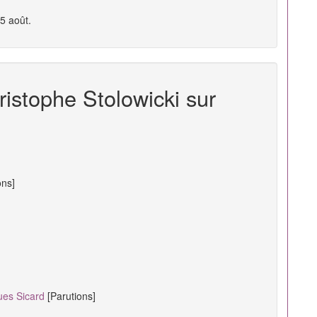
25 août.
ristophe Stolowicki sur
ons]
ues Sicard
[Parutions]