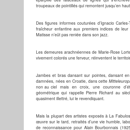
troupeaux de pointillés qui remontent jusqu’en haut
Des figures informes couturées d’Ignacio Carle
fraîcheur enfantine aux premiers indices de leur
Matisse n’eût pas reniée dans son jazz.
Les demeures arachnéennes de Marie-Rose Lortet (
vivement colorés une ferveur, réinventent le territ
Jambes et bras dansant sur pointes, dansant en 
damnées, nées en Croatie, dans cette
Mitteleuro
non au ciel mais en croix, une couronne d’étoil
géométrique qui rappelle Pierre Richard au siè
quasiment illettré, lui le revendiquant.
Mais la plupart des artistes exposés à La Fabulos
œuvre sur le tard, retraités d’une vie humble, labor
de reconnaissance pour Alain Bourbonnais (192