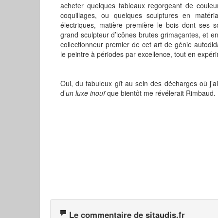
acheter quelques tableaux regorgeant de couleur
coquillages, ou quelques sculptures en matéria
électriques, matière première le bois dont ses 
grand sculpteur d’icônes brutes grimaçantes, et e
collectionneur premier de cet art de génie autodi
le peintre à périodes par excellence, tout en expér
Oui, du fabuleux gît au sein des décharges où j
d’
un luxe inouï
que bientôt me révélerait Rimbaud.
Le commentaire de sitaudis.fr