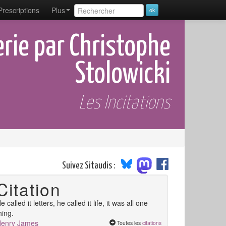
Prescriptions
Plus
erie par Christophe
Stolowicki
Les Incitations
Suivez Sitaudis :
Citation
e called it letters, he called it life, it was all one
hing.
enry James
Toutes les
citations