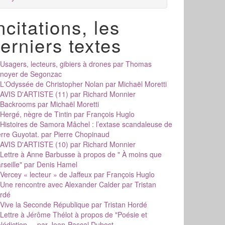
ncitations, les
erniers textes
Usagers, lecteurs, gibiers à drones
par Thomas
noyer de Segonzac
L'Odyssée de Christopher Nolan
par Michaël Moretti
AVIS D'ARTISTE (11)
par Richard Monnier
Backrooms
par Michaël Moretti
Hergé, nègre de Tintin
par François Huglo
Histoires de Samora Mâchel : l’extase scandaleuse de
erre Guyotat.
par Pierre Chopinaud
AVIS D'ARTISTE (10)
par Richard Monnier
Lettre à Anne Barbusse à propos de " À moins que
rseille"
par Denis Hamel
Vercey « lecteur » de Jaffeux
par François Huglo
Une rencontre avec Alexander Calder
par Tristan
rdé
Vive la Seconde République
par Tristan Hordé
Lettre à Jérôme Thélot à propos de "Poésie et
édiction....
par Jean-Pascal Dubost