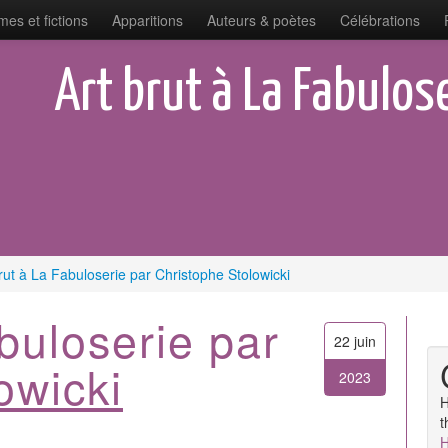
es et fictions
Apparitions
Auteurs & poètes
Célébrations
Art brut à La Fabulos
rut à La Fabuloserie par Christophe Stolowicki
buloserie par
22 juin
owicki
2023
H
t
H