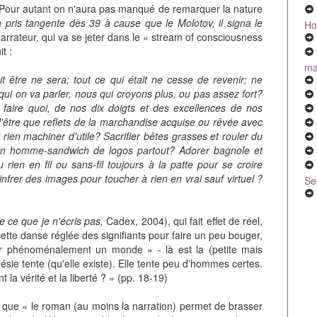
e. Pour autant on n'aura pas manqué de remarquer la nature
l a pris tangente dès 39 à cause que le Molotov, il signa le
Ho
narrateur, qui va se jeter dans le « stream of consciousness
t :
mal
it être ne sera; tout ce qui était ne cesse de revenir; ne
qui on va parler, nous qui croyons plus, ou pas assez fort?
faire quoi, de nos dix doigts et des excellences de nos
 N'être que reflets de la marchandise acquise ou rêvée avec
ien machiner d'utile? Sacrifier bêtes grasses et rouler du
en homme-sandwich de logos partout? Adorer bagnole et
rien en fil ou sans-fil toujours à la patte pour se croire
frer des images pour toucher à rien en vrai sauf virtuel ?
Se
e ce que je n'écris pas,
Cadex, 2004), qui fait effet de réel,
« cette danse réglée des signifiants pour faire un peu bouger,
gir phénoménalement un monde » - là est la (petite mais
oésie tente (qu'elle existe). Elle tente peu d'hommes certes.
a vérité et la liberté ? » (pp. 18-19)
ce que « le roman (au moins la narration) permet de brasser