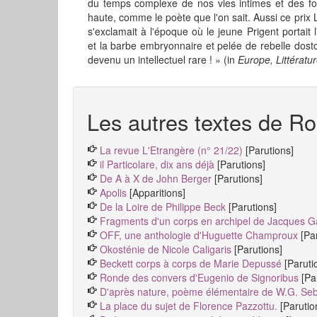
du temps complexe de nos vies intimes et des foudre
haute, comme le poète que l'on sait. Aussi ce prix L
s'exclamait à l'époque où le jeune Prigent portait 
et la barbe embryonnaire et pelée de rebelle dostoë
devenu un intellectuel rare ! » (in
Europe, Littératu
Les autres textes de Ro
La revue L'Etrangère (n° 21/22)
[Parutions]
il Particolare, dix ans déjà
[Parutions]
De A à X de John Berger
[Parutions]
Apolis
[Apparitions]
De la Loire de Philippe Beck
[Parutions]
Fragments d'un corps en archipel de Jacques Ga
OFF, une anthologie d'Huguette Champroux
[Pa
Okosténie de Nicole Caligaris
[Parutions]
Beckett corps à corps de Marie Depussé
[Paruti
Ronde des convers d'Eugenio de Signoribus
[Pa
D'après nature, poème élémentaire de W.G. Se
La place du sujet de Florence Pazzottu.
[Parutio