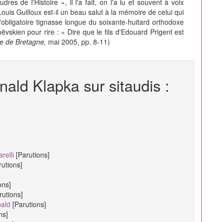
s de l'Histoire », il l'a fait, on l'a lu et souvent à voix
ouis Guilloux est-il un beau salut à la mémoire de celui qui
l'obligatoire tignasse longue du soixante-huitard orthodoxe
vskien pour rire : « Dire que le fils d'Edouard Prigent est
re de Bretagne,
mai 2005, pp. 8-11)
nald Klapka sur sitaudis :
relli
[Parutions]
rutions]
ons]
rutions]
bald
[Parutions]
ns]