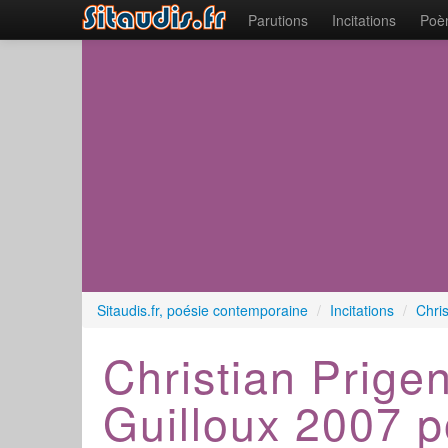
Parutions
Incitations
Poèm
Sitaudis.fr, poésie contemporaine
/
Incitations
/
Chri
Christian Prigen
Guilloux 2007 p