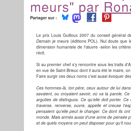
meurs" par
Ron
Partager sur :
Le prix Louis Guilloux 2007 du conseil général de
Demain je meurs
(éditions POL). Nul doute que le 
dimension humaniste de l'œuvre -selon les critères
récit.
Si au premier chef s'y rencontre sous les traits d'A
en vue de Saint-Brieuc dont il aura été le maire, o
Faire surgir ces deux noms c'est aussi évoquer des
Ces hommes-là, ton père, ceux autour de lui dans l
savaient, ou croyaient savoir, où va la parole. C
arguties de distinguos. Ce qu'elle doit porter. Ce
traverse, renverse, ouvre, appelle et creuse l'e
pensaient qu'elle peut le changer. Ce dont ils o
monde. Mais armés aussi d'une arme de pensée pour 
et de quels moyens on peut disposer pour qu'il nous