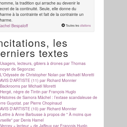
'homme, la tradition qui arrache au devenir le
ecret de la continuité. Seule, elle donne du
harme à la contrainte et fait de la contrainte un
harme.
achel Bespaloff
Toutes les
citations
ncitations, les
erniers textes
Usagers, lecteurs, gibiers à drones
par Thomas
noyer de Segonzac
L'Odyssée de Christopher Nolan
par Michaël Moretti
AVIS D'ARTISTE (11)
par Richard Monnier
Backrooms
par Michaël Moretti
Hergé, nègre de Tintin
par François Huglo
Histoires de Samora Mâchel : l’extase scandaleuse de
erre Guyotat.
par Pierre Chopinaud
AVIS D'ARTISTE (10)
par Richard Monnier
Lettre à Anne Barbusse à propos de " À moins que
rseille"
par Denis Hamel
Vercey « lecteur » de Jaffeux
par François Huglo