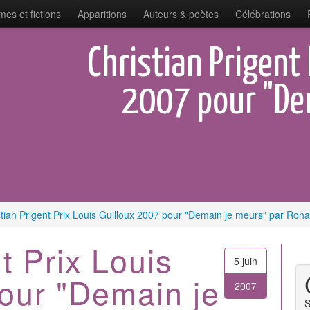
es et fictions
Apparitions
Auteurs & poètes
Célébrations
Christian Prigent 
2007 pour "De
stian Prigent Prix Louis Guilloux 2007 pour "Demain je meurs" par Rona
t Prix Louis
5 juin
our "Demain je
2007
S