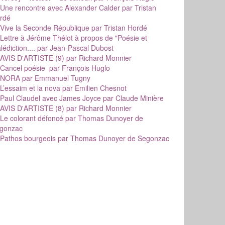
Une rencontre avec Alexander Calder
par Tristan
rdé
Vive la Seconde République
par Tristan Hordé
Lettre à Jérôme Thélot à propos de "Poésie et
édiction....
par Jean-Pascal Dubost
AVIS D'ARTISTE (9)
par Richard Monnier
Cancel poésie
par François Huglo
NORA
par Emmanuel Tugny
L’essaim et la nova
par Emilien Chesnot
Paul Claudel avec James Joyce
par Claude Minière
AVIS D'ARTISTE (8)
par Richard Monnier
Le colorant défoncé
par Thomas Dunoyer de
gonzac
Pathos bourgeois
par Thomas Dunoyer de Segonzac