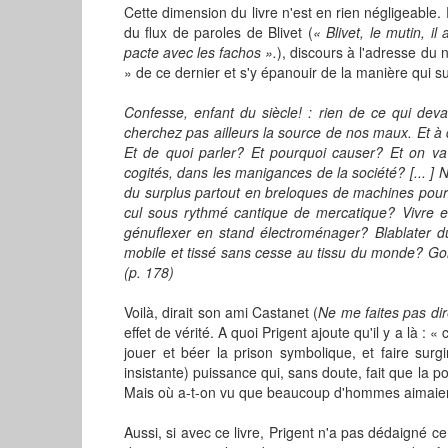
Cette dimension du livre n'est en rien négligeabl
du flux de paroles de Blivet (
« Blivet, le mutin, i
pacte avec les fachos ».
), discours à l'adresse du 
» de ce dernier et s'y épanouir de la manière qui sui
Confesse, enfant du siècle! : rien de ce qui deva
cherchez pas ailleurs la source de nos maux. Et à 
Et de quoi parler? Et pourquoi causer? Et on va 
cogités, dans les manigances de la société? [... ]
du surplus partout en breloques de machines pour r
cul sous rythmé cantique de mercatique? Vivre 
génuflexer en stand électroménager? Blablater du 
mobile et tissé sans cesse au tissu du monde? Goin
(p. 178)
Voilà, dirait son ami Castanet (
Ne me faites pas dir
effet de vérité. A quoi Prigent ajoute qu'il y a là : 
jouer et béer la prison symbolique, et faire sur
insistante) puissance qui, sans doute, fait que la p
Mais où a-t-on vu que beaucoup d'hommes aimaient l
Aussi, si avec ce livre, Prigent n'a pas dédaigné 