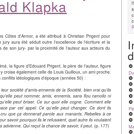
ald Klapka
l
s
c
c
R
s Côtes d'Armor, a été attribué à Christian Prigent pour
I
jury aura été séduit outre l'excellence de l'écriture et la
 de son jury- par la proximité de l'auteur aux acteurs du
d
imé, la figure d'Edouard Prigent, le père de l'auteur, figure
n y croise également celle de Louis Guilloux, un ami proche.
Du
 conflits idéologiques d'époque (années 50) :
eur société d'amis-ennemis de la Société, bien vrai qu'ils
e qu'elle peut nommer, amis, ennemis, sans flou ramollo ni
 qu'elle peut briser. Ce sur quoi elle cogne. Comment elle
space par cet appel. Ce qu'elle peut changer. Ce dont ils
Pi
nt cru que ça donnerait parole aux manants. Rebelles à ce
savoir pourquoi ils le refusaient, quel autre ils voulaient
 advienne. Qui reçut la chance de savoir, il peut.
(p. 177)
Ma