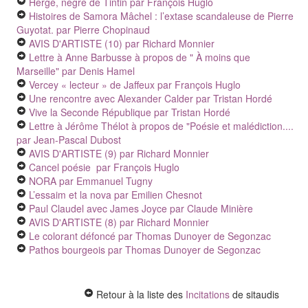
Hergé, nègre de Tintin
par François Huglo
Histoires de Samora Mâchel : l’extase scandaleuse de Pierre
Guyotat.
par Pierre Chopinaud
AVIS D'ARTISTE (10)
par Richard Monnier
Lettre à Anne Barbusse à propos de " À moins que
Marseille"
par Denis Hamel
Vercey « lecteur » de Jaffeux
par François Huglo
Une rencontre avec Alexander Calder
par Tristan Hordé
Vive la Seconde République
par Tristan Hordé
Lettre à Jérôme Thélot à propos de "Poésie et malédiction....
par Jean-Pascal Dubost
AVIS D'ARTISTE (9)
par Richard Monnier
Cancel poésie
par François Huglo
NORA
par Emmanuel Tugny
L’essaim et la nova
par Emilien Chesnot
Paul Claudel avec James Joyce
par Claude Minière
AVIS D'ARTISTE (8)
par Richard Monnier
Le colorant défoncé
par Thomas Dunoyer de Segonzac
Pathos bourgeois
par Thomas Dunoyer de Segonzac
Retour à la liste des
Incitations
de sitaudis