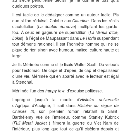
au siècle pénultième décisif, je ne donne le pas qu’à
quelques poètes.
Il est facile de le dédaigner comme un auteur facile. Pis
que si l’on réduisait Colette aux
Claudine.
Dans les récits
d’autofiction (
La double épreuve
) multipliant les garde-
fou. À ceux en gageure de superstition (
La Vénus d’Ille,
Lokis
), à l’égal de Maupassant dans
Le Horla
suspendant
tout démenti rationnel.
Il est l’honnête homme qui ne se
pique de rien sinon avec humour, malice, culture haute et
large.
Je lis Mérimée comme si je lisais Walter Scott. Du velours
pour l’estomac. De cape et d’épée, de cap et d’épaisseur
d’une vie. Mérimée qui en aparté avec le lecteur est égal
à Stendhal.
Mérimée l’un des
happy few
, d’exquise politesse.
Imprégné jusqu’à la moelle d’
Histoire universelle
d’Agrippa d’Aubigné, il sait dans
Histoire du règne de
Charles IX
, son premier roman relatant la Saint-
Barthélemy vue de l’intérieur, comme Stanley Kubrick
(
Full Metal Jacket
) filmera la guerre du Viet Nam de
l’intérieur, plus long que tout ce qu’il cisèlera depuis et