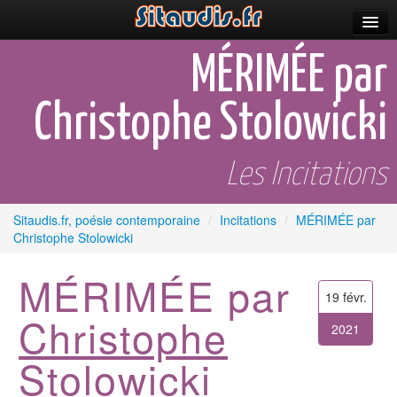
Parutions
MÉRIMÉE par
Incitations
Christophe Stolowicki
Poèmes et fictions
Apparitions
Les Incitations
Auteurs & poètes
Sitaudis.fr, poésie contemporaine
/
Incitations
/
MÉRIMÉE par
Christophe Stolowicki
Célébrations
Prescriptions
MÉRIMÉE par
19 févr.
Plus
Christophe
2021
Stolowicki