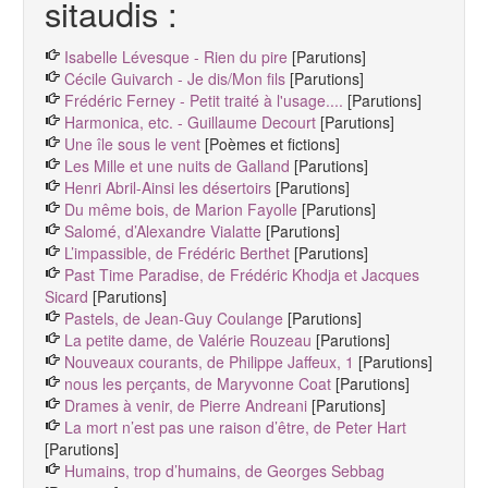
sitaudis :
Isabelle Lévesque - Rien du pire
[Parutions]
Cécile Guivarch - Je dis/Mon fils
[Parutions]
Frédéric Ferney - Petit traité à l'usage....
[Parutions]
Harmonica, etc. - Guillaume Decourt
[Parutions]
Une île sous le vent
[Poèmes et fictions]
Les Mille et une nuits de Galland
[Parutions]
Henri Abril-Ainsi les désertoirs
[Parutions]
Du même bois, de Marion Fayolle
[Parutions]
Salomé, d’Alexandre Vialatte
[Parutions]
L’impassible, de Frédéric Berthet
[Parutions]
Past Time Paradise, de Frédéric Khodja et Jacques
Sicard
[Parutions]
Pastels, de Jean-Guy Coulange
[Parutions]
La petite dame, de Valérie Rouzeau
[Parutions]
Nouveaux courants, de Philippe Jaffeux, 1
[Parutions]
nous les perçants, de Maryvonne Coat
[Parutions]
Drames à venir, de Pierre Andreani
[Parutions]
La mort n’est pas une raison d’être, de Peter Hart
[Parutions]
Humains, trop d’humains, de Georges Sebbag