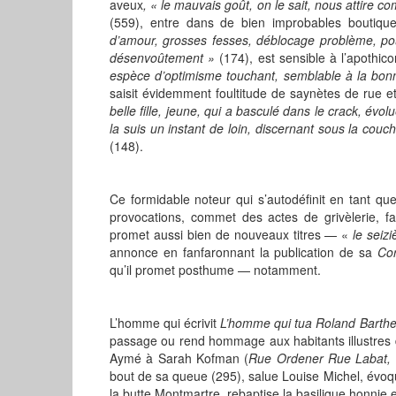
aveux
, « le mauvais goût, on le sait, nous attire
(559), entre
dans de bien improbables boutiqu
d’amour, grosses fesses, déblocage problème, po
désenvoûtement »
(174), est sensible à l’apothic
espèce d’optimisme touchant, semblable à la bonn
saisit évidemment foultitude de saynètes de rue e
belle fille, jeune, qui a basculé dans le crack, é
la suis un instant de loin, discernant sous la couc
(148).
Ce formidable noteur qui s’autodéfinit en tant que
provocations, commet des actes de grivèlerie, fait
promet aussi bien de nouveaux titres — «
le seiz
annonce en fanfaronnant la publication de sa
Co
qu’il promet posthume — notamment.
L’homme qui écrivit
L’homme qui tua Roland Barth
passage ou rend hommage aux habitants illustres 
Aymé à Sarah Kofman (
Rue Ordener Rue Labat,
bout de sa queue (295), salue Louise Michel, évo
la butte Montmartre, rebaptise la basilique honnie 