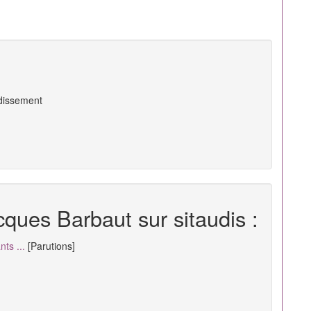
ndissement
cques Barbaut sur sitaudis :
ts ...
[Parutions]