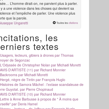
sée… L’homme dirait-on, ne parvient plus à parler.
l y a une violence dans les choses qui devient sa
iolence et l’empêche de parler. Une violence plus
orte que la parole.
iuseppe Ungaretti
Toutes les
citations
ncitations, les
erniers textes
Usagers, lecteurs, gibiers à drones
par Thomas
noyer de Segonzac
L'Odyssée de Christopher Nolan
par Michaël Moretti
AVIS D'ARTISTE (11)
par Richard Monnier
Backrooms
par Michaël Moretti
Hergé, nègre de Tintin
par François Huglo
Histoires de Samora Mâchel : l’extase scandaleuse de
erre Guyotat.
par Pierre Chopinaud
AVIS D'ARTISTE (10)
par Richard Monnier
Lettre à Anne Barbusse à propos de " À moins que
rseille"
par Denis Hamel
Vercey « lecteur » de Jaffeux
par François Huglo