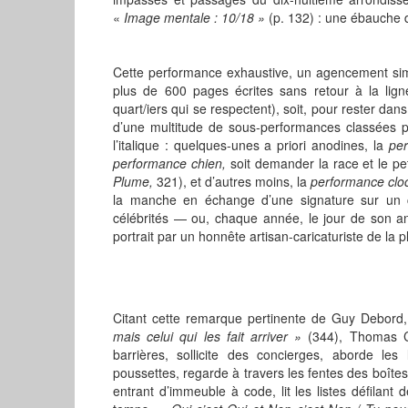
«
Image mentale : 10/18 »
(p. 132) : une ébauche d
Cette performance exhaustive, un agencement simil
plus de 600 pages écrites sans retour à la lig
quart/iers qui se respectent), soit, pour rester da
d’une multitude de sous-performances classées pa
l’italique : quelques-unes a priori anodines, la
per
performance chien,
soit
demander la race et le pet
Plume,
321), et d’autres moins, la
performance clo
la manche en échange d’une signature sur un ca
célébrités — ou, chaque année, le jour de son ann
portrait par un honnête artisan-caricaturiste de la p
Citant cette remarque pertinente de Guy Debord
mais celui qui les fait arriver »
(344), Thomas Cl
barrières, sollicite des concierges, aborde l
poussettes, regarde à travers les fentes des boîtes 
entrant d’immeuble à code, lit les listes défilant d