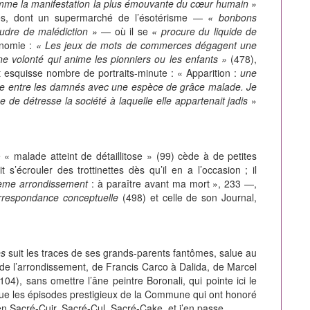
 comme la manifestation la plus émouvante du cœur humain »
es, dont un supermarché de l’ésotérisme —
« bonbons
udre de malédiction »
— où il se
« procure du liquide de
onomie :
« Les jeux de mots de commerces dégagent une
e volonté qui anime les pionniers ou les enfants »
(478),
t esquisse nombre de portraits-minute : «
Apparition :
une
volue entre les damnés avec une espèce de grâce malade. Je
he de détresse la société à laquelle elle appartenait jadis
»
 « malade atteint de détaillitose » (99) cède à de petites
 s’écrouler des trottinettes dès qu’il en a l’occasion ; il
ième arrondissement
: à paraître avant ma mort », 233 —,
rrespondance conceptuelle
(498) et celle de son Journal,
es
suit les traces de ses grands-parents fantômes, salue au
de l’arrondissement, de Francis Carco à Dalida, de Marcel
104), sans omettre l’âne peintre Boronali, qui pointe ici le
que les épisodes prestigieux de la Commune qui ont honoré
en Sacré-Cuir, Sacré-Cul, Sacré-Cake, et j’en passe...