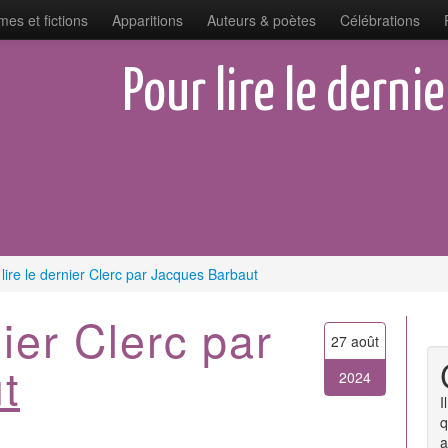
es et fictions
Apparitions
Auteurs & poètes
Célébrations
Pour lire le derni
lire le dernier Clerc par Jacques Barbaut
nier Clerc par
27 août
t
2024
I
q
a