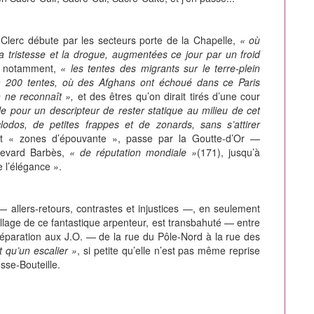
t, Clerc débute par les secteurs porte de la Chapelle,
« où
la tristesse et la drogue, augmentées ce jour par un froid
es notamment,
« les tentes des migrants sur le terre-plein
 là 200 tentes, où des Afghans ont échoué dans ce Paris
n ne reconnaît »,
et des êtres qu’on dirait tirés d’une cour
cile pour un descripteur de rester statique au milieu de cet
odos, de petites frappes et de zonards, sans s’attirer
t « zones d’épouvante », passe par la Goutte-d’Or —
evard Barbès,
« de réputation mondiale »
(171), jusqu’à
 l’élégance ».
— allers-retours, contrastes et injustices —, en seulement
illage de ce fantastique arpenteur, est transbahuté — entre
préparation aux J.O. — de la rue du Pôle-Nord à la rue des
t qu’un escalier »
, si petite qu’elle n’est pas même reprise
sse-Bouteille.