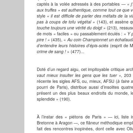
captés à la volée adressés à des portables —
« 
aux truffes » est authentique, comme tout ce que vo
style
« il est difficile de parler des méfaits de la 
pas à coups de tofu végétal »
(143), et assène q
touche toujours une vérité du doigt »
(213), ressusci
de mots « faciles » ou passablement éculés : «
Y 
pire ! »
(435), «
Au coin Championnet un échafauda
d’entendre leurs histoires d’épis-sciés
(esprit de 
crime de sang !
» (477)...
Doté d’un regard aigu, cet impitoyable critique ar
vaut mieux insulter les gens que les tuer »,
203 —
récente les sigles AFS, ou, mieux, AFSU (
à faire 
pourri de Paris), distribue aussi d’insolites quat
présent un des plus beaux endroits du monde, le p
splendide » (190).
À l’instar des « piétons de Paris » — ici, liste
Bretonne à Aragon —, ce flâneur méthodique emplit 
fait des rencontres inopinées, dont celle avec Ol