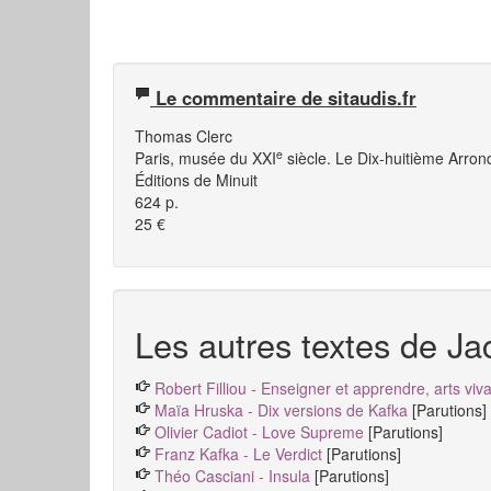
Le commentaire de sitaudis.fr
Thomas Clerc
e
Paris, musée du XXI
siècle. Le Dix-huitième Arro
Éditions de Minuit
624 p.
25 €
Les autres textes de Ja
Robert Filliou - Enseigner et apprendre, arts vivan
Maïa Hruska - Dix versions de Kafka
[Parutions]
Olivier Cadiot - Love Supreme
[Parutions]
Franz Kafka - Le Verdict
[Parutions]
Théo Casciani - Insula
[Parutions]