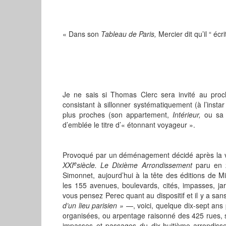
« Dans son
Tableau de Paris,
Mercier dit qu’il “ éc
Je ne sais si Thomas Clerc sera invité au procha
consistant à sillonner systématiquement (à l’insta
plus proches (son appartement,
Intérieur,
ou sa 
d’emblée le titre d’« étonnant voyageur ».
Provoqué par un déménagement décidé après la v
e
XXI
siècle. Le Dixième Arrondissement
paru en 
Simonnet, aujourd’hui à la tête des éditions de M
les 155 avenues, boulevards, cités, impasses, ja
vous pensez Perec quant au dispositif et il y a sa
d’un lieu parisien »
—, voici, quelque dix-sept ans 
organisées, ou arpentage raisonné des 425 rues, sq
impasses et passages du dix-huitième arrondis