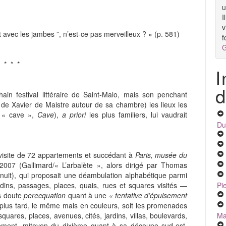
u
I
v
rit avec les jambes ”, n’est-ce pas merveilleux ? » (p. 581)
f
G
* * *
I
d
in festival littéraire de Saint-Malo, mais son penchant
r de Xavier de Maistre autour de sa chambre) les lieux les
« cave »,
Cave
),
a priori
les plus familiers, lui vaudrait
Du
isite de 72 appartements et succédant à
Paris, musée du
2007 (Gallimard/« L’arbalète », alors dirigé par Thomas
inuit), qui proposait une déambulation alphabétique parmi
Pi
rdins, passages, places, quais, rues et squares visités —
ns doute
perecquation
quant à une
« tentative d’épuisement
plus tard, le même mais en couleurs, soit les
promenades
Ma
uares, places, avenues, cités, jardins, villas, boulevards,
sement, mitoyen du dixième quant à sa découpe
sud-est,