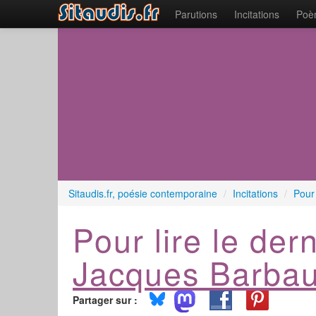
Parutions
Incitations
Poèm
Sitaudis.fr, poésie contemporaine
/
Incitations
/
Pour 
Pour lire le der
Jacques Barbau
Partager sur :