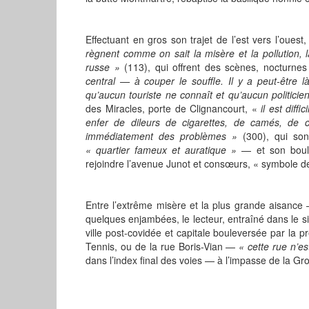
Effectuant en gros son trajet de l’est vers l’oues
règnent comme on sait la misère et la pollution, 
russe »
(113), qui offrent des scènes, nocturn
central — à couper le souffle. Il y a peut-être
qu’aucun touriste ne connaît et qu’aucun politicie
des Miracles, porte de Clignancourt, «
il est diffi
enfer de dileurs de cigarettes, de camés, de cl
immédiatement des problèmes »
(300), qui son
« quartier fameux et auratique »
— et son boul
rejoindre l’avenue Junot et consœurs, « symbole de
Entre l’extrême misère et la plus grande aisance 
quelques enjambées, le lecteur, entraîné dans le s
ville post-covidée et capitale bouleversée par la 
Tennis, ou de la rue Boris-Vian —
« cette rue n’es
dans l’index final des voies — à l’impasse de la Gro