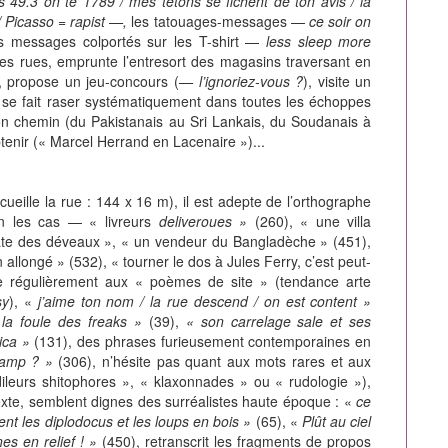
s 49.3 on te 1789 /
mes tétons se fichent de ton avis /
la
/
Picasso
=
rapist —,
les tatouages-messages —
ce soir on
es messages colportés sur les T-shirt —
less sleep more
es rues, emprunte l’entresort des magasins traversant en
, propose un jeu-concours (
— l’ignoriez-vous ?
), visite un
, se fait raser systématiquement dans toutes les échoppes
 son chemin (du Pakistanais au Sri Lankais, du Soudanais à
btenir (« Marcel Herrand en Lacenaire »)...
ueille la rue : 144 x 16 m), il est adepte de l’orthographe
lon les cas — « livreurs
deliveroues »
(260), « une villa
ate des déveaux », « un vendeur du Bangladèche » (451),
allongé » (532), « tourner le dos à Jules Ferry, c’est peut-
ie régulièrement aux « poèmes de site » (tendance arte
sy
), «
j’aime ton nom / la rue descend / on est content »
la foule des freaks »
(39),
« son carrelage sale et ses
mica »
(131), des phrases furieusement contemporaines en
camp ? »
(306), n’hésite pas quant aux mots rares et aux
ileurs shitophores », « klaxonnades » ou « rudologie »),
exte, semblent dignes des surréalistes haute époque : «
ce
ent les diplodocus et les loups en bois »
(65), «
Plût au ciel
s en relief ! »
(450), retranscrit les fragments de propos