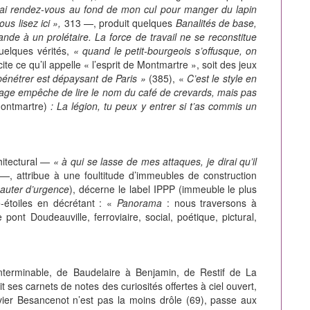
j’ai rendez-vous au fond de mon cul pour manger du lapin
us lisez ici »,
313 —, produit quelques
Banalités de base,
viande à un prolétaire. La force de travail ne se reconstitue
uelques vérités,
« quand le petit-bourgeois s’offusque, on
te ce qu’il appelle « l’esprit de Montmartre », soit des jeux
pénétrer est dépaysant de Paris »
(385), «
C’est le style en
ge empêche de lire le nom du café de crevards, mais pas
Montmartre)
: La légion, tu peux y entrer si t’as commis un
chitectural —
« à qui se lasse de mes attaques, je dirai qu’il
, attribue à une foultitude d’immeubles de construction
sauter d’urgence
), décerne le label IPPP (immeuble le plus
re-étoiles en décrétant : «
Panorama
: nous traversons à
ont Doudeauville, ferroviaire, social, poétique, pictural,
 interminable, de Baudelaire à Benjamin, de Restif de La
ses carnets de notes des curiosités offertes à ciel ouvert,
ivier Besancenot n’est pas la moins drôle (69), passe aux