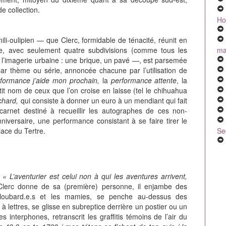
e collection.
Ho
i-oulipien — que Clerc, formidable de ténacité, réunit en
mal
ne, avec seulement quatre subdivisions (comme tous les
ns l’imagerie urbaine : une brique, un pavé —, est parsemée
r thème ou série, annoncée chacune par l’utilisation de
formance j’aide mon prochain,
la
performance attente
, la
it nom de ceux que l’on croise en laisse (tel le chihuahua
chard,
qui consiste à donner un euro à un mendiant qui fait
rnet destiné à recueillir les autographes de ces non-
iversaire, une performance consistant à se faire tirer le
Se
lace du Tertre.
,
« L’aventurier est celui non à qui les aventures arrivent,
erc donne de sa (première) personne, il enjambe des
es loubard.e.s et les mamies, se penche au-dessus des
à lettres, se glisse en subreptice derrière un postier ou un
es interphones, retranscrit les graffitis témoins de l’air du