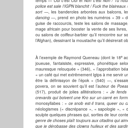
temps —
Oui c’est Oui et Non c’est Non / Tu nou
police est sale l’IGPN blanchit /
Fuck the blaireaux 
sort
—
, les banderoles arborées aux balcons, l
dancing —
, prend en photo les numéros « 39 » d
guise de raccourcis, teste les salons de massage
mage africain pour booster la vente de ses livres
ou salons de coiffeur-barbier qu’il rencontre sur
l’Afghan), dessinant la moustache qu’il désirerait o
e
À l’exemple de Raymond Queneau (dont le 18
acc
joueuse, fantaisiste, expressive, phonétique se
mauresque relouquée » (346), « l’approbation bé
« un café qui met extrêmement lgtps à me servir un 
être la définissyon de l’épok » (540) —, s’essa
povera, on se souvient qu’il est l’auteur de
Poea
(517), produit de jolies allitérations :
« Je fends 
crevards qui boivent une Kro sur un carré en for
monosyllabes :
« ce snob est-il trans, queer ou 
néologismes (« discrépance », « sapologie », « d
sculpte quelques phrases qui, sorties de leur cont
genre de choses plaît toujours aux citadins qui aim
que je dérobasse des clowns huileux et des sardine