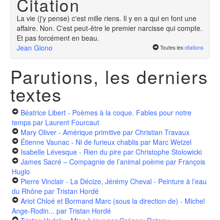
Citation
La vie (j'y pense) c'est mille riens. Il y en a qui en font une
affaire. Non. C'est peut-être le premier narcisse qui compte.
Et pas forcément en beau.
Jean Giono
Toutes les
citations
Parutions, les derniers
textes
Béatrice Libert - Poèmes à la coque. Fables pour notre
temps
par Laurent Fourcaut
Mary Oliver - Amérique primitive
par Christian Travaux
Étienne Vaunac - Ni de furieux chablis
par Marc Wetzel
Isabelle Lévesque - Rien du pire
par Christophe Stolowicki
James Sacré – Compagnie de l’animal poème
par François
Huglo
Pierre Vinclair - La Décize, Jérémy Cheval - Peinture à l’eau
du Rhône
par Tristan Hordé
Ariot Chloé et Bormand Marc (sous la direction de) - Michel
Ange-Rodin...
par Tristan Hordé