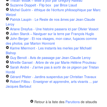
Tristan Vodak – Mise à jour
par Grégory Rateau
Suzanne Doppelt - Flip box
par Brice Liaud
Michel Guérin - éthique de l'écriture philosophique
par Marc
Wetzel
Patrick Laupin - Le Reste de nos âmes
par Jean-Claude
Leroy
Ariane Dreyfus - Une histoire passera ici
par Olivier Vossot
Julien Starck – Naviguer sur la terre
par François Huglo
John Berger - Et nos visages, mon cœur, fugaces comme
des photos.
par Marion Honnoré
Karine Miermont - Les instants les merles
par Michaël
Bishop
Guy Benoit - Avis de passage
par Jean-Claude Leroy
Mireille Gansel - Arbre de vie
par Marie-Hélène Prouteau
Sarah André - J’arrive pas à sortir de ce pigeon
par Tristan
Hordé
Gérard Pfister - Jardins suspendus
par Christian Travaux
Robert Filliou - Enseigner et apprendre, arts vivants ...
par
Jacques Barbaut
Retour à la liste des
Parutions
de sitaudis