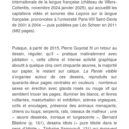
internationale de la langue française (château de Villers-
Cotterêts, novembre 2024-janvier 2025), qui accueillit les
captations vidéo et sonores des
Leçons sur la langue
française,
prononcées à l’université Paris-VIII Saint-Denis
de 2001 à 2004 — puis publiées par Léo Scheer en 2011
(682 pages).
Puisque, à partir de 2015, Pierre Guyotat fit un retour au
dessin, régulier, qu’il « pratique matinalement avec
jubilation », cette ultime et intense activité graphique
aboutit à quelque cinq cent cinquante œuvres, la majorité
sur papier, le restant sur calque.
La Parole visible
s’organise autour de ces dessins, reproduits sur
quarante-deux pages centrales en couleurs : nombreux
sexes en érection avec glands rosés ou rouge vif qui
semblent trouer les pages, illuminer les blancs, et lèvres
rutilantes, masturbation et exhibition, scènes orgiaques,
coïts et enculages, présence des animaux menaçants,
chiens ou loups, serpents, rats, oiseaux de malheur ; une
« œuvre dessinée, ironique et turgescente », Bernard
Blistène (p. 161), dessins idiots (« pure idiotie dans le
sens d’
Idiotie
», Tiphaine Samoyault, 131) qui évoquent