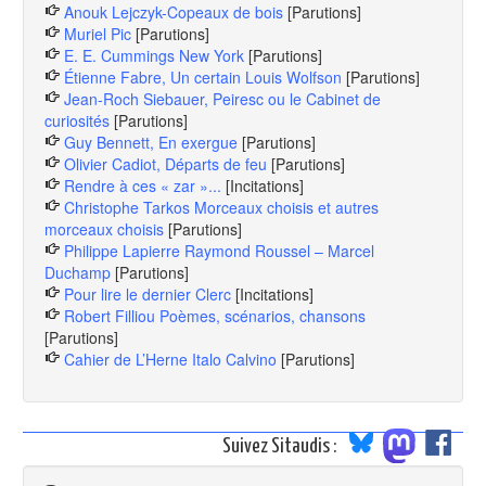
Anouk Lejczyk-Copeaux de bois
[Parutions]
Muriel Pic
[Parutions]
E. E. Cummings New York
[Parutions]
Étienne Fabre, Un certain Louis Wolfson
[Parutions]
Jean-Roch Siebauer, Peiresc ou le Cabinet de
curiosités
[Parutions]
Guy Bennett, En exergue
[Parutions]
Olivier Cadiot, Départs de feu
[Parutions]
Rendre à ces « zar »...
[Incitations]
Christophe Tarkos Morceaux choisis et autres
morceaux choisis
[Parutions]
Philippe Lapierre Raymond Roussel – Marcel
Duchamp
[Parutions]
Pour lire le dernier Clerc
[Incitations]
Robert Filliou Poèmes, scénarios, chansons
[Parutions]
Cahier de L’Herne Italo Calvino
[Parutions]
Suivez Sitaudis :