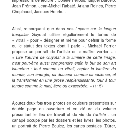
impressions de lecture : Colette Fellous, Miquel Barceló,
Jean Frémon, Jean-Michel Rabaté, Ariana Reines, Pierre
Chopinaud, Jacques Henric…
Ainsi, remarquant que dans ses
Leçons sur la langue
française
Guyotat utilise régulièrement le terme de
« vitrail » pour « désigner et même pour définir la forme
ou le statut des textes dont il parle », Michaël Ferrier
propose un portrait de l’artiste en « maître verrier » :
« Lire l’œuvre de Guyotat à la lumière de cette image,
c’est peut-être aussi comprendre enfin le but de son art
lui-même : tout comme un vitrail, capter la lumière du
monde, son énergie, sa douceur comme sa violence, et
la transformer en une prose resplendissante, tour à tour
tendre comme le miel, âcre ou exacerbée. »
(115)
Ajoutez deux fois trois photos en couleurs présentées sur
double page en ouverture et en clôture du volume
présentant le lieu de travail et de vie de
l’artiste
: un
canapé occupé par les dossiers et les livres, les photos,
un portrait de Pierre Boulez, les cartes postales (Dürer,