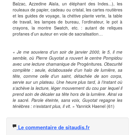
Balzac, Azzedine Alaïa, un éléphant des Indes...), les
rouleaux de papier, cadeau ou cristal, les cartes routières
et les guides de voyage, la chétive plante verte, la table
de travail, les lampes de bureau, l’ordinateur, le pot à
crayons, la montre Swatch, etc. : autant de reliques
profanes d’un auteur en voie de sacralisation…
« Je me souviens d’un soir de janvier 2000, le 5, il me
semble, où Pierre Guyotat a rouvert le centre Pompidou
avec une lecture chamanique de
Progénitures
. Obscurité
complète : seule, éclaboussée d’un halo de lumière, sa
tête, comme celle d’un saint, détachée de son corps,
servie sur un plateau. Une heure plus tard, à l’instant où
s’achève la lecture, léger mouvement du cou par lequel il
prend soin de décaler sa tête hors de la lumière. Ainsi va
le sacré. Parole éteinte, sans voix, Guyotat regagne les
ténèbres : n’existant plus, il vit. »
Yannick Haenel (61)
Le commentaire de sitaudis.fr