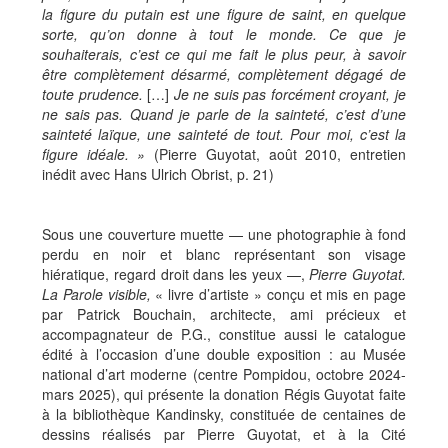
la figure du putain est une figure de saint, en quelque
sorte, qu’on donne à tout le monde. Ce que je
souhaiterais, c’est ce qui me fait le plus peur, à savoir
être complètement désarmé, complètement dégagé de
toute prudence.
[…]
Je ne suis pas forcément croyant, je
ne sais pas. Quand je parle de la sainteté, c’est d’une
sainteté laïque, une sainteté de tout. Pour moi, c’est la
figure idéale. »
(Pierre Guyotat, août 2010, entretien
inédit avec Hans Ulrich Obrist, p. 21)
Sous une couverture muette — une photographie à fond
perdu en noir et blanc représentant son visage
hiératique, regard droit dans les yeux —,
Pierre Guyotat.
La Parole visible,
« livre d’artiste » conçu et mis en page
par Patrick Bouchain, architecte, ami précieux et
accompagnateur de P.G., constitue aussi le catalogue
édité à l’occasion d’une double exposition : au Musée
national d’art moderne (centre Pompidou, octobre 2024-
mars 2025), qui présente la donation Régis Guyotat faite
à la bibliothèque Kandinsky, constituée de centaines de
dessins réalisés par Pierre Guyotat, et à la Cité