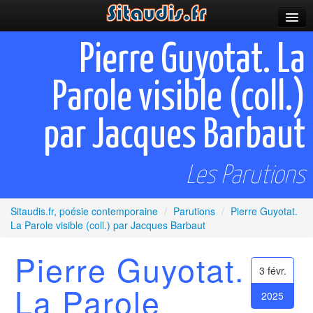
Parutions
Pierre Guyotat. La
Incitations
Parole visible (coll.)
Poèmes et fictions
par Jacques Barbaut
Apparitions
Auteurs & poètes
Les Parutions
Célébrations
Sitaudis.fr, poésie contemporaine
/
Parutions
/
Pierre Guyotat.
Prescriptions
La Parole visible (coll.) par Jacques Barbaut
Plus
Pierre Guyotat.
3 févr.
La Parole
2025