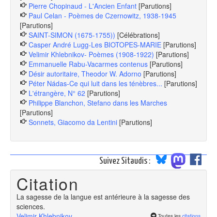
Pierre Chopinaud - L'Ancien Enfant
[Parutions]
Paul Celan - Poèmes de Czernowitz, 1938-1945
[Parutions]
SAINT-SIMON (1675-1755))
[Célébrations]
Casper André Lugg-Les BIOTOPES-MARIE
[Parutions]
Velimir Khlebnikov- Poèmes (1908-1922)
[Parutions]
Emmanuelle Rabu-Vacarmes contenus
[Parutions]
Désir autoritaire, Theodor W. Adorno
[Parutions]
Péter Nádas-Ce qui luit dans les ténèbres...
[Parutions]
L'étrangère, N° 62
[Parutions]
Philippe Blanchon, Stefano dans les Marches
[Parutions]
Sonnets, Giacomo da Lentini
[Parutions]
Suivez Sitaudis :
Citation
La sagesse de la langue est antérieure à la sagesse des
sciences.
Velimir Khlebnikov
Toutes les
citations