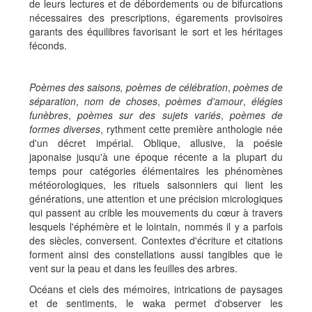
de leurs lectures et de débordements ou de bifurcations
nécessaires des prescriptions, égarements provisoires
garants des équilibres favorisant le sort et les héritages
féconds.
Poèmes des saisons,
poèmes de célébration
,
poèmes de
séparation
,
nom de choses
,
poèmes d'amour
,
élégies
funèbres
,
poèmes sur des sujets variés
,
poèmes de
formes diverses
, rythment cette première anthologie née
d'un décret impérial. Oblique, allusive, la poésie
japonaise jusqu'à une époque récente a la plupart du
temps pour catégories élémentaires les phénomènes
météorologiques, les rituels saisonniers qui lient les
générations, une attention et une précision micrologiques
qui passent au crible les mouvements du cœur à travers
lesquels l'éphémère et le lointain, nommés il y a parfois
des siècles, conversent. Contextes d'écriture et citations
forment ainsi des constellations aussi tangibles que le
vent sur la peau et dans les feuilles des arbres.
Océans et ciels des mémoires, intrications de paysages
et de sentiments, le waka permet d'observer les