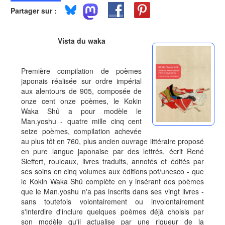
Partager sur :
Vista du waka
Première compilation de poèmes
japonais réalisée sur ordre impérial
aux alentours de 905, composée de
onze cent onze poèmes, le Kokin
Waka Shû a pour modèle le
Man.yoshu - quatre mille cinq cent
seize poèmes, compilation achevée
au plus tôt en 760, plus ancien ouvrage littéraire proposé
en pure langue japonaise par des lettrés, écrit René
Sieffert, rouleaux, livres traduits, annotés et édités par
ses soins en cinq volumes aux éditions pof/unesco - que
le Kokin Waka Shû complète en y insérant des poèmes
que le Man.yoshu n'a pas inscrits dans ses vingt livres -
sans toutefois volontairement ou involontairement
s'interdire d'inclure quelques poèmes déjà choisis par
son modèle qu'il actualise par une rigueur de la