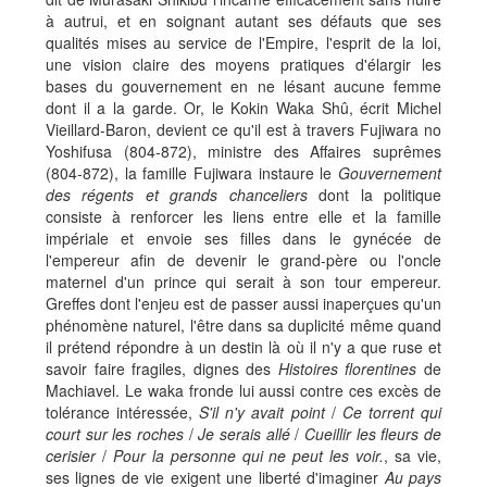
à autrui, et en soignant autant ses défauts que ses
qualités mises au service de l'Empire, l'esprit de la loi,
une vision claire des moyens pratiques d'élargir les
bases du gouvernement en ne lésant aucune femme
dont il a la garde. Or, le Kokin Waka Shû, écrit Michel
Vieillard-Baron, devient ce qu'il est à travers Fujiwara no
Yoshifusa (804-872), ministre des Affaires suprêmes
(804-872), la famille Fujiwara instaure le
Gouvernement
des régents et grands chanceliers
dont la politique
consiste à renforcer les liens entre elle et la famille
impériale et envoie ses filles dans le gynécée de
l'empereur afin de devenir le grand-père ou l'oncle
maternel d'un prince qui serait à son tour empereur.
Greffes dont l'enjeu est de passer aussi inaperçues qu'un
phénomène naturel, l'être dans sa duplicité même quand
il prétend répondre à un destin là où il n'y a que ruse et
savoir faire fragiles, dignes des
Histoires florentines
de
Machiavel. Le waka fronde lui aussi contre ces excès de
tolérance intéressée,
S'il n'y avait point
/
Ce torrent qui
court sur les roches
/
Je serais allé
/
Cueillir les fleurs de
cerisier
/
Pour la personne qui ne peut les voir.
, sa vie,
ses lignes de vie exigent une liberté d'imaginer
Au pays