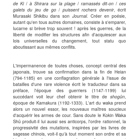
de Ki
/
à Shirara
sur la plage
/
ramassés dit-on
/
ces
galets du jeu de go
/
puissent rochers devenir
, écrit
Murasaki Shikibu dans son
Journal.
Créer en poésie,
autant qu'en tous autres domaines, consiste à s'emparer,
lucarne si brève trop souvent ! après les guerres, de la
liberté de modifier les structures afin d'acquiescer aux
lois universelles du changement, tout statu quo
aboutissant aux mêmes conflits.
L'impermanence de toutes choses, concept central des
japonais, trouve sa confirmation dans la fin de Heian
(794-1185) en une conflagration générale à l'issue de
batailles d'une rare violence écrit le traducteur dans sa
préface, l'époque des guerriers (1147-1199) lui
succédant voit leur chef obtenir le titre de
shogûn
,
époque de Kamakura (1192-1333). L'art du waka prend
alors un nouvel essor, les nouveaux maîtres soucieux
d'acquérir les armes de cour. Sans doute le Kokin Waka
Shû produit-il lui aussi ses anticorps, l'ordre rationnel, la
progressivité des mutations, inspirées par les livres de
sagesse chinois, voit-il qu'à tout moment son ordre et sa