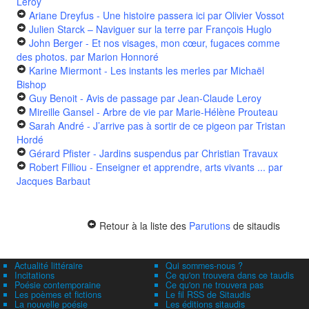
Leroy
Ariane Dreyfus - Une histoire passera ici
par Olivier Vossot
Julien Starck – Naviguer sur la terre
par François Huglo
John Berger - Et nos visages, mon cœur, fugaces comme
des photos.
par Marion Honnoré
Karine Miermont - Les instants les merles
par Michaël
Bishop
Guy Benoit - Avis de passage
par Jean-Claude Leroy
Mireille Gansel - Arbre de vie
par Marie-Hélène Prouteau
Sarah André - J’arrive pas à sortir de ce pigeon
par Tristan
Hordé
Gérard Pfister - Jardins suspendus
par Christian Travaux
Robert Filliou - Enseigner et apprendre, arts vivants ...
par
Jacques Barbaut
Retour à la liste des
Parutions
de sitaudis
Actualité littéraire
Qui sommes-nous ?
Incitations
Ce qu'on trouvera dans ce taudis
Poésie contemporaine
Ce qu'on ne trouvera pas
Les poèmes et fictions
Le fil RSS de Sitaudis
La nouvelle poésie
Les éditions sitaudis