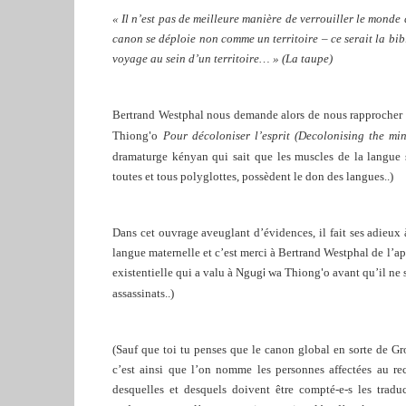
«
Il n’est pas de meilleure manière de verrouiller le monde 
canon se déploie non comme un territoire – ce serait la bi
voyage au sein d’un territoire… » (La taupe)
Bertrand Westphal nous demande alors de nous rapprocher d
Thiong
o
Pour décoloniser l’esprit (Decolonising the mi
'
dramaturge kényan qui sait que les muscles de la langue so
toutes et tous polyglottes, possèdent le don des langues..)
Dans cet ouvrage aveuglant d’évidences, il fait ses adieux 
langue maternelle et c’est merci à Bertrand Westphal de l’a
existentielle qui a valu à
Ng
g
wa Thiong
o
avant qu’il ne 
u
i
'
assassinats..)
(Sauf que toi tu penses que le canon global en sorte de Gro
c’est ainsi que l’on nomme les personnes affectées au re
desquelles et desquels doivent être compté-e-s les traduc