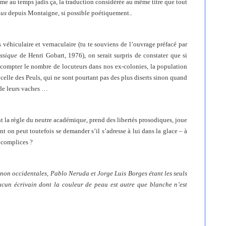
mme au temps jadis ça, la traduction considérée au même titre que tout
ous
depuis Montaigne, si possible poétiquement..
 véhiculaire et vernaculaire (tu te souviens de l’ouvrage préfacé par
ossique
de Henri Gobart, 1976), on serait surpris de constater que si
n compter le nombre de locuteurs dans nos ex-colonies, la population
 celle des Peuls, qui ne sont pourtant pas des plus diserts sinon quand
 de leurs vaches …
nt la règle du neutre académique, prend des libertés prosodiques, joue
nt on peut toutefois se demander s’il s’adresse à lui dans la glace – à
s complices ?
 non occidentales, Pablo Neruda et Jorge Luis Borges étant les seuls
cun écrivain dont la couleur de peau est autre que blanche n’est