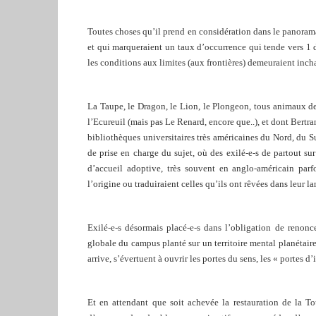
Toutes choses qu’il prend en considération dans le panorama 
et qui marqueraient un taux d’occurrence qui tende vers 1 de
les conditions aux limites (aux frontières) demeuraient inch
La Taupe, le Dragon, le Lion, le Plongeon, tous animaux de J
l’Ecureuil (mais pas Le Renard, encore que..), et dont Bertra
bibliothèques universitaires très américaines du Nord, du S
de prise en charge du sujet, où des exilé-e-s de partout sur
d’accueil adoptive, très souvent en anglo-américain parfoi
l’origine ou traduiraient celles qu’ils ont rêvées dans leur l
Exilé-e-s désormais placé-e-s dans l’obligation de renonc
globale du campus planté sur un territoire mental planétaire,
arrive, s’évertuent à ouvrir les portes du sens, les « portes d
Et en attendant que soit achevée la restauration de la To