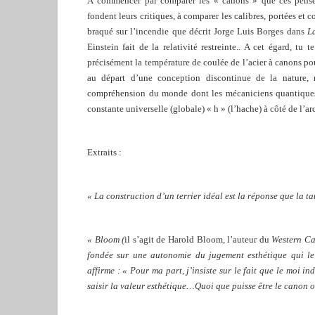
À commencer par comparer les « canons » que ces penseur
fondent leurs critiques, à comparer les calibres, portées et 
braqué sur l’incendie que décrit Jorge Luis Borges dans
La
Einstein fait de la relativité restreinte..
A cet égard, tu t
précisément la température de coulée de l’acier à canons pour
au départ d’une conception discontinue de la nature, 
compréhension du monde dont les mécaniciens quantiques fi
constante universelle (globale) « h » (l’hache) à côté de l’ar
Extraits :
«
La construction d’un terrier idéal est la réponse que la 
« Bloom (
il s’agit de Harold Bloom, l’auteur du
Western C
fondée sur une autonomie du jugement esthétique qui le 
affirme : « Pour ma part, j’insiste sur le fait que le moi i
saisir la valeur esthétique…Quoi que puisse être le canon o