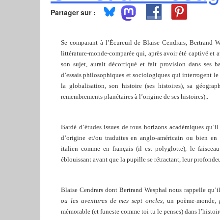
Partager sur :
Se comparant à l’Écureuil de Blaise Cendrars,
Bertrand W
littérature-monde-comparée qui, après avoir été captivé et a
son sujet, aurait décortiqué et fait provision dans ses 
d’essais philosophiques et sociologiques qui interrogent le f
la globalisation, son histoire (ses histoires), sa géogr
remembrements planétaires à l’origine de ses histoires)..
Bardé d’études issues de tous horizons académiques qu’il
d’origine et/ou traduites en anglo-américain ou bien en
italien comme en français (il est polyglotte), le faisceau
éblouissant avant que la pupille se rétractant, leur profondeu
Blaise Cendrars dont Bertrand Wesphal nous rappelle qu’il
ou les aventures de mes sept oncles
, un poème-monde,
mémorable (et funeste comme toi tu le penses) dans l’histoire