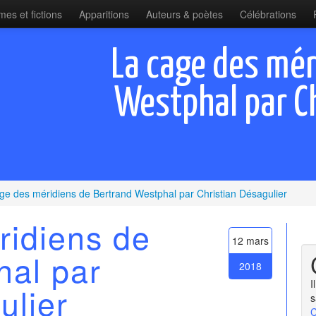
es et fictions
Apparitions
Auteurs & poètes
Célébrations
La cage des mér
Westphal par Ch
ge des méridiens de Bertrand Westphal par Christian Désagulier
ridiens de
12 mars
hal par
2018
I
ulier
s
C