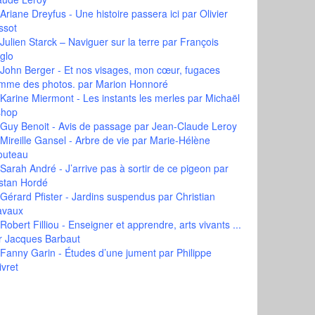
Ariane Dreyfus - Une histoire passera ici
par Olivier
ssot
Julien Starck – Naviguer sur la terre
par François
glo
John Berger - Et nos visages, mon cœur, fugaces
mme des photos.
par Marion Honnoré
Karine Miermont - Les instants les merles
par Michaël
shop
Guy Benoit - Avis de passage
par Jean-Claude Leroy
Mireille Gansel - Arbre de vie
par Marie-Hélène
outeau
Sarah André - J’arrive pas à sortir de ce pigeon
par
istan Hordé
Gérard Pfister - Jardins suspendus
par Christian
avaux
Robert Filliou - Enseigner et apprendre, arts vivants ...
r Jacques Barbaut
Fanny Garin - Études d’une jument
par Philippe
ivret