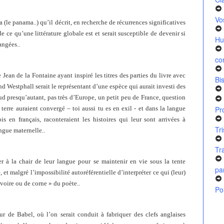
Vo
(le panama..) qu’il décrit, en recherche de récurrences significatives
 ce qu’une littérature globale est et serait susceptible de devenir si
Hu
angées..
co
ean de la Fontaine ayant inspiré les titres des parties du livre avec
Bi
nd Westphall serait le représentant d’une espèce qui aurait investi des
ud presqu’autant, pas très d’Europe, un petit peu de France, question
 terre auraient convergé – toi aussi tu es en exil - et dans la langue
Pr
s en français, raconteraient les histoires qui leur sont arrivées à
Tr
angue maternelle..
Tr
er à la chair de leur langue pour se maintenir en vie sous la tente
pa
 et malgré l’impossibilité autoréférentielle d’interpréter ce qui (leur)
’ivoire ou de corne » du poète..
Po
ur de Babel, où l’on serait conduit à fabriquer des clefs anglaises