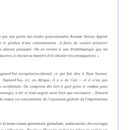
ée par une partie des études postcoloniales, Kwame Antony Appiah
mes le produit d’une contamination…A force de vouloir préserver
 son altérité présumée. On en revient à une Problématique que les
duction, à chacun sa manière d’en aborder les conséquences. »
ujourd’hui européen/occidental, ce qui fait dire à Yaya Savané,
‘Aujourd’hui, ici, en Afrique, il y a de l’art – et il n’est pas
nt occidentale. On comprend dès lors à quel point le combat pour
onologie, a été et reste urgent aussi bien que nécessaire… Edward
du roman est concomitante de l’expansion globale de l’impérialisme
ers la forme roman généralisée, globalisée, américanisée, des ouvrages
 y a réflexivité -
Ng
g
wa Thiong
o traduit lui-même en anglais ses