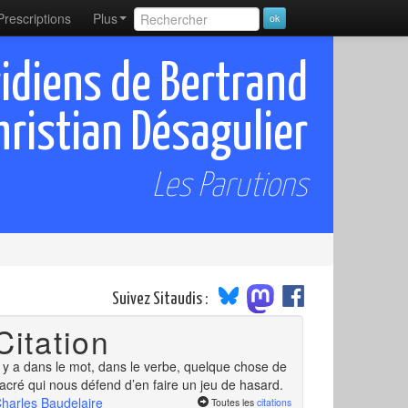
Prescriptions
Plus
idiens de Bertrand
ristian Désagulier
Les Parutions
Suivez Sitaudis :
Citation
l y a dans le mot, dans le verbe, quelque chose de
acré qui nous défend d’en faire un jeu de hasard.
harles Baudelaire
Toutes les
citations