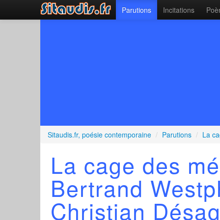
Parutions
Incitations
Poèm
Sitaudis.fr, poésie contemporaine
/
Parutions
/
La ca
La cage des mé
Bertrand Westp
Christian Désag