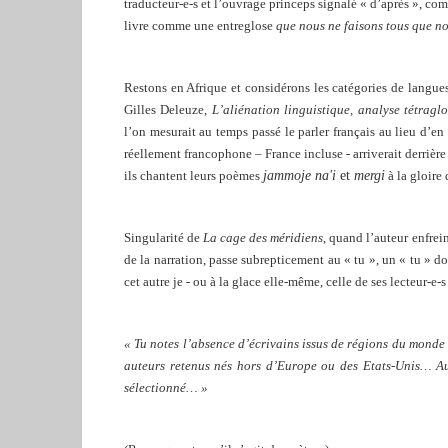
traducteur-e-s et l’ouvrage princeps signalé « d’après », co
livre comme une entreglose
que nous ne faisons tous que n
Restons en Afrique et considérons les catégories de langues
Gilles Deleuze,
L’aliénation linguistique, analyse tétragl
l’on mesurait au temps passé le parler français au lieu d’e
réellement francophone – France incluse - arriverait derrière
ils chantent leurs poèmes
jammoje na'i
et
mergi
à la gloire
Singularité de
La cage des méridiens
, quand l’auteur enfrei
de la narration, passe subrepticement au « tu », un
« tu » do
cet autre je - ou à la glace elle-même, celle de ses lecteur-e-
« Tu notes l’absence d’écrivains issus de régions du monde
auteurs retenus nés hors d’Europe ou des Etats-Unis… Au
sélectionné… »