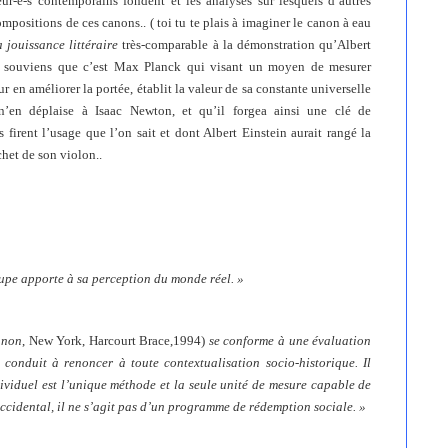
-e-s contemporains fondent et les analyses sur lesquels d’autres
compositions de ces canons.. ( toi tu te plais à imaginer le canon à eau
 jouissance littéraire
très-comparable à la démonstration qu’Albert
e souviens que c’est Max Planck qui visant un moyen de mesurer
 en améliorer la portée, établit la valeur de sa constante universelle
n’en déplaise à Isaac Newton, et qu’il forgea ainsi une clé de
rent l’usage que l’on sait et dont Albert Einstein aurait rangé la
chet de son violon..
taupe apporte à sa perception du monde réel.
»
anon
, New York, Harcourt Brace,1994)
se conforme à une évaluation
conduit à renoncer à toute contextualisation socio-historique. Il
ndividuel est l’unique méthode et la seule unité de mesure capable de
ccidental, il ne s’agit pas d’un programme de rédemption sociale. »