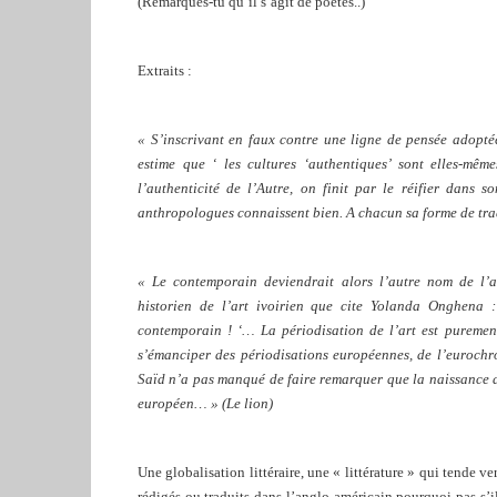
(Remarques-tu qu’il s’agit de poètes..)
Extraits :
« S’inscrivant en faux contre une ligne de pensée adopt
estime que ‘ les cultures ‘authentiques’ sont elles-mê
l’authenticité de l’Autre, on finit par le réifier dans
anthropologues connaissent bien. A chacun sa forme de tra
« Le contemporain deviendrait alors l’autre nom de l’a
historien de l’art ivoirien que cite Yolanda Onghena : 
contemporain ! ‘… La périodisation de l’art est pureme
s’émanciper des périodisations européennes, de l’eurochr
Saïd n’a pas manqué de faire remarquer que la naissance 
européen… » (Le lion)
Une globalisation littéraire, une « littérature » qui tende v
rédigés ou traduits dans l’anglo-américain pourquoi pas s’il