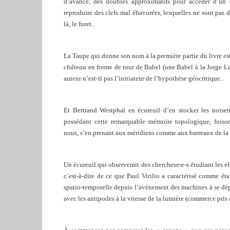
d’avance, des doubles approximatifs pour accéder d’un 
reproduire des clefs mal ébavurées, lesquelles ne sont pas de
là, le furet..
La Taupe qui donne son nom à la première partie du livre est
château
en forme de tour de Babel (une Babel à la Jorge Lui
auteur n’est-il pas l’initiateur de l’hypothèse géocritique..
Et Bertrand Westphal en écureuil d’en stocker les noisette
possédant cette remarquable mémoire topologique, foiso
nous, s’en prenant aux méridiens comme aux barreaux de la
Un écureuil qui observerait des chercheur-e-s étudiant les e
c’est-à-dire de ce que Paul Virilio a caractérisé comme ét
spatio-temporelle depuis l’avènement des machines à se dép
avec les antipodes à la vitesse de la lumière (commerce pris 