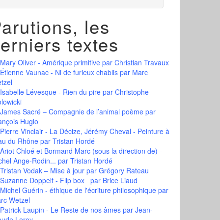
arutions, les
erniers textes
Mary Oliver - Amérique primitive
par Christian Travaux
Étienne Vaunac - Ni de furieux chablis
par Marc
tzel
Isabelle Lévesque - Rien du pire
par Christophe
olowicki
James Sacré – Compagnie de l’animal poème
par
ançois Huglo
Pierre Vinclair - La Décize, Jérémy Cheval - Peinture à
eau du Rhône
par Tristan Hordé
Ariot Chloé et Bormand Marc (sous la direction de) -
chel Ange-Rodin...
par Tristan Hordé
Tristan Vodak – Mise à jour
par Grégory Rateau
Suzanne Doppelt - Flip box
par Brice Liaud
Michel Guérin - éthique de l'écriture philosophique
par
rc Wetzel
Patrick Laupin - Le Reste de nos âmes
par Jean-
aude Leroy