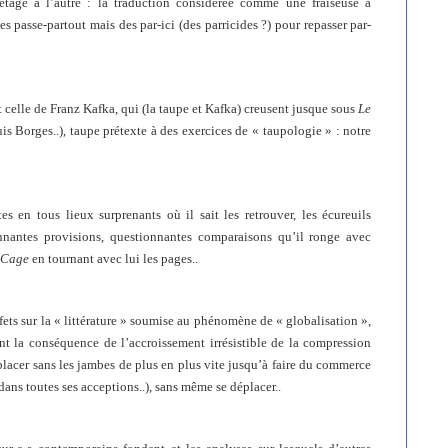
étage à l’autre : la traduction considérée comme une fraiseuse à
s passe-partout mais des par-ici (des parricides ?) pour repasser par-
 celle de Franz Kafka, qui (la taupe et Kafka) creusent jusque sous
Le
s Borges..), taupe prétexte à des exercices de
«
taupologie
»
: notre
s en tous lieux surprenants où il sait les retrouver, les écureuils
nnantes provisions, questionnantes comparaisons qu’il ronge avec
Cage
en tournant avec lui les pages..
ffets sur la « littérature » soumise au phénomène de
«
globalisation
»,
ant la conséquence de l’accroissement irrésistible de la compression
lacer sans les jambes de plus en plus vite jusqu’à faire du commerce
dans toutes ses acceptions..), sans même se déplacer..