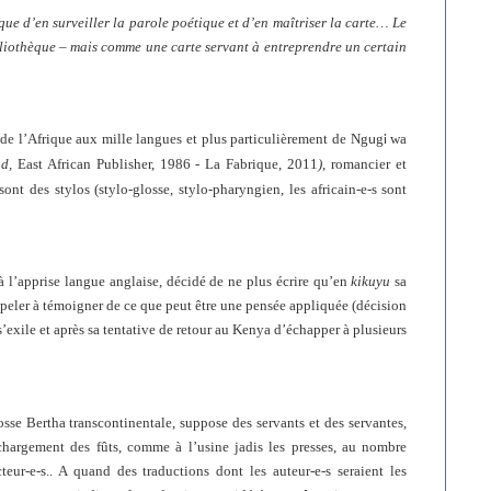
que d’en surveiller la parole poétique et d’en maîtriser la carte… Le
bliothèque – mais comme une carte servant à entreprendre un certain
e l’Afrique aux mille langues et plus particulièrement de
Ng
g
wa
u
i
nd,
East African Publisher, 1986
-
La Fabrique, 2011
)
, romancier et
nt des stylos (stylo-glosse, stylo-pharyngien, les africain-e-s sont
à l’apprise langue anglaise, décidé de ne plus écrire qu’en
kikuyu
sa
ppeler à témoigner de ce que peut être une pensée appliquée (décision
s’exile et après sa tentative de retour au Kenya d’échapper à plusieurs
sse Bertha transcontinentale, suppose des servants et des servantes,
chargement des fûts, comme à l’usine jadis les presses, au nombre
teur-e-s.. A quand des traductions dont les auteur-e-s seraient les