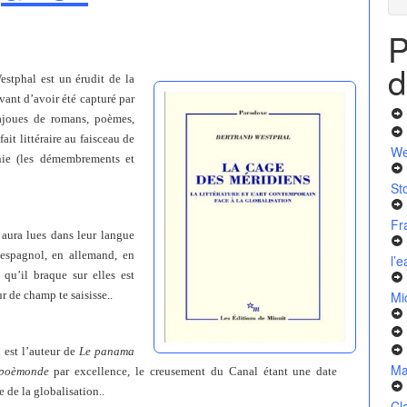
P
d
estphal est un érudit de la
vant d’avoir été capturé par
bajoues de romans, poèmes,
ait littéraire au faisceau de
We
aphie (les démembrements et
St
Fr
 aura lues dans leur langue
 espagnol, en allemand, en
l’
 qu’il braque sur elles est
r de champ te saisisse..
Mi
 est l’auteur de
Le panama
Ma
poèmonde
par excellence, le creusement du Canal étant une date
 de la globalisation..
Cl