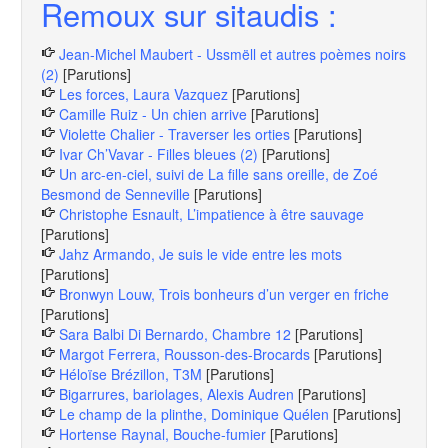
Remoux sur sitaudis :
Jean-Michel Maubert - Ussmëll et autres poèmes noirs
(2)
[Parutions]
Les forces, Laura Vazquez
[Parutions]
Camille Ruiz - Un chien arrive
[Parutions]
Violette Chalier - Traverser les orties
[Parutions]
Ivar Ch’Vavar - Filles bleues (2)
[Parutions]
Un arc-en-ciel, suivi de La fille sans oreille, de Zoé
Besmond de Senneville
[Parutions]
Christophe Esnault, L’impatience à être sauvage
[Parutions]
Jahz Armando, Je suis le vide entre les mots
[Parutions]
Bronwyn Louw, Trois bonheurs d’un verger en friche
[Parutions]
Sara Balbi Di Bernardo, Chambre 12
[Parutions]
Margot Ferrera, Rousson-des-Brocards
[Parutions]
Héloïse Brézillon, T3M
[Parutions]
Bigarrures, bariolages, Alexis Audren
[Parutions]
Le champ de la plinthe, Dominique Quélen
[Parutions]
Hortense Raynal, Bouche-fumier
[Parutions]