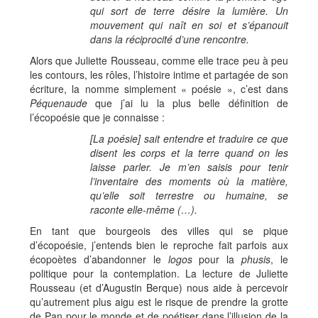
qui sort de terre désire la lumière. Un
mouvement qui naît en soi et s’épanouit
dans la réciprocité d’une rencontre.
Alors que Juliette Rousseau, comme elle trace peu à peu
les contours, les rôles, l’histoire intime et partagée de son
écriture, la nomme simplement « poésie », c’est dans
Péquenaude
que j’ai lu la plus belle définition de
l’écopoésie que je connaisse :
[La poésie] sait entendre et traduire ce que
disent les corps et la terre quand on les
laisse parler. Je m’en saisis pour tenir
l’inventaire des moments où la matière,
qu’elle soit terrestre ou humaine, se
raconte elle-même (…).
En tant que bourgeois des villes qui se pique
d’écopoésie, j’entends bien le reproche fait parfois aux
écopoètes d’abandonner le
logos
pour la
phusis
, le
politique pour la contemplation. La lecture de Juliette
Rousseau (et d’Augustin Berque) nous aide à percevoir
qu’autrement plus aigu est le risque de prendre la grotte
de Pan pour le monde et de poétiser dans l’illusion de la