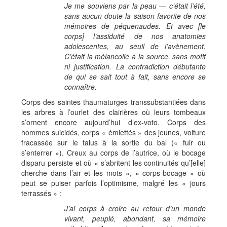
Je me souviens par la peau — c’était l’été,
sans aucun doute la saison favorite de nos
mémoires de péquenaudes. Et avec [le
corps] l’assiduité de nos anatomies
adolescentes, au seuil de l’avènement.
C’était la mélancolie à la source, sans motif
ni justification. La contradiction débutante
de qui se sait tout à fait, sans encore se
connaître.
Corps des saintes thaumaturges transsubstantiées dans
les arbres à l’ourlet des clairières où leurs tombeaux
s’ornent encore aujourd’hui d’ex-voto. Corps des
hommes suicidés, corps « émiettés » des jeunes, voiture
fracassée sur le talus à la sortie du bal (« fuir ou
s’enterrer »). Creux au corps de l’autrice, où le bocage
disparu persiste et où « s’abritent les continuités qu’[elle]
cherche dans l’air et les mots », « corps-bocage » où
peut se puiser parfois l’optimisme, malgré les « jours
terrassés » :
J’ai corps à croire au retour d’un monde
vivant, peuplé, abondant, sa mémoire