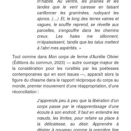
m’habite. Au ventre, les prairies et les
landes que le vent caresse en faisant
carillonner les graminées, rudoyant les
ajoncs. (…) Et, le long des terres vaines et
vagues, le souffle reprend, se réveille aux
parcelles, s’engouffre dans les chemins
creux. Les haies me sillonnent,
m’épaississent, tandis que les talus mettent
à l’abri mes aspérités. »
Tout comme dans
Mon corps de ferme
d’Aurélie Olivier
(Éditions du commun, 2023) — autre ouvrage majeur de
la considération
pour les ruralités par les poétesses
contemporaines qui en sont issues —, apparaît alors la
figure du chiasme dans le rapport réciproque du corps au
monde, premier mouvement d’une réappropriation, d’une
réconciliation :
J’apprends peu à peu que la libération d’un
corps passe par le réapprentissage d’une
écoute à son endroit. Il faut en entendre les
nœuds, les limites, pour refaire sa place à
la délicatesse, au désir. Apprendre à
désirer à nouveau comme la première tige