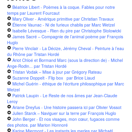
Béatrice Libert - Poèmes à la coque. Fables pour notre
temps
par Laurent Fourcaut
Mary Oliver - Amérique primitive
par Christian Travaux
Étienne Vaunac - Ni de furieux chablis
par Marc Wetzel
Isabelle Lévesque - Rien du pire
par Christophe Stolowicki
James Sacré – Compagnie de l’animal poème
par François
Huglo
Pierre Vinclair - La Décize, Jérémy Cheval - Peinture à l’eau
du Rhône
par Tristan Hordé
Ariot Chloé et Bormand Marc (sous la direction de) - Michel
Ange-Rodin...
par Tristan Hordé
Tristan Vodak – Mise à jour
par Grégory Rateau
Suzanne Doppelt - Flip box
par Brice Liaud
Michel Guérin - éthique de l'écriture philosophique
par Marc
Wetzel
Patrick Laupin - Le Reste de nos âmes
par Jean-Claude
Leroy
Ariane Dreyfus - Une histoire passera ici
par Olivier Vossot
Julien Starck – Naviguer sur la terre
par François Huglo
John Berger - Et nos visages, mon cœur, fugaces comme
des photos.
par Marion Honnoré
Karine Miermont - Les instants les merles
par Michaël