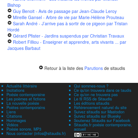
Bishop
Guy Benoit - Avis de passage
par Jean-Claude Leroy
Mireille Gansel - Arbre de vie
par Marie-Hélène Prouteau
Sarah André - J’arrive pas à sortir de ce pigeon
par Tristan
Hordé
Gérard Pfister - Jardins suspendus
par Christian Travaux
Robert Filliou - Enseigner et apprendre, arts vivants ...
par
Jacques Barbaut
Retour à la liste des
Parutions
de sitaudis
Actualité littéraire
Qui sommes-nous ?
Incitations
Ce qu'on trouvera dans ce taudis
Poésie contemporaine
Ce qu'on ne trouvera pas
Les poèmes et fictions
Le fil RSS de Sitaudis
La nouvelle poésie
Les éditions sitaudis
Poètes contemporains
Référencement naturel du site
Liens
Suivez sitaudis sur Mastodon
Citations
Suivez sitaudis sur Bluesky
Hommages
Soutenez Sitaudis sur Facebook
Vidéos
Sitaudis.fr poésie contemporaine,
Poésie sonore, MP3
accueil
Nous contacter (infos@sitaudis.fr)