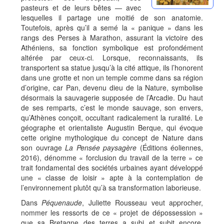
pasteurs et de leurs bêtes — avec
lesquelles il partage une moitié de son anatomie.
Toutefois, après qu’il a semé la « panique » dans les
rangs des Perses à Marathon, assurant la victoire des
Athéniens, sa fonction symbolique est profondément
altérée par ceux-ci. Lorsque, reconnaissants, ils
transportent sa statue jusqu’à la cité attique, ils l’honorent
dans une grotte et non un temple comme dans sa région
d’origine, car Pan, devenu dieu de la Nature, symbolise
désormais la sauvagerie supposée de l’Arcadie. Du haut
de ses remparts, c’est le monde sauvage, son envers,
qu’Athènes conçoit, occultant radicalement la ruralité. Le
géographe et orientaliste Augustin Berque, qui évoque
cette origine mythologique du concept de Nature dans
son ouvrage
La Pensée paysagère
(Éditions éoliennes,
2016), dénomme « forclusion du travail de la terre » ce
trait fondamental des sociétés urbaines ayant développé
une « classe de loisir » apte à la contemplation de
l’environnement plutôt qu’à sa transformation laborieuse.
Dans
Péquenaude
, Juliette Rousseau veut approcher,
nommer les ressorts de ce « projet de dépossession »
que sa Bretagne des terres a subi et subit encore,