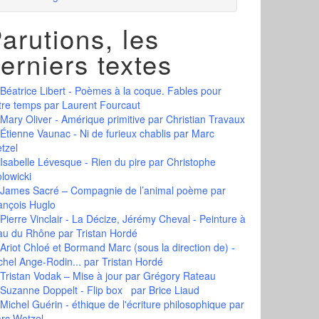
arutions, les
erniers textes
Béatrice Libert - Poèmes à la coque. Fables pour
tre temps
par Laurent Fourcaut
Mary Oliver - Amérique primitive
par Christian Travaux
Étienne Vaunac - Ni de furieux chablis
par Marc
tzel
Isabelle Lévesque - Rien du pire
par Christophe
olowicki
James Sacré – Compagnie de l’animal poème
par
ançois Huglo
Pierre Vinclair - La Décize, Jérémy Cheval - Peinture à
eau du Rhône
par Tristan Hordé
Ariot Chloé et Bormand Marc (sous la direction de) -
chel Ange-Rodin...
par Tristan Hordé
Tristan Vodak – Mise à jour
par Grégory Rateau
Suzanne Doppelt - Flip box
par Brice Liaud
Michel Guérin - éthique de l'écriture philosophique
par
rc Wetzel