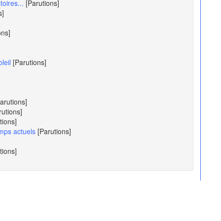
oires...
[Parutions]
s]
ons]
leil
[Parutions]
arutions]
rutions]
tions]
emps actuels
[Parutions]
tions]