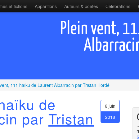
es et fictions
Apparitions
Auteurs & poètes
Célébrations
Plein vent, 1
Albarraci
 vent, 111 haïku de Laurent Albarracin par Tristan Hordé
 haïku de
6 juin
cin par
Tristan
2018
.
r
S