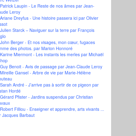
Patrick Laupin - Le Reste de nos âmes
par Jean-
aude Leroy
Ariane Dreyfus - Une histoire passera ici
par Olivier
ssot
Julien Starck – Naviguer sur la terre
par François
glo
John Berger - Et nos visages, mon cœur, fugaces
mme des photos.
par Marion Honnoré
Karine Miermont - Les instants les merles
par Michaël
shop
Guy Benoit - Avis de passage
par Jean-Claude Leroy
Mireille Gansel - Arbre de vie
par Marie-Hélène
outeau
Sarah André - J’arrive pas à sortir de ce pigeon
par
istan Hordé
Gérard Pfister - Jardins suspendus
par Christian
avaux
Robert Filliou - Enseigner et apprendre, arts vivants ...
r Jacques Barbaut