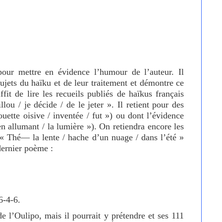
 pour mettre en évidence l’humour de l’auteur. Il
sujets du haïku et de leur traitement et démontre ce
ffit de lire les recueils publiés de haïkus français
ou / je décide / de le jeter ». Il retient pour des
ouette oisive / inventée / fut ») ou dont l’évidence
en allumant / la lumière »). On retiendra encore les
 Thé— la lente / hache d’un nuage / dans l’été »
dernier poème :
6-4-6.
e l’Oulipo, mais il pourrait y prétendre et ses 111