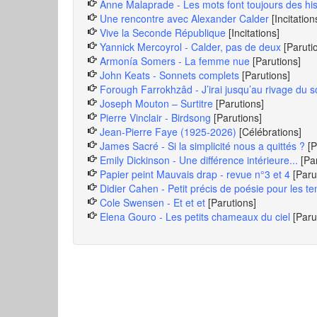
Anne Malaprade - Les mots font toujours des hist
Une rencontre avec Alexander Calder
[Incitation
Vive la Seconde République
[Incitations]
Yannick Mercoyrol - Calder, pas de deux
[Paruti
Armonía Somers - La femme nue
[Parutions]
John Keats - Sonnets complets
[Parutions]
Forough Farrokhzâd - J’irai jusqu’au rivage du so
Joseph Mouton – Surtitre
[Parutions]
Pierre Vinclair - Birdsong
[Parutions]
Jean-Pierre Faye (1925-2026)
[Célébrations]
James Sacré - Si la simplicité nous a quittés ?
[P
Emily Dickinson - Une différence intérieure...
[Pa
Papier peint Mauvais drap - revue n°3 et 4
[Paru
Didier Cahen - Petit précis de poésie pour les t
Cole Swensen - Et et et
[Parutions]
Elena Gouro - Les petits chameaux du ciel
[Paru