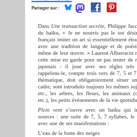
Partager sur :
Dans
Une transaction secrète
, Philippe Jacc
du haïku, «
Je ne nourris pas le sot dési
français imiter un art si essentiellement étr
avec une tradition de langage et de poési
même de leur œuvre. » Laurent Albarracin n
cette mise en garde pour ne pas tenter de 
japonais : il joue avec ses règles très 
rappelons-le, compte trois vers de 7, 5 et 7
thématique, doit obligatoirement situer u
cadre, sont introduits toujours les mêmes suje
etc., les arbres, les fleurs, les animaux (
etc.), les petits événements de la vie quotidi
Plein vent
s’ouvre avec un haïku qui im
sources : une suite de 7, 5, 7 syllabes, l
avec une de ses manifestations :
L’eau de la fonte des neiges