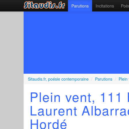
Parutions
Incitations
Poèm
Sitaudis.fr, poésie contemporaine
/
Parutions
/
Plein
Plein vent, 111
Laurent Albarra
Hordé