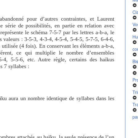
Cl
abandonné pour d’autres contraintes, et Laurent
Vo
 série de possibilités, en partie en relation avec
représente le schéma 7-5-7 par les lettres a-b-a, le
Hu
 valeurs : 3-5-3, 4-3-4, 4-5-4, 5-4-5, 5-7-5, 6-4-6,
 utilisée (4 fois). En conservant les éléments a-b-a,
co
érent, ce qui multiplie le nombre d’ensembles
5-4, 5-5-6, etc. Autre règle, certains des haïkus
Bi
s 7 syllabes :
Pr
Tr
aïku aura un nombre identique de syllabes dans les
Tr
pa
nombres attachés au haïku, la seule présence de l’un