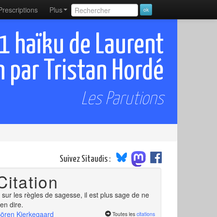
Prescriptions
Plus
11 haïku de Laurent
n par Tristan Hordé
Les Parutions
Suivez Sitaudis :
Citation
. sur les règles de sagesse, il est plus sage de ne
ien dire.
ören Kierkegaard
Toutes les
citations