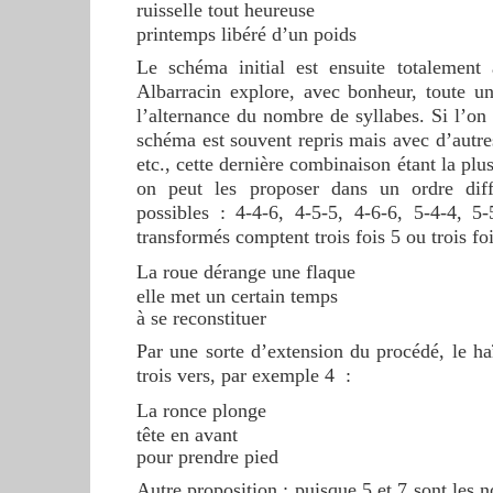
ruisselle tout heureuse
printemps libéré d’un poids
Le schéma initial est ensuite totalement 
Albarracin explore, avec bonheur, toute une
l’alternance du nombre de syllabes. Si l’on 
schéma est souvent repris mais avec d’autres
etc., cette dernière combinaison étant la plus
on peut les proposer dans un ordre diff
possibles : 4-4-6, 4-5-5, 4-6-6, 5-4-4, 5-
transformés comptent trois fois 5 ou trois foi
La roue dérange une flaque
elle met un certain temps
à se reconstituer
Par une sorte d’extension du procédé, le h
trois vers, par exemple 4 :
La ronce plonge
tête en avant
pour prendre pied
Autre proposition : puisque 5 et 7 sont les 