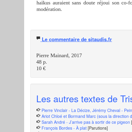
haïkus auraient sans doute réjoui son co-
modération.
Le commentaire de sitaudis.fr
Pierre Mainard, 2017
48 p.
10 €
Les autres textes de Tri
Pierre Vinclair - La Décize, Jérémy Cheval - Pei
Ariot Chloé et Bormand Marc (sous la direction d
Sarah André - J’arrive pas à sortir de ce pigeon
François Bordes - À plat
[Parutions]