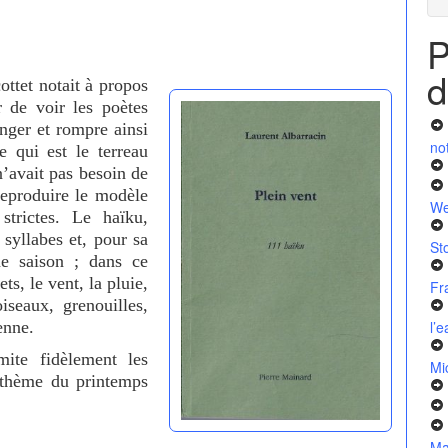
P
d
ottet notait à propos
r de voir les poètes
anger et rompre ainsi
no
e qui est le terreau
’avait pas besoin de
reproduire le modèle
We
strictes. Le haïku,
 syllabes et, pour sa
St
ne saison ; dans ce
ts, le vent, la pluie,
Fr
oiseaux, grenouilles,
enne.
l’
ite fidèlement les
Mi
e thème du printemps
Ma