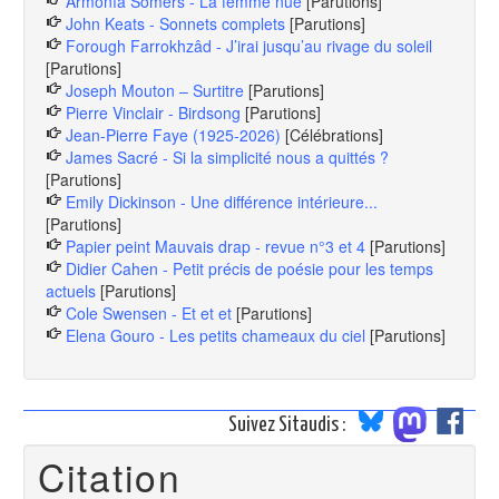
Armonía Somers - La femme nue
[Parutions]
John Keats - Sonnets complets
[Parutions]
Forough Farrokhzâd - J’irai jusqu’au rivage du soleil
[Parutions]
Joseph Mouton – Surtitre
[Parutions]
Pierre Vinclair - Birdsong
[Parutions]
Jean-Pierre Faye (1925-2026)
[Célébrations]
James Sacré - Si la simplicité nous a quittés ?
[Parutions]
Emily Dickinson - Une différence intérieure...
[Parutions]
Papier peint Mauvais drap - revue n°3 et 4
[Parutions]
Didier Cahen - Petit précis de poésie pour les temps
actuels
[Parutions]
Cole Swensen - Et et et
[Parutions]
Elena Gouro - Les petits chameaux du ciel
[Parutions]
Suivez Sitaudis :
Citation