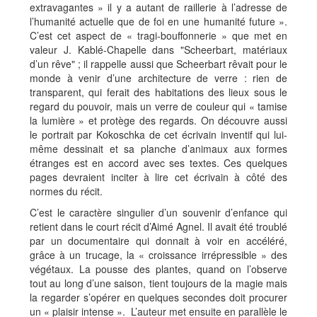
extravagantes » il y a autant de raillerie à l’adresse de
l’humanité actuelle que de foi en une humanité future ».
C’est cet aspect de « tragi-bouffonnerie » que met en
valeur J. Kablé-Chapelle dans "Scheerbart, matériaux
d’un rêve" ; il rappelle aussi que Scheerbart rêvait pour le
monde à venir d’une architecture de verre : rien de
transparent, qui ferait des habitations des lieux sous le
regard du pouvoir, mais un verre de couleur qui « tamise
la lumière » et protège des regards. On découvre aussi
le portrait par Kokoschka de cet écrivain inventif qui lui-
même dessinait et sa planche d’animaux aux formes
étranges est en accord avec ses textes. Ces quelques
pages devraient inciter à lire cet écrivain à côté des
normes du récit.
C’est le caractère singulier d’un souvenir d’enfance qui
retient dans le court récit d’Aimé Agnel. Il avait été troublé
par un documentaire qui donnait à voir en accéléré,
grâce à un trucage, la « croissance irrépressible » des
végétaux. La pousse des plantes, quand on l’observe
tout au long d’une saison, tient toujours de la magie mais
la regarder s’opérer en quelques secondes doit procurer
un « plaisir intense ». L’auteur met ensuite en parallèle le