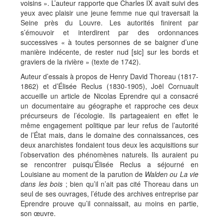
voisins ». L’auteur rapporte que Charles IX avait suivi des
yeux avec plaisir une jeune femme nue qui traversait la
Seine près du Louvre. Les autorités finirent par
s’émouvoir et interdirent par des ordonnances
successives « à toutes personnes de se baigner d’une
manière indécente, de rester nud [sic] sur les bords et
graviers de la rivière » (texte de 1742).
Auteur d’essais à propos de Henry David Thoreau (1817-
1862) et d’Élisée Reclus (1830-1905), Joël Cornuault
accueille un article de Nicolas Eprendre qui a consacré
un documentaire au géographe et rapproche ces deux
précurseurs de l’écologie. Ils partageaient en effet le
même engagement politique par leur refus de l’autorité
de l’État mais, dans le domaine des connaissances, ces
deux anarchistes fondaient tous deux les acquisitions sur
l’observation des phénomènes naturels. Ils auraient pu
se rencontrer puisqu’Élisée Reclus a séjourné en
Louisiane au moment de la parution de
Walden ou La vie
dans les bois
; bien qu’il n’ait pas cité Thoreau dans un
seul de ses ouvrages, l’étude des archives entreprise par
Eprendre prouve qu’il connaissait, au moins en partie,
son œuvre.