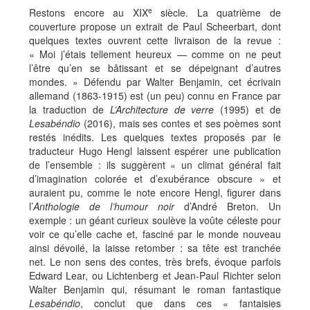
e
Restons encore au XIX
siècle. La quatrième de
couverture propose un extrait de Paul Scheerbart, dont
quelques textes ouvrent cette livraison de la revue :
« Moi j’étais tellement heureux — comme on ne peut
l’être qu’en se bâtissant et se dépeignant d’autres
mondes. » Défendu par Walter Benjamin, cet écrivain
allemand (1863-1915) est (un peu) connu en France par
la traduction de
L’Architecture de verre
(1995) et de
Lesabéndio
(2016), mais ses contes et ses poèmes sont
restés inédits. Les quelques textes proposés par le
traducteur Hugo Hengl laissent espérer une publication
de l’ensemble : ils suggèrent « un climat général fait
d’imagination colorée et d’exubérance obscure » et
auraient pu, comme le note encore Hengl, figurer dans
l’
Anthologie de l’humour noir
d’André Breton. Un
exemple : un géant curieux soulève la voûte céleste pour
voir ce qu’elle cache et, fasciné par le monde nouveau
ainsi dévoilé, la laisse retomber : sa tête est tranchée
net. Le non sens des contes, très brefs, évoque parfois
Edward Lear, ou Lichtenberg et Jean-Paul Richter selon
Walter Benjamin qui, résumant le roman fantastique
Lesabéndio
, conclut que dans ces « fantaisies