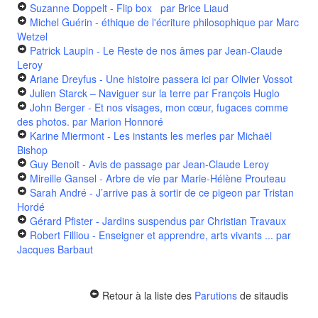
Suzanne Doppelt - Flip box
par Brice Liaud
Michel Guérin - éthique de l'écriture philosophique
par Marc
Wetzel
Patrick Laupin - Le Reste de nos âmes
par Jean-Claude
Leroy
Ariane Dreyfus - Une histoire passera ici
par Olivier Vossot
Julien Starck – Naviguer sur la terre
par François Huglo
John Berger - Et nos visages, mon cœur, fugaces comme
des photos.
par Marion Honnoré
Karine Miermont - Les instants les merles
par Michaël
Bishop
Guy Benoit - Avis de passage
par Jean-Claude Leroy
Mireille Gansel - Arbre de vie
par Marie-Hélène Prouteau
Sarah André - J’arrive pas à sortir de ce pigeon
par Tristan
Hordé
Gérard Pfister - Jardins suspendus
par Christian Travaux
Robert Filliou - Enseigner et apprendre, arts vivants ...
par
Jacques Barbaut
Retour à la liste des
Parutions
de sitaudis