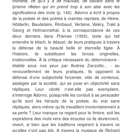
mortelle, ce qu'il y a de mauvais, de bavard dans le
lyrisme rilkéen qui en prend trop à son aise avec les
significations des mots
(p. 140). Adorno a écrit à propos
de la poésie et des poètes à maintes reprises, de Heine,
Hölderlin, Baudelaire, Rimbaud, Verlaine, Valéry, Trakl à
Georg et Hofmannsthal, à la correspondance de ces
deux derniers dans
Prismes
(1955), texte qui fait
entendre le kitsch, le désuet, de leurs pratiques à travers
la défense de la beauté belle et éternelle figée. À
l'histoire, ils substituent les forces originelles,
irrationnelles. À la critique nécessaire du déterminisme -
établie sous nos yeux par Andrea Zanzotto... - au
renouvellement de leurs pratiques, ils opposent la
défense d'une subjectivité forcenée, vide de contenus,
assiégée par la société, qui se pose en objectivité sans
répliques. Leur cécité n'est-elle pas exemplaire,
s'interroge Adorno, puisqu'elle les conduit à se persuader
qu'ils sont les hérauts de la poésie, du vrai sans
répliques, alors même qu'ils travaillent involontairement à
sa perte ? Leur manque ce regard pour le timbre, soit les
expirations des mots vers des écoutes où ils deviennent,
vivent, si bien que les traditions respirent à travers ce
qu'elles n'ont pas été. A travers la musique de Richard