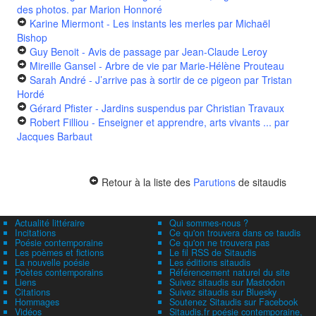
des photos.
par Marion Honnoré
Karine Miermont - Les instants les merles
par Michaël
Bishop
Guy Benoit - Avis de passage
par Jean-Claude Leroy
Mireille Gansel - Arbre de vie
par Marie-Hélène Prouteau
Sarah André - J’arrive pas à sortir de ce pigeon
par Tristan
Hordé
Gérard Pfister - Jardins suspendus
par Christian Travaux
Robert Filliou - Enseigner et apprendre, arts vivants ...
par
Jacques Barbaut
Retour à la liste des
Parutions
de sitaudis
Actualité littéraire
Qui sommes-nous ?
Incitations
Ce qu'on trouvera dans ce taudis
Poésie contemporaine
Ce qu'on ne trouvera pas
Les poèmes et fictions
Le fil RSS de Sitaudis
La nouvelle poésie
Les éditions sitaudis
Poètes contemporains
Référencement naturel du site
Liens
Suivez sitaudis sur Mastodon
Citations
Suivez sitaudis sur Bluesky
Hommages
Soutenez Sitaudis sur Facebook
Vidéos
Sitaudis.fr poésie contemporaine,