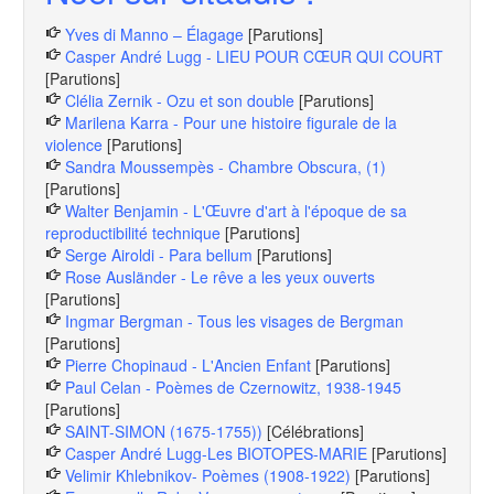
Yves di Manno – Élagage
[Parutions]
Casper André Lugg - LIEU POUR CŒUR QUI COURT
[Parutions]
Clélia Zernik - Ozu et son double
[Parutions]
Marilena Karra - Pour une histoire figurale de la
violence
[Parutions]
Sandra Moussempès - Chambre Obscura, (1)
[Parutions]
Walter Benjamin - L'Œuvre d'art à l'époque de sa
reproductibilité technique
[Parutions]
Serge Airoldi - Para bellum
[Parutions]
Rose Ausländer - Le rêve a les yeux ouverts
[Parutions]
Ingmar Bergman - Tous les visages de Bergman
[Parutions]
Pierre Chopinaud - L'Ancien Enfant
[Parutions]
Paul Celan - Poèmes de Czernowitz, 1938-1945
[Parutions]
SAINT-SIMON (1675-1755))
[Célébrations]
Casper André Lugg-Les BIOTOPES-MARIE
[Parutions]
Velimir Khlebnikov- Poèmes (1908-1922)
[Parutions]