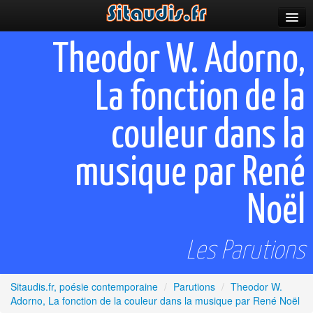
Parutions
Theodor W. Adorno,
Incitations
La fonction de la
Poèmes et fictions
couleur dans la
Apparitions
Auteurs & poètes
musique par René
Célébrations
Noël
Prescriptions
Les Parutions
Plus
Sitaudis.fr, poésie contemporaine
/
Parutions
/
Theodor W.
Adorno, La fonction de la couleur dans la musique par René Noël