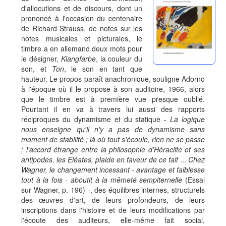
d'allocutions et de discours, dont un
prononcé à l'occasion du centenaire
de Richard Strauss, de notes sur les
notes musicales et picturales, le
timbre a en allemand deux mots pour
le désigner,
Klangfarbe
, la couleur du
son, et
Ton
, le son en tant que
hauteur. Le propos paraît anachronique, souligne Adorno
à l'époque où il le propose à son auditoire, 1966, alors
que le timbre est à première vue presque oublié.
Pourtant il en va à travers lui aussi des rapports
réciproques du dynamisme et du statique -
La logique
nous enseigne qu'il n'y a pas de dynamisme sans
moment de stabilité ; là où tout s'écoule, rien ne se passe
; l'accord étrange entre la philosophie d'Héraclite et ses
antipodes, les Eléates, plaide en faveur de ce fait
...
Chez
Wagner, le changement incessant - avantage et faiblesse
tout à la fois - aboutit à la mêmeté sempiternelle
(Essai
sur Wagner, p. 196) -, des équilibres internes, structurels
des œuvres d'art, de leurs profondeurs, de leurs
inscriptions dans l'histoire et de leurs modifications par
l'écoute des auditeurs, elle-même fait social,