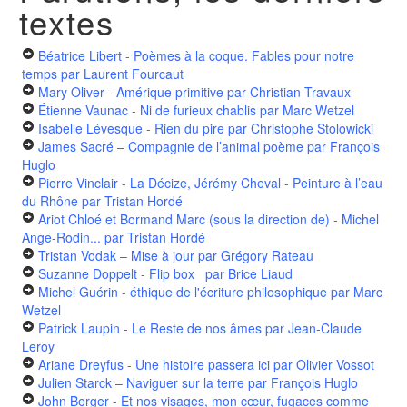
textes
Béatrice Libert - Poèmes à la coque. Fables pour notre
temps
par Laurent Fourcaut
Mary Oliver - Amérique primitive
par Christian Travaux
Étienne Vaunac - Ni de furieux chablis
par Marc Wetzel
Isabelle Lévesque - Rien du pire
par Christophe Stolowicki
James Sacré – Compagnie de l’animal poème
par François
Huglo
Pierre Vinclair - La Décize, Jérémy Cheval - Peinture à l’eau
du Rhône
par Tristan Hordé
Ariot Chloé et Bormand Marc (sous la direction de) - Michel
Ange-Rodin...
par Tristan Hordé
Tristan Vodak – Mise à jour
par Grégory Rateau
Suzanne Doppelt - Flip box
par Brice Liaud
Michel Guérin - éthique de l'écriture philosophique
par Marc
Wetzel
Patrick Laupin - Le Reste de nos âmes
par Jean-Claude
Leroy
Ariane Dreyfus - Une histoire passera ici
par Olivier Vossot
Julien Starck – Naviguer sur la terre
par François Huglo
John Berger - Et nos visages, mon cœur, fugaces comme