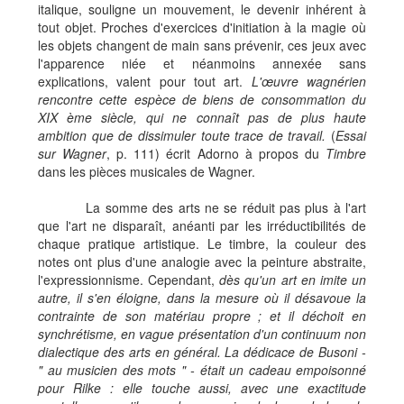
italique,
souligne un mouvement, le devenir inhérent à
tout objet. Proches d'exercices d'initiation à la magie où
les objets changent de main sans prévenir, ces jeux avec
l'apparence niée et néanmoins annexée sans
explications, valent pour tout art.
L'œuvre wagnérien
rencontre cette espèce de biens de consommation du
XIX ème siècle, qui ne connaît pas de plus haute
ambition que de dissimuler toute trace de travail.
(
Essai
sur Wagner
, p. 111) écrit Adorno à propos du
Timbre
dans les pièces musicales de Wagner.
La somme des arts ne se réduit pas plus à l'art
que l'art ne disparaît, anéanti par les irréductibilités de
chaque pratique artistique. Le timbre, la couleur des
notes ont plus d'une analogie avec la peinture abstraite,
l'expressionnisme. Cependant,
dès qu'un art en imite un
autre, il s'en éloigne, dans la mesure où il désavoue la
contrainte de son matériau propre ; et il déchoit en
synchrétisme, en vague présentation d'un continuum non
dialectique des arts en général. La dédicace de Busoni -
" au musicien des mots " - était un cadeau empoisonné
pour Rilke : elle touche aussi, avec une exactitude