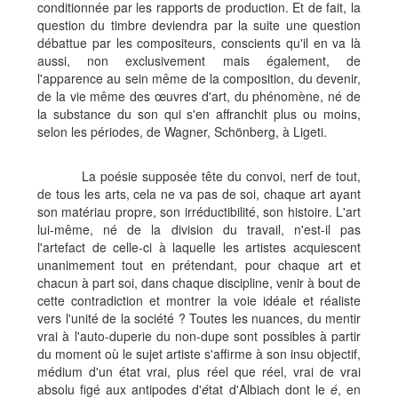
conditionnée par les rapports de production. Et de fait, la
question du timbre deviendra par la suite une question
débattue par les compositeurs, conscients qu'il en va là
aussi, non exclusivement mais également, de
l'apparence au sein même de la composition, du devenir,
de la vie même des œuvres d'art, du phénomène, né de
la substance du son qui s'en affranchit plus ou moins,
selon les périodes, de Wagner, Schönberg, à Ligeti.
La poésie supposée tête du convoi, nerf de tout,
de tous les arts, cela ne va pas de soi, chaque art ayant
son matériau propre, son irréductibilité, son histoire. L'art
lui-même, né de la division du travail, n'est-il pas
l'artefact de celle-ci à laquelle les artistes acquiescent
unanimement tout en prétendant, pour chaque art et
chacun à part soi, dans chaque discipline, venir à bout de
cette contradiction et montrer la voie idéale et réaliste
vers l'unité de la société ? Toutes les nuances, du mentir
vrai à l'auto-duperie du non-dupe sont possibles à partir
du moment où le sujet artiste s'affirme à son insu objectif,
médium d'un état vrai, plus réel que réel, vrai de vrai
absolu figé aux antipodes d'
é
tat d'Albiach dont le
é
, en