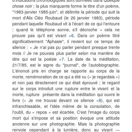
d'indications chronologiques sont données dans
Quelque
chose noir
; la plus marquante forme le titre d'un poème,
"1983-janvier 1985-juin", et délimite la période qui suit la
mort d'Alix Cléo Roubaud (le 26 janvier 1983), période
pendant laquelle Roubaud vit à l'écart de ce qui l'entoure
: quand le téléphone sonne, s'il décroche « cela ne
prouve pas qu'il est vivant »
6
. Dans un poème titré
significativement "Aphasie", il revient sur ce temps de
silence : « Je n'ai pas pu parler pendant presque trente
mois // Je ne pouvais plus parler selon ma manière de
dire qui est la poésie »
7
. La date de la méditation,
21/7/85, est le signe du "journal", de l'autobiographie.
L'énoncé pris en charge se rapporte au corps de la
morte, remémoration de ce qui a été vu (« je regardais »)
et non pas directement ce qui était éprouvé ; le regard
sur le corps introduit une rupture entre le vivant et la
morte, rupture présente dans la méditation qui ouvre le
livre (« Je me trouvai devant ce silence »
8
), qui est
infranchissable, et l'idée même de la consolation, de
l'oubli, du « repos » est écartée. C'est l'image du corps
mort qui s'impose et sa position évoque une attitude
ancienne sur une photographie. Mais la photographie
renvoie cependant à la lumière, donc au vivant —