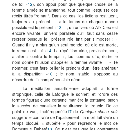
de toi »
12
), son appui pour que quelque chose de la
femme aimée se maintienne, tout comme l'esquisse des
récits titrés "roman". Dans ce cas, les fictions restituent,
toujours au présent — « le temps de chaque monde
possible est le présent »
13
—, un univers où Alix Cléo est
encore vivante, univers parallèle qu'il faut sans cesse
recréer puisque le présent réel finit par s'imposer : «
Quand il n'y a plus qu'un seul monde, où elle est morte,
le roman est fini »
14
. La répétition aide, provisoirement,
à aller « contre le temps », tout comme dire, écrire le
nom donne l'illusion d'appeler la femme vivante — « Te
nommer, c'est faire briller le prénom d'un être antérieur
à la disparition »
16
; le nom, stable, s'oppose au
désordre de l'incompréhensible néant.
La méditation lamartinienne adoptait la forme
strophique, celle de Laforgue le sonnet, et l'ordre des
formes figurait d'une certaine manière la tentative, sinon
le succès, de canaliser la souffrance, le trouble. De ce
point de vue, l'hétérogénéité
17
de
Quelque chose noir
suggère le contraire de l'apaisement : la mort fait vivre un
temps bloqué, « stupéfié » pour reprendre le mot de
Dominique Rabaté
18
. Ce n'est pas que les contraintes