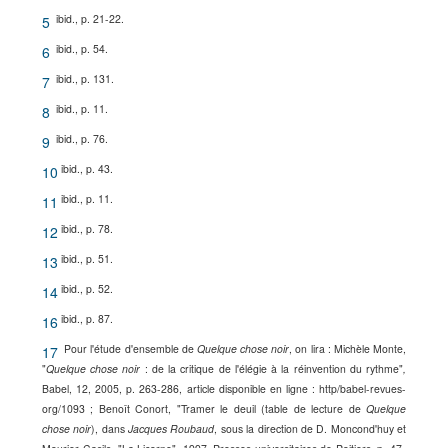
ibid., p. 21-22.
5
ibid., p. 54.
6
ibid., p. 131.
7
ibid., p. 11.
8
ibid., p. 76.
9
ibid., p. 43.
10
ibid., p. 11.
11
ibid., p. 78.
12
ibid., p. 51.
13
ibid., p. 52.
14
ibid., p. 87.
16
Pour l'étude d'ensemble de
Quelque chose noir
, on lira : Michèle Monte,
17
"
Quelque chose noir
: de la critique de l'élégie à la réinvention du rythme"
,
Babel, 12, 2005, p. 263-286, article disponible en ligne : http/babel-revues-
org/1093 ; Benoît Conort, "Tramer le deuil (table de lecture de
Quelque
chose noir
), dans
Jacques Roubaud
, sous la direction de D. Moncond'huy et