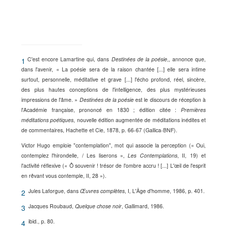
C'est encore Lamartine qui, dans
Destinées de la poésie
,, annonce que,
1
dans l'avenir, « La poésie sera de la raison chantée [...] elle sera intime
surtout, personnelle, méditative et grave [...] l'écho profond, réel, sincère,
des plus hautes conceptions de l'intelligence, des plus mystérieuses
impressions de l'âme. »
Destinées de la poésie
est le discours de réception à
l'Académie française, prononcé en 1830 ; édition citée :
Premières
méditations poétiques
, nouvelle édition augmentée de méditations inédites et
de commentaires, Hachette et Cie, 1878, p. 66-67 (Gallica-BNF).
Victor Hugo emploie "contemplation", mot qui associe la perception (« Oui,
contemplez l'hirondelle, / Les liserons »,
Les Contemplations
, II, 19) et
l'activité réflexive (« Ô souvenir ! trésor de l'ombre accru ! [...] L'œil de l'esprit
en rêvant vous contemple, II, 28 »).
Jules Laforgue, dans
Œuvres complètes
, I, L'Âge d'homme, 1986, p. 401.
2
Jacques Roubaud,
Quelque chose noir
, Gallimard, 1986.
3
ibid., p. 80.
4