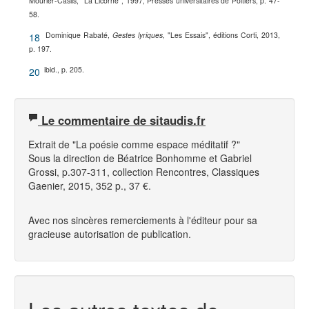
Mourier-Casils, "La Licorne", 1997, Presses universitaires de Poitiers, p. 47-
58.
Dominique Rabaté,
Gestes lyriques
, "Les Essais", éditions Corti, 2013,
18
p. 197.
ibid., p. 205.
20
Le commentaire de sitaudis.fr
Extrait de "
La poésie comme espace méditatif ?"
Sous la direction de Béatrice Bonhomme et Gabriel
Grossi, p.307-311, collection Rencontres, Classiques
Gaenier, 2015, 352 p., 37 €.
Avec nos sincères remerciements à l'éditeur pour sa
gracieuse autorisation de publication.