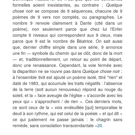
formelles soient inexistantes, au contraire ;
Quelque
chose noir
se compose de 9 séquences, chacune de 9
poèmes de 9 vers non comptés, ou paragraphes. Le
nombre 9 renvoie clairement à Dante (cité dans un
poème), non seulement parce que chez lui l'Enfer
compte 9 niveaux qui correspondent aux 9 cieux, mais
parce que 9 est le nombre de Béatrice. On sait aussi
que, dernier chiffre simple dans une série, 9 annonce
une fin — symbole du chemin qui se clôt, donc de la mort
— et, traditionnellement, un retour au point de départ,
donc une renaissance. Cependant, la voie fermée avec
la disparition ne se rouvre pas dans
Quelque chose noir
;
à l'ensemble 9x9 est ajouté un poème isolé, titré "rien" et
daté de 1983, qui accumule les traits négatifs : l'absence
de la terre (soit aucun renouveau) répond au rouge du
soleil, et la « face aveugle de l'église » s'accorde avec les
yeux qui « s'approchent / de rien ». Ces derniers mots,
ce sont ceux de la « voix endeuillée [qui] temporalise le
deuil à son rythme, qui est celui de la poésie » et qui dit «
ce qui justement ne passe jamais : le chagrin sans
remède, sans consolation transcendantale »
20
.