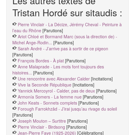
Les autres textes de
Tristan Hordé sur sitaudis :
Pierre Vinclair - La Décize, Jérémy Cheval - Peinture à
l’eau du Rhône
[Parutions]
Ariot Chloé et Bormand Marc (sous la direction de) -
Michel Ange-Rodin...
[Parutions]
Sarah André - J’arrive pas à sortir de ce pigeon
[Parutions]
François Bordes - À plat
[Parutions]
Anne Malaprade - Les mots font toujours des
histoires...
[Parutions]
Une rencontre avec Alexander Calder
[Incitations]
Vive la Seconde République
[Incitations]
Yannick Mercoyrol - Calder, pas de deux
[Parutions]
Armonía Somers - La femme nue
[Parutions]
John Keats - Sonnets complets
[Parutions]
Forough Farrokhzâd - J’irai jusqu’au rivage du soleil
[Parutions]
Joseph Mouton – Surtitre
[Parutions]
Pierre Vinclair - Birdsong
[Parutions]
Jean-Pierre Faye (1925-2026)
[Célébrations]