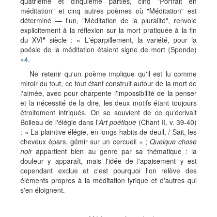
quatrième et cinquième parties, cinq "Portrait en
méditation" et cinq autres poèmes où "Méditation" est
déterminé — l'un, "Méditation de la pluralité", renvoie
explicitement à la réflexion sur la mort pratiquée à la fin
e
du XVI
siècle : « L'éparpillement, la variété, pour la
poésie de la méditation étaient signe de mort (Sponde)
»
4
.
Ne retenir qu'un poème implique qu'il est lu comme
miroir du tout, ce tout étant construit autour de la mort de
l'aimée, avec pour charpente l'impossibilité de la penser
et la nécessité de la dire, les deux motifs étant toujours
étroitement intriqués. On se souvient de ce qu'écrivait
Boileau de l'élégie dans l'
Art poétique
(Chant II, v. 39-40)
: « La plaintive élégie, en longs habits de deuil, / Sait, les
cheveux épars, gémir sur un cercueil » ;
Quelque chose
noir
appartient bien au genre par sa thématique : la
douleur y apparaît, mais l'idée de l'apaisement y est
cependant exclue et c'est pourquoi l'on relève des
éléments propres à la méditation lyrique et d'autres qui
s'en éloignent.