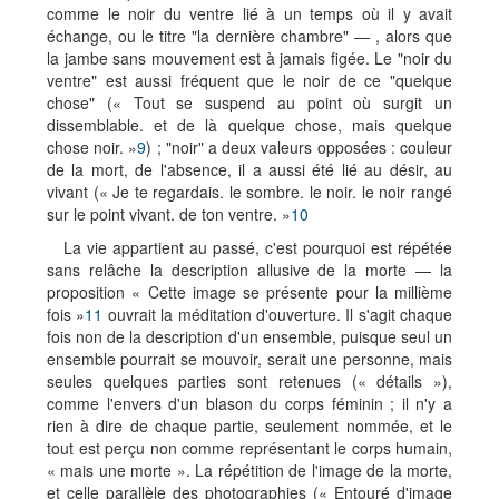
comme le noir du ventre lié à un temps où il y avait
échange, ou le titre "la dernière chambre" — , alors que
la jambe sans mouvement est à jamais figée. Le "noir du
ventre" est aussi fréquent que le noir de ce "quelque
chose" (« Tout se suspend au point où surgit un
dissemblable. et de là quelque chose, mais quelque
chose noir. »
9
) ; "noir" a deux valeurs opposées : couleur
de la mort, de l'absence, il a aussi été lié au désir, au
vivant (« Je te regardais. le sombre. le noir. le noir rangé
sur le point vivant. de ton ventre. »
10
La vie appartient au passé, c'est pourquoi est répétée
sans relâche la description allusive de la morte — la
proposition « Cette image se présente pour la millième
fois »
11
ouvrait la méditation d'ouverture. Il s'agit chaque
fois non de la description d'un ensemble, puisque seul un
ensemble pourrait se mouvoir, serait une personne, mais
seules quelques parties sont retenues (« détails »),
comme l'envers d'un blason du corps féminin ; il n'y a
rien à dire de chaque partie, seulement nommée, et le
tout est perçu non comme représentant le corps humain,
« mais une morte ». La répétition de l'image de la morte,
et celle parallèle des photographies (« Entouré d'image