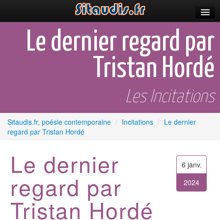
Parutions
Le dernier regard par
Incitations
Tristan Hordé
Poèmes et fictions
Apparitions
Les Incitations
Auteurs & poètes
Sitaudis.fr, poésie contemporaine
/
Incitations
/
Le dernier
regard par Tristan Hordé
Célébrations
Prescriptions
Le dernier
6 janv.
Plus
regard par
2024
Tristan Hordé