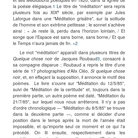
et ses
Méditations poétiques
en 1820, dans la lignée de
la poésie élégiaque.
1
Le titre de "méditation" sera repris
e
plusieurs fois au XIX
siècle, par exemple par Jules
Laforgue dans une "Méditation grisâtre", sur la solitude
de l'homme et son extrême petitesse ; le sonnet s'achève
ainsi : « Je reste là, perdu dans l'horizon lointain, / Et
songe que l'Espace est sans borne, sans borne,/ Et que
le Temps n'aura jamais de fin. »
2
Le mot "méditation" apparaît dans plusieurs titres de
Quelque chose noir
de Jacques Roubaud
3
, consacré à
sa compagne disparue ; Roubaud a repris le titre d'une
série de 17 photographies d'Alix Cléo,
Si quelque chose
noir
, et, en effaçant la supposition, il annonce le motif des
poèmes. Le livre s'ouvre sur "Méditation du 12/5/85",
suivi de "Méditation de la certitude" et, toujours dans la
première partie, un autre poème est daté, "Méditation du
21/7/85", sur lequel nous nous arrêterons. Il n'y a pas
d'ordre chronologique — "Méditation du 8/5/85" se trouve
dans la deuxième partie —, comme si décider d'une
position dans le temps après la mort de l'aimée était
impossible, et qu'importe seul ce moment et ce qui l'a
précédé. On lit ensuite, respectivement dans les