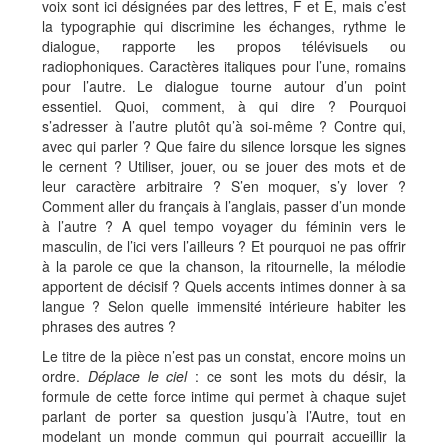
voix sont ici désignées par des lettres, F et E, mais c’est
la typographie qui discrimine les échanges, rythme le
dialogue, rapporte les propos télévisuels ou
radiophoniques. Caractères italiques pour l’une, romains
pour l’autre. Le dialogue tourne autour d’un point
essentiel. Quoi, comment, à qui dire ? Pourquoi
s’adresser à l’autre plutôt qu’à soi-même ? Contre qui,
avec qui parler ? Que faire du silence lorsque les signes
le cernent ? Utiliser, jouer, ou se jouer des mots et de
leur caractère arbitraire ? S’en moquer, s’y lover ?
Comment aller du français à l’anglais, passer d’un monde
à l’autre ? A quel tempo voyager du féminin vers le
masculin, de l’ici vers l’ailleurs ? Et pourquoi ne pas offrir
à la parole ce que la chanson, la ritournelle, la mélodie
apportent de décisif ? Quels accents intimes donner à sa
langue ? Selon quelle immensité intérieure habiter les
phrases des autres ?
Le titre de la pièce n’est pas un constat, encore moins un
ordre.
Déplace le ciel
: ce sont les mots du désir, la
formule de cette force intime qui permet à chaque sujet
parlant de porter sa question jusqu’à l’Autre, tout en
modelant un monde commun qui pourrait accueillir la