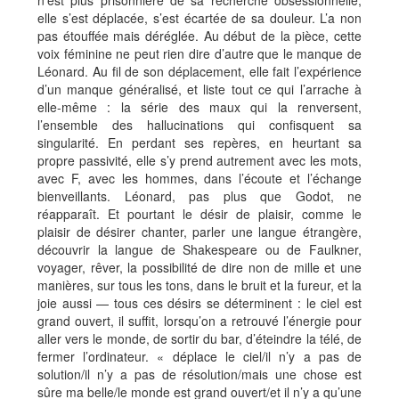
n’est plus prisonnière de sa recherche obsessionnelle,
elle s’est déplacée, s’est écartée de sa douleur. L’a non
pas étouffée mais déréglée. Au début de la pièce, cette
voix féminine ne peut rien dire d’autre que le manque de
Léonard. Au fil de son déplacement, elle fait l’expérience
d’un manque généralisé, et liste tout ce qui l’arrache à
elle-même : la série des maux qui la renversent,
l’ensemble des hallucinations qui confisquent sa
singularité. En perdant ses repères, en heurtant sa
propre passivité, elle s’y prend autrement avec les mots,
avec F, avec les hommes, dans l’écoute et l’échange
bienveillants. Léonard, pas plus que Godot, ne
réapparaît. Et pourtant le désir de plaisir, comme le
plaisir de désirer chanter, parler une langue étrangère,
découvrir la langue de Shakespeare ou de Faulkner,
voyager, rêver, la possibilité de dire non de mille et une
manières, sur tous les tons, dans le bruit et la fureur, et la
joie aussi — tous ces désirs se déterminent : le ciel est
grand ouvert, il suffit, lorsqu’on a retrouvé l’énergie pour
aller vers le monde, de sortir du bar, d’éteindre la télé, de
fermer l’ordinateur. « déplace le ciel/il n’y a pas de
solution/il n’y a pas de résolution/mais une chose est
sûre ma belle/le monde est grand ouvert/et il n’y a qu’une