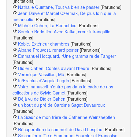
[Incitations]
Nathalie Quintane, Tout va bien se passer
[Parutions]
Jean Daive et Marcel Czermak, De plus loin que la
mélancolie
[Parutions]
Michèle Cohen, La Rédactrice
[Parutions]
Sereine Berlottier, Avec Kafka, cœur intranquille
[Parutions]
Koble, Extérieur chambres
[Parutions]
Albane Prouvost, renard poirier
[Parutions]
Emmanuel Hocquard, "Une grammaire de Tanger"
[Parutions]
Didier Cahen, Contes d’avant l’heure
[Parutions]
Véronique Vassiliou, Mû
[Parutions]
In/Fractus d'Angela Lugrin
[Parutions]
Votre manuscrit n'entre pas dans le cadre de nos
collections de Sylvie Camet
[Parutions]
Déjà vu de Didier Cahen
[Parutions]
un bout du pré de Caroline Sagot Duvauroux
[Parutions]
La Sœur de mon frère de Catherine Weinzaepflen
[Parutions]
Récupération du sommeil de David Lespiau
[Parutions]
Se confier à l'île d'Emmanuel Fournier et Françoise