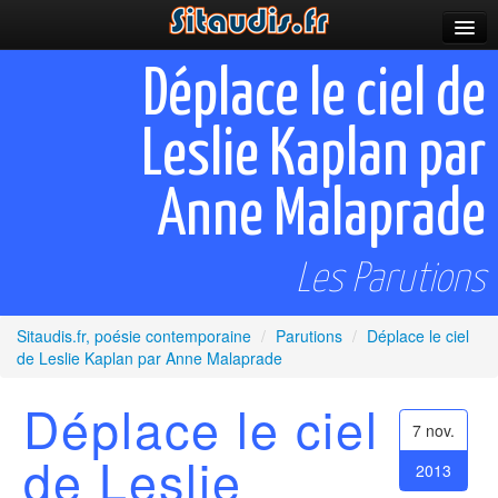
Parutions
Déplace le ciel de
Incitations
Leslie Kaplan par
Poèmes et fictions
Anne Malaprade
Apparitions
Auteurs & poètes
Les Parutions
Célébrations
Sitaudis.fr, poésie contemporaine
/
Parutions
/
Déplace le ciel
Prescriptions
de Leslie Kaplan par Anne Malaprade
Plus
Déplace le ciel
7 nov.
de Leslie
2013