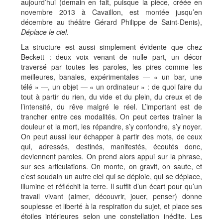
aujourd’hui (demain en fait, puisque la pièce, créée en
novembre 2013 à Cavaillon, est montée jusqu’en
décembre au théâtre Gérard Philippe de Saint-Denis),
Déplace le ciel
.
La structure est aussi simplement évidente que chez
Beckett : deux voix venant de nulle part, un décor
traversé par toutes les paroles, les pires comme les
meilleures, banales, expérimentales — « un bar, une
télé » —, un objet — « un ordinateur » : de quoi faire du
tout à partir du rien, du vide et du plein, du creux et de
l’intensité, du rêve malgré le réel. L’important est de
trancher entre ces modalités. On peut certes traîner la
douleur et la mort, les répandre, s’y confondre, s’y noyer.
On peut aussi leur échapper à partir des mots, de ceux
qui, adressés, destinés, manifestés, écoutés donc,
deviennent paroles. On prend alors appui sur la phrase,
sur ses articulations. On monte, on gravit, on saute, et
c’est soudain un autre ciel qui se déploie, qui se déplace,
illumine et réfléchit la terre. Il suffit d’un écart pour qu’un
travail vivant (aimer, découvrir, jouer, penser) donne
souplesse et liberté à la respiration du sujet, et place ses
étoiles intérieures selon une constellation inédite. Les