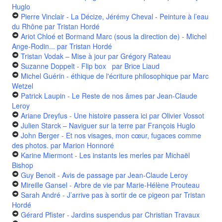
Huglo
Pierre Vinclair - La Décize, Jérémy Cheval - Peinture à l’eau
du Rhône
par Tristan Hordé
Ariot Chloé et Bormand Marc (sous la direction de) - Michel
Ange-Rodin...
par Tristan Hordé
Tristan Vodak – Mise à jour
par Grégory Rateau
Suzanne Doppelt - Flip box
par Brice Liaud
Michel Guérin - éthique de l'écriture philosophique
par Marc
Wetzel
Patrick Laupin - Le Reste de nos âmes
par Jean-Claude
Leroy
Ariane Dreyfus - Une histoire passera ici
par Olivier Vossot
Julien Starck – Naviguer sur la terre
par François Huglo
John Berger - Et nos visages, mon cœur, fugaces comme
des photos.
par Marion Honnoré
Karine Miermont - Les instants les merles
par Michaël
Bishop
Guy Benoit - Avis de passage
par Jean-Claude Leroy
Mireille Gansel - Arbre de vie
par Marie-Hélène Prouteau
Sarah André - J’arrive pas à sortir de ce pigeon
par Tristan
Hordé
Gérard Pfister - Jardins suspendus
par Christian Travaux