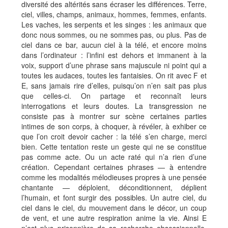
diversité des altérités sans écraser les différences. Terre,
ciel, villes, champs, animaux, hommes, femmes, enfants.
Les vaches, les serpents et les singes : les animaux que
donc nous sommes, ou ne sommes pas, ou plus. Pas de
ciel dans ce bar, aucun ciel à la télé, et encore moins
dans l’ordinateur : l’infini est dehors et immanent à la
voix, support d’une phrase sans majuscule ni point qui a
toutes les audaces, toutes les fantaisies. On rit avec F et
E, sans jamais rire d’elles, puisqu’on n’en sait pas plus
que celles-ci. On partage et reconnaît leurs
interrogations et leurs doutes. La transgression ne
consiste pas à montrer sur scène certaines parties
intimes de son corps, à choquer, à révéler, à exhiber ce
que l’on croit devoir cacher : la télé s’en charge, merci
bien. Cette tentation reste un geste qui ne se constitue
pas comme acte. Ou un acte raté qui n’a rien d’une
création. Cependant certaines phrases — à entendre
comme les modalités mélodieuses propres à une pensée
chantante — déploient, déconditionnent, déplient
l’humain, et font surgir des possibles. Un autre ciel, du
ciel dans le ciel, du mouvement dans le décor, un coup
de vent, et une autre respiration anime la vie. Ainsi E