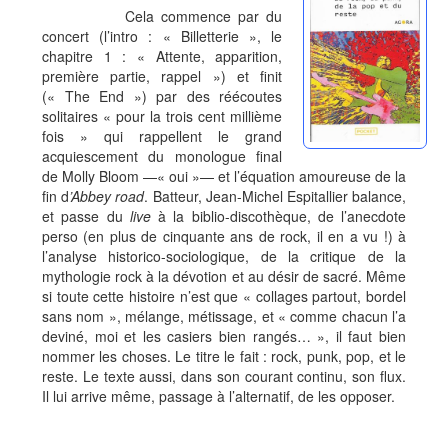
Cela commence par du
concert (l’intro : « Billetterie », le
chapitre 1 : « Attente, apparition,
première partie, rappel ») et finit
(« The End ») par des réécoutes
solitaires « pour la trois cent millième
fois » qui rappellent le grand
acquiescement du monologue final
de Molly Bloom —« oui »— et l’équation amoureuse de la
fin d
’Abbey road
. Batteur, Jean-Michel Espitallier balance,
et passe du
live
à la biblio-discothèque, de l’anecdote
perso (en plus de cinquante ans de rock, il en a vu !) à
l’analyse historico-sociologique, de la critique de la
mythologie rock à la dévotion et au désir de sacré. Même
si toute cette histoire n’est que « collages partout, bordel
sans nom », mélange, métissage, et « comme chacun l’a
deviné, moi et les casiers bien rangés… », il faut bien
nommer les choses. Le titre le fait : rock, punk, pop, et le
reste. Le texte aussi, dans son courant continu, son flux.
Il lui arrive même, passage à l’alternatif, de les opposer.