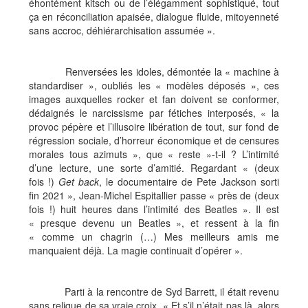
éhontément kitsch ou de l’élégamment sophistiqué, tout
ça en réconciliation apaisée, dialogue fluide, mitoyenneté
sans accroc, déhiérarchisation assumée ».
Renversées les idoles, démontée la « machine à
standardiser », oubliés les « modèles déposés », ces
images auxquelles rocker et fan doivent se conformer,
dédaignés le narcissisme par fétiches interposés, « la
provoc pépère et l’illusoire libération de tout, sur fond de
régression sociale, d’horreur économique et de censures
morales tous azimuts », que « reste »-t-il ? L’intimité
d’une lecture, une sorte d’amitié. Regardant « (deux
fois !)
Get back
, le documentaire de Pete Jackson sorti
fin 2021 », Jean-Michel Espitallier passe « près de (deux
fois !) huit heures dans l’intimité des Beatles ». Il est
« presque devenu un Beatles », et ressent à la fin
« comme un chagrin (…) Mes meilleurs amis me
manquaient déjà. La magie continuait d’opérer ».
Parti à la rencontre de Syd Barrett, il était revenu
sans relique de sa vraie croix. « Et s’il n’était pas là, alors