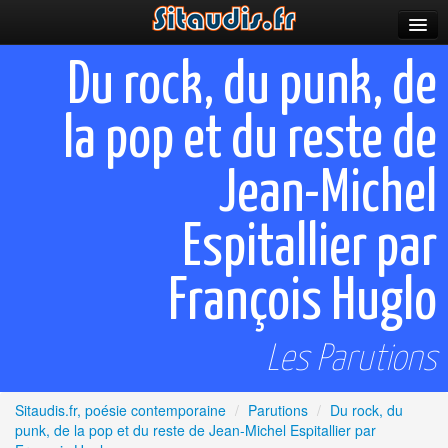
Parutions
Du rock, du punk, de
Incitations
la pop et du reste de
Poèmes et fictions
Jean-Michel
Apparitions
Auteurs & poètes
Espitallier par
Célébrations
François Huglo
Prescriptions
Les Parutions
Plus
Sitaudis.fr, poésie contemporaine
/
Parutions
/
Du rock, du
punk, de la pop et du reste de Jean-Michel Espitallier par