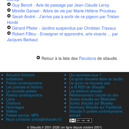
Guy Benoit - Avis de passage
par Jean-Claude Leroy
Mireille Gansel - Arbre de vie
par Marie-Hélène Prouteau
Sarah André - J’arrive pas à sortir de ce pigeon
par Tristan
Hordé
Gérard Pfister - Jardins suspendus
par Christian Travaux
Robert Filliou - Enseigner et apprendre, arts vivants ...
par
Jacques Barbaut
Retour à la liste des
Parutions
de sitaudis
Actualité littéraire
Qui sommes-nous ?
Incitations
Ce qu'on trouvera dans ce taudis
Poésie contemporaine
Ce qu'on ne trouvera pas
Les poèmes et fictions
Le fil RSS de Sitaudis
La nouvelle poésie
Les éditions sitaudis
Poètes contemporains
Référencement naturel du site
Liens
Suivez sitaudis sur Mastodon
Citations
Suivez sitaudis sur Bluesky
Hommages
Soutenez Sitaudis sur Facebook
Vidéos
Sitaudis.fr poésie contemporaine,
Poésie sonore, MP3
accueil
Nous contacter (infos@sitaudis.fr)
© Sitaudis.fr 2001-2026 (en ligne depuis octobre 2001)