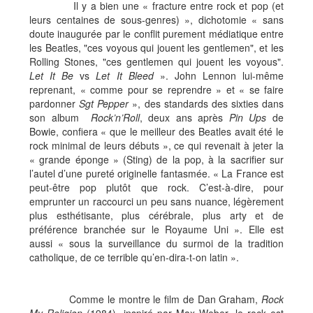
Il y a bien une « fracture entre rock et pop (et
leurs centaines de sous-genres) », dichotomie « sans
doute inaugurée par le conflit purement médiatique entre
les Beatles, "ces voyous qui jouent les gentlemen", et les
Rolling Stones, "ces gentlemen qui jouent les voyous".
Let It Be
vs
Let It Bleed
». John Lennon lui-même
reprenant, « comme pour se reprendre » et « se faire
pardonner
Sgt Pepper
», des standards des sixties dans
son album
Rock’n’Roll
, deux ans après
Pin Ups
de
Bowie, confiera « que le meilleur des Beatles avait été le
rock minimal de leurs débuts », ce qui revenait à jeter la
« grande éponge » (Sting) de la pop, à la sacrifier sur
l’autel d’une pureté originelle fantasmée. « La France est
peut-être pop plutôt que rock. C’est-à-dire, pour
emprunter un raccourci un peu sans nuance, légèrement
plus esthétisante, plus cérébrale, plus arty et de
préférence branchée sur le Royaume Uni ». Elle est
aussi « sous la surveillance du surmoi de la tradition
catholique, de ce terrible qu’en-dira-t-on latin ».
Comme le montre le film de Dan Graham,
Rock