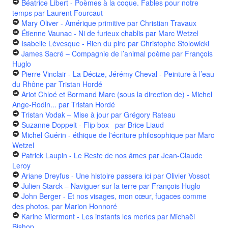
Béatrice Libert - Poèmes à la coque. Fables pour notre
temps
par Laurent Fourcaut
Mary Oliver - Amérique primitive
par Christian Travaux
Étienne Vaunac - Ni de furieux chablis
par Marc Wetzel
Isabelle Lévesque - Rien du pire
par Christophe Stolowicki
James Sacré – Compagnie de l’animal poème
par François
Huglo
Pierre Vinclair - La Décize, Jérémy Cheval - Peinture à l’eau
du Rhône
par Tristan Hordé
Ariot Chloé et Bormand Marc (sous la direction de) - Michel
Ange-Rodin...
par Tristan Hordé
Tristan Vodak – Mise à jour
par Grégory Rateau
Suzanne Doppelt - Flip box
par Brice Liaud
Michel Guérin - éthique de l'écriture philosophique
par Marc
Wetzel
Patrick Laupin - Le Reste de nos âmes
par Jean-Claude
Leroy
Ariane Dreyfus - Une histoire passera ici
par Olivier Vossot
Julien Starck – Naviguer sur la terre
par François Huglo
John Berger - Et nos visages, mon cœur, fugaces comme
des photos.
par Marion Honnoré
Karine Miermont - Les instants les merles
par Michaël
Bishop