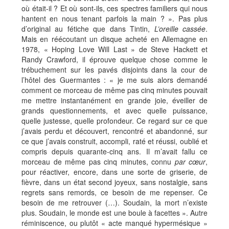
où était-il ? Et où sont-ils, ces spectres familiers qui nous
hantent en nous tenant parfois la main ? ». Pas plus
d’original au fétiche que dans Tintin,
L’oreille cassée
.
Mais en réécoutant un disque acheté en Allemagne en
1978, « Hoping Love Will Last » de Steve Hackett et
Randy Crawford, il éprouve quelque chose comme le
trébuchement sur les pavés disjoints dans la cour de
l’hôtel des Guermantes : « je me suis alors demandé
comment ce morceau de même pas cinq minutes pouvait
me mettre instantanément en grande joie, éveiller de
grands questionnements, et avec quelle puissance,
quelle justesse, quelle profondeur. Ce regard sur ce que
j’avais perdu et découvert, rencontré et abandonné, sur
ce que j’avais construit, accompli, raté et réussi, oublié et
compris depuis quarante-cinq ans. Il m’avait fallu ce
morceau de même pas cinq minutes, connu
par cœur
,
pour réactiver, encore, dans une sorte de griserie, de
fièvre, dans un état second joyeux, sans nostalgie, sans
regrets sans remords, ce besoin de me repenser. Ce
besoin de me retrouver (…). Soudain, la mort n’existe
plus. Soudain, le monde est une boule à facettes ». Autre
réminiscence, ou plutôt « acte manqué hypermésique »