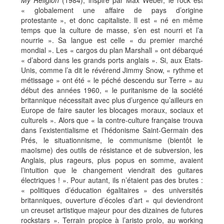
My Religion
(1984), inspiré par Max Weber, le rock est
« globalement une affaire de pays d’origine
protestante », et donc capitaliste. Il est « né en même
temps que la culture de masse, s’en est nourri et l’a
nourrie ». Sa langue est celle « du premier marché
mondial ». Les « cargos du plan Marshall » ont débarqué
« d’abord dans les grands ports anglais ». Si, aux Etats-
Unis, comme l’a dit le révérend Jimmy Snow, « rythme et
métissage » ont été « le péché descendu sur Terre » au
début des années 1960, « le puritanisme de la société
britannique nécessitait avec plus d’urgence qu’ailleurs en
Europe de faire sauter les blocages moraux, sociaux et
culturels ». Alors que « la contre-culture française trouva
dans l’existentialisme et l’hédonisme Saint-Germain des
Prés, le situationnisme, le communisme (bientôt le
maoïsme) des outils de résistance et de subversion, les
Anglais, plus rageurs, plus popus en somme, avaient
l’intuition que le changement viendrait des guitares
électriques ! ». Pour autant, ils n’étaient pas des brutes :
« politiques d’éducation égalitaires » des universités
britanniques, ouverture d’écoles d’art « qui deviendront
un creuset artistique majeur pour des dizaines de futures
rockstars ». Terrain propice à l’aristo prolo, au working