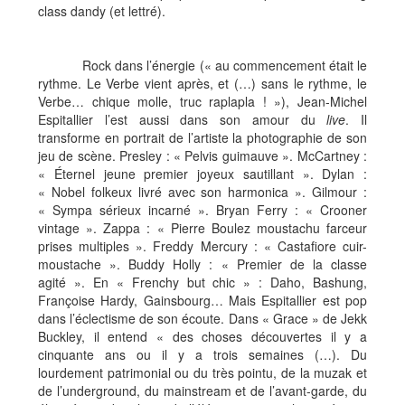
class dandy (et lettré).
Rock dans l’énergie (« au commencement était le
rythme. Le Verbe vient après, et (…) sans le rythme, le
Verbe… chique molle, truc raplapla ! »), Jean-Michel
Espitallier l’est aussi dans son amour du
live
. Il
transforme en portrait de l’artiste la photographie de son
jeu de scène. Presley : « Pelvis guimauve ». McCartney :
« Éternel jeune premier joyeux sautillant ». Dylan :
« Nobel folkeux livré avec son harmonica ». Gilmour :
« Sympa sérieux incarné ». Bryan Ferry : « Crooner
vintage ». Zappa : « Pierre Boulez moustachu farceur
prises multiples ». Freddy Mercury : « Castafiore cuir-
moustache ». Buddy Holly : « Premier de la classe
agité ». En « Frenchy but chic » : Daho, Bashung,
Françoise Hardy, Gainsbourg… Mais Espitallier est pop
dans l’éclectisme de son écoute. Dans « Grace » de Jekk
Buckley, il entend « des choses découvertes il y a
cinquante ans ou il y a trois semaines (…). Du
lourdement patrimonial ou du très pointu, de la muzak et
de l’underground, du mainstream et de l’avant-garde, du