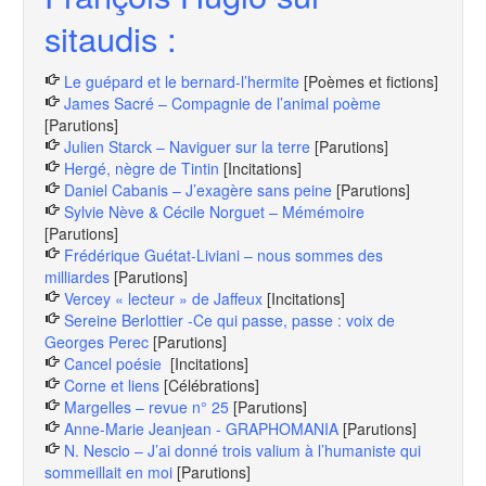
sitaudis :
Le guépard et le bernard-l’hermite
[Poèmes et fictions]
James Sacré – Compagnie de l’animal poème
[Parutions]
Julien Starck – Naviguer sur la terre
[Parutions]
Hergé, nègre de Tintin
[Incitations]
Daniel Cabanis – J’exagère sans peine
[Parutions]
Sylvie Nève & Cécile Norguet – Mémémoire
[Parutions]
Frédérique Guétat-Liviani – nous sommes des
milliardes
[Parutions]
Vercey « lecteur » de Jaffeux
[Incitations]
Sereine Berlottier -Ce qui passe, passe : voix de
Georges Perec
[Parutions]
Cancel poésie
[Incitations]
Corne et liens
[Célébrations]
Margelles – revue n° 25
[Parutions]
Anne-Marie Jeanjean - GRAPHOMANIA
[Parutions]
N. Nescio – J’ai donné trois valium à l’humaniste qui
sommeillait en moi
[Parutions]