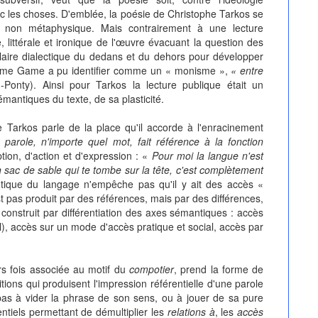
ec les choses. D'emblée, la poésie de Christophe Tarkos se
t non métaphysique. Mais contrairement à une lecture
, littérale et ironique de l'œuvre évacuant la question des
culaire dialectique du dedans et du dehors pour développer
érôme Game a pu identifier comme un « monisme »,
« entre
Ponty). Ainsi pour Tarkos la lecture publique était un
émantiques du texte, de sa plasticité.
e Tarkos parle de la place qu'il accorde à l'enracinement
 parole, n'importe quel mot, fait référence à la fonction
ption, d'action et d'expression : «
Pour moi la langue n'est
 sac de sable qui te tombe sur la tête, c'est complètement
tique du langage n'empêche pas qu'il y ait des accès «
t pas produit par des références, mais par des différences,
onstruit par différentiation des axes sémantiques : accès
), accès sur un mode d'accès pratique et social, accès par
rs fois associée au motif du
compotier
, prend la forme de
tions qui produisent l'impression référentielle d'une parole
 pas à vider la phrase de son sens, ou à jouer de sa pure
entiels permettant de démultiplier les
relations à
, les
accès