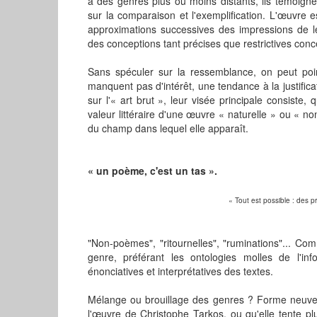
à des genres plus ou moins distants, ils témoignen
sur la comparaison et l'exemplification. L'œuvre e
approximations successives des impressions de lec
des conceptions tant précises que restrictives con
Sans spéculer sur la ressemblance, on peut poi
manquent pas d'intérêt, une tendance à la justific
sur l'« art brut », leur visée principale consiste, 
valeur littéraire d'une œuvre « naturelle » ou « non 
du champ dans lequel elle apparaît.
« un poème, c'est un tas ».
« Tout est possible : des 
"Non-poèmes", "ritournelles", "ruminations"... C
genre, préférant les ontologies molles de l'in
énonciatives et interprétatives des textes.
Mélange ou brouillage des genres ? Forme neuve e
l'œuvre de Christophe Tarkos, ou qu'elle tente plut