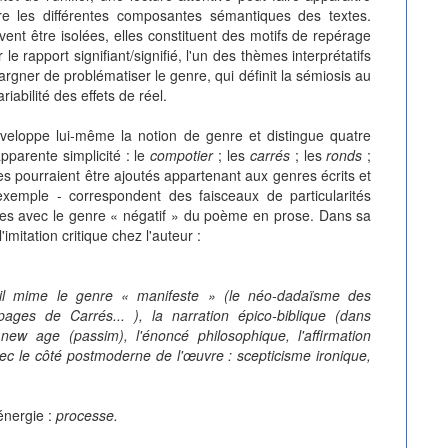
re les différentes composantes sémantiques des textes.
ent être isolées, elles constituent des motifs de repérage
e rapport signifiant/signifié, l'un des thèmes interprétatifs
rgner de problématiser le genre, qui définit la sémiosis au
iabilité des effets de réel.
développe lui-même la notion de genre et distingue quatre
parente simplicité : le
compotier
; les
carrés
; les
ronds
;
es pourraient être ajoutés appartenant aux genres écrits et
emple - correspondent des faisceaux de particularités
ables avec le genre « négatif » du poème en prose. Dans sa
imitation critique chez l'auteur :
 il mime le genre « manifeste » (le néo-dadaïsme des
ages de Carrés... ), la narration épico-biblique (dans
new age (passim), l'énoncé philosophique, l'affirmation
avec le côté postmoderne de l'œuvre : scepticisme ironique,
'énergie :
processe.