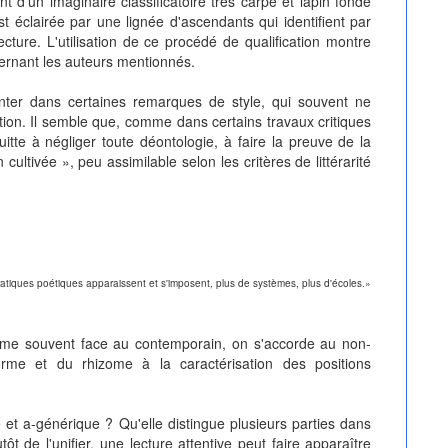
t d'un imaginaire classificatoire très carpe et lapin fondé
st éclairée par une lignée d'ascendants qui identifient par
ture. L'utilisation de ce procédé de qualification montre
cernant les auteurs mentionnés.
nter dans certaines remarques de style, qui souvent ne
ation. Il semble que, comme dans certains travaux critiques
quitte à négliger toute déontologie, à faire la preuve de la
cultivée », peu assimilable selon les critères de littérarité
pratiques poétiques apparaissent et s'imposent, plus de systèmes, plus d'écoles.»
omme souvent face au contemporain, on s'accorde au non-
forme et du rhizome à la caractérisation des positions
t a-générique ? Qu'elle distingue plusieurs parties dans
ôt de l'unifier, une lecture attentive peut faire apparaître