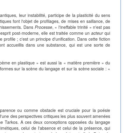
tiques, leur instabilité, participe de la plasticité du sens
ques font l'objet de profilages, de mises en saillance, de
nrichissements. Dans
Processe
, « l'ineffable trinité » n'est pas
esprit post-moderne, elle est traitée comme un
acteur
qui
profile ; c'est un principe d'unification. Dans cette fiction
 sont accueillis dans une substance, qui est une sorte de
poème en plastique » est aussi la « matière première » du
 formes sur la scène du langage et sur la scène sociale : «
parence ou comme obstacle est cruciale pour la poésie
 l'une des perspectives critiques les plus souvent amenées
he Tarkos. A ces deux conceptions opposées du langage
étiques, celui de l'absence et celui de la présence, qui