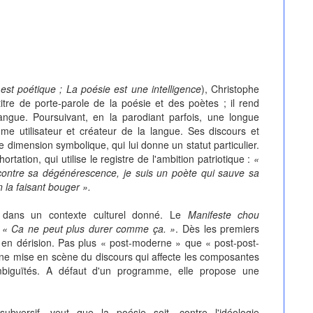
st poétique ; La poésie est une intelligence
), Christophe
itre de porte-parole de la poésie et des poètes ; il rend
angue. Poursuivant, en la parodiant parfois, une longue
mme utilisateur et créateur de la langue. Ses discours et
 dimension symbolique, qui lui donne un statut particulier.
rtation, qui utilise le registre de l'ambition patriotique :
«
contre sa dégénérescence, je suis un poète qui sauve sa
en la faisant bouger ».
 dans un contexte culturel donné. Le
Manifeste chou
:
« Ca ne peut plus durer comme ça. »
. Dès les premiers
e en dérision. Pas plus « post-moderne » que « post-post-
e mise en scène du discours qui affecte les composantes
mbiguïtés. A défaut d'un programme, elle propose une
bversif, veut que la poésie soit, contre l'idéologie