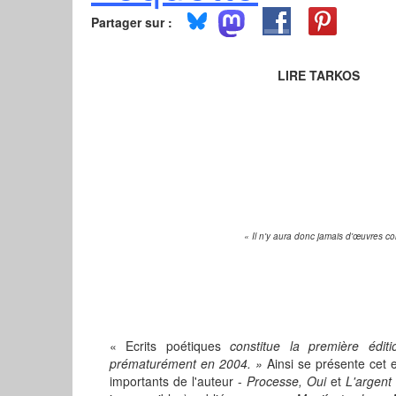
Partager sur :
LIRE TARKOS
« Il n'y aura donc jamais d'œuvres c
« Ecrits poétiques
constitue la première édit
prématurément en 2004. »
Ainsi se présente cet e
importants de l'auteur -
Processe, Oui
et
L'argen