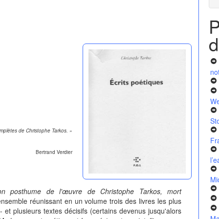
P
d
no
We
St
omplètes de Christophe Tarkos. »
Fr
Bertrand Verdier
l’
Mi
ion posthume de l'œuvre de Christophe Tarkos, mort
nsemble réunissant en un volume trois des livres les plus
t
- et plusieurs textes décisifs (certains devenus jusqu'alors
Ma