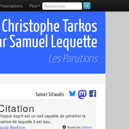
Prescriptions
Plus
 Christophe Tarkos
ar Samuel Lequette
Les Parutions
Suivez Sitaudis :
Citation
haque esprit est un oeil capable de pénétrer la
atrice de laquelle il est issu.
acob Boehme
Toutes les
citations