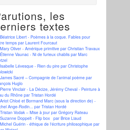
arutions, les
erniers textes
Béatrice Libert - Poèmes à la coque. Fables pour
tre temps
par Laurent Fourcaut
Mary Oliver - Amérique primitive
par Christian Travaux
Étienne Vaunac - Ni de furieux chablis
par Marc
tzel
Isabelle Lévesque - Rien du pire
par Christophe
olowicki
James Sacré – Compagnie de l’animal poème
par
ançois Huglo
Pierre Vinclair - La Décize, Jérémy Cheval - Peinture à
eau du Rhône
par Tristan Hordé
Ariot Chloé et Bormand Marc (sous la direction de) -
chel Ange-Rodin...
par Tristan Hordé
Tristan Vodak – Mise à jour
par Grégory Rateau
Suzanne Doppelt - Flip box
par Brice Liaud
Michel Guérin - éthique de l'écriture philosophique
par
rc Wetzel