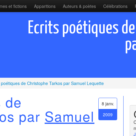
es et fictions
Apparitions
Auteurs & poètes
Célébrations
Ecrits poétiques de
p
s poétiques de Christophe Tarkos par Samuel Lequette
s de
8 janv.
kos par
Samuel
2009
C
m
J