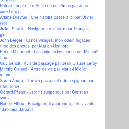
Patrick Laupin - Le Reste de nos âmes
par Jean-
aude Leroy
Ariane Dreyfus - Une histoire passera ici
par Olivier
ssot
Julien Starck – Naviguer sur la terre
par François
glo
John Berger - Et nos visages, mon cœur, fugaces
mme des photos.
par Marion Honnoré
Karine Miermont - Les instants les merles
par Michaël
shop
Guy Benoit - Avis de passage
par Jean-Claude Leroy
Mireille Gansel - Arbre de vie
par Marie-Hélène
outeau
Sarah André - J’arrive pas à sortir de ce pigeon
par
istan Hordé
Gérard Pfister - Jardins suspendus
par Christian
avaux
Robert Filliou - Enseigner et apprendre, arts vivants ...
r Jacques Barbaut