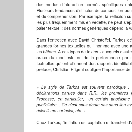
des modes d'interaction normés spécifiques ent
Plusieurs tendances distinctes de composition peuv
et de compréhension. Par exemple, la réflexion sur l
les plus fréquemment mis en vedette, ne peut s'épa
palier textuel : des normes génériques dépend la var
Dans l'entretien avec David Christoffel, Tarkos 
grandes formes textuelles qu'il nomme avec une ap
les
bâtons
. A ces types de textes - auxquels d'autr
oraux du manifeste ou de la performance par ex
textuelles qui entretiennent des rapports identifi
préface, Christian Prigent souligne l'importance de l'
« Le style de Tarkos est souvent parodique :
déclarations parues dans R.R., les premières p
Processe, en particulier), un certain angélisme 
publicitaire... Ce n'est sans doute pas sans lien 
éclectisme surfacial, etc. »
Chez Tarkos, l'imitation est captation et transfert d