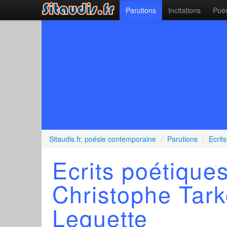
Parutions
Incitations
Poèm
Sitaudis.fr, poésie contemporaine
/
Parutions
/
Ecrit
Ecrits poétique
Christophe Tar
Lequette