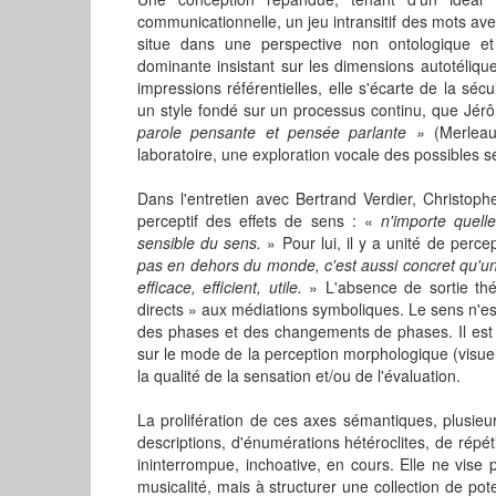
communicationnelle, un jeu intransitif des mots av
situe dans une perspective non ontologique e
dominante insistant sur les dimensions autotélique
impressions référentielles, elle s'écarte de la sé
un style fondé sur un processus continu, que J
parole pensante et pensée parlante »
(Merleau-
laboratoire, une exploration vocale des possibles s
Dans l'entretien avec Bertrand Verdier, Christoph
perceptif des effets de sens : «
n'importe quelle
sensible du sens.
» Pour lui, il y a unité de perce
pas en dehors du monde, c'est aussi concret qu'un
efficace, efficient, utile.
» L'absence de sortie thé
directs » aux médiations symboliques. Le sens n'es
des phases et des changements de phases. Il est c
sur le mode de la perception morphologique (visuel
la qualité de la sensation et/ou de l'évaluation.
La prolifération de ces axes sémantiques, plusieu
descriptions, d'énumérations hétéroclites, de répéti
ininterrompue, inchoative, en cours. Elle ne vise
musicalité, mais à structurer une collection de pot