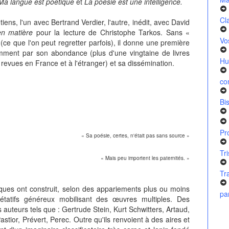
Ma langue est poétique
et
La poésie est une intelligence.
Cl
iens, l'un avec Bertrand Verdier, l'autre, inédit, avec David
en matière
pour la lecture de Christophe Tarkos. Sans «
Vo
 (ce que l'on peut regretter parfois), il donne une première
mment par son abondance (plus d'une vingtaine de livres
Hu
revues en France et à l'étranger) et sa dissémination.
co
Bi
Pr
« Sa poésie, certes, n'était pas sans source »
Tr
« Mais peu importent les paternités. »
Tr
tiques ont construit, selon des appariements plus ou moins
pa
rétatifs généreux mobilisant des œuvres multiples. Des
auteurs tels que : Gertrude Stein, Kurt Schwitters, Artaud,
tior, Prévert, Perec. Outre qu'ils renvoient à des aires et