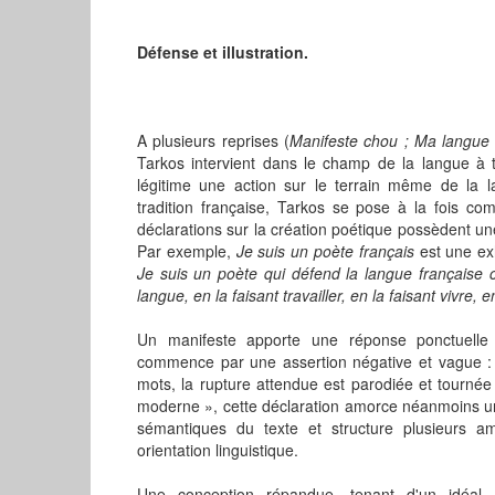
Défense et illustration.
A plusieurs reprises (
Manifeste chou ; Ma langue e
Tarkos intervient dans le champ de la langue à t
légitime une action sur le terrain même de la l
tradition française, Tarkos se pose à la fois co
déclarations sur la création poétique possèdent une
Par exemple,
Je suis un poète français
est une exho
Je suis un poète qui défend la langue française 
langue, en la faisant travailler, en la faisant vivre, 
Un manifeste apporte une réponse ponctuelle
commence par une assertion négative et vague 
mots, la rupture attendue est parodiée et tourné
moderne », cette déclaration amorce néanmoins un
sémantiques du texte et structure plusieurs a
orientation linguistique.
Une conception répandue, tenant d'un idéal su