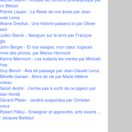
rc Wetzel
Patrick Laupin - Le Reste de nos âmes
par Jean-
aude Leroy
Ariane Dreyfus - Une histoire passera ici
par Olivier
ssot
Julien Starck – Naviguer sur la terre
par François
glo
John Berger - Et nos visages, mon cœur, fugaces
mme des photos.
par Marion Honnoré
Karine Miermont - Les instants les merles
par Michaël
shop
Guy Benoit - Avis de passage
par Jean-Claude Leroy
Mireille Gansel - Arbre de vie
par Marie-Hélène
outeau
Sarah André - J’arrive pas à sortir de ce pigeon
par
istan Hordé
Gérard Pfister - Jardins suspendus
par Christian
avaux
Robert Filliou - Enseigner et apprendre, arts vivants ...
r Jacques Barbaut