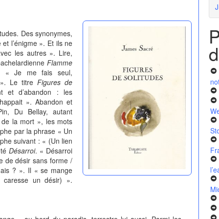
J
P
litudes. Des synonymes,
t l’énigme ». Et ils ne
d
vec les autres ». Lire,
 bachelardienne
Flamme
 : « Je me fais seul,
no
 ». Le titre
Figures de
t et d’abandon : les
chappait ». Abandon et
We
n, Du Bellay, autant
 de la mort », les mots
St
phe par la phrase « Un
phe suivant : « (Un lien
Fr
été
Désarroi
. « Désarroi
e de désir sans forme /
l’
ais ? ». Il « se mange
 caresse un désir) ».
Mi
 au bord du paradis, terrestre lui aussi. Parmi les