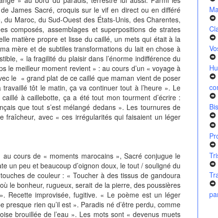
Ma
 James Sacré, croquis sur le vif en direct ou en différé
ie, du Maroc, du Sud-Ouest des États-Unis, des Charentes,
Cl
mes composés, assemblages et superpositions de strates
elle matière propre et lisse du caillé, un mets qui était à la
Vo
 ma mère et de subtiles transformations du lait en chose à
ble, « la fragilité du plaisir dans l’énorme indifférence du
Hu
ps le meilleur moment revient » : au cours d’un « voyage à
, avec le « grand plat de ce caillé que maman vient de poser
co
travaillé tôt le matin, ça va continuer tout à l’heure ». Le
llé à caillebotte, ça a été tout mon tourment d’écrire :
Bi
rançais que tout s’est mélangé dedans ». Les tournures de
raîcheur, avec « ces irrégularités qui faisaient un léger
Pr
Tr
cours de « moments marocains », Sacré conjugue le
te un peu et beaucoup d’oignon doux, le tout / souligné du
Tr
des touches de couleur : « Toucher à des tissus de gandoura
ù le bonheur, rugueux, serait de la pierre, des poussières
pa
 ». Recette improvisée, fugitive. « Le poème est un léger
 Ce presque rien qu’il est ». Paradis né d’être perdu, comme
rdoise brouillée de l’eau ». Les mots sont « devenus muets