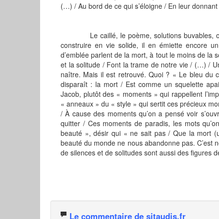
(…) / Au bord de ce qui s’éloigne / En leur donnant
Le caillé, le poème, solutions buvables, où ba
construire en vie solide, il en émiette encore u
d’emblée parlent de la mort, à tout le moins de la so
et la solitude / Font la trame de notre vie / (…) / 
naître. Mais il est retrouvé. Quoi ? « Le bleu du
disparaît : la mort / Est comme un squelette ap
Jacob, plutôt des « moments » qui rappellent l’im
« anneaux » du « style » qui sertit ces précieux mo
/ À cause des moments qu’on a pensé voir s’ouvri
quitter / Ces moments de paradis, les mots qu’on
beauté », désir qui « ne sait pas / Que la mort (u
beauté du monde ne nous abandonne pas. C’est nous
de silences et de solitudes sont aussi des figures d
Le commentaire de sitaudis.fr