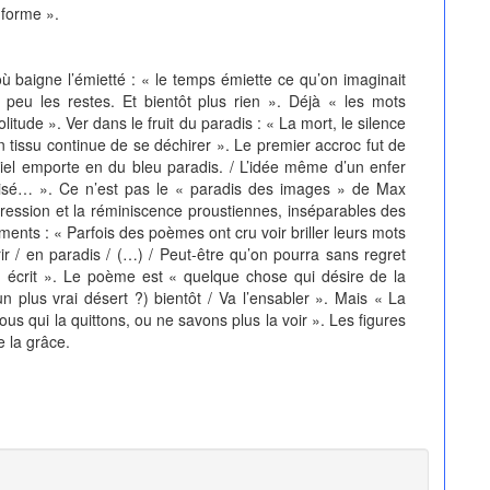
 forme ».
igne l’émietté : « le temps émiette ce qu’on imaginait
n peu les restes. Et bientôt plus rien ». Déjà « les mots
litude ». Ver dans le fruit du paradis : « La mort, le silence
Un tissu continue de se déchirer ». Le premier accroc fut de
 ciel emporte en du bleu paradis. / L’idée même d’un enfer
aisé… ». Ce n’est pas le « paradis des images » de Max
pression et la réminiscence proustiennes, inséparables des
ments : « Parfois des poèmes ont cru voir briller leurs mots
r / en paradis / (…) / Peut-être qu’on pourra sans regret
 écrit ». Le poème est « quelque chose qui désire de la
n plus vrai désert ?) bientôt / Va l’ensabler ». Mais « La
 qui la quittons, ou ne savons plus la voir ». Les figures
e la grâce.