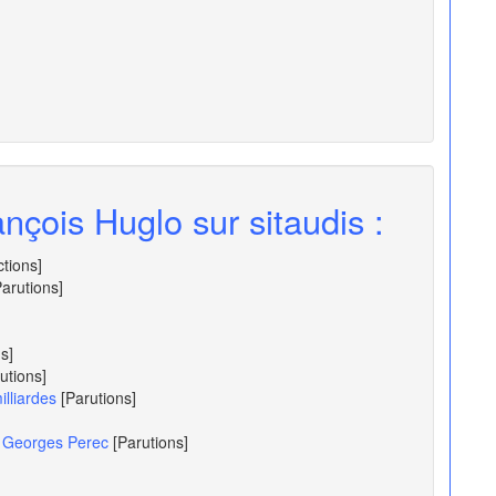
nçois Huglo sur sitaudis :
ctions]
Parutions]
s]
utions]
lliardes
[Parutions]
de Georges Perec
[Parutions]