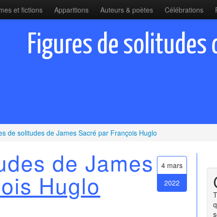
es et fictions
Apparitions
Auteurs & poètes
Célébrations
Figures de solitudes
es de solitudes de James Sacré par François Huglo
tudes de James
4 mars
ois Huglo
2022
T
q
s