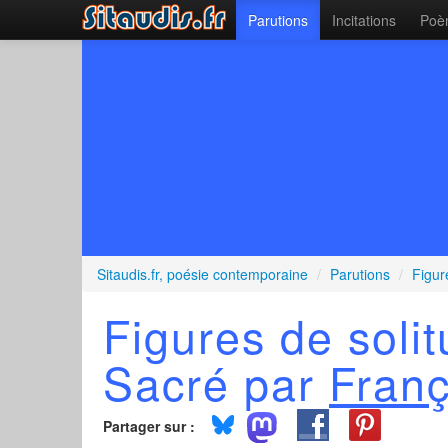
Parutions
Incitations
Poèm
Sitaudis.fr, poésie contemporaine
/
Parutions
/
Figur
Figures de soli
Sacré par
Franç
Partager sur :