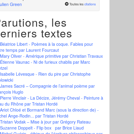
ulien Green
Toutes les
citations
arutions, les
erniers textes
Béatrice Libert - Poèmes à la coque. Fables pour
tre temps
par Laurent Fourcaut
Mary Oliver - Amérique primitive
par Christian Travaux
Étienne Vaunac - Ni de furieux chablis
par Marc
tzel
Isabelle Lévesque - Rien du pire
par Christophe
olowicki
James Sacré – Compagnie de l’animal poème
par
ançois Huglo
Pierre Vinclair - La Décize, Jérémy Cheval - Peinture à
eau du Rhône
par Tristan Hordé
Ariot Chloé et Bormand Marc (sous la direction de) -
chel Ange-Rodin...
par Tristan Hordé
Tristan Vodak – Mise à jour
par Grégory Rateau
Suzanne Doppelt - Flip box
par Brice Liaud
Michel Guérin - éthique de l'écriture philosophique
par