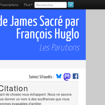
Prescriptions
Plus
 de James Sacré par
François Huglo
Les Parutions
Suivez Sitaudis :
Citation
ant de choses nous échappent. Nous ne savons
ue donner un nom à des souffrances que nous
ommes incapables d'arrêter.