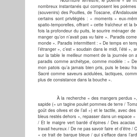
nombreux instantanés qui composent les poèmes de
(souvenirs) des Pouilles, de Toscane, d’Andalous
certains sont privilégiés : « moments » eux-mê
spatio-temporelles, offrant « cette fraîcheur et la b
fois la profondeur du puits, le sourire ménager de
manger qu’on n’avait pas vu faire ». Paradis comesti
monde ». Paradis intermittent : « De temps en tem
l’étranger », c’est « soudain dans le midi, l’été »
sur la table le meilleur moment de la journée on a 
paradis comme archétype, comme modèle : « De cai
mon patois qu’a jamais bien pris, puis le beau f
Sacré comme saveurs acidulées, lactiques, comme f
plus de consistance dans la bouche ».
À la recherche « des mangers perdus », au 
sapide (« un tagine poulet pommes de terre / Toma
goût des olives et de l’ail ») et le tactile, avec 
bleus restés dehors », repasser dans un espace « o
/ Et le maigre vert bardé d’épines / Des acacias
travail heureux / De ne pas savoir faire et d’être /
« ce trait de barque bleue / qui s’efface dans l’a