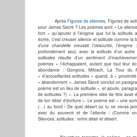
Après
Figures de silences
, Figures de so
pour James Sacré ? Les poèmes sont « Le silence e
font « qu’ajouter à l’énigme que fut la solitude a
écrire, c’est creuser silence et solitude comme la
d’une chandelle
creusait l’obscurité, l’énigme
profondément seul, avec la solitude d’un autre
solitudes
résulte d’un sentiment d’inachèvemen
poèmes « t’échappaient, autant que tout leur é
abondance : Gongora, Milosch, La Tour du Pi
« d’accueillantes solitudes » quand, à « proximité
« abandonnent ». James Sacré conclut un paragra
poème est un lieu de solitude », et ajoute, paragra
de solitudes ?) ». La première idée de titre avait 
de ton désir d’écriture ». Le poème est « une sort
(…) au bord / De quel désert où tu ne vivras jam
avec du souvenir et de l’attente / (Comme on
Silences, solitudes : entre désir et désert.
Nourriture terrestre, le poème « se mange »