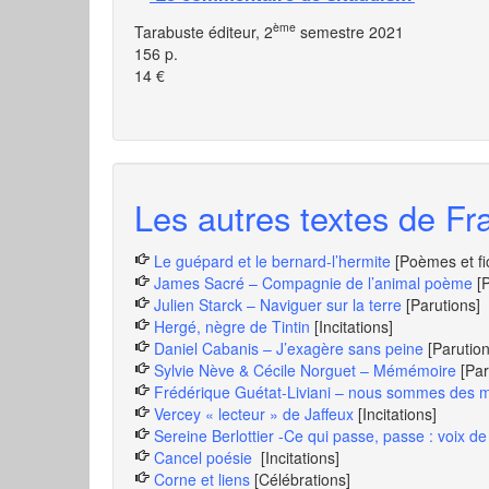
ème
Tarabuste éditeur, 2
semestre 2021
156 p.
14 €
Les autres textes de Fra
Le guépard et le bernard-l’hermite
[Poèmes et fi
James Sacré – Compagnie de l’animal poème
[
Julien Starck – Naviguer sur la terre
[Parutions]
Hergé, nègre de Tintin
[Incitations]
Daniel Cabanis – J’exagère sans peine
[Parution
Sylvie Nève & Cécile Norguet – Mémémoire
[Par
Frédérique Guétat-Liviani – nous sommes des mi
Vercey « lecteur » de Jaffeux
[Incitations]
Sereine Berlottier -Ce qui passe, passe : voix 
Cancel poésie
[Incitations]
Corne et liens
[Célébrations]