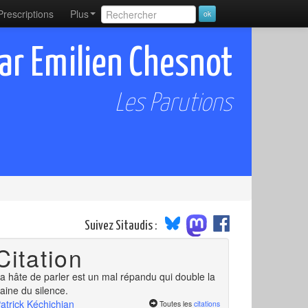
Prescriptions
Plus
 par Emilien Chesnot
Les Parutions
Suivez Sitaudis :
Citation
a hâte de parler est un mal répandu qui double la
aine du silence.
atrick Kéchichian
Toutes les
citations