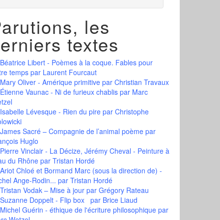
arutions, les
erniers textes
Béatrice Libert - Poèmes à la coque. Fables pour
tre temps
par Laurent Fourcaut
Mary Oliver - Amérique primitive
par Christian Travaux
Étienne Vaunac - Ni de furieux chablis
par Marc
tzel
Isabelle Lévesque - Rien du pire
par Christophe
olowicki
James Sacré – Compagnie de l’animal poème
par
ançois Huglo
Pierre Vinclair - La Décize, Jérémy Cheval - Peinture à
eau du Rhône
par Tristan Hordé
Ariot Chloé et Bormand Marc (sous la direction de) -
chel Ange-Rodin...
par Tristan Hordé
Tristan Vodak – Mise à jour
par Grégory Rateau
Suzanne Doppelt - Flip box
par Brice Liaud
Michel Guérin - éthique de l'écriture philosophique
par
rc Wetzel