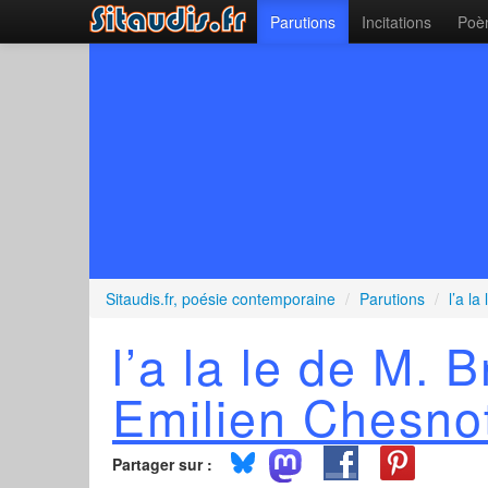
Parutions
Incitations
Poèm
Sitaudis.fr, poésie contemporaine
/
Parutions
/
l’a l
l’a la le de M. B
Emilien Chesno
Partager sur :