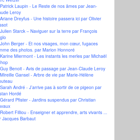
Patrick Laupin - Le Reste de nos âmes
par Jean-
aude Leroy
Ariane Dreyfus - Une histoire passera ici
par Olivier
ssot
Julien Starck – Naviguer sur la terre
par François
glo
John Berger - Et nos visages, mon cœur, fugaces
mme des photos.
par Marion Honnoré
Karine Miermont - Les instants les merles
par Michaël
shop
Guy Benoit - Avis de passage
par Jean-Claude Leroy
Mireille Gansel - Arbre de vie
par Marie-Hélène
outeau
Sarah André - J’arrive pas à sortir de ce pigeon
par
istan Hordé
Gérard Pfister - Jardins suspendus
par Christian
avaux
Robert Filliou - Enseigner et apprendre, arts vivants ...
r Jacques Barbaut