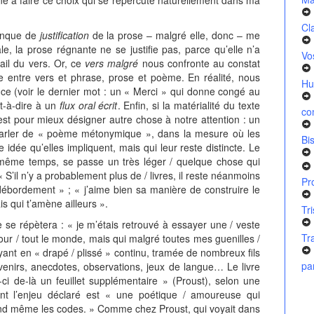
Cl
manque de
justification
de la prose – malgré elle, donc – me
 la prose régnante ne se justifie pas, parce qu’elle n’a
Vo
avail du vers. Or, ce
vers malgré
nous confronte au constat
 entre vers et phrase, prose et poème. En réalité, nous
Hu
ce (voir le dernier mot : un « Merci » qui donne congé au
st-à-dire à un
flux oral écrit
. Enfin, si la matérialité du texte
co
c’est pour mieux désigner autre chose à notre attention : un
 parler de « poème métonymique », dans la mesure où les
Bi
ne idée qu’elles impliquent, mais qui leur reste distincte. Le
n même temps, se passe un très léger / quelque chose qui
« S’il n’y a probablement plus de / livres, il reste néanmoins
Pr
 débordement » ; « j’aime bien sa manière de construire le
s qui t’amène ailleurs ».
Tr
e se répètera : « je m’étais retrouvé à essayer une / veste
Tr
ur / tout le monde, mais qui malgré toutes mes guenilles /
oyant en « drapé / plissé » continu, tramée de nombreux fils
pa
uvenirs, anecdotes, observations, jeux de langue… Le livre
i de-là un feuillet supplémentaire » (Proust), selon une
dont l’enjeu déclaré est « une poétique / amoureuse qui
uand même les codes. » Comme chez Proust, qui voyait dans