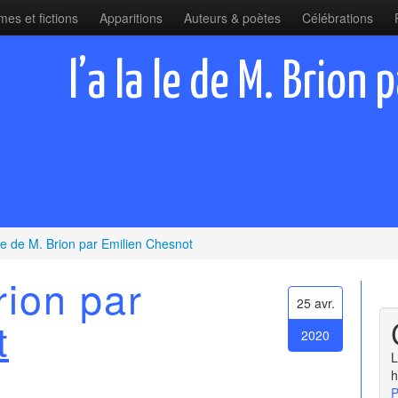
es et fictions
Apparitions
Auteurs & poètes
Célébrations
l’a la le de M. Brion
a le de M. Brion par Emilien Chesnot
rion par
25 avr.
t
2020
L
h
P