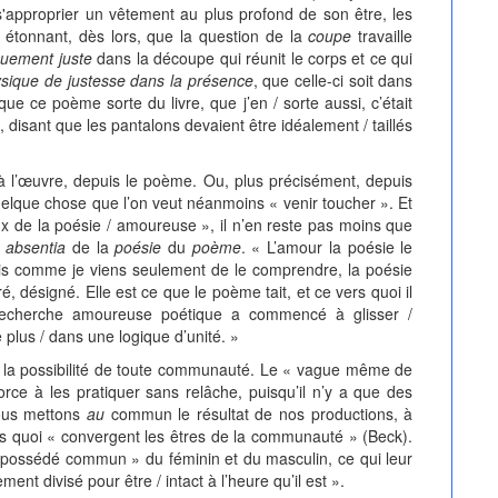
'approprier un vêtement au plus profond de son être, les
as étonnant, dès lors, que la question de la
coupe
travaille
quement juste
dans la découpe qui réunit le corps et ce qui
ysique de justesse
dans la présence
, que celle-ci soit dans
ue ce poème sorte du livre, que j’en / sorte aussi, c’était
n, disant que les pantalons devaient être idéalement / taillés
i à l’œuvre, depuis le poème. Ou, plus précisément, depuis
 quelque chose que l’on veut néanmoins « venir toucher ». Et
eux de la poésie / amoureuse », il n’en reste pas moins que
n absentia
de la
poésie
du
poème
. « L’amour la poésie le
mais comme je viens seulement de le comprendre, la poésie
ré, désigné. Elle est ce que le poème tait, et ce vers quoi il
 recherche amoureuse poétique a commencé à glisser /
plus / dans une logique d’unité. »
it la possibilité de toute communauté. Le « vague même de
orce à les pratiquer sans relâche, puisqu’il n’y a que des
ous mettons
au
commun le résultat de nos productions, à
rs quoi « convergent les êtres de la communauté » (Beck).
e « possédé commun » du féminin et du masculin, ce qui leur
ment divisé pour être / intact à l’heure qu’il est ».