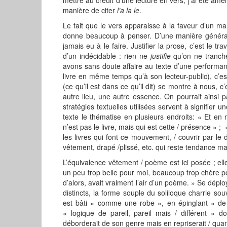
manière de citer
l’a la le
.
Le fait que le vers apparaisse à la faveur d’un 
donne beaucoup à penser. D’une manière générale,
jamais eu à le faire. Justifier la prose, c’est le tr
d’un indécidable : rien ne
justifie
qu’on ne tranche
avons sans doute affaire au texte d’une performan
livre en même temps qu’à son lecteur-public), c’e
(ce qu’il est dans ce qu’il dit) se montre à nous, 
autre lieu, une autre essence. On pourrait ainsi
stratégies textuelles utilisées servent à signifier u
texte le thématise en plusieurs endroits: « Et e
n’est pas le livre, mais qui est cette / présence » ; 
les livres qui font ce mouvement, / couvrir par le
vêtement, drapé /plissé, etc. qui reste tendance mai
L’équivalence vêtement / poème est ici posée ; ell
un peu trop belle pour moi, beaucoup trop chère po
d’alors, avait vraiment l’air d’un poème. » Se dépl
distincts, la forme souple du soliloque charrie so
est bâti « comme une robe », en épinglant « de-c
« logique de pareil, pareil mais / différent » 
déborderait de son genre mais en repriserait / q