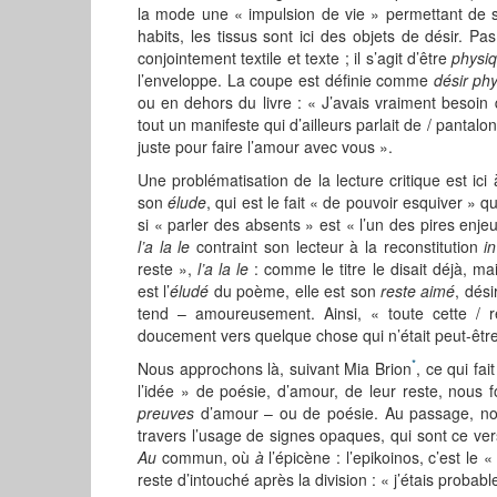
la mode une « impulsion de vie » permettant de s
habits, les tissus sont ici des objets de désir. P
conjointement textile et texte ; il s’agit d’être
physi
l’enveloppe. La coupe est définie comme
désir ph
ou en dehors du livre : « J’avais vraiment besoin q
tout un manifeste qui d’ailleurs parlait de / pantalo
juste pour faire l’amour avec vous ».
Une problématisation de la lecture critique est ic
son
élude
, qui est le fait « de pouvoir esquiver »
si « parler des absents » est « l’un des pires enj
l’a la le
contraint son lecteur à la reconstitution
i
reste »,
l’a la le
: comme le titre le disait déjà, 
est l’
éludé
du poème, elle est son
reste aimé
, dési
tend – amoureusement. Ainsi, « toute cette /
doucement vers quelque chose qui n’était peut-être 
*
Nous approchons là, suivant Mia Brion
, ce qui fa
l’idée » de poésie, d’amour, de leur reste, nous f
preuves
d’amour – ou de poésie. Au passage, n
travers l’usage de signes opaques, qui sont ce ve
Au
commun, où
à
l’épicène : l’epikoinos, c’est l
reste d’intouché après la division : « j’étais probable