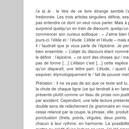
l’a la le
: le titre de ce livre étrange semble 
fredonnée. Les trois articles singuliers définis, es
pas entendre ce dont on veut nous parler. Mais à p
surprend quelqu’un en train de discourir, quelqu’un
commencer son curieux soliloque : « J’aime bien 
jours-ci, l’élide et / l’élude. L’élide et l’élude – mai
il / faudrait que je vous parle de l’épicène. Je pen
bien ensemble. » L’objet du discours étant nommé, 
le définir : l’épicène, « ce sont des choses qui / m
pas de forme […] L’élision c’est […] cette espèce 
qu’on disparaît, une lettre part. L’élude, / quant 
esquiver, étymologiquement le / fait de pouvoir met
Précision : il ne va pas de soi que ce texte soit lu
la chute de chaque ligne (ce qui tendrait à en faire
présente plutôt comme un tissu de prose
non-justi
par accident. Cependant, une telle lecture présent
double sens de relâchement (la grammaire en m
cesse relancé par la coupe, la phrase, elle, produ
ponctuation (tirets, points, virgules, deux points
chacun à leur rythme, en harmonie. La possibilité
mettre au crédit d’une lecture en vers, j’ai été am