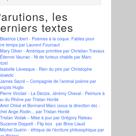
arutions, les
erniers textes
Béatrice Libert - Poèmes à la coque. Fables pour
tre temps
par Laurent Fourcaut
Mary Oliver - Amérique primitive
par Christian Travaux
Étienne Vaunac - Ni de furieux chablis
par Marc
tzel
Isabelle Lévesque - Rien du pire
par Christophe
olowicki
James Sacré – Compagnie de l’animal poème
par
ançois Huglo
Pierre Vinclair - La Décize, Jérémy Cheval - Peinture à
eau du Rhône
par Tristan Hordé
Ariot Chloé et Bormand Marc (sous la direction de) -
chel Ange-Rodin...
par Tristan Hordé
Tristan Vodak – Mise à jour
par Grégory Rateau
Suzanne Doppelt - Flip box
par Brice Liaud
Michel Guérin - éthique de l'écriture philosophique
par
rc Wetzel