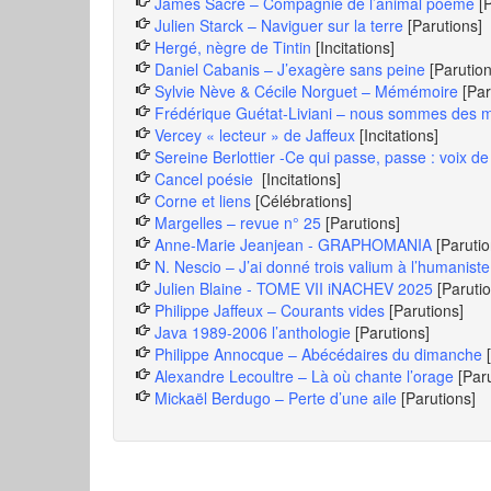
James Sacré – Compagnie de l’animal poème
[
Julien Starck – Naviguer sur la terre
[Parutions]
Hergé, nègre de Tintin
[Incitations]
Daniel Cabanis – J’exagère sans peine
[Parution
Sylvie Nève & Cécile Norguet – Mémémoire
[Par
Frédérique Guétat-Liviani – nous sommes des mi
Vercey « lecteur » de Jaffeux
[Incitations]
Sereine Berlottier -Ce qui passe, passe : voix 
Cancel poésie
[Incitations]
Corne et liens
[Célébrations]
Margelles – revue n° 25
[Parutions]
Anne-Marie Jeanjean - GRAPHOMANIA
[Parutio
N. Nescio – J’ai donné trois valium à l’humaniste
Julien Blaine - TOME VII iNACHEV 2025
[Paruti
Philippe Jaffeux – Courants vides
[Parutions]
Java 1989-2006 l’anthologie
[Parutions]
Philippe Annocque – Abécédaires du dimanche
Alexandre Lecoultre – Là où chante l’orage
[Par
Mickaël Berdugo – Perte d’une aile
[Parutions]