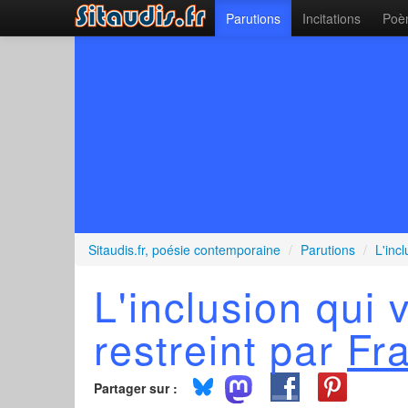
Parutions
Incitations
Poèm
Sitaudis.fr, poésie contemporaine
/
Parutions
/
L'inc
L'inclusion qui
restreint par
Fr
Partager sur :