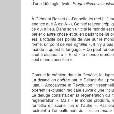
d’une idéologie rivale.
Pragmatisme
vs
socia
À
Clément Rosset (« J’appelle ici réel […] tou
énonce que A est A »), Comité restreint répli
ce qui a lieu. Dans son unicité le monde est t
parler d’autre chose et qu’en parlant de lui 
est la totalité des points de vue sur le mon
forme, un point de vue
rigidifié
». Il n’y a pa
monde » qu’est le langage. « On peut renouve
sauf à disparaître ». Et si « le monde représe
seul monde possible ».
Comme la création dans la
Genèse
, le Juge
La distinction opérée par le Déluge était pro
lutte. « Apocalypse et Révolution finissent-el
opèrent l’exclusion radicale suivie d’une in
Le déluge consistait en la régénération du 
régénération ». Mais « le monde produira, re
remettra en scène l’un et l’autre ». Pas plu
restreint à l’emballement du « et en
même