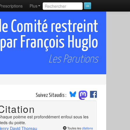
Prescriptions
Plus
 de Comité restreint
par François Huglo
Les Parutions
Suivez Sitaudis :
Citation
haque poème est profondément enfoui sous les
ieds du poète.
enry David Thoreau
Toutes les
citations