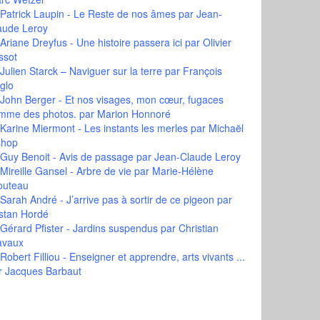
Patrick Laupin - Le Reste de nos âmes
par Jean-
aude Leroy
Ariane Dreyfus - Une histoire passera ici
par Olivier
ssot
Julien Starck – Naviguer sur la terre
par François
glo
John Berger - Et nos visages, mon cœur, fugaces
mme des photos.
par Marion Honnoré
Karine Miermont - Les instants les merles
par Michaël
shop
Guy Benoit - Avis de passage
par Jean-Claude Leroy
Mireille Gansel - Arbre de vie
par Marie-Hélène
outeau
Sarah André - J’arrive pas à sortir de ce pigeon
par
istan Hordé
Gérard Pfister - Jardins suspendus
par Christian
avaux
Robert Filliou - Enseigner et apprendre, arts vivants ...
r Jacques Barbaut