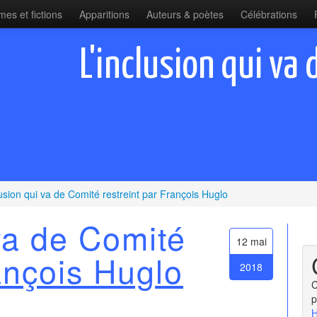
es et fictions
Apparitions
Auteurs & poètes
Célébrations
L'inclusion qui va
lusion qui va de Comité restreint par François Huglo
 va de Comité
12 mai
ançois Huglo
2018
C
p
H