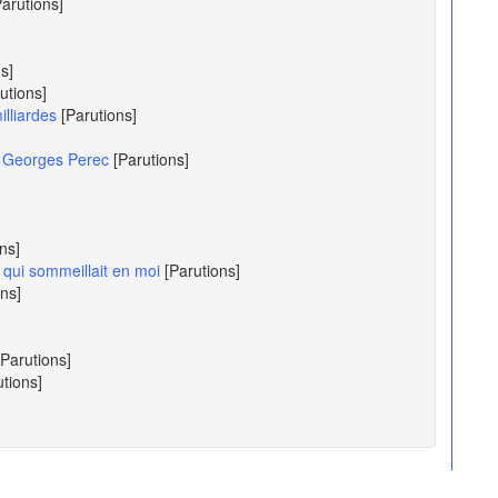
Parutions]
s]
utions]
lliardes
[Parutions]
de Georges Perec
[Parutions]
ns]
 qui sommeillait en moi
[Parutions]
ons]
[Parutions]
utions]