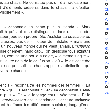
as au chaos. Ne constitue pas un état radicalement
 d’éléments présents dans le chaos : la création
Cl
ovisoirement ».
Vo
al « désormais ne hante plus le monde ». Marx
Hu
doit à présent « se distinguer » dans un « monde,
ateur joue son propre rôle. Assister au
spectacle
du
co
classes, pas de « moteur de l’histoire » mais une
r un nouveau monde qui ne vient jamais. L’
inclusion
Bi
, enseignement, handicap… on gesticule tous azimuts
. Où, comme une boule à neige, « le même s’agite ».
est l’autre nom de la confusion », où « Je est cet
autre
Pr
cle se poursuit : le chaos appelle la distinction, qui
ers le chaos ».
Tr
Tr
vent à « reconnaître les hommes des femmes ». La
 » qui « s’est construit » et « se déconstruit. L’état-
pa
on plus ». Or, « le langage est un vêtement ». Et là
La
neutralisation
est la tendance, l’écriture inclusive
ant à effacer les différences sociales, langagières,