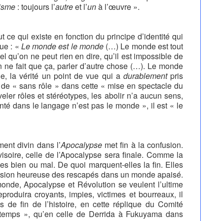
lisme
: toujours l’
autre
et l’
un
à l’œuvre ».
t ce qui existe en fonction du principe d’identité qui
que : «
Le monde est le monde
(…) Le monde est tout
el qu’on ne peut rien en dire, qu’il est impossible de
on ne fait que ça, parler d’autre chose (…). Le monde
de, la vérité un point de vue qui a
durablement
pris
s de « sans rôle » dans cette « mise en spectacle du
ler rôles et stéréotypes, les abolir n’a aucun sens,
nté dans le langage n’est pas le monde », il est « le
ment divin dans l’
Apocalypse
met fin à la confusion.
visoire, celle de l’Apocalypse sera finale. Comme la
les bien ou mal. De quoi marquent-elles la fin. Elles
clusion heureuse des rescapés dans un monde apaisé.
monde, Apocalypse et Révolution se veulent l’ultime
produira croyants, impies, victimes et bourreaux, il
s de fin de l’histoire, en cette réplique du Comité
temps », qu’en celle de Derrida à Fukuyama dans