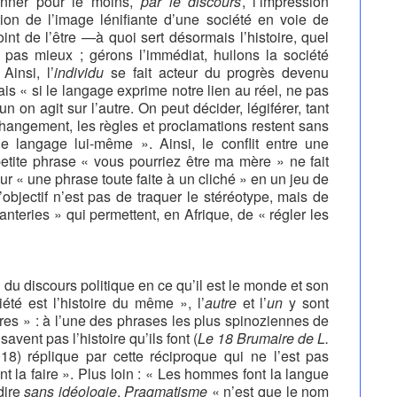
donner pour le moins,
par le discours
, l’impression
ction de l’image lénifiante d’une société en voie de
int de l’être
—
à quoi sert désormais l’histoire, quel
ra pas mieux ; gérons l’immédiat, huilons la société
Ainsi, l’
individu
se fait acteur du progrès devenu
is « si le langage exprime notre lien au réel, ne pas
n on agit sur l’autre. On peut décider, légiférer, tant
hangement, les règles et proclamations restent sans
le langage lui-même ». Ainsi, le conflit entre une
petite phrase « vous pourriez être ma mère » ne fait
« une phrase toute faite à un cliché » en un jeu de
’objectif n’est pas de traquer le stéréotype, mais de
isanteries » qui permettent, en Afrique, de « régler les
 du discours politique en ce qu’il est le monde et son
iété est l’histoire du même », l’
autre
et l’
un
y sont
ires » : à l’une des phrases les plus spinoziennes de
avent pas l’histoire qu’ils font (
Le 18 Brumaire de L.
018) réplique par cette réciproque qui ne l’est pas
nt la faire ». Plus loin : « Les hommes font la langue
dire
sans idéologie
,
Pragmatisme
« n’est que le nom