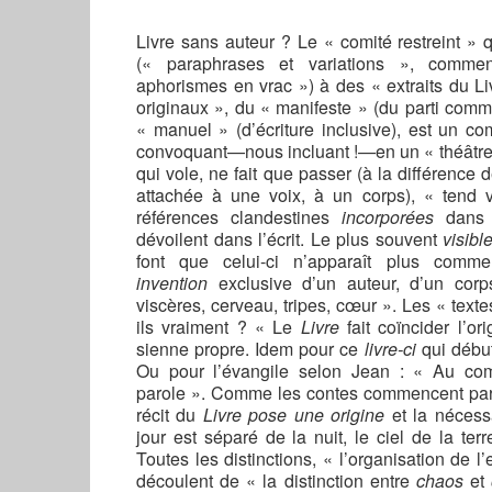
Livre sans auteur ? Le « comité restreint » 
(« paraphrases et variations », commen
aphorismes en vrac ») à des « extraits du Liv
originaux », du « manifeste » (du parti comm
« manuel » (d’écriture inclusive), est un co
convoquant
—
nous incluant !
—
en un « théâtre
qui vole, ne fait que passer (à la différence d
attachée à une voix, à un corps), « tend 
références clandestines
incorporées
dans 
dévoilent dans l’écrit. Le plus souvent
visibl
font que celui-ci n’apparaît plus comme 
invention
exclusive d’un auteur, d’un cor
viscères, cerveau, tripes, cœur ». Les « texte
ils vraiment ? « Le
Livre
fait coïncider l’o
sienne propre. Idem pour ce
livre-ci
qui débu
Ou pour l’évangile selon Jean : « Au co
parole ». Comme les contes commencent pa
récit du
Livre pose une origine
et la néces
jour est séparé de la nuit, le ciel de la terr
Toutes les distinctions, « l’organisation de l’
découlent de « la distinction entre
chaos
et