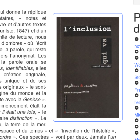
qui donne la réplique
P
taires, « notes et
d
re et d’autres textes
uniste, 1847) et d’un
mité de lecture, nous
 d’ombres » où l’écrit
no
e la parole, qui reste
vers l’anonymat. Les
la parole orale se
We
es
,
identifiables
, elles
création originale,
St
ps unique et de ses
s originaux » le sont-
Fr
rigine du monde et la
te avec la
Genèse
».
l’
mmencement était la
r
Il était une fois
, « le
Mi
saire
distinction
». Le
e, la terre de la mer.
espace et du temps » et « l’invention de l’histoire »,
ordre
». Ces spectres « vont par deux. Jamais l’
un
Ma