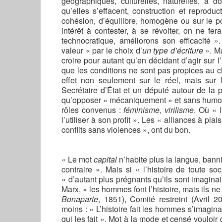
géographiques, culturelles, naturelles, à 
qu’elles s’effacent, construction et reprodu
cohésion, d’équilibre, homogène ou sur le po
intérêt à contester, à se révolter, on ne fe
technocratique, améliorons son efficacité ». 
valeur « par le choix d’
un type d’écriture
». Ma
croire pour autant qu’en décidant d’agir sur l’u
que les conditions ne sont pas propices au c
effet non seulement sur le réel, mais sur 
Secrétaire d’
É
tat et un député autour de la 
qu’opposer « mécaniquement » et sans humour 
rôles convenus :
féminisme
,
virilisme
. Où « l
l’utiliser à son profit ». Les « alliances à pla
conflits sans violences », ont du bon.
« Le mot
capital
n’habite plus la langue, banni
contraire ». Mais si « l’histoire de toute soc
« d’autant plus prégnants qu’ils sont imagina
Marx, « les hommes font l’histoire, mais ils ne s
Bonaparte
, 1851), Comité restreint (Avril 2
moins : « L’histoire fait les hommes s’imagina
qui les fait ». Mot à la mode et censé vouloir 