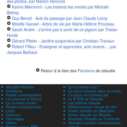
des photos.
par Marion Honnoré
Karine Miermont - Les instants les merles
par Michaël
Bishop
Guy Benoit - Avis de passage
par Jean-Claude Leroy
Mireille Gansel - Arbre de vie
par Marie-Hélène Prouteau
Sarah André - J’arrive pas à sortir de ce pigeon
par Tristan
Hordé
Gérard Pfister - Jardins suspendus
par Christian Travaux
Robert Filliou - Enseigner et apprendre, arts vivants ...
par
Jacques Barbaut
Retour à la liste des
Parutions
de sitaudis
Actualité littéraire
Qui sommes-nous ?
Incitations
Ce qu'on trouvera dans ce taudis
Poésie contemporaine
Ce qu'on ne trouvera pas
Les poèmes et fictions
Le fil RSS de Sitaudis
La nouvelle poésie
Les éditions sitaudis
Poètes contemporains
Référencement naturel du site
Liens
Suivez sitaudis sur Mastodon
Citations
Suivez sitaudis sur Bluesky
Hommages
Soutenez Sitaudis sur Facebook
Vidéos
Sitaudis.fr poésie contemporaine,
Poésie sonore, MP3
accueil