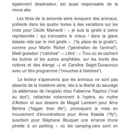
également dessinateur, est aussi responsable de la
revue
aka
.
Les titres de la seconde série évoquent des animaux,
prétexte dans les quatre textes à des variations sur les
mots pour Cécile Mainardi : « je suis la girafe à peine
représentée / qui s'encastre le mieux / dans la glace
laissée vide par le mot girafe » ("la place de la girafe"),
comme pour Martin Richet ("génération de l'animal"),
Maël guesdon ("catiches" — Littré : « Trou où se cachent
les loutres et les autres amphibies, sur les bords des
rivières et des étangs ») et Caroline Sagot-Duvauroux
avec un titre programme ("mouches à histoires").
Le lecteur s'apercevra que les animaux ne sont pas
absents de la troisième série, liés à la liberté du sauvage
(la
wilderness
de l'anglais) chez Fabienne Raphoz ("mal
au dos"), rattachés notamment à l'opéra, au mythe
d'Actéon et aux dessins de Magali Lambert pour Arno
Bertina ("bigger than life"), provoquant la mise en
mouvement d'énumérations pour Anne Kawala ("fly"),
suscitant pour Stéphane Bouquet une errance d'une
pinède à un parking « où les camping-cars sont en