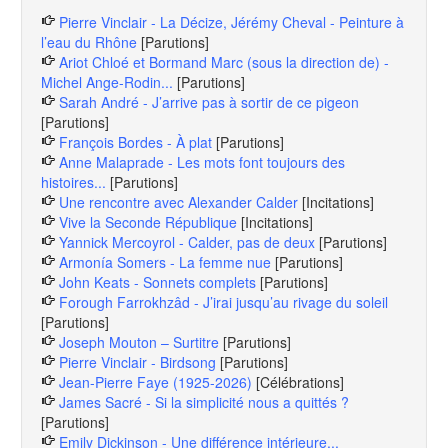
Pierre Vinclair - La Décize, Jérémy Cheval - Peinture à
l’eau du Rhône
[Parutions]
Ariot Chloé et Bormand Marc (sous la direction de) -
Michel Ange-Rodin...
[Parutions]
Sarah André - J’arrive pas à sortir de ce pigeon
[Parutions]
François Bordes - À plat
[Parutions]
Anne Malaprade - Les mots font toujours des
histoires...
[Parutions]
Une rencontre avec Alexander Calder
[Incitations]
Vive la Seconde République
[Incitations]
Yannick Mercoyrol - Calder, pas de deux
[Parutions]
Armonía Somers - La femme nue
[Parutions]
John Keats - Sonnets complets
[Parutions]
Forough Farrokhzâd - J’irai jusqu’au rivage du soleil
[Parutions]
Joseph Mouton – Surtitre
[Parutions]
Pierre Vinclair - Birdsong
[Parutions]
Jean-Pierre Faye (1925-2026)
[Célébrations]
James Sacré - Si la simplicité nous a quittés ?
[Parutions]
Emily Dickinson - Une différence intérieure...