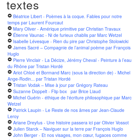
textes
Béatrice Libert - Poèmes à la coque. Fables pour notre
temps
par Laurent Fourcaut
Mary Oliver - Amérique primitive
par Christian Travaux
Étienne Vaunac - Ni de furieux chablis
par Marc Wetzel
Isabelle Lévesque - Rien du pire
par Christophe Stolowicki
James Sacré – Compagnie de l’animal poème
par François
Huglo
Pierre Vinclair - La Décize, Jérémy Cheval - Peinture à l’eau
du Rhône
par Tristan Hordé
Ariot Chloé et Bormand Marc (sous la direction de) - Michel
Ange-Rodin...
par Tristan Hordé
Tristan Vodak – Mise à jour
par Grégory Rateau
Suzanne Doppelt - Flip box
par Brice Liaud
Michel Guérin - éthique de l'écriture philosophique
par Marc
Wetzel
Patrick Laupin - Le Reste de nos âmes
par Jean-Claude
Leroy
Ariane Dreyfus - Une histoire passera ici
par Olivier Vossot
Julien Starck – Naviguer sur la terre
par François Huglo
John Berger - Et nos visages, mon cœur, fugaces comme