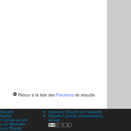
Retour à la liste des
Parutions
de sitaudis
 Sitaudis
Soutenez Sitaudis sur Facebook
itaudis
Sitaudis.fr poésie contemporaine,
 naturel du site
accueil
is sur Mastodon
is sur Bluesky