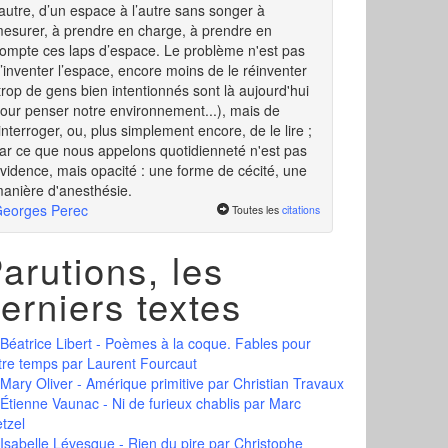
'autre, d’un espace à l’autre sans songer à
esurer, à prendre en charge, à prendre en
ompte ces laps d’espace. Le problème n'est pas
’inventer l’espace, encore moins de le réinventer
trop de gens bien intentionnés sont là aujourd'hui
our penser notre environnement...), mais de
’interroger, ou, plus simplement encore, de le lire ;
ar ce que nous appelons quotidienneté n'est pas
vidence, mais opacité : une forme de cécité, une
anière d'anesthésie.
eorges Perec
Toutes les
citations
arutions, les
erniers textes
Béatrice Libert - Poèmes à la coque. Fables pour
tre temps
par Laurent Fourcaut
Mary Oliver - Amérique primitive
par Christian Travaux
Étienne Vaunac - Ni de furieux chablis
par Marc
tzel
Isabelle Lévesque - Rien du pire
par Christophe