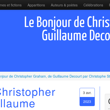
es et fictions
Apparitions
Auteurs & poètes
Célébrations
Le Bonjour de Chri
Guillaume Deco
njour de Christopher Graham, de Guillaume Decourt par Christophe St
hristopher
3 avr.
llaume
2023
.