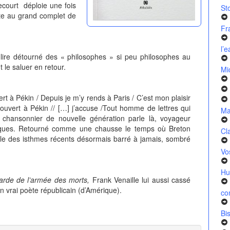
ecourt
déploie une fois
St
ette au grand complet de
Fr
l’
de lire détourné des « philosophes » si peu philosophes au
t le saluer en retour.
Mi
rt à Pékin / Depuis je m’y rends à Paris / C’est mon plaisir
couvert à Pékin // […] j’accuse /Tout homme de lettres qui
Ma
 chansonnier de nouvelle génération parle là, voyageur
siques. Retourné comme une chausse le temps où Breton
Cl
rtile des isthmes récents désormais barré à jamais, sombré
Vo
Hu
-garde de l’armée des morts,
Frank Venaille lui aussi cassé
un vrai poète républicain (d’Amérique).
co
Bi