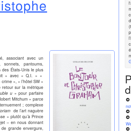
istophe
l
m
c
d
(
p
l
c
é
m
é, associant avec un
G
, sonnets, pantoums,
s des États-Unis le plus
P
cuit » avec « Q.I. » «
 crime »,
« l’hôtel SW »
d
 retour sur la métrique
ouble u
» pour parfaire
obert Mitchum » parce
ternuement ; complexe
no
oriam
de l’art naguère
sse » plutôt qu’à Prince
ejet – en nous donnant
We
me de grande envergure,