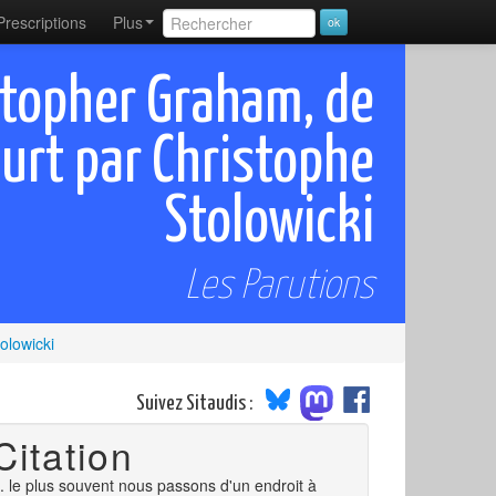
Prescriptions
Plus
stopher Graham, de
urt par Christophe
Stolowicki
Les Parutions
olowicki
Suivez Sitaudis :
Citation
.. le plus souvent nous passons d'un endroit à