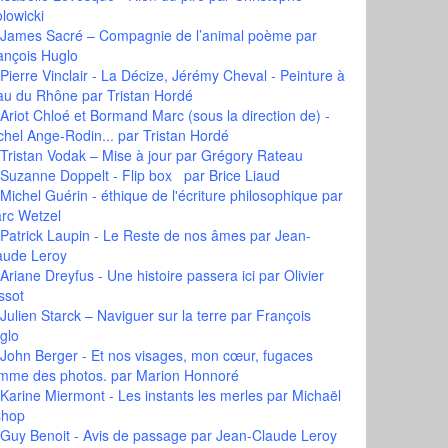
olowicki
James Sacré – Compagnie de l’animal poème
par
ançois Huglo
Pierre Vinclair - La Décize, Jérémy Cheval - Peinture à
eau du Rhône
par Tristan Hordé
Ariot Chloé et Bormand Marc (sous la direction de) -
chel Ange-Rodin...
par Tristan Hordé
Tristan Vodak – Mise à jour
par Grégory Rateau
Suzanne Doppelt - Flip box
par Brice Liaud
Michel Guérin - éthique de l'écriture philosophique
par
rc Wetzel
Patrick Laupin - Le Reste de nos âmes
par Jean-
aude Leroy
Ariane Dreyfus - Une histoire passera ici
par Olivier
ssot
Julien Starck – Naviguer sur la terre
par François
glo
John Berger - Et nos visages, mon cœur, fugaces
mme des photos.
par Marion Honnoré
Karine Miermont - Les instants les merles
par Michaël
shop
Guy Benoit - Avis de passage
par Jean-Claude Leroy