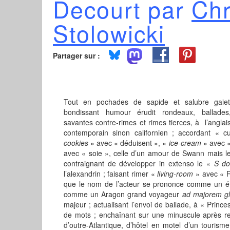
Decourt par
Chr
Stolowicki
Partager sur :
Tout en pochades de sapide et salubre gaiet
bondissant humour érudit rondeaux, ballades
savantes contre-rimes et rimes tierces, à l’anglai
contemporain sinon californien ; accordant « 
cookies
»
avec « déduisent », «
ice-cream
» avec «
avec « soie », celle d’un amour de Swann mais le
contraignant de développer in extenso le «
S d
l’alexandrin ; faisant rimer «
living-room
» avec « R
que le nom de l’acteur se prononce comme un é
comme un Aragon grand voyageur
ad majorem gl
majeur ; actualisant l’envoi de ballade, à « Prince
de mots ; enchaînant sur une minuscule après r
d’outre-Atlantique, d’hôtel en motel d’un touris