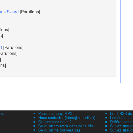
ues Sicard
[Parutions]
tions]
s]
rt
[Parutions]
Parutions]
]
ons]
ns
Poésie sonore, MP3
Le fil RSS de
Nous contacter (infos@sitaudis.fr)
Les éditions s
Qui sommes-nous ?
Référencement
Ce qu'on trouvera dans ce taudis
Suivez sitaud
Ce qu'on ne trouvera pas
Suivez sitaud