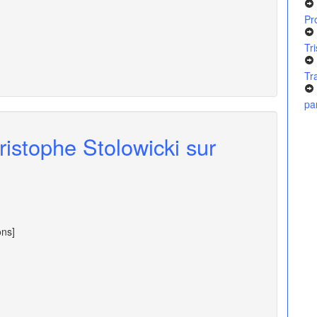
Pr
Tr
Tr
pa
ristophe Stolowicki sur
ons]