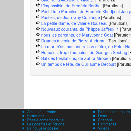
L’impassible, de Frédéric Berthet
[Parutions]
Past Time Paradise, de Frédéric Khodja et Jacq
Pastels, de Jean-Guy Coulange
[Parutions]
La petite dame, de Valérie Rouzeau
[Parutions]
Nouveaux courants, de Philippe Jaffeux, 1
[Paru
nous les perçants, de Maryvonne Coat
[Parution
Drames à venir, de Pierre Andreani
[Parutions]
La mort n’est pas une raison d’être, de Peter Ha
Humains, trop d’humains, de Georges Sebbag
[
Bal des hésitations, de Zahra Mroueh
[Parutions
Un temps de fête, de Guillaume Decourt
[Paruti
Actualité littéraire
Poètes contemporai
Incitations
Liens
Poésie contemporaine
Citations
Les poèmes et fictions
Hommages
La nouvelle poésie
Vidéos