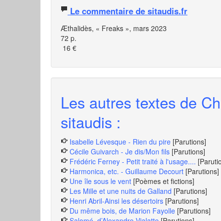
Le commentaire de sitaudis.fr
Æthalidès, « Freaks », mars 2023
72 p.
16 €
Les autres textes de Ch
sitaudis :
Isabelle Lévesque - Rien du pire
[Parutions]
Cécile Guivarch - Je dis/Mon fils
[Parutions]
Frédéric Ferney - Petit traité à l'usage....
[Paruti
Harmonica, etc. - Guillaume Decourt
[Parutions]
Une île sous le vent
[Poèmes et fictions]
Les Mille et une nuits de Galland
[Parutions]
Henri Abril-Ainsi les désertoirs
[Parutions]
Du même bois, de Marion Fayolle
[Parutions]
Salomé, d’Alexandre Vialatte
[Parutions]