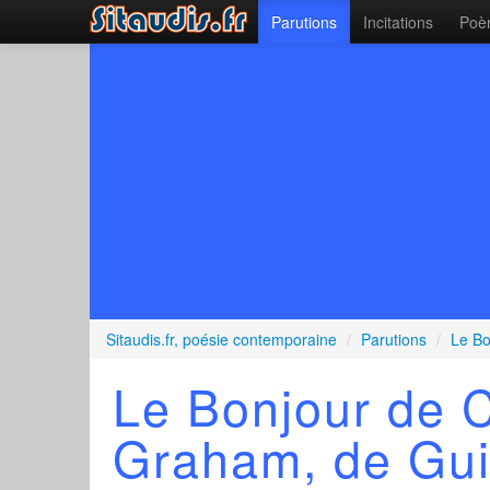
Parutions
Incitations
Poèm
Sitaudis.fr, poésie contemporaine
/
Parutions
/
Le Bo
Le Bonjour de C
Graham, de Gui