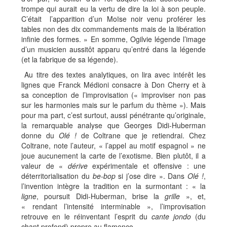
trompe qui aurait eu la vertu de dire la loi à son peuple.
C’était l’apparition d’un Moïse noir venu proférer les
tables non des dix commandements mais de la libération
infinie des formes. » En somme, Ogilvie légende l’image
d’un musicien aussitôt apparu qu’entré dans la légende
(et la fabrique de sa légende).
Au titre des textes analytiques, on lira avec intérêt les
lignes que Franck Médioni consacre à Don Cherry et à
sa conception de l’improvisation (« improviser non pas
sur les harmonies mais sur le parfum du thème »). Mais
pour ma part, c’est surtout, aussi pénétrante qu’originale,
la remarquable analyse que Georges Didi-Huberman
donne du
Olé !
de Coltrane que je retiendrai. Chez
Coltrane, note l’auteur, « l’appel au motif espagnol » ne
joue aucunement la carte de l’exotisme. Bien plutôt, il a
valeur de «
dérive
expérimentale et offensive : une
déterritorialisation du
be-bop
si j’ose dire ». Dans
Olé !
,
l’invention intègre la tradition en la surmontant : « la
ligne
, poursuit Didi-Huberman, brise la
grille
», et,
« rendant l’intensité interminable », l’improvisation
retrouve en le réinventant l’esprit du
cante jondo
(du
chant profond) propre au flamenco.