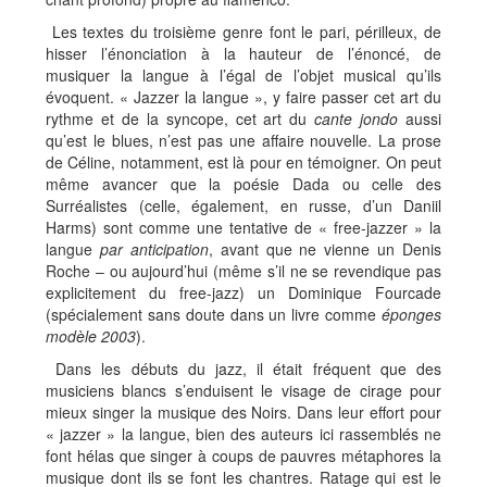
Les textes du troisième genre font le pari, périlleux, de
hisser l’énonciation à la hauteur de l’énoncé, de
musiquer la langue à l’égal de l’objet musical qu’ils
évoquent. « Jazzer la langue », y faire passer cet art du
rythme et de la syncope, cet art du
cante jondo
aussi
qu’est le blues, n’est pas une affaire nouvelle. La prose
de Céline, notamment, est là pour en témoigner. On peut
même avancer que la poésie Dada ou celle des
Surréalistes (celle, également, en russe, d’un Daniil
Harms) sont comme une tentative de « free-jazzer » la
langue
par anticipation
, avant que ne vienne un Denis
Roche – ou aujourd’hui (même s’il ne se revendique pas
explicitement du free-jazz) un Dominique Fourcade
(spécialement sans doute dans un livre comme
éponges
modèle 2003
).
Dans les débuts du jazz, il était fréquent que des
musiciens blancs s’enduisent le visage de cirage pour
mieux singer la musique des Noirs. Dans leur effort pour
« jazzer » la langue, bien des auteurs ici rassemblés ne
font hélas que singer à coups de pauvres métaphores la
musique dont ils se font les chantres. Ratage qui est le