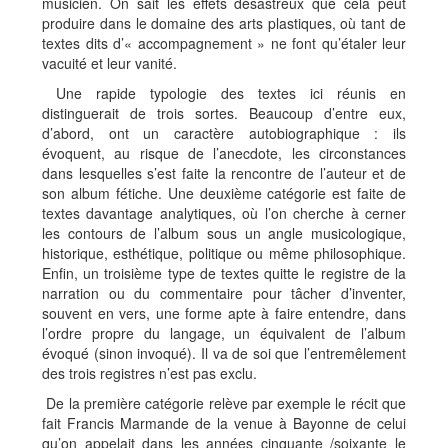
musicien. On sait les effets désastreux que cela peut
produire dans le domaine des arts plastiques, où tant de
textes dits d’« accompagnement » ne font qu’étaler leur
vacuité et leur vanité.
Une rapide typologie des textes ici réunis en
distinguerait de trois sortes. Beaucoup d’entre eux,
d’abord, ont un caractère autobiographique : ils
évoquent, au risque de l’anecdote, les circonstances
dans lesquelles s’est faite la rencontre de l’auteur et de
son album fétiche. Une deuxième catégorie est faite de
textes davantage analytiques, où l’on cherche à cerner
les contours de l’album sous un angle musicologique,
historique, esthétique, politique ou même philosophique.
Enfin, un troisième type de textes quitte le registre de la
narration ou du commentaire pour tâcher d’inventer,
souvent en vers, une forme apte à faire entendre, dans
l’ordre propre du langage, un équivalent de l’album
évoqué (sinon invoqué). Il va de soi que l’entremêlement
des trois registres n’est pas exclu.
De la première catégorie relève par exemple le récit que
fait Francis Marmande de la venue à Bayonne de celui
qu’on appelait dans les années cinquante /soixante le