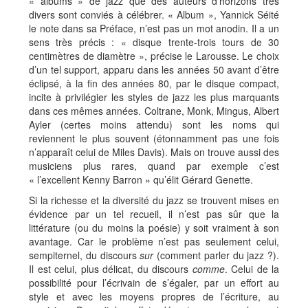
« albums » de jazz que des auteurs d’horizons très
divers sont conviés à célébrer. « Album », Yannick Séité
le note dans sa Préface, n’est pas un mot anodin. Il a un
sens très précis : « disque trente-trois tours de 30
centimètres de diamètre », précise le Larousse. Le choix
d’un tel support, apparu dans les années 50 avant d’être
éclipsé, à la fin des années 80, par le disque compact,
incite à privilégier les styles de jazz les plus marquants
dans ces mêmes années. Coltrane, Monk, Mingus, Albert
Ayler (certes moins attendu) sont les noms qui
reviennent le plus souvent (étonnamment pas une fois
n’apparaît celui de Miles Davis). Mais on trouve aussi des
musiciens plus rares, quand par exemple c’est
« l’excellent Kenny Barron » qu’élit Gérard Genette.
Si la richesse et la diversité du jazz se trouvent mises en
évidence par un tel recueil, il n’est pas sûr que la
littérature (ou du moins la poésie) y soit vraiment à son
avantage. Car le problème n’est pas seulement celui,
sempiternel, du discours
sur
(comment parler du jazz ?).
Il est celui, plus délicat, du discours
comme
. Celui de la
possibilité pour l’écrivain de s’égaler, par un effort au
style et avec les moyens propres de l’écriture, au