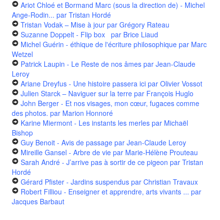
Ariot Chloé et Bormand Marc (sous la direction de) - Michel
Ange-Rodin...
par Tristan Hordé
Tristan Vodak – Mise à jour
par Grégory Rateau
Suzanne Doppelt - Flip box
par Brice Liaud
Michel Guérin - éthique de l'écriture philosophique
par Marc
Wetzel
Patrick Laupin - Le Reste de nos âmes
par Jean-Claude
Leroy
Ariane Dreyfus - Une histoire passera ici
par Olivier Vossot
Julien Starck – Naviguer sur la terre
par François Huglo
John Berger - Et nos visages, mon cœur, fugaces comme
des photos.
par Marion Honnoré
Karine Miermont - Les instants les merles
par Michaël
Bishop
Guy Benoit - Avis de passage
par Jean-Claude Leroy
Mireille Gansel - Arbre de vie
par Marie-Hélène Prouteau
Sarah André - J’arrive pas à sortir de ce pigeon
par Tristan
Hordé
Gérard Pfister - Jardins suspendus
par Christian Travaux
Robert Filliou - Enseigner et apprendre, arts vivants ...
par
Jacques Barbaut