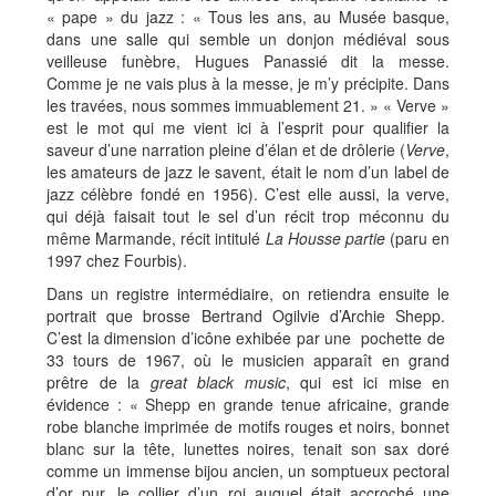
« pape » du jazz : « Tous les ans, au Musée basque,
dans une salle qui semble un donjon médiéval sous
veilleuse funèbre, Hugues Panassié dit la messe.
Comme je ne vais plus à la messe, je m’y précipite. Dans
les travées, nous sommes immuablement 21. » « Verve »
est le mot qui me vient ici à l’esprit pour qualifier la
saveur d’une narration pleine d’élan et de drôlerie (
Verve
,
les amateurs de jazz le savent, était le nom d’un label de
jazz célèbre fondé en 1956). C’est elle aussi, la verve,
qui déjà faisait tout le sel d’un récit trop méconnu du
même Marmande, récit intitulé
La Housse partie
(paru en
1997 chez Fourbis).
Dans un registre intermédiaire, on retiendra ensuite le
portrait que brosse Bertrand Ogilvie d’Archie Shepp.
C’est la dimension d’icône exhibée par une pochette de
33 tours de 1967, où le musicien apparaît en grand
prêtre de la
great black music
, qui est ici mise en
évidence : « Shepp en grande tenue africaine, grande
robe blanche imprimée de motifs rouges et noirs, bonnet
blanc sur la tête, lunettes noires, tenait son sax doré
comme un immense bijou ancien, un somptueux pectoral
d’or pur, le collier d’un roi auquel était accroché une