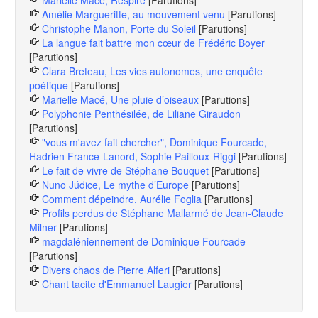
Marielle Macé, Respire
[Parutions]
Amélie Margueritte, au mouvement venu
[Parutions]
Christophe Manon, Porte du Soleil
[Parutions]
La langue fait battre mon cœur de Frédéric Boyer
[Parutions]
Clara Breteau, Les vies autonomes, une enquête
poétique
[Parutions]
Marielle Macé, Une pluie d’oiseaux
[Parutions]
Polyphonie Penthésilée, de Liliane Giraudon
[Parutions]
"vous m'avez fait chercher", Dominique Fourcade,
Hadrien France-Lanord, Sophie Pailloux-Riggi
[Parutions]
Le fait de vivre de Stéphane Bouquet
[Parutions]
Nuno Júdice, Le mythe d’Europe
[Parutions]
Comment dépeindre, Aurélie Foglia
[Parutions]
Profils perdus de Stéphane Mallarmé de Jean-Claude
Milner
[Parutions]
magdaléniennement de Dominique Fourcade
[Parutions]
Divers chaos de Pierre Alferi
[Parutions]
Chant tacite d'Emmanuel Laugier
[Parutions]