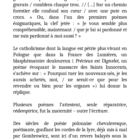
gravats / comblera chaque trou. // […] Sur un chemin
forestier elle confond son cœur / avec une pute en
crocs. » Ou, dans l’un des premiers poèmes
énigmatiques, la clef jetée : « Je vous semble plus
compréhensible, maintenant / que je lui ai pardonné et
me suis pardonné à moi aussi ? »
Le catholicisme dont la langue est pétrie plus vivant en
Pologne que dans la France des Lumières, un
blasphématoire douloureux (
Précieux est l’Agnelet,
un
poème évoquant le massacre des Saints Innocents,
s’achève sur : « Pourquoi tuer les nouveaux-nés, je les
aurais achetés, moi, / ne serait-ce que pour les
revendre ou bien pour les organes ») lui donne la
réplique.
Plusieurs poèmes l’attestent, seule réparatrice,
rédemptrice,
fut la maternité – outre l’écriture.
Des siècles de poésie polonaise chevaleresque,
poétisante, gonflant les cordes de la lyre, déjà mis à mal
par Gombrowicz, sont ici d’un revers balayés sous la