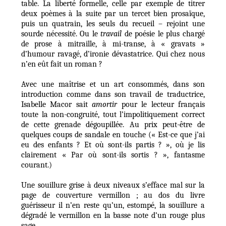
table. La liberté formelle, celle par exemple de titrer
deux poèmes à la suite par un tercet bien prosaïque,
puis un quatrain, les seuls du recueil – rejoint une
sourde nécessité. Ou le
travail
de poésie le plus chargé
de prose à mitraille, à mi-transe, à « gravats »
d’humour ravagé, d’ironie dévastatrice. Qui chez nous
n’en eût fait un roman ?
Avec une maîtrise et un art consommés, dans son
introduction comme dans son travail de traductrice,
Isabelle Macor sait
amortir
pour le lecteur français
toute la non-congruité, tout l’impolitiquement correct
de cette grenade dégoupillée. Au prix peut-être de
quelques coups de sandale en touche (« Est-ce que j’ai
eu des enfants ? Et où sont-ils partis ? », où je lis
clairement « Par où sont-ils sortis ? », fantasme
courant.)
Une souillure grise à deux niveaux s’efface mal sur la
page de couverture vermillon ; au dos du livre
guérisseur il n’en reste qu’un, estompé, la souillure a
dégradé le vermillon en la basse note d’un rouge plus
sage.