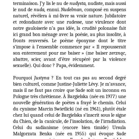
terminaison. J’y lis le nu de
nudysta,
nudiste, mais aussi
le nud de
nuda,
ennui.
Nudelman,
composé en suspens
naturel, révèlera à mi-livre sa vraie nature. Jubilatoire
et redondante avec une rudesse, une virulence dont
notre gauloiserie n’a pas idée, la crudité polonaise fait
ici grand bon ménage avec la poésie, au plus insolite, à
fronts renversés. Le poème éponyme dont le titre
s’impose à l’ensemble commence par « Il repousserait
son enterrement pour me baiser » (me baiser
zerznqc
,
abattre, scier, avant d’être récupéré par la violence
sexuelle). Qui donc ? Papa, évidemment.
Pourquoi
Justyna
? En tout cas pas au second degré
bien culturel, comme Justine-Juliette Lévy. Je m’avance,
mais il ne faut pas croire que Sade soit un inconnu en
Pologne très chrétienne. À Bargielska (née en 1977) une
nouvelle génération de poètes a frayé le chemin. Celui
du cynisme Marcin Swietlicki (né en 1961), plutôt étale
chez lui quand celui de Bargielska s’inscrit sous le signe
du Chien, de la canicule, de l’insolation, de l’irradiation.
Celui du sadianisme (encore bien timide) Ursula
Malgorzata Benka (née en 1955) qui évoque Sade