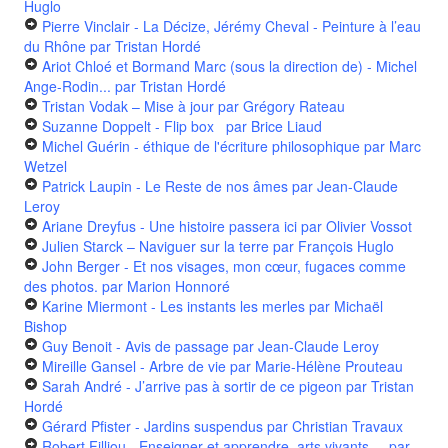
Huglo
Pierre Vinclair - La Décize, Jérémy Cheval - Peinture à l’eau
du Rhône
par Tristan Hordé
Ariot Chloé et Bormand Marc (sous la direction de) - Michel
Ange-Rodin...
par Tristan Hordé
Tristan Vodak – Mise à jour
par Grégory Rateau
Suzanne Doppelt - Flip box
par Brice Liaud
Michel Guérin - éthique de l'écriture philosophique
par Marc
Wetzel
Patrick Laupin - Le Reste de nos âmes
par Jean-Claude
Leroy
Ariane Dreyfus - Une histoire passera ici
par Olivier Vossot
Julien Starck – Naviguer sur la terre
par François Huglo
John Berger - Et nos visages, mon cœur, fugaces comme
des photos.
par Marion Honnoré
Karine Miermont - Les instants les merles
par Michaël
Bishop
Guy Benoit - Avis de passage
par Jean-Claude Leroy
Mireille Gansel - Arbre de vie
par Marie-Hélène Prouteau
Sarah André - J’arrive pas à sortir de ce pigeon
par Tristan
Hordé
Gérard Pfister - Jardins suspendus
par Christian Travaux
Robert Filliou - Enseigner et apprendre, arts vivants ...
par