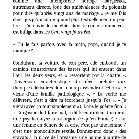
comme une intemporelle horloge. Bargielska,
autrement directe, joue des ambivalences du polonais
pour dire qu’après vingt ans de mariage « je me fais
chier jusqu’au con » quand plus textuellement on peut
lire « j’ai envie de me chier dans le con » comme cela
est infligé dans les
Cent vingt journées.
« Tu le fais parfois avec la main, papa, quand je te
manque ? »
Conduisant la voiture de son père, elle emboutit un
camion transportant des barres qui lui entrent dans
l’œil, les deux yeux, et « ressortent par la chatte ».
L’inversion caractéristique du rêve prélude aux
thérapies dérisoires dont nous parviendra l’écho (« Je
viens d’une famille pathologique », « La vérité me
délivrera, c’est à dire m’écorchera jusqu’à l’os », « Je
vivrai avec ça tout simplement »). Dans le poème final :
« L’orgasme doit faire mal, a dit le contrôleur (on dirait
une psychanalyse aussi organisée qu’en France) / car
une femme en dehors de sa crise c’est pas une femme /
c’est une monoculture textile. Donnez-moi donc / des
gravats à la place de l’orgasme, une bonne quantité de