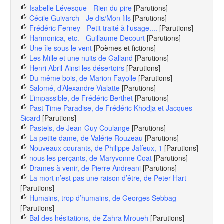
Isabelle Lévesque - Rien du pire
[Parutions]
Cécile Guivarch - Je dis/Mon fils
[Parutions]
Frédéric Ferney - Petit traité à l'usage....
[Parutions]
Harmonica, etc. - Guillaume Decourt
[Parutions]
Une île sous le vent
[Poèmes et fictions]
Les Mille et une nuits de Galland
[Parutions]
Henri Abril-Ainsi les désertoirs
[Parutions]
Du même bois, de Marion Fayolle
[Parutions]
Salomé, d’Alexandre Vialatte
[Parutions]
L’impassible, de Frédéric Berthet
[Parutions]
Past Time Paradise, de Frédéric Khodja et Jacques
Sicard
[Parutions]
Pastels, de Jean-Guy Coulange
[Parutions]
La petite dame, de Valérie Rouzeau
[Parutions]
Nouveaux courants, de Philippe Jaffeux, 1
[Parutions]
nous les perçants, de Maryvonne Coat
[Parutions]
Drames à venir, de Pierre Andreani
[Parutions]
La mort n’est pas une raison d’être, de Peter Hart
[Parutions]
Humains, trop d’humains, de Georges Sebbag
[Parutions]
Bal des hésitations, de Zahra Mroueh
[Parutions]