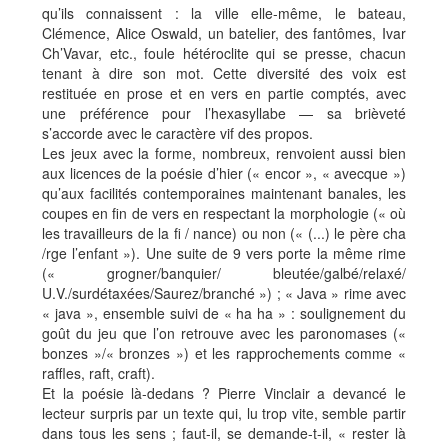
qu’ils connaissent : la ville elle-même, le bateau,
Clémence, Alice Oswald, un batelier, des fantômes, Ivar
Ch’Vavar, etc., foule hétéroclite qui se presse, chacun
tenant à dire son mot. Cette diversité des voix est
restituée en prose et en vers en partie comptés, avec
une préférence pour l’hexasyllabe — sa brièveté
s’accorde avec le caractère vif des propos.
Les jeux avec la forme, nombreux, renvoient aussi bien
aux licences de la poésie d’hier (« encor », « avecque »)
qu’aux facilités contemporaines maintenant banales, les
coupes en fin de vers en respectant la morphologie (« où
les travailleurs de la fi / nance) ou non (« (...) le père cha
/rge l’enfant »). Une suite de 9 vers porte la même rime
(« grogner/banquier/ bleutée/galbé/relaxé/
U.V./surdétaxées/Saurez/branché ») ; « Java » rime avec
« java », ensemble suivi de « ha ha » : soulignement du
goût du jeu que l’on retrouve avec les paronomases («
bonzes »/« bronzes ») et les rapprochements comme «
raffles, raft, craft).
Et la poésie là-dedans ? Pierre Vinclair a devancé le
lecteur surpris par un texte qui, lu trop vite, semble partir
dans tous les sens ; faut-il, se demande-t-il, « rester là