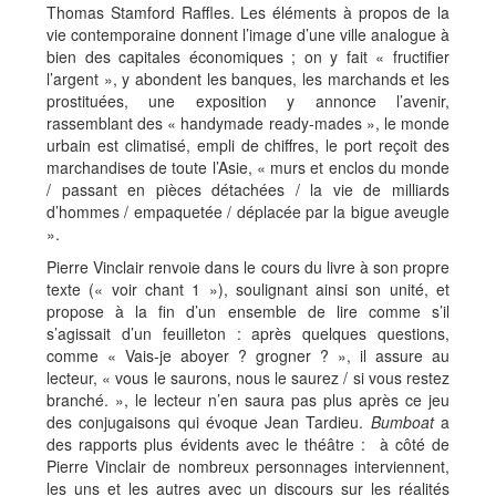
Thomas Stamford Raffles. Les éléments à propos de la
vie contemporaine donnent l’image d’une ville analogue à
bien des capitales économiques ; on y fait « fructifier
l’argent », y abondent les banques, les marchands et les
prostituées, une exposition y annonce l’avenir,
rassemblant des « handymade ready-mades », le monde
urbain est climatisé, empli de chiffres, le port reçoit des
marchandises de toute l’Asie, « murs et enclos du monde
/ passant en pièces détachées / la vie de milliards
d’hommes / empaquetée / déplacée par la bigue aveugle
».
Pierre Vinclair renvoie dans le cours du livre à son propre
texte (« voir chant 1 »), soulignant ainsi son unité, et
propose à la fin d’un ensemble de lire comme s’il
s’agissait d’un feuilleton : après quelques questions,
comme « Vais-je aboyer ? grogner ? », il assure au
lecteur, « vous le saurons, nous le saurez / si vous restez
branché. », le lecteur n’en saura pas plus après ce jeu
des conjugaisons qui évoque Jean Tardieu.
Bumboat
a
des rapports plus évidents avec le théâtre : à côté de
Pierre Vinclair de nombreux personnages interviennent,
les uns et les autres avec un discours sur les réalités