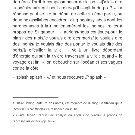
derrière / l’ordi à comp/composer de la po —/j’allais dire
la poésie/mais qui peut croire/qu’il s’agit là de po ? » La
réponse peut se lire au début de cette sixième partie, où
deux hexasyllabes encadrent cinq heptasyllabes dont les
paronomases à la rime énumèrent les thèmes traités à
propos de Singapour : « aurions-nous continué/pour le
plaisir des mots/je voulais dire des morts/ je voulais dire
des monts/ je voulais dire des ponts/ je voulais dire des
ports/à effeuiller la ville ». Voilà un livre débordant
d’énergie qui suit la rivière traversant la ville ; quand « le
voyage est fini », on débouche sur l’océan et ses vagues
contre la côte
« splash splash » /// et nous recouvre /// splash »
___________________
1 Claire Tching, auteure des notes, est membre de la Sing Lit Station qui a
accueilli Pierre Vinclair en résidence en 2018.
2 Claire Tching traduit une analyse en anglais de Vinclair à propos de
l’adresse au lecteur (pp. 69-70).