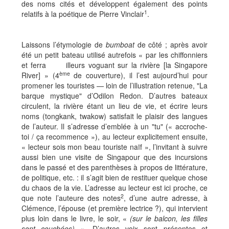
des noms cités et développent également des points
1
relatifs à la poétique de Pierre Vinclair
.
Laissons l’étymologie de
bumboat
de côté ; après avoir
été un petit bateau utilisé autrefois « par les chiffonniers
et ferra illeurs voguant sur la rivière [la Singapore
ème
River] » (4
de couverture), il l’est aujourd’hui pour
promener les touristes — loin de l’illustration retenue, "La
barque mystique" d’Odilon Redon. D’autres bateaux
circulent, la rivière étant un lieu de vie, et écrire leurs
noms (tongkank, twakow) satisfait le plaisir des langues
de l’auteur. Il s’adresse d’emblée à un "tu" (« accroche-
toi / ça recommence »), au lecteur explicitement ensuite,
« lecteur sois mon beau touriste naïf », l’invitant à suivre
aussi bien une visite de Singapour que des incursions
dans le passé et des parenthèses à propos de littérature,
de politique, etc. : il s’agit bien de restituer quelque chose
du chaos de la vie. L’adresse au lecteur est ici proche, ce
2
que note l’auteure des notes
, d’une autre adresse, à
Clémence, l’épouse (et première lectrice ?), qui intervient
plus loin dans le livre, le soir, «
(sur le balcon, les filles
sont couchées)
». D’autres voix sont présentes et