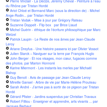
Pierre Vinclair - La Décize, Jérémy Cheval - Peinture à l’eau
du Rhône
par Tristan Hordé
Ariot Chloé et Bormand Marc (sous la direction de) - Michel
Ange-Rodin...
par Tristan Hordé
Tristan Vodak – Mise à jour
par Grégory Rateau
Suzanne Doppelt - Flip box
par Brice Liaud
Michel Guérin - éthique de l'écriture philosophique
par Marc
Wetzel
Patrick Laupin - Le Reste de nos âmes
par Jean-Claude
Leroy
Ariane Dreyfus - Une histoire passera ici
par Olivier Vossot
Julien Starck – Naviguer sur la terre
par François Huglo
John Berger - Et nos visages, mon cœur, fugaces comme
des photos.
par Marion Honnoré
Karine Miermont - Les instants les merles
par Michaël
Bishop
Guy Benoit - Avis de passage
par Jean-Claude Leroy
Mireille Gansel - Arbre de vie
par Marie-Hélène Prouteau
Sarah André - J’arrive pas à sortir de ce pigeon
par Tristan
Hordé
Gérard Pfister - Jardins suspendus
par Christian Travaux
Robert Filliou - Enseigner et apprendre, arts vivants ...
par
Jacques Barbaut