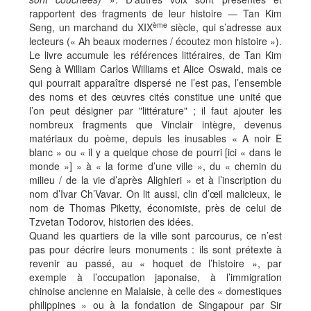
rapportent des fragments de leur histoire — Tan Kim
ème
Seng, un marchand du XIX
siècle, qui s’adresse aux
lecteurs (« Ah beaux modernes / écoutez mon histoire »).
Le livre accumule les références littéraires, de Tan Kim
Seng à William Carlos Williams et Alice Oswald, mais ce
qui pourrait apparaître dispersé ne l’est pas, l’ensemble
des noms et des œuvres cités constitue une unité que
l’on peut désigner par "littérature" ; il faut ajouter les
nombreux fragments que Vinclair intègre, devenus
matériaux du poème, depuis les inusables « A noir E
blanc » ou « il y a quelque chose de pourri [ici « dans le
monde »] » à « la forme d’une ville », du « chemin du
milieu / de la vie d’après Alighieri » et à l’inscription du
nom d’Ivar Ch’Vavar. On lit aussi, clin d’œil malicieux, le
nom de Thomas Piketty, économiste, près de celui de
Tzvetan Todorov, historien des idées.
Quand les quartiers de la ville sont parcourus, ce n’est
pas pour décrire leurs monuments : ils sont prétexte à
revenir au passé, au « hoquet de l’histoire », par
exemple à l’occupation japonaise, à l’immigration
chinoise ancienne en Malaisie, à celle des « domestiques
philippines » ou à la fondation de Singapour par Sir