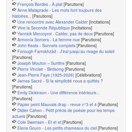
François Bordes - À plat
[Parutions]
Anne Malaprade - Les mots font toujours des
histoires...
[Parutions]
Une rencontre avec Alexander Calder
[Incitations]
Vive la Seconde République
[Incitations]
Yannick Mercoyrol - Calder, pas de deux
[Parutions]
Armonía Somers - La femme nue
[Parutions]
John Keats - Sonnets complets
[Parutions]
Forough Farrokhzâd - J’irai jusqu’au rivage du soleil
[Parutions]
Joseph Mouton – Surtitre
[Parutions]
Pierre Vinclair - Birdsong
[Parutions]
Jean-Pierre Faye (1925-2026)
[Célébrations]
James Sacré - Si la simplicité nous a quittés ?
[Parutions]
Emily Dickinson - Une différence intérieure...
[Parutions]
Papier peint Mauvais drap - revue n°3 et 4
[Parutions]
Didier Cahen - Petit précis de poésie pour les temps
actuels
[Parutions]
Cole Swensen - Et et et
[Parutions]
Elena Gouro - Les petits chameaux du ciel
[Parutions]