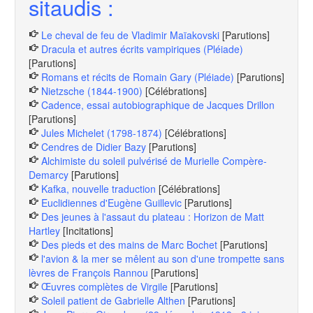
sitaudis :
Le cheval de feu de Vladimir Maïakovski
[Parutions]
Dracula et autres écrits vampiriques (Pléiade)
[Parutions]
Romans et récits de Romain Gary (Pléiade)
[Parutions]
Nietzsche (1844-1900)
[Célébrations]
Cadence, essai autobiographique de Jacques Drillon
[Parutions]
Jules Michelet (1798-1874)
[Célébrations]
Cendres de Didier Bazy
[Parutions]
Alchimiste du soleil pulvérisé de Murielle Compère-
Demarcy
[Parutions]
Kafka, nouvelle traduction
[Célébrations]
Euclidiennes d'Eugène Guillevic
[Parutions]
Des jeunes à l'assaut du plateau : Horizon de Matt
Hartley
[Incitations]
Des pieds et des mains de Marc Bochet
[Parutions]
l'avion & la mer se mêlent au son d'une trompette sans
lèvres de François Rannou
[Parutions]
Œuvres complètes de Virgile
[Parutions]
Soleil patient de Gabrielle Althen
[Parutions]