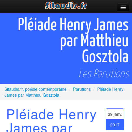
Parutions
Pléiade Henry James
Incitations
par Matthieu
Poèmes et fictions
Gosztola
Apparitions
Auteurs & poètes
Les Parutions
Célébrations
Sitaudis.fr, poésie contemporaine
/
Parutions
/
Pléiade Henry
Prescriptions
James par Matthieu Gosztola
Plus
Pléiade Henry
29 janv.
James par
2017