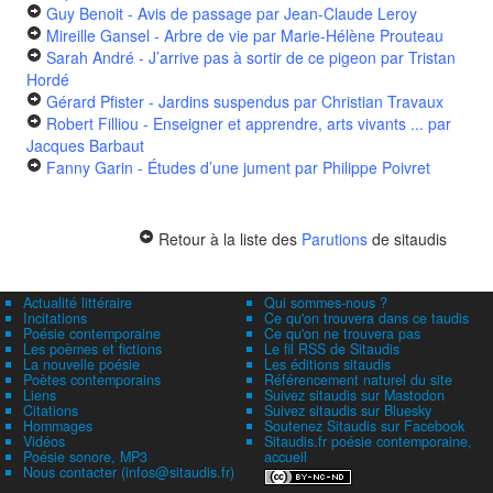
Guy Benoit - Avis de passage
par Jean-Claude Leroy
Mireille Gansel - Arbre de vie
par Marie-Hélène Prouteau
Sarah André - J’arrive pas à sortir de ce pigeon
par Tristan
Hordé
Gérard Pfister - Jardins suspendus
par Christian Travaux
Robert Filliou - Enseigner et apprendre, arts vivants ...
par
Jacques Barbaut
Fanny Garin - Études d’une jument
par Philippe Poivret
Retour à la liste des
Parutions
de sitaudis
Actualité littéraire
Qui sommes-nous ?
Incitations
Ce qu'on trouvera dans ce taudis
Poésie contemporaine
Ce qu'on ne trouvera pas
Les poèmes et fictions
Le fil RSS de Sitaudis
La nouvelle poésie
Les éditions sitaudis
Poètes contemporains
Référencement naturel du site
Liens
Suivez sitaudis sur Mastodon
Citations
Suivez sitaudis sur Bluesky
Hommages
Soutenez Sitaudis sur Facebook
Vidéos
Sitaudis.fr poésie contemporaine,
Poésie sonore, MP3
accueil
Nous contacter (infos@sitaudis.fr)