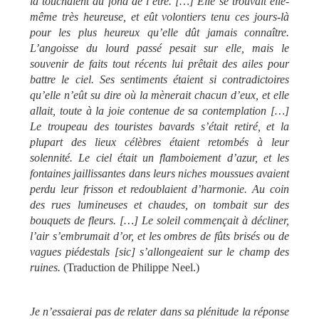
la touchaient au fond de l’être. […] Elle se trouvait elle-
même très heureuse, et eût volontiers tenu ces jours-là
pour les plus heureux qu’elle dût jamais connaître.
L’angoisse du lourd passé pesait sur elle, mais le
souvenir de faits tout récents lui prêtait des ailes pour
battre le ciel. Ses sentiments étaient si contradictoires
qu’elle n’eût su dire où la mènerait chacun d’eux, et elle
allait, toute à la joie contenue de sa contemplation […]
Le troupeau des touristes bavards s’était retiré, et la
plupart des lieux célèbres étaient retombés à leur
solennité. Le ciel était un flamboiement d’azur, et les
fontaines jaillissantes dans leurs niches moussues avaient
perdu leur frisson et redoublaient d’harmonie. Au coin
des rues lumineuses et chaudes, on tombait sur des
bouquets de fleurs. […] Le soleil commençait à décliner,
l’air s’embrumait d’or, et les ombres de fûts brisés ou de
vagues piédestals [sic] s’allongeaient sur le champ des
ruines.
(Traduction de Philippe Neel.)
Je n’essaierai pas de relater dans sa plénitude la réponse