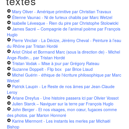
textes
Mary Oliver - Amérique primitive
par Christian Travaux
Étienne Vaunac - Ni de furieux chablis
par Marc Wetzel
Isabelle Lévesque - Rien du pire
par Christophe Stolowicki
James Sacré – Compagnie de l’animal poème
par François
Huglo
Pierre Vinclair - La Décize, Jérémy Cheval - Peinture à l’eau
du Rhône
par Tristan Hordé
Ariot Chloé et Bormand Marc (sous la direction de) - Michel
Ange-Rodin...
par Tristan Hordé
Tristan Vodak – Mise à jour
par Grégory Rateau
Suzanne Doppelt - Flip box
par Brice Liaud
Michel Guérin - éthique de l'écriture philosophique
par Marc
Wetzel
Patrick Laupin - Le Reste de nos âmes
par Jean-Claude
Leroy
Ariane Dreyfus - Une histoire passera ici
par Olivier Vossot
Julien Starck – Naviguer sur la terre
par François Huglo
John Berger - Et nos visages, mon cœur, fugaces comme
des photos.
par Marion Honnoré
Karine Miermont - Les instants les merles
par Michaël
Bishop