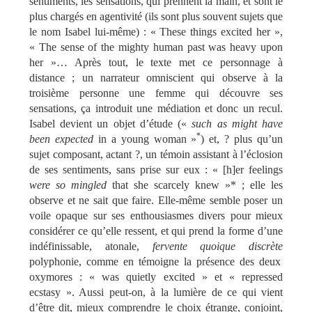
sentiments, les sensations, qui prennent la main, et sont le
plus chargés en agentivité (ils sont plus souvent sujets que
le nom Isabel lui-même) : «
These things excited her
»,
«
The sense of the mighty human past was heavy upon
her
»… Après tout, le texte met ce personnage à
distance ; un narrateur omniscient qui observe à la
troisième personne une femme qui découvre ses
sensations, ça introduit une médiation et donc un recul.
Isabel devient un objet d’étude («
such as might have
*
been expected
in a young woman
»
)
et, ? plus qu’un
sujet composant, actant ?, un témoin assistant à l’éclosion
de ses sentiments, sans prise sur eux : « [h]
er feelings
were so mingled
that she scarcely knew
»* ;
elle les
observe et ne sait que faire.
Elle-même semble poser un
voile opaque sur ses enthousiasmes divers pour mieux
considérer ce qu’elle ressent, et qui prend la forme d’une
indéfinissable, atonale,
fervente quoique discrète
polyphonie, comme en témoigne la présence des deux
oxymores : «
was quietly excited » et « repressed
ecstasy ». Aussi peut-on, à la lumière de ce qui vient
d’être dit, mieux comprendre le choix étrange, conjoint,