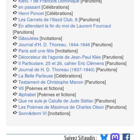
Kietu ? de Francois Dominique
[Parutions]
en passant
[Célébrations]
Henri Poncet
[Célébrations]
Les Carnets de l'Iliazd Club, 8
[Parutions]
En attendant la fin du moi de Laurent Fourcaut
[Parutions]
Giboulées
[Incitations]
Journal d'H. D. Thoreau, 1844-1846
[Parutions]
Paris soit une fête
[Incitations]
Décorateur de l'agonie de Jean-Paul Klée
[Parutions]
Il Particolare, 25 et 26, cahier Eric Clémens
[Parutions]
Journal de H. D. Thoreau (1837-1840)
[Parutions]
La Belle Parleuse
[Célébrations]
Testament de Christophe Manon
[Parutions]
VII
[Poèmes et fictions]
Alphabet
[Poèmes et fictions]
Que ne suis-je Catulle de Jude Stéfan
[Parutions]
Les Poèmes de Maximus de Charles Olson
[Parutions]
Sonn&demi VI
[Incitations]
Suivez Sitaudis :