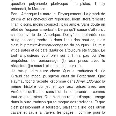
question polyphonie plurivoque multipistes, il s'y
entendait, le Maurice.
Bon, l'Amérique l'a marqué. Physiquement, il a grandi de
20 cm et ses cheveux ont repoussé. Idem littérairement :
il fait, disons, moins compact ; plus ample. Sans doute un
effet de l'espace américain. De ça qu'il cause d'ailleurs :
sa découverte de l'Amérique. Délayée et retardée (les
bilingues comprendront) dans l'eau des nouilles, mais
c'est le prétexte-leitmotiv-rengaine du bouquin : l'auteur
vit de pâtes et de café (Maurice a toujours été frugal). Le
tout à plusieurs voix bien sûr : il n'a pas pu s'en
empêcher. Le personnage (il) aux prises avec le
rédacteur (je) sous l'œil du concepteur (tu).
J'aurais pu dire autre chose. Que la traduction d'…ric
Giraud est impec, puisqu'on dirait du Ferderman. Que
Raymauriçond raconte ici comme dans
Amer Eldorado
la
même histoire du jeune type aux prises avec une
Amérique qu'il aime sans bien la comprendre - comme
tout ce qu'on aime. Que c'est un roman d'apprentissage
dans la pure tradition qui se moque des traditions. Et que
c'est passionnant à feuilleter, plaisant à lire dès qu'on
cavale et saute à travers les pages - comme pour la