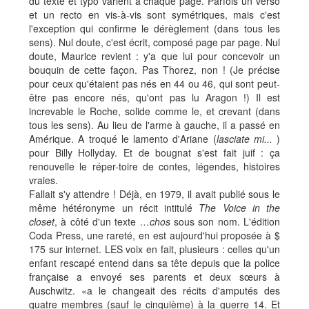
du texte et typo varient à chaque page. Parfois un verso
et un recto en vis-à-vis sont symétriques, mais c'est
l'exception qui confirme le dérèglement (dans tous les
sens). Nul doute, c'est écrit, composé page par page. Nul
doute, Maurice revient : y'a que lui pour concevoir un
bouquin de cette façon. Pas Thorez, non ! (Je précise
pour ceux qu'étaient pas nés en 44 ou 46, qui sont peut-
être pas encore nés, qu'ont pas lu Aragon !) Il est
increvable le Roche, solide comme le, et crevant (dans
tous les sens). Au lieu de l'arme à gauche, il a passé en
Amérique. A troqué le lamento d'Ariane (
lasciate mi...
)
pour Billy Hollyday. Et de bougnat s'est fait juif : ça
renouvelle le réper-toire de contes, légendes, histoires
vraies.
Fallait s'y attendre ! Déjà, en 1979, il avait publié sous le
même hétéronyme un récit intitulé
The Voice in the
closet
, à côté d'un texte
…chos
sous son nom. L'édition
Coda Press, une rareté, en est aujourd'hui proposée à $
175 sur internet. LES voix en fait, plusieurs : celles qu'un
enfant rescapé entend dans sa tête depuis que la police
française a envoyé ses parents et deux sœurs à
Auschwitz. «a le changeait des récits d'amputés des
quatre membres (sauf le cinquième) à la guerre 14. Et