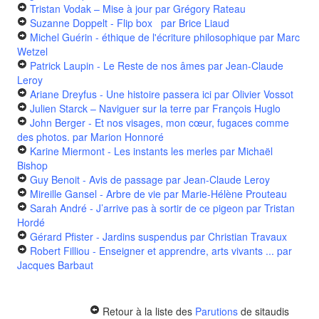
Tristan Vodak – Mise à jour
par Grégory Rateau
Suzanne Doppelt - Flip box
par Brice Liaud
Michel Guérin - éthique de l'écriture philosophique
par Marc
Wetzel
Patrick Laupin - Le Reste de nos âmes
par Jean-Claude
Leroy
Ariane Dreyfus - Une histoire passera ici
par Olivier Vossot
Julien Starck – Naviguer sur la terre
par François Huglo
John Berger - Et nos visages, mon cœur, fugaces comme
des photos.
par Marion Honnoré
Karine Miermont - Les instants les merles
par Michaël
Bishop
Guy Benoit - Avis de passage
par Jean-Claude Leroy
Mireille Gansel - Arbre de vie
par Marie-Hélène Prouteau
Sarah André - J’arrive pas à sortir de ce pigeon
par Tristan
Hordé
Gérard Pfister - Jardins suspendus
par Christian Travaux
Robert Filliou - Enseigner et apprendre, arts vivants ...
par
Jacques Barbaut
Retour à la liste des
Parutions
de sitaudis