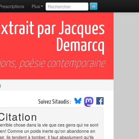
Prescriptions
Plus
 extrait par Jacques
Demarcq
ions, poésie contemporaine
q
Suivez Sitaudis :
Citation
errible chose dans la vie que ces gens qui ne sont
ien! Comme un poids inerte qu'on abandonne en
'air, ils tendent à tomber, il faut absolument qu'ils