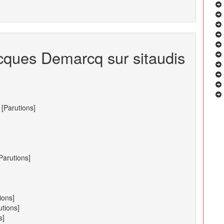
acques Demarcq sur sitaudis
[Parutions]
Parutions]
ions]
utions]
s]