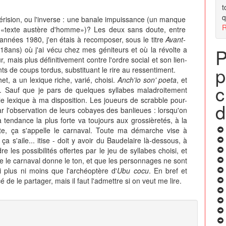
t
q
 dérision, ou l'inverse : une banale impuissance (un manque
R
e («texte austère d'homme»)? Les deux sans doute, entre
années 1980, j'en étais à recomposer, sous le titre
Avant-
P
18ans) où j'ai vécu chez mes géniteurs et où la révolte a
 mais plus définitivement contre l'ordre social et son lien-
p
s de coups tordus, substituant le rire au ressentiment.
, a un lexique riche, varié, choisi.
Anch'io son' poeta
, et
c
re. Sauf que je pars de quelques syllabes maladroitement
e le lexique à ma disposition. Les joueurs de scrabble pour-
d
ar l'observation de leurs cobayes des banlieues : lorsqu'on
 tendance la plus forte va toujours aux grossièretés, à la
te, ça s'appelle le carnaval. Toute ma démarche vise à
ça s'aile... itise - doit y avoir du Baudelaire là-dessous, à
 les possibilités offertes par le jeu de syllabes choisi, et
que le carnaval donne le ton, et que les personnages ne sont
 plus ni moins que l'archéoptère d'
Ubu cocu
. En bref et
cé de le partager, mais il faut l'admettre si on veut me lire.