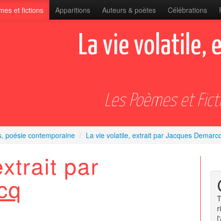
es et fictions
Apparitions
Auteurs & poètes
Célébrations
La vie volatile,
Les Poèmes et Fict
s, poésie contemporaine
/
La vie volatile, extrait par Jacques Demarc
extrait par
cq
T
r
l