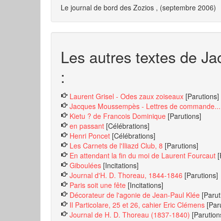
Le journal de bord des
Zozios
, (septembre 2006)
Les autres textes de J
:
Laurent Grisel - Odes zaux zoiseaux
[Parutions]
Jacques Moussempès - Lettres de commande...
Kietu ? de Francois Dominique
[Parutions]
en passant
[Célébrations]
Henri Poncet
[Célébrations]
Les Carnets de l'Iliazd Club, 8
[Parutions]
En attendant la fin du moi de Laurent Fourcaut
[
Giboulées
[Incitations]
Journal d'H. D. Thoreau, 1844-1846
[Parutions]
Paris soit une fête
[Incitations]
Décorateur de l'agonie de Jean-Paul Klée
[Parut
Il Particolare, 25 et 26, cahier Eric Clémens
[Par
Journal de H. D. Thoreau (1837-1840)
[Parution