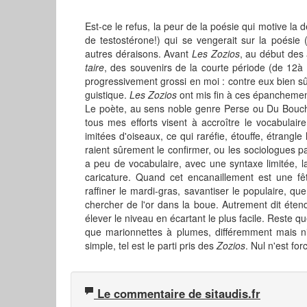
Est-ce le refus, la peur de la poésie qui motive la
de testostérone!) qui se vengerait sur la poési
autres déraisons. Avant
Les Zozios
, au début des 
taire
, des souvenirs de la courte période (de 12à 
progressivement grossi en moi : contre eux bien sûr,
guistique.
Les Zozios
ont mis fin à ces épanchement
Le poète, au sens noble genre Perse ou Du Bouchet
tous mes efforts visent à accroître le vocabulai
imitées d'oiseaux, ce qui raréfie, étouffe, étrangl
raient sûrement le confirmer, ou les sociologues p
a peu de vocabulaire, avec une syntaxe limitée, la
caricature. Quand cet encanaillement est une fê
raffiner le mardi-gras, savantiser le populaire, que 
chercher de l'or dans la boue. Autrement dit étendre
élever le niveau en écartant le plus facile. Reste 
que marionnettes à plumes, différemment mais ni
simple, tel est le parti pris des
Zozios
. Nul n'est for
Le commentaire de sitaudis.fr