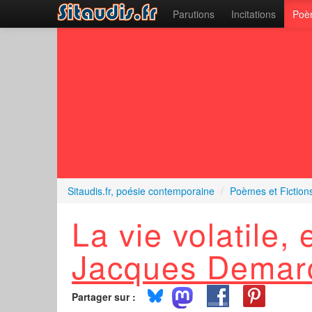
Parutions
Incitations
Poèm
Sitaudis.fr, poésie contemporaine
/
Poèmes et Fiction
La vie volatile, 
Jacques Demar
Partager sur :