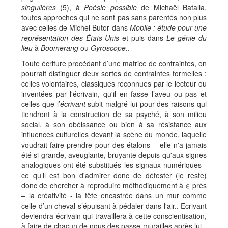
singulières
(5), à
Poésie possible
de Michaël Batalla,
toutes approches qui ne sont pas sans parentés non plus
avec celles de Michel Butor dans
Mobile : étude pour une
représentation des États-Unis
et puis dans
Le génie du
lieu
à
Boomerang
ou
Gyroscope
..
Toute écriture procédant d’une matrice de contraintes, on
pourrait distinguer deux sortes de contraintes formelles :
celles volontaires, classiques reconnues par le lecteur ou
inventées par l'écrivain, qu'il en fasse l’aveu ou pas et
celles que l’
écrivant
subit malgré lui pour des raisons qui
tiendront à la construction de sa psyché, à son milieu
social, à son obéissance ou bien à sa résistance aux
influences culturelles devant la scène du monde, laquelle
voudrait faire prendre pour des étalons – elle n'a jamais
été si grande, aveuglante, bruyante depuis qu'aux signes
analogiques ont été substitués les signaux numériques -
ce qu’il est bon d'admirer donc de détester (le reste)
donc de chercher à reproduire méthodiquement à ε près
– la créativité - la tête encastrée dans un mur comme
celle d’un cheval s’épuisant à pédaler dans l'air.. Ecrivant
deviendra écrivain qui travaillera à cette conscientisation,
à faire de chacun de nous des passe-murailles après lui..