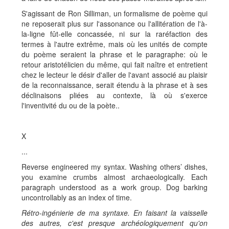
S'agissant de Ron Silliman, un formalisme de poème qui
ne reposerait plus sur l'assonance ou l'allitération de l'à-
la-ligne fût-elle concassée, ni sur la raréfaction des
termes à l'autre extrême, mais où les unités de compte
du poème seraient la phrase et le paragraphe: où le
retour aristotélicien du même, qui fait naître et entretient
chez le lecteur le désir d'aller de l'avant associé au plaisir
de la reconnaissance, serait étendu à la phrase et à ses
déclinaisons pliées au contexte, là où s'exerce
l'inventivité du ou de la poète..
X
...
Reverse engineered my syntax. Washing others’ dishes,
you examine crumbs almost archaeologically. Each
paragraph understood as a work group. Dog barking
uncontrollably as an index of time.
Rétro-ingénierie de ma syntaxe. En faisant la vaisselle
des autres, c'est presque archéologiquement qu'on