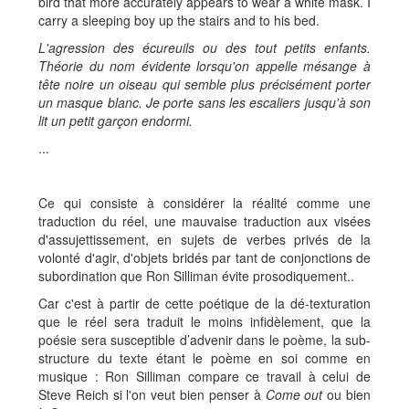
bird that more accurately appears to wear a white mask. I
carry a sleeping boy up the stairs and to his bed.
L'agression des écureuils ou des tout petits enfants.
Théorie du nom évidente lorsqu'on appelle mésange à
tête noire un oiseau qui semble plus précisément porter
un masque blanc. Je porte sans les escaliers jusqu'à son
lit un petit garçon endormi.
...
Ce qui consiste à considérer la réalité comme une
traduction du réel, une mauvaise traduction aux visées
d'assujettissement, en sujets de verbes privés de la
volonté d'agir, d'objets bridés par tant de conjonctions de
subordination que Ron Silliman évite prosodiquement..
Car c'est à partir de cette poétique de la dé-texturation
que le réel sera traduit le moins infidèlement, que la
poésie sera susceptible d’advenir dans le poème, la sub-
structure du texte étant le poème en soi comme en
musique : Ron Silliman compare ce travail à celui de
Steve Reich si l'on veut bien penser à
Come out
ou bien