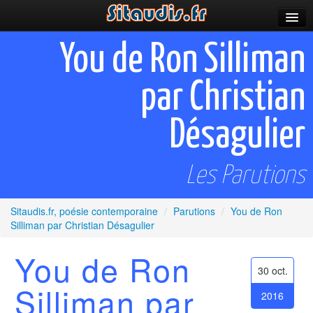
Parutions
You de Ron Silliman
Incitations
par Christian
Poèmes et fictions
Désagulier
Apparitions
Auteurs & poètes
Les Parutions
Célébrations
Sitaudis.fr, poésie contemporaine
/
Parutions
/
You de Ron
Prescriptions
Silliman par Christian Désagulier
Plus
You de Ron
30 oct.
Silliman par
2016