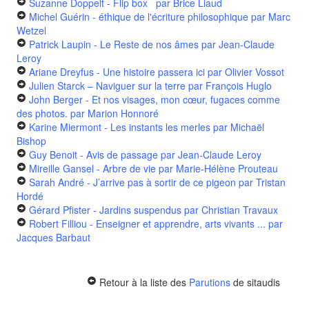
Suzanne Doppelt - Flip box
par Brice Liaud
Michel Guérin - éthique de l'écriture philosophique
par Marc
Wetzel
Patrick Laupin - Le Reste de nos âmes
par Jean-Claude
Leroy
Ariane Dreyfus - Une histoire passera ici
par Olivier Vossot
Julien Starck – Naviguer sur la terre
par François Huglo
John Berger - Et nos visages, mon cœur, fugaces comme
des photos.
par Marion Honnoré
Karine Miermont - Les instants les merles
par Michaël
Bishop
Guy Benoit - Avis de passage
par Jean-Claude Leroy
Mireille Gansel - Arbre de vie
par Marie-Hélène Prouteau
Sarah André - J’arrive pas à sortir de ce pigeon
par Tristan
Hordé
Gérard Pfister - Jardins suspendus
par Christian Travaux
Robert Filliou - Enseigner et apprendre, arts vivants ...
par
Jacques Barbaut
Retour à la liste des
Parutions
de sitaudis