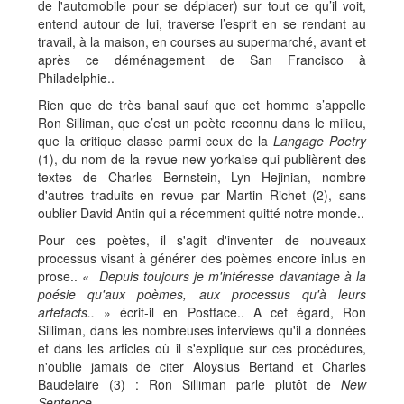
de l'automobile pour se déplacer) sur tout ce qu’il voit,
entend autour de lui, traverse l’esprit en se rendant au
travail, à la maison, en courses au supermarché, avant et
après ce déménagement de San Francisco à
Philadelphie..
Rien que de très banal sauf que cet homme s’appelle
Ron Silliman, que c’est un poète reconnu dans le milieu,
que la critique classe parmi ceux de la
Langage Poetry
(1), du nom de la revue new-yorkaise qui publièrent des
textes de Charles Bernstein, Lyn Hejinian, nombre
d'autres traduits en revue par Martin Richet (2), sans
oublier David Antin qui a récemment quitté notre monde..
Pour ces poètes, il s'agit d'inventer de nouveaux
processus visant à générer des poèmes encore inlus en
prose..
« Depuis toujours je m'intéresse davantage à la
poésie qu'aux poèmes, aux processus qu'à leurs
artefacts..
» écrit-il en Postface.. A cet égard, Ron
Silliman, dans les nombreuses interviews qu'il a données
et dans les articles où il s'explique sur ces procédures,
n'oublie jamais de citer Aloysius Bertand et Charles
Baudelaire (3) : Ron Silliman parle plutôt de
New
Sentence
..