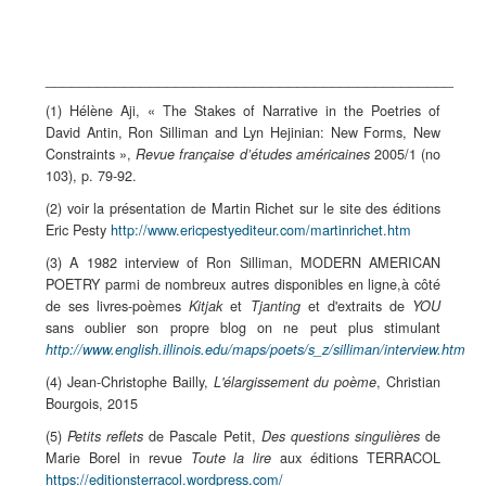
_______________________________________________
(1) Hélène Aji, « The Stakes of Narrative in the Poetries of
David Antin, Ron Silliman and Lyn Hejinian: New Forms, New
Constraints »,
2005/1 (no
Revue française d’études américaines
103), p. 79-92.
(2) voir la présentation de Martin Richet sur le site des éditions
Eric Pesty
http://www.ericpestyediteur.com/martinrichet.htm
(3) A 1982 interview of Ron Silliman, MODERN AMERICAN
POETRY parmi de nombreux autres disponibles en ligne,à côté
de ses livres-poèmes
et
et d'extraits de
Kitjak
Tjanting
YOU
sans oublier son propre blog on ne peut plus stimulant
http://www.english.illinois.edu/maps/poets/s_z/silliman/interview.htm
(4) Jean-Christophe Bailly,
, Christian
L'élargissement du poème
Bourgois, 2015
(5)
de Pascale Petit,
de
Petits reflets
Des questions singulières
Marie Borel in revue
aux éditions TERRACOL
Toute la lire
https://editionsterracol.wordpress.com/