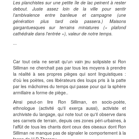
Les planchistes sur une petite île de lac peinent à rester
debout. Juste assez loin de la ville pour sentir
l'ambivalence entre banlieue et campagne (une
génération plus tard cela passera.) Maisons
gargantuesques sur terrains miniatures (« plafond
cathédrale dans l'entrée »), valeur de notre temps.
...
Car tout cela ne serait qu'un vain jeu solipsiste si Ron
Silliman ne cherchait pas par tous les moyens à prendre
la réalité à ses propres pièges qui sont linguistiques :
d'où les poètes, ces libérateurs des loups pris à la patte
par les mâchoires du temps qui passe pour qui la sphère
armillaire a forme de piège..
Ainsi peut-on lire Ron Silliman, en socio-poète,
ethnologue (activité qu'il exerça aussi), activiste et
archiviste du langage, qui note tout ce qu'il observe dans
ses carnets de terrain, depuis ces zones péri-urbaines, à
l'affût de tous les chants dont ceux des oiseaux dont Ron
Silliman ne manque pas de signaler le comportement à la