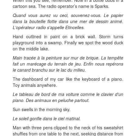
When this you see, remember. Note in a bottle bobs in a
cartoon sea. The radio operator’s name is Sparks.
Quand vous aurez vu ceci, souvenez-vous. Le papier
dans la bouteille flotte dans une mer de dessin animé.
L'opérateur radio s'appelle Etincelles.
Hand outlined in paint on a brick wall. Storm turns
playground into a swamp. Finally we spot the wood duck
on the middle lake.
Main tracée à la peinture sur mur de brique. La tempête
fait un marécage du terrain de jeu. Enfin nous repérons
le canard branchu sur le lac du milieu.
The dashboard of my car like the keyboard of a piano.
Toy animals anywhere.
Le tableau de bord de ma voiture comme le clavier d'un
piano. Des animaux en peluche partout.
Sun swells in the morning sky.
Le soleil gonfle dans le ciel matinal.
Man with three pens clipped to the neck of his sweatshirt
shuffles from one table to the next, seeking distance from