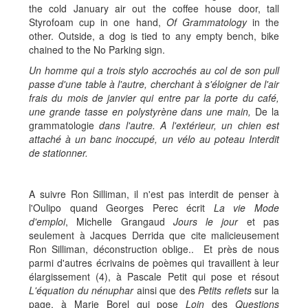
the cold January air out the coffee house door, tall
Styrofoam cup in one hand,
Of Grammatology
in the
other. Outside, a dog is tied to any empty bench, bike
chained to the No Parking sign.
Un homme qui a trois stylo accrochés au col de son pull
passe d'une table à l'autre, cherchant à s'éloigner de l'air
frais du mois de janvier qui entre par la porte du café,
une grande tasse en polystyrène dans une main,
De la
grammatologie
dans l'autre. A l'extérieur, un chien est
attaché à un banc inoccupé, un vélo au poteau Interdit
de stationner.
A suivre Ron Silliman, il n'est pas interdit de penser à
l'Oulipo quand Georges Perec écrit
La vie Mode
d'emploi
, Michelle Grangaud
Jours le jour
et pas
seulement à Jacques Derrida que cite malicieusement
Ron Silliman, déconstruction oblige.. Et près de nous
parmi d'autres écrivains de poèmes qui travaillent à leur
élargissement (4), à Pascale Petit qui pose et résout
L'équation du nénuphar
ainsi que des
Petits reflets
sur la
page, à Marie Borel qui pose
Loin
des
Questions