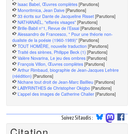
Isaac Babel, Œuvres complètes
[Parutions]
Monoritmica, Jean Daive
[Parutions]
33 écrits sur Dante de Jacqueline Risset
[Parutions]
NATHANAËL, "effarés visages"
[Parutions]
Brille-Babil n°1, Revue de l’Essai
[Parutions]
Alessandro de Francesco, " Pour une théorie non-
dualiste de la poésie (1960-1989)"
[Parutions]
TOUT HOMÈRE, nouvelle traduction
[Parutions]
Traité des sirènes, Philippe Beck (1)
[Parutions]
Valère Novarina, Le jeu des ombres
[Parutions]
François Villon, Œuvres complètes
[Parutions]
Arthur Rimbaud, biographie de Jean-Jacques Lefrère
(réédition)
[Parutions]
Nichane tout droit de Jean-Marc Baillieu
[Parutions]
LABYRINTHES de Christopher Okigbo
[Parutions]
L’appel des images de Catherine Chalier
[Parutions]
Suivez Sitaudis :
Citation