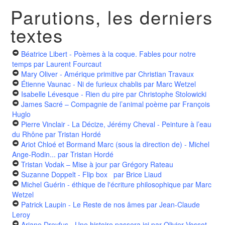
Parutions, les derniers
textes
Béatrice Libert - Poèmes à la coque. Fables pour notre
temps
par Laurent Fourcaut
Mary Oliver - Amérique primitive
par Christian Travaux
Étienne Vaunac - Ni de furieux chablis
par Marc Wetzel
Isabelle Lévesque - Rien du pire
par Christophe Stolowicki
James Sacré – Compagnie de l’animal poème
par François
Huglo
Pierre Vinclair - La Décize, Jérémy Cheval - Peinture à l’eau
du Rhône
par Tristan Hordé
Ariot Chloé et Bormand Marc (sous la direction de) - Michel
Ange-Rodin...
par Tristan Hordé
Tristan Vodak – Mise à jour
par Grégory Rateau
Suzanne Doppelt - Flip box
par Brice Liaud
Michel Guérin - éthique de l'écriture philosophique
par Marc
Wetzel
Patrick Laupin - Le Reste de nos âmes
par Jean-Claude
Leroy
Ariane Dreyfus - Une histoire passera ici
par Olivier Vossot