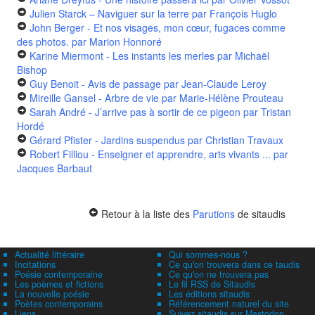
Julien Starck – Naviguer sur la terre
par François Huglo
John Berger - Et nos visages, mon cœur, fugaces comme
des photos.
par Marion Honnoré
Karine Miermont - Les instants les merles
par Michaël
Bishop
Guy Benoit - Avis de passage
par Jean-Claude Leroy
Mireille Gansel - Arbre de vie
par Marie-Hélène Prouteau
Sarah André - J’arrive pas à sortir de ce pigeon
par Tristan
Hordé
Gérard Pfister - Jardins suspendus
par Christian Travaux
Robert Filliou - Enseigner et apprendre, arts vivants ...
par
Jacques Barbaut
Retour à la liste des
Parutions
de sitaudis
Actualité littéraire
Qui sommes-nous ?
Incitations
Ce qu'on trouvera dans ce taudis
Poésie contemporaine
Ce qu'on ne trouvera pas
Les poèmes et fictions
Le fil RSS de Sitaudis
La nouvelle poésie
Les éditions sitaudis
Poètes contemporains
Référencement naturel du site
Liens
Suivez sitaudis sur Mastodon