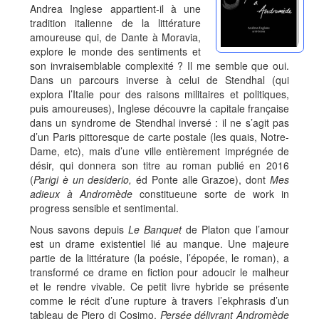
Andrea Inglese appartient-il à une
tradition italienne de la littérature
amoureuse qui, de Dante à Moravia,
explore le monde des sentiments et
son invraisemblable complexité ? Il me semble que oui.
Dans un parcours inverse à celui de Stendhal (qui
explora l’Italie pour des raisons militaires et politiques,
puis amoureuses), Inglese découvre la capitale française
dans un syndrome de Stendhal inversé : il ne s’agit pas
d’un Paris pittoresque de carte postale (les quais, Notre-
Dame, etc), mais d’une ville entièrement imprégnée de
désir, qui donnera son titre au roman publié en 2016
(
Parigi è un desiderio,
éd Ponte alle Grazoe), dont
Mes
adieux à
Andromède
constitueune sorte de work in
progress sensible et sentimental.
Nous savons depuis
Le Banquet
de Platon que l’amour
est un drame existentiel lié au manque. Une majeure
partie de la littérature (la poésie, l’épopée, le roman), a
transformé ce drame en fiction pour adoucir le malheur
et le rendre vivable. Ce petit livre hybride se présente
comme le récit d’une rupture à travers l’ekphrasis d’un
tableau de Piero di Cosimo,
Persée délivrant
Andromède