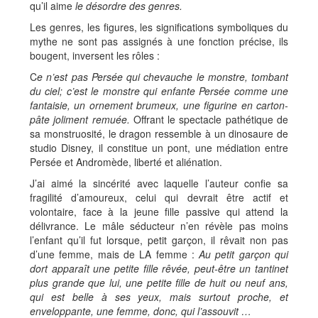
qu’il aime
le désordre des genres.
Les genres, les figures, les significations symboliques du
mythe ne sont pas assignés à une fonction précise, ils
bougent, inversent les rôles :
C
e n’est pas Persée qui chevauche le monstre, tombant
du ciel; c’est le monstre qui enfante Persée comme une
fantaisie, un ornement brumeux, une figurine en carton-
pâte joliment remuée.
Offrant le spectacle pathétique de
sa monstruosité, le dragon ressemble à un dinosaure de
studio Disney, il constitue un pont, une médiation entre
Persée et Andromède, liberté et aliénation.
J’ai aimé la sincérité avec laquelle l’auteur confie sa
fragilité d’amoureux, celui qui devrait être actif et
volontaire, face à la jeune fille passive qui attend la
délivrance. Le mâle séducteur n’en révèle pas moins
l’enfant qu’il fut lorsque, petit garçon, il rêvait non pas
d’une femme, mais de LA femme :
Au petit garçon qui
dort apparaît une petite fille rêvée, peut-être un tantinet
plus grande que lui, une petite fille de huit ou neuf ans,
qui est belle à ses yeux, mais surtout proche, et
enveloppante, une femme, donc, qui l’assouvit …