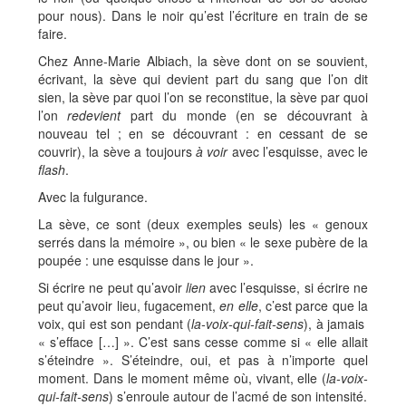
pour nous). Dans le noir qu’est l’écriture en train de se
faire.
Chez Anne-Marie Albiach, la sève dont on se souvient,
écrivant, la sève qui devient part du sang que l’on dit
sien, la sève par quoi l’on se reconstitue, la sève par quoi
l’on
redevient
part du monde (en se découvrant à
nouveau tel ; en se découvrant : en cessant de se
couvrir), la sève a toujours
à voir
avec l’esquisse, avec le
flash
.
Avec la fulgurance.
La sève, ce sont (deux exemples seuls) les « genoux
serrés dans la mémoire », ou bien « le sexe pubère de la
poupée : une esquisse dans le jour ».
Si écrire ne peut qu’avoir
lien
avec l’esquisse, si écrire ne
peut qu’avoir lieu, fugacement,
en elle
, c’est parce que la
voix, qui est son pendant (
la-voix-qui-fait-sens
), à jamais
« s’efface […] ». C’est sans cesse comme si « elle allait
s’éteindre ». S’éteindre, oui, et pas à n’importe quel
moment. Dans le moment même où, vivant, elle (
la-voix-
qui-fait-sens
) s’enroule autour de l’acmé de son intensité.