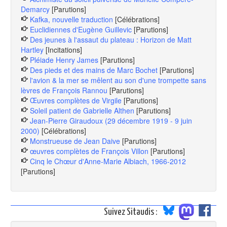
Demarcy
[Parutions]
Kafka, nouvelle traduction
[Célébrations]
Euclidiennes d'Eugène Guillevic
[Parutions]
Des jeunes à l'assaut du plateau : Horizon de Matt
Hartley
[Incitations]
Pléiade Henry James
[Parutions]
Des pieds et des mains de Marc Bochet
[Parutions]
l'avion & la mer se mêlent au son d'une trompette sans
lèvres de François Rannou
[Parutions]
Œuvres complètes de Virgile
[Parutions]
Soleil patient de Gabrielle Althen
[Parutions]
Jean-Pierre Giraudoux (29 décembre 1919 - 9 juin
2000)
[Célébrations]
Monstrueuse de Jean Daive
[Parutions]
œuvres complètes de François Villon
[Parutions]
Cinq le Chœur d'Anne-Marie Albiach, 1966-2012
[Parutions]
Suivez Sitaudis :