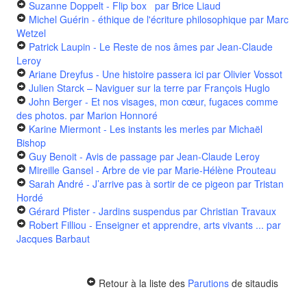
Suzanne Doppelt - Flip box
par Brice Liaud
Michel Guérin - éthique de l'écriture philosophique
par Marc
Wetzel
Patrick Laupin - Le Reste de nos âmes
par Jean-Claude
Leroy
Ariane Dreyfus - Une histoire passera ici
par Olivier Vossot
Julien Starck – Naviguer sur la terre
par François Huglo
John Berger - Et nos visages, mon cœur, fugaces comme
des photos.
par Marion Honnoré
Karine Miermont - Les instants les merles
par Michaël
Bishop
Guy Benoit - Avis de passage
par Jean-Claude Leroy
Mireille Gansel - Arbre de vie
par Marie-Hélène Prouteau
Sarah André - J’arrive pas à sortir de ce pigeon
par Tristan
Hordé
Gérard Pfister - Jardins suspendus
par Christian Travaux
Robert Filliou - Enseigner et apprendre, arts vivants ...
par
Jacques Barbaut
Retour à la liste des
Parutions
de sitaudis