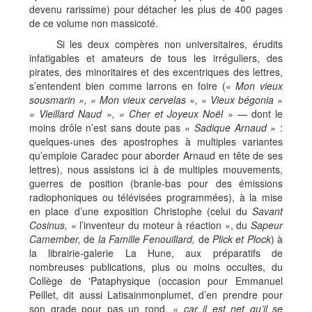
devenu rarissime) pour détacher les plus de 400 pages
de ce volume non massicoté.
Si les deux compères non universitaires, érudits
infatigables et amateurs de tous les irréguliers, des
pirates, des minoritaires et des excentriques des lettres,
s’entendent bien comme larrons en foire («
Mon vieux
sousmarin
»
,
«
Mon vieux cervelas
»
,
«
Vieux b
é
gonia
»
«
Vieillard Naud
»
,
«
Cher et Joyeux No
ë
l
»
— dont le
moins drôle n’est sans doute pas
«
Sadique Arnaud
»
:
quelques-unes des apostrophes à multiples variantes
qu’emploie Caradec pour aborder Arnaud en tête de ses
lettres), nous assistons ici à de multiples mouvements,
guerres de position (branle-bas pour des émissions
radiophoniques ou télévisées programmées), à la mise
en place d’une exposition Christophe (celui du
Savant
Cosinus,
« l’inventeur du moteur à réaction », du
Sapeur
Camember,
de
la Famille Fenouillard,
de
Plick et Plock
) à
la librairie-galerie La Hune, aux préparatifs de
nombreuses publications, plus ou moins occultes, du
Collège de 'Pataphysique (occasion pour Emmanuel
Peillet, dit aussi Latisainmonplumet, d’en prendre pour
son grade pour pas un rond,
«
car il est net qu
’
il se