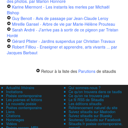
des photos.
par Marion Honnoré
Karine Miermont - Les instants les merles
par Michaël
Bishop
Guy Benoit - Avis de passage
par Jean-Claude Leroy
Mireille Gansel - Arbre de vie
par Marie-Hélène Prouteau
Sarah André - J’arrive pas à sortir de ce pigeon
par Tristan
Hordé
Gérard Pfister - Jardins suspendus
par Christian Travaux
Robert Filliou - Enseigner et apprendre, arts vivants ...
par
Jacques Barbaut
Retour à la liste des
Parutions
de sitaudis
Actualité littéraire
Qui sommes-nous ?
Incitations
Ce qu'on trouvera dans ce taudis
Poésie contemporaine
Ce qu'on ne trouvera pas
Les poèmes et fictions
Le fil RSS de Sitaudis
La nouvelle poésie
Les éditions sitaudis
Poètes contemporains
Référencement naturel du site
Liens
Suivez sitaudis sur Mastodon
Citations
Suivez sitaudis sur Bluesky
Hommages
Soutenez Sitaudis sur Facebook
Vidéos
Sitaudis.fr poésie contemporaine,
Poésie sonore, MP3
accueil