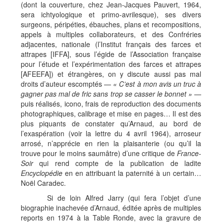
(dont la couverture, chez Jean-Jacques Pauvert, 1964,
sera ichtyologique et primo-avrilesque), ses divers
surgeons, péripéties, ébauches, plans et recompositions,
appels à multiples collaborateurs, et des Confréries
adjacentes, nationale (l’Institut français des farces et
attrapes [IFFA], sous l’égide de l’Association française
pour l’étude et l’expérimentation des farces et attrapes
[AFEEFA]) et étrangères, on y discute aussi pas mal
droits d’auteur escomptés —
«
C
’
est
à
mon avis un truc
à
gagner pas mal de fric sans trop se casser le bonnet
»
—
puis réalisés, icono, frais de reproduction des documents
photographiques, calibrage et mise en pages… Il est des
plus piquants de constater qu’Arnaud, au bord de
l’exaspération (voir la lettre du 4 avril 1964), arroseur
arrosé, n’apprécie en rien la plaisanterie (ou qu’il la
trouve pour le moins saumâtre) d’une critique de
France-
Soir
qui rend compte de la publication de ladite
Encyclop
é
die
en en attribuant la paternité à un certain…
Noël Caradec.
Si de loin Alfred Jarry (qui fera l’objet d’une
biographie inachevée d’Arnaud, éditée après de multiples
reports en 1974 à la Table Ronde, avec la gravure de