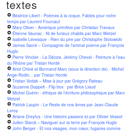
textes
Béatrice Libert - Poèmes à la coque. Fables pour notre
temps
par Laurent Fourcaut
Mary Oliver - Amérique primitive
par Christian Travaux
Étienne Vaunac - Ni de furieux chablis
par Marc Wetzel
Isabelle Lévesque - Rien du pire
par Christophe Stolowicki
James Sacré – Compagnie de l’animal poème
par François
Huglo
Pierre Vinclair - La Décize, Jérémy Cheval - Peinture à l’eau
du Rhône
par Tristan Hordé
Ariot Chloé et Bormand Marc (sous la direction de) - Michel
Ange-Rodin...
par Tristan Hordé
Tristan Vodak – Mise à jour
par Grégory Rateau
Suzanne Doppelt - Flip box
par Brice Liaud
Michel Guérin - éthique de l'écriture philosophique
par Marc
Wetzel
Patrick Laupin - Le Reste de nos âmes
par Jean-Claude
Leroy
Ariane Dreyfus - Une histoire passera ici
par Olivier Vossot
Julien Starck – Naviguer sur la terre
par François Huglo
John Berger - Et nos visages, mon cœur, fugaces comme