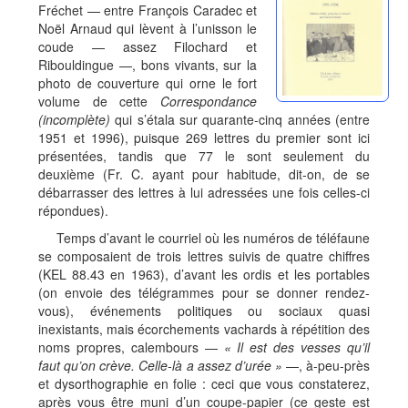
Fréchet — entre François Caradec et
Noël Arnaud qui lèvent à l’unisson le
coude — assez Filochard et
Ribouldingue —, bons vivants, sur la
photo de couverture qui orne le fort
volume de cette
Correspondance
(incompl
è
te)
qui s’étala sur quarante-cinq années (entre
1951 et 1996), puisque 269 lettres du premier sont ici
présentées, tandis que 77 le sont seulement du
deuxième (Fr. C. ayant pour habitude, dit-on, de se
débarrasser des lettres à lui adressées une fois celles-ci
répondues).
Temps d’avant le courriel où les numéros de téléfaune
se composaient de trois lettres suivis de quatre chiffres
(KEL 88.43 en 1963), d’avant les ordis et les portables
(on envoie des télégrammes pour se donner rendez-
vous), événements politiques ou sociaux quasi
inexistants, mais écorchements vachards à répétition des
noms propres, calembours —
«
Il est des vesses qu
’
il
faut qu
’
on cr
è
ve. Celle-l
à
a assez d
’
ur
é
e
»
—, à-peu-près
et dysorthographie en folie : ceci que vous constaterez,
après vous être muni d’un coupe-papier (ce geste est