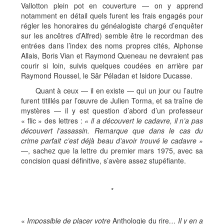
Vallotton plein pot en couverture — on y apprend
notamment en détail quels furent les frais engagés pour
régler les honoraires du généalogiste chargé d’enquêter
sur les ancêtres d’Alfred) semble être le recordman des
entrées dans l’index des noms propres cités, Alphonse
Allais, Boris Vian et Raymond Queneau ne devraient pas
courir si loin, suivis quelques coudées en arrière par
Raymond Roussel, le Sâr Péladan et Isidore Ducasse.
Quant à ceux — il en existe — qui un jour ou l’autre
furent titillés par l’œuvre de Julien Torma, et sa traîne de
mystères — il y est question d’abord d’un professeur
« flic » des lettres :
«
il a d
é
couvert le cadavre, il n
’
a pas
d
é
couvert l
’
assassin. Remarque que dans le cas du
crime parfait c
’
est d
é
j
à
beau d
’
avoir trouv
é
le cadavre
»
—, sachez que la lettre du premier mars 1975, avec sa
concision quasi définitive, s’avère assez stupéfiante.
*
«
Impossible de placer votre
Anthologie du rire
…
Il y en a