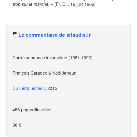
trop sur le march
é
.
»
(Fr. C. , 19 juin 1969)
Le commentaire de sitaudis.fr
Correspondance incompl
è
te (1951-1996)
François Caradec & Noël Arnaud
Du Lérot, éditeur
, 2015
456 pages illustrées
38 €