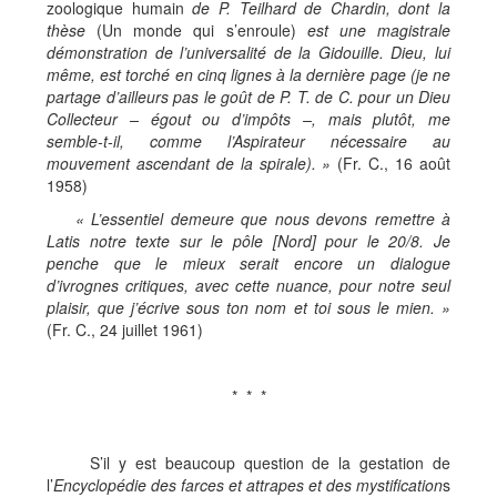
zoologique humain
de P. Teilhard de Chardin, dont la
th
è
se
(Un monde qui s’enroule)
est une magistrale
d
é
monstration de l
’
universalit
é
de la Gidouille. Dieu, lui
m
ê
me, est torch
é
en cinq lignes
à
la derni
è
re page (je ne
partage d
’
ailleurs pas le go
û
t de P. T. de C. pour un Dieu
Collecteur
– é
gout ou d
’
imp
ô
ts
–
, mais plut
ô
t, me
semble-t-il, comme l
’
Aspirateur n
é
cessaire au
mouvement ascendant de la spirale).
»
(Fr. C., 16 août
1958)
«
L
’
essentiel demeure que nous devons remettre
à
Latis notre texte sur le p
ô
le [Nord] pour le 20/8. Je
penche que le mieux serait encore un dialogue
d
’
ivrognes critiques, avec cette nuance, pour notre seul
plaisir, que j
’é
crive sous ton nom et toi sous le mien.
»
(Fr. C., 24 juillet 1961)
* * *
S’il y est beaucoup question de la gestation de
l’
Encyclop
é
die des farces et attrapes et des mystification
s