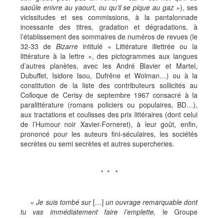
sao
û
le enivre au yaourt, ou qu
’
il se pique au gaz
»
), ses
vicissitudes et ses commissions, à la pantalonnade
incessante des titres, gradation et dégradations, à
l’établissement des sommaires de numéros de revues (le
32-33 de
Bizarre
intitulé « Littérature illettrée ou la
littérature à la lettre », des pictogrammes aux langues
d’autres planètes, avec les André Blavier et Martel,
Dubuffet, Isidore Isou, Dufrêne et Wolman…) ou à la
constitution de la liste des contributeurs sollicités au
Colloque de Cerisy de septembre 1967 consacré à la
paralittérature (romans policiers ou populaires, BD…),
aux tractations et coulisses des prix littéraires (dont celui
de l’Humour noir Xavier-Forneret), à leur goût, enfin,
prononcé pour les auteurs fini-séculaires, les sociétés
secrètes ou semi secrètes et autres supercheries.
* * *
«
Je suis tomb
é
sur
[…]
un ouvrage remarquable dont
tu vas imm
é
diatement faire l
’
emplette,
le Groupe