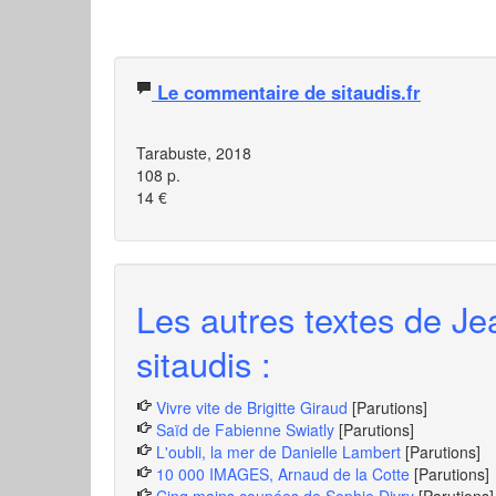
Le commentaire de sitaudis.fr
Tarabuste, 2018
108 p.
14 €
Les autres textes de J
sitaudis :
Vivre vite de Brigitte Giraud
[Parutions]
Saïd de Fabienne Swiatly
[Parutions]
L'oubli, la mer de Danielle Lambert
[Parutions]
10 000 IMAGES, Arnaud de la Cotte
[Parutions]
Cinq mains coupées de Sophie Divry
[Parutions]