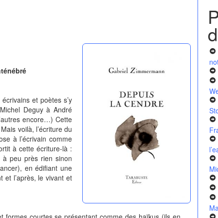
P
d
no
nténébré
We
 écrivains et poètes s’y
e Michel Deguy à André
St
d’autres encore…) Cette
Mais voilà, l’écriture du
Fr
mpose à l’écrivain comme
it à cette écriture-là :
l’
 à peu près rien sinon
ancer), en édifiant une
Mi
 et l’après, le vivant et
Ma
t formes courtes se présentant comme des haïkus (ils en