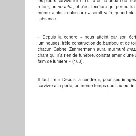
les pleurs survivent » (11). Là est le départ de l’
retour, un
no futur
, et c’est l’écriture qui permettr
même « nier la blessure » serait vain, quand bie
l’absence.
« Depuis la cendre » nous atteint par son écr
lumineuses, frêle construction de bambou et de toil
chacun Gabriel Zimmermann aura murmuré
mez
chant qui n’a rien de funèbre, constat amer d’un
faim de lumière » (103).
Il faut lire « Depuis la cendre », pour ses images
survivre à la perte, en même temps que l’auteur inte