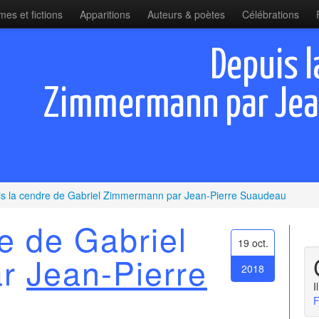
es et fictions
Apparitions
Auteurs & poètes
Célébrations
Depuis l
Zimmermann par Jea
s la cendre de Gabriel Zimmermann par Jean-Pierre Suaudeau
e de Gabriel
19 oct.
ar
Jean-Pierre
2018
I
F