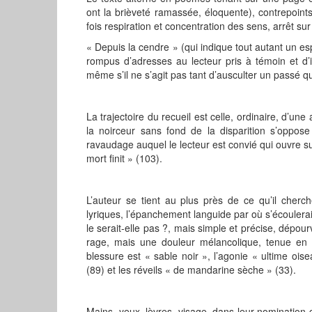
ont la brièveté ramassée, éloquente), contrepoints
fois respiration et concentration des sens, arrêt su
« Depuis la cendre » (qui indique tout autant un 
rompus d’adresses au lecteur pris à témoin et d’in
même s’il ne s’agit pas tant d’ausculter un passé que
La trajectoire du recueil est celle, ordinaire, d’u
la noirceur sans fond de la disparition s’oppose
ravaudage auquel le lecteur est convié qui ouvre sur
mort finit » (103).
L’auteur se tient au plus près de ce qu’il cherc
lyriques, l’épanchement languide par où s’écouler
le serait-elle pas ?, mais simple et précise, dépo
rage, mais une douleur mélancolique, tenue en 
blessure est « sable noir », l’agonie « ultime oise
(89) et les réveils « de mandarine sèche » (33).
Mains, yeux, lèvres, visage, dans leur nomination