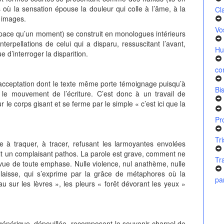
 où la sensation épouse la douleur qui colle à l’âme, à la
Cl
r images.
Vo
espace qu’un moment) se construit en monologues intérieurs
terpellations de celui qui a disparu, ressuscitant l’avant,
Hu
 d’interroger la disparition.
co
ne acceptation dont le texte même porte témoignage puisqu’à
Bi
 le mouvement de l’écriture. C’est donc à un travail de
 le corps gisant et se ferme par le simple « c’est ici que la
Pr
Tr
he à traquer, à tracer, refusant les larmoyantes envolées
ait un complaisant pathos. La parole est grave, comment ne
Tr
urvue de toute emphase. Nulle violence, nul anathème, nulle
laisse, qui s’exprime par la grâce de métaphores où la
pa
au sur les lèvres », les pleurs « forêt dévorant les yeux »
 générique, dépouillée, recomposent le souvenir charnel de