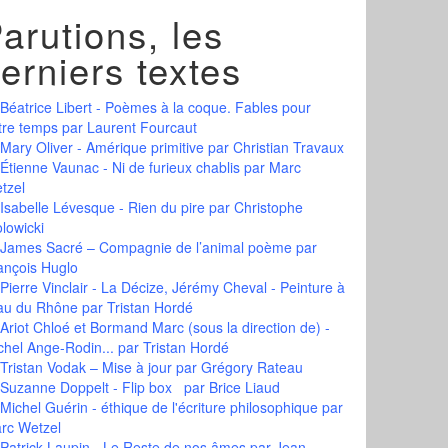
arutions, les
erniers textes
Béatrice Libert - Poèmes à la coque. Fables pour
tre temps
par Laurent Fourcaut
Mary Oliver - Amérique primitive
par Christian Travaux
Étienne Vaunac - Ni de furieux chablis
par Marc
tzel
Isabelle Lévesque - Rien du pire
par Christophe
olowicki
James Sacré – Compagnie de l’animal poème
par
ançois Huglo
Pierre Vinclair - La Décize, Jérémy Cheval - Peinture à
eau du Rhône
par Tristan Hordé
Ariot Chloé et Bormand Marc (sous la direction de) -
chel Ange-Rodin...
par Tristan Hordé
Tristan Vodak – Mise à jour
par Grégory Rateau
Suzanne Doppelt - Flip box
par Brice Liaud
Michel Guérin - éthique de l'écriture philosophique
par
rc Wetzel
Patrick Laupin - Le Reste de nos âmes
par Jean-