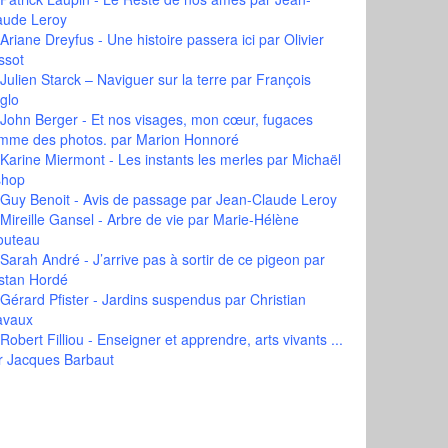
aude Leroy
Ariane Dreyfus - Une histoire passera ici
par Olivier
ssot
Julien Starck – Naviguer sur la terre
par François
glo
John Berger - Et nos visages, mon cœur, fugaces
mme des photos.
par Marion Honnoré
Karine Miermont - Les instants les merles
par Michaël
shop
Guy Benoit - Avis de passage
par Jean-Claude Leroy
Mireille Gansel - Arbre de vie
par Marie-Hélène
outeau
Sarah André - J’arrive pas à sortir de ce pigeon
par
istan Hordé
Gérard Pfister - Jardins suspendus
par Christian
avaux
Robert Filliou - Enseigner et apprendre, arts vivants ...
r Jacques Barbaut