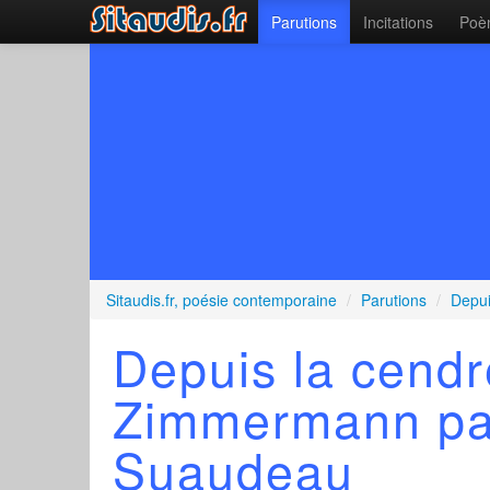
Parutions
Incitations
Poèm
Sitaudis.fr, poésie contemporaine
/
Parutions
/
Depui
Depuis la cendr
Zimmermann p
Suaudeau