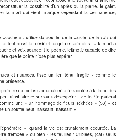
econstituer la possibilité d’un après où la pierre, le galet,
her la mort qui vient, marque cependant la permanence,
« bouche » : orifice du souffle, de la parole, de la voix qui
entent aussi le désir et ce qui ne sera plus : « la mort a
Bouche et voix scandent le poème, leitmotiv capable de dire
umière que le poète n’ose plus espérer.
nues et nuances, tisse un lien ténu, fragile « comme le
une présence.
isparaître du moins s’amenuiser, être rabotée à la lame des
eut ainsi faire retour sans désespoir : « de toi / je parlerai
a comme une « un hommage de fleurs séchées » (96) « et
e un souffle neuf, naissant, naissant ».
e l’éphémère », quand la vie est brutalement écourtée. La
rre trempée » ou bien « les feuilles / Criblées, (car) seuls