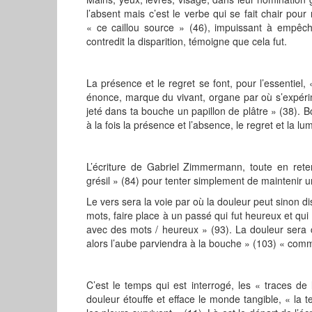
l’absent mais c’est le verbe qui se fait chair pour r
« ce caillou source » (46), impuissant à empêc
contredit la disparition, témoigne que cela fut.
La présence et le regret se font, pour l’essentiel, 
énonce, marque du vivant, organe par où s’expérim
jeté dans ta bouche un papillon de plâtre » (38). 
à la fois la présence et l’absence, le regret et la l
L’écriture de Gabriel Zimmermann, toute en rete
grésil » (84) pour tenter simplement de maintenir 
Le vers sera la voie par où la douleur peut sinon d
mots, faire place à un passé qui fut heureux et qui p
avec des mots / heureux » (93). La douleur ser
alors l’aube parviendra à la bouche » (103) « comm
C’est le temps qui est interrogé, les « traces d
douleur étouffe et efface le monde tangible, « la te