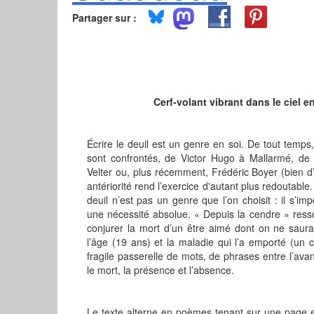
Partager sur :
Cerf-volant vibrant dans le ciel e
Écrire le deuil est un genre en soi. De tout temps,
sont confrontés, de Victor Hugo à Mallarmé, d
Velter ou, plus récemment, Frédéric Boyer (bien 
antériorité rend l’exercice d'autant plus redoutable. 
deuil n’est pas un genre que l’on choisit : il s’i
une nécessité absolue. « Depuis la cendre » ressort
conjurer la mort d’un être aimé dont on ne saura
l’âge (19 ans) et la maladie qui l’a emporté (un c
fragile passerelle de mots, de phrases entre l’avant
le mort, la présence et l’absence.
Le texte alterne en poèmes tenant sur une page e