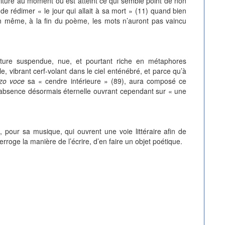
écriture au moment où est atteint ce qui semble point de non
a de rédimer « le jour qui allait à sa mort » (11) quand bien
n même, à la fin du poème, les mots n’auront pas vaincu
iture suspendue, nue, et pourtant riche en métaphores
e, vibrant cerf-volant dans le ciel enténébré, et parce qu’à
zo voce
sa « cendre intérieure » (89), aura composé ce
e absence désormais éternelle ouvrant cependant sur « une
, pour sa musique, qui ouvrent une voie littéraire afin de
rroge la manière de l’écrire, d’en faire un objet poétique.