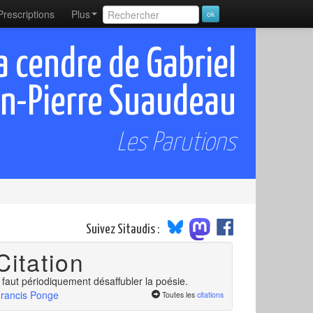
Prescriptions
Plus
a cendre de Gabriel
n-Pierre Suaudeau
Les Parutions
Suivez Sitaudis :
Citation
l faut périodiquement désaffubler la poésie.
rancis Ponge
Toutes les
citations