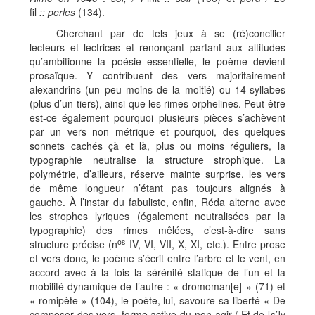
fil
:: perles
(134).
Cherchant par de tels jeux à se (ré)concilier
lecteurs et lectrices et renonçant partant aux altitudes
qu’ambitionne la poésie essentielle, le poème devient
prosaïque. Y contribuent des vers majoritairement
alexandrins (un peu moins de la moitié) ou 14-syllabes
(plus d’un tiers), ainsi que les rimes orphelines. Peut-être
est-ce également pourquoi plusieurs pièces s’achèvent
par un vers non métrique et pourquoi, des quelques
sonnets cachés çà et là, plus ou moins réguliers, la
typographie neutralise la structure strophique. La
polymétrie, d’ailleurs, réserve mainte surprise, les vers
de même longueur n’étant pas toujours alignés à
gauche. À l’instar du fabuliste, enfin, Réda alterne avec
les strophes lyriques (également neutralisées par la
typographie) des rimes mêlées, c’est-à-dire sans
os
structure précise (n
IV, VI, VII, X, XI, etc.). Entre prose
et vers donc, le poème s’écrit entre l’arbre et le vent, en
accord avec à la fois la sérénité statique de l’un et la
mobilité dynamique de l’autre : « dromoman[e] » (71) et
« romipète » (104), le poète, lui, savoure sa liberté « De
composer des vers, forme active du non-agir / Et de [s’]y