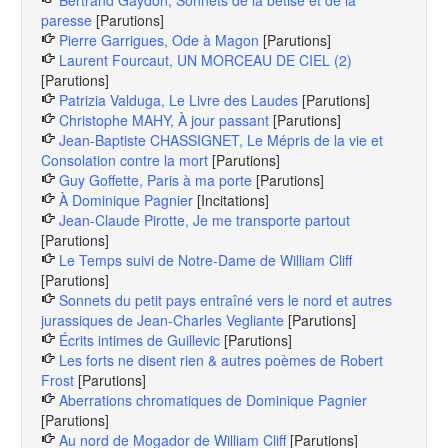
Bertrand Gaydon, Sonnets de la bêtise et de la
paresse
[Parutions]
Pierre Garrigues, Ode à Magon
[Parutions]
Laurent Fourcaut, UN MORCEAU DE CIEL (2)
[Parutions]
Patrizia Valduga, Le Livre des Laudes
[Parutions]
Christophe MAHY, À jour passant
[Parutions]
Jean-Baptiste CHASSIGNET, Le Mépris de la vie et
Consolation contre la mort
[Parutions]
Guy Goffette, Paris à ma porte
[Parutions]
À Dominique Pagnier
[Incitations]
Jean-Claude Pirotte, Je me transporte partout
[Parutions]
Le Temps suivi de Notre-Dame de William Cliff
[Parutions]
Sonnets du petit pays entraîné vers le nord et autres
jurassiques de Jean-Charles Vegliante
[Parutions]
Écrits intimes de Guillevic
[Parutions]
Les forts ne disent rien & autres poèmes de Robert
Frost
[Parutions]
Aberrations chromatiques de Dominique Pagnier
[Parutions]
Au nord de Mogador de William Cliff
[Parutions]