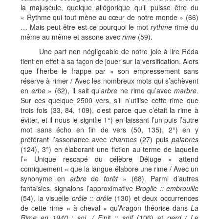
la majuscule, quelque allégorique qu’il puisse être du
« Rythme qui tout mène au cœur de notre monde » (66)
… Mais peut-être est-ce pourquoi le mot
rythme
rime du
même au même et assone avec
rime
(59).
Une part non négligeable de notre joie à lire Réda
tient en effet à sa façon de jouer sur la versification. Alors
que l’herbe le frappe par « son empressement sans
réserve à rimer / Avec les nombreux mots qui s’achèvent
en
erbe
» (62), il sait qu’
arbre
ne rime qu’avec
marbre
.
Sur ces quelque 2500 vers, s’il n’utilise cette rime que
trois fois (33, 84, 109), c’est parce que c’était la rime à
éviter, et il nous le signifie 1°) en laissant l’un puis l’autre
mot sans écho en fin de vers (50, 135), 2°) en y
préférant l’assonance avec
charmes
(27) puis
palabres
(124), 3°) en élaborant une fiction au terme de laquelle
l’« Unique rescapé du célèbre Déluge » attend
comiquement « que la langue élabore une rime / Avec un
synonyme en
arbre
de
forêt
» (68). Parmi d’autres
fantaisies, signalons l’approximative
Broglie :: embrouille
(54), la visuelle
crôle :: drôle
(130) et deux occurrences
de cette rime « à cheval » qu’Aragon théorise dans
La
Rime en 1940
:
soi, / F
init
:: soif
(106) et
perd / L
e