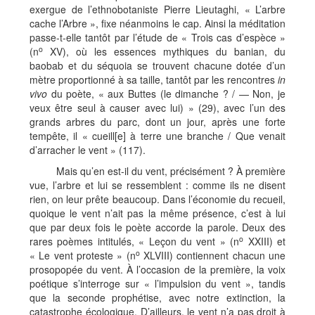
exergue de l’ethnobotaniste Pierre Lieutaghi, « L’arbre
cache l’Arbre », fixe néanmoins le cap. Ainsi la méditation
passe-t-elle tantôt par l’étude de « Trois cas d’espèce »
o
(n
XV), où les essences mythiques du banian, du
baobab et du séquoia se trouvent chacune dotée d’un
mètre proportionné à sa taille, tantôt par les rencontres
in
vivo
du poète, « aux Buttes (le dimanche ? / — Non, je
veux être seul à causer avec lui) » (29), avec l’un des
grands arbres du parc, dont un jour, après une forte
tempête, il « cueill[e] à terre une branche / Que venait
d’arracher le vent » (117).
Mais qu’en est-il du vent, précisément ? À première
vue, l’arbre et lui se ressemblent : comme ils ne disent
rien, on leur prête beaucoup. Dans l’économie du recueil,
quoique le vent n’ait pas la même présence, c’est à lui
que par deux fois le poète accorde la parole. Deux des
o
rares poèmes intitulés, « Leçon du vent » (n
XXIII) et
o
« Le vent proteste » (n
XLVIII) contiennent chacun une
prosopopée du vent. À l’occasion de la première, la voix
poétique s’interroge sur « l’impulsion du vent », tandis
que la seconde prophétise, avec notre extinction, la
catastrophe écologique. D’ailleurs, le vent n’a pas droit à