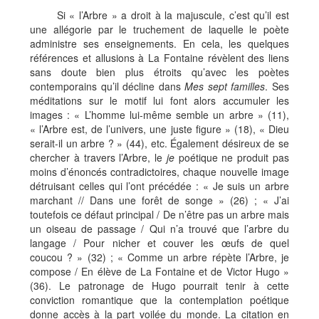
Si « l’Arbre » a droit à la majuscule, c’est qu’il est
une allégorie par le truchement de laquelle le poète
administre ses enseignements. En cela, les quelques
références et allusions à La Fontaine révèlent des liens
sans doute bien plus étroits qu’avec les poètes
contemporains qu’il décline dans
Mes sept familles
. Ses
méditations sur le motif lui font alors accumuler les
images : « L’homme lui-même semble un arbre » (11),
« l’Arbre est, de l’univers, une juste figure » (18), « Dieu
serait-il un arbre ? » (44), etc. Également désireux de se
chercher à travers l’Arbre, le
je
poétique ne produit pas
moins d’énoncés contradictoires, chaque nouvelle image
détruisant celles qui l’ont précédée : « Je suis un arbre
marchant // Dans une forêt de songe » (26) ; « J’ai
toutefois ce défaut principal / De n’être pas un arbre mais
un oiseau de passage / Qui n’a trouvé que l’arbre du
langage / Pour nicher et couver les œufs de quel
coucou ? » (32) ; « Comme un arbre répète l’Arbre, je
compose / En élève de La Fontaine et de Victor Hugo »
(36). Le patronage de Hugo pourrait tenir à cette
conviction romantique que la contemplation poétique
donne accès à la part voilée du monde. La citation en