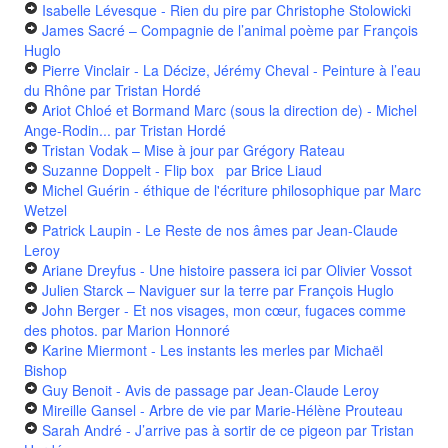
Isabelle Lévesque - Rien du pire
par Christophe Stolowicki
James Sacré – Compagnie de l’animal poème
par François
Huglo
Pierre Vinclair - La Décize, Jérémy Cheval - Peinture à l’eau
du Rhône
par Tristan Hordé
Ariot Chloé et Bormand Marc (sous la direction de) - Michel
Ange-Rodin...
par Tristan Hordé
Tristan Vodak – Mise à jour
par Grégory Rateau
Suzanne Doppelt - Flip box
par Brice Liaud
Michel Guérin - éthique de l'écriture philosophique
par Marc
Wetzel
Patrick Laupin - Le Reste de nos âmes
par Jean-Claude
Leroy
Ariane Dreyfus - Une histoire passera ici
par Olivier Vossot
Julien Starck – Naviguer sur la terre
par François Huglo
John Berger - Et nos visages, mon cœur, fugaces comme
des photos.
par Marion Honnoré
Karine Miermont - Les instants les merles
par Michaël
Bishop
Guy Benoit - Avis de passage
par Jean-Claude Leroy
Mireille Gansel - Arbre de vie
par Marie-Hélène Prouteau
Sarah André - J’arrive pas à sortir de ce pigeon
par Tristan