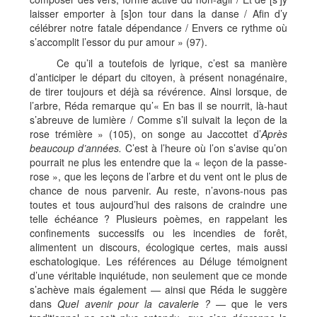
laisser emporter à [s]on tour dans la danse / Afin d’y
célébrer notre fatale dépendance / Envers ce rythme où
s’accomplit l’essor du pur amour » (97).
Ce qu’il a toutefois de lyrique, c’est sa manière
d’anticiper le départ du citoyen, à présent nonagénaire,
de tirer toujours et déjà sa révérence. Ainsi lorsque, de
l’arbre, Réda remarque qu’« En bas il se nourrit, là-haut
s’abreuve de lumière / Comme s’il suivait la leçon de la
rose trémière » (105), on songe au Jaccottet d’
Après
beaucoup d’années.
C’est à l’heure où l’on s’avise qu’on
pourrait ne plus les entendre que la « leçon de la passe-
rose », que les leçons de l’arbre et du vent ont le plus de
chance de nous parvenir. Au reste, n’avons-nous pas
toutes et tous aujourd’hui des raisons de craindre une
telle échéance ? Plusieurs poèmes, en rappelant les
confinements successifs ou les incendies de forêt,
alimentent un discours, écologique certes, mais aussi
eschatologique. Les références au Déluge témoignent
d’une véritable inquiétude, non seulement que ce monde
s’achève mais également — ainsi que Réda le suggère
dans
Quel avenir pour la cavalerie ?
— que le vers