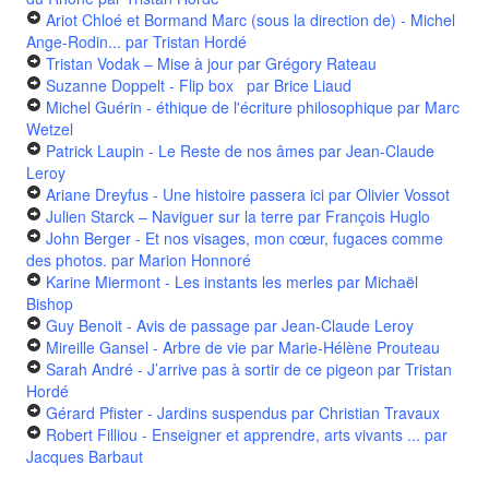
Ariot Chloé et Bormand Marc (sous la direction de) - Michel
Ange-Rodin...
par Tristan Hordé
Tristan Vodak – Mise à jour
par Grégory Rateau
Suzanne Doppelt - Flip box
par Brice Liaud
Michel Guérin - éthique de l'écriture philosophique
par Marc
Wetzel
Patrick Laupin - Le Reste de nos âmes
par Jean-Claude
Leroy
Ariane Dreyfus - Une histoire passera ici
par Olivier Vossot
Julien Starck – Naviguer sur la terre
par François Huglo
John Berger - Et nos visages, mon cœur, fugaces comme
des photos.
par Marion Honnoré
Karine Miermont - Les instants les merles
par Michaël
Bishop
Guy Benoit - Avis de passage
par Jean-Claude Leroy
Mireille Gansel - Arbre de vie
par Marie-Hélène Prouteau
Sarah André - J’arrive pas à sortir de ce pigeon
par Tristan
Hordé
Gérard Pfister - Jardins suspendus
par Christian Travaux
Robert Filliou - Enseigner et apprendre, arts vivants ...
par
Jacques Barbaut