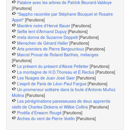
Palabre avec les arbres de Patrick Beurard-Valdoye
[Parutions]
"Sappho racontée par Stéphane Bouquet et Rosaire
Appel"
[Parutions]
Manière noire d'Hervé Bauer
[Parutions]
Selfie lent d’Armand Dupuy
[Parutions]
meta donna de Suzanne Doppelt
[Parutions]
Menschen de Gérard Haller
[Parutions]
Arts premiers de Pierre Bergounioux
[Parutions]
Marcel Proust de Roland Barthes, mélanges
[Parutions]
Le présent du présent d’Alexis Pelletier
[Parutions]
La montagne de H.D.Thoreau et É.Reclus
[Parutions]
Les Nuages de Juan José Saer
[Parutions]
L’esprit de Paris de Léon-Paul Fargue
[Parutions]
Un promeneur solitaire dans la foule d’Antonio Muñoz
Molina
[Parutions]
Les pérégrinations paresseuses de deux apprentis
oisifs de Charles Dickens et Wilkie Collins
[Parutions]
Proëlla d’Erwann Rougé
[Parutions]
Arches du vent de Pierre Voélin
[Parutions]