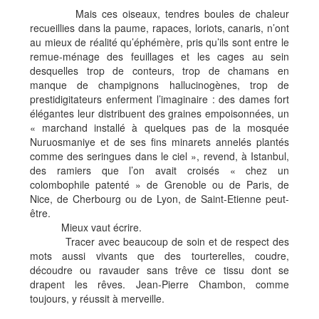
Mais ces oiseaux, tendres boules de chaleur
recueillies dans la paume, rapaces, loriots, canaris, n’ont
au mieux de réalité qu’éphémère, pris qu’ils sont entre le
remue-ménage des feuillages et les cages au sein
desquelles trop de conteurs, trop de chamans en
manque de champignons hallucinogènes, trop de
prestidigitateurs enferment l’imaginaire : des dames fort
élégantes leur distribuent des graines empoisonnées, un
« marchand installé à quelques pas de la mosquée
Nuruosmaniye et de ses fins minarets annelés plantés
comme des seringues dans le ciel », revend, à Istanbul,
des ramiers que l’on avait croisés « chez un
colombophile patenté » de Grenoble ou de Paris, de
Nice, de Cherbourg ou de Lyon, de Saint-Etienne peut-
être.
Mieux vaut écrire.
Tracer avec beaucoup de soin et de respect des
mots aussi vivants que des tourterelles, coudre,
découdre ou ravauder sans trêve ce tissu dont se
drapent les rêves. Jean-Pierre Chambon, comme
toujours, y réussit à merveille.