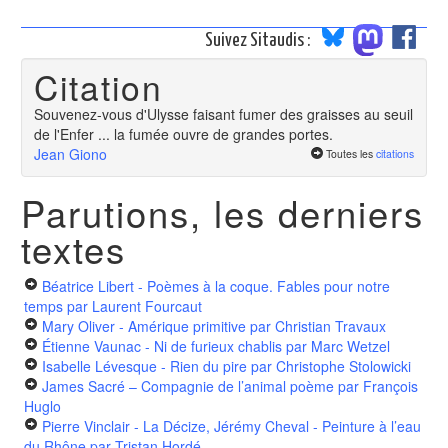
Suivez Sitaudis :
Citation
Souvenez-vous d'Ulysse faisant fumer des graisses au seuil
de l'Enfer ... la fumée ouvre de grandes portes.
Jean Giono
Toutes les
citations
Parutions, les derniers
textes
Béatrice Libert - Poèmes à la coque. Fables pour notre
temps
par Laurent Fourcaut
Mary Oliver - Amérique primitive
par Christian Travaux
Étienne Vaunac - Ni de furieux chablis
par Marc Wetzel
Isabelle Lévesque - Rien du pire
par Christophe Stolowicki
James Sacré – Compagnie de l’animal poème
par François
Huglo
Pierre Vinclair - La Décize, Jérémy Cheval - Peinture à l’eau
du Rhône
par Tristan Hordé