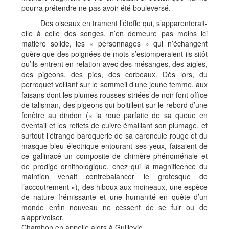
pourra prétendre ne pas avoir été bouleversé.
Des oiseaux en trament l’étoffe qui, s’apparenterait-
elle à celle des songes, n’en demeure pas moins ici
matière solide, les « personnages » qui n’échangent
guère que des poignées de mots s’estomperaient-ils sitôt
qu’ils entrent en relation avec des mésanges, des aigles,
des pigeons, des pies, des corbeaux. Dès lors, du
perroquet veillant sur le sommeil d’une jeune femme, aux
faisans dont les plumes rousses striées de noir font office
de talisman, des pigeons qui boitillent sur le rebord d’une
fenêtre au dindon (« la roue parfaite de sa queue en
éventail et les reflets de cuivre émaillant son plumage, et
surtout l’étrange baroquerie de sa caroncule rouge et du
masque bleu électrique entourant ses yeux, faisaient de
ce gallinacé un composite de chimère phénoménale et
de prodige ornithologique, chez qui la magnificence du
maintien venait contrebalancer le grotesque de
l’accoutrement »), des hiboux aux moineaux, une espèce
de nature frémissante et une humanité en quête d’un
monde enfin nouveau ne cessent de se fuir ou de
s’apprivoiser.
Chambon en appelle alors à Guillevic.