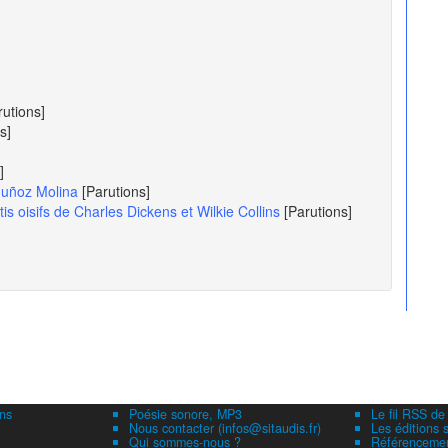
rutions]
s]
]
 Muñoz Molina
[Parutions]
s oisifs de Charles Dickens et Wilkie Collins
[Parutions]
ns
Poésie sonore, MP3
Le fil RSS de
Nous contacter (infos@sitaudis.fr)
Les éditions s
Qui sommes-nous ?
Référencement