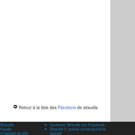
Retour à la liste des
Parutions
de sitaudis
 Sitaudis
Soutenez Sitaudis sur Facebook
itaudis
Sitaudis.fr poésie contemporaine,
 naturel du site
accueil