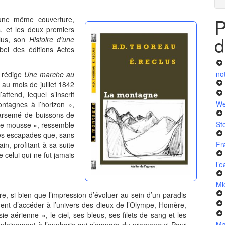
P
ne même couverture,
, et les deux premiers
d
clus, son
Histoire d’une
bel des éditions Actes
no
 rédige
Une marche au
 au mois de juillet 1842
tend, lequel s’inscrit
We
ntagnes à l’horizon »,
parsemé de buissons de
St
, de mousse », ressemble
res escapades que, sans
Fr
in, profitant à sa suite
e celui qui ne fut jamais
l’
Mi
, si bien que l’impression d’évoluer au sein d’un paradis
iment d’accéder à l’univers des dieux de l’Olympe, Homère,
ie aérienne », le ciel, ses bleus, ses filets de sang et les
Ma
t pleinement à l’euphorie qui s’empare du promeneur. Pour