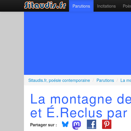
Parutions
Incitations
Poèm
Sitaudis.fr, poésie contemporaine
/
Parutions
/
La mo
La montagne d
et É.Reclus pa
Partager sur :