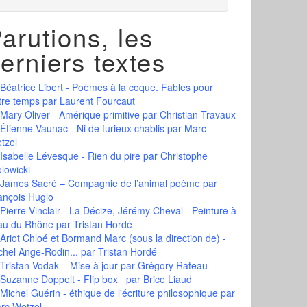
arutions, les
erniers textes
Béatrice Libert - Poèmes à la coque. Fables pour
tre temps
par Laurent Fourcaut
Mary Oliver - Amérique primitive
par Christian Travaux
Étienne Vaunac - Ni de furieux chablis
par Marc
tzel
Isabelle Lévesque - Rien du pire
par Christophe
olowicki
James Sacré – Compagnie de l’animal poème
par
ançois Huglo
Pierre Vinclair - La Décize, Jérémy Cheval - Peinture à
eau du Rhône
par Tristan Hordé
Ariot Chloé et Bormand Marc (sous la direction de) -
chel Ange-Rodin...
par Tristan Hordé
Tristan Vodak – Mise à jour
par Grégory Rateau
Suzanne Doppelt - Flip box
par Brice Liaud
Michel Guérin - éthique de l'écriture philosophique
par
rc Wetzel