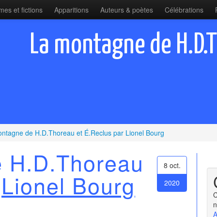
es et fictions
Apparitions
Auteurs & poètes
Célébrations
La montagne de H.D.T
ntagne de H.D.Thoreau et É.Reclus par Lionel Bourg
e H.D.Thoreau
8 oct.
r
Lionel Bourg
2020
C
n
A