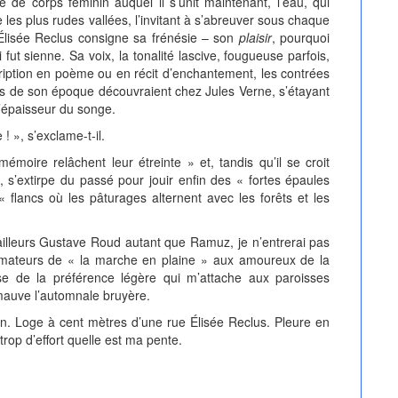
 de corps féminin auquel il s’unit maintenant, l’eau, qui
e les plus rudes vallées, l’invitant à s’abreuver sous chaque
. Élisée Reclus consigne sa frénésie – son
plaisir
, pourquoi
fut sienne. Sa voix, la tonalité lascive, fougueuse parfois,
iption en poème ou en récit d’enchantement, les contrées
nts de son époque découvraient chez Jules Verne, s’étayant
 l’épaisseur du songe.
», s’exclame-t-il.
ire relâchent leur étreinte » et, tandis qu’il se croit
, s’extirpe du passé pour jouir enfin des « fortes épaules
 flancs où les pâturages alternent avec les forêts et les
leurs Gustave Roud autant que Ramuz, je n’entrerai pas
 amateurs de « la marche en plaine » aux amoureux de la
e de la préférence légère qui m’attache aux paroisses
 mauve l’automnale bruyère.
. Loge à cent mètres d’une rue Élisée Reclus. Pleure en
trop d’effort quelle est ma pente.