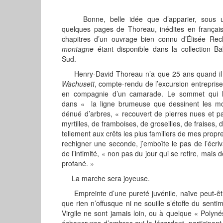
Bonne, belle idée que d’apparier, sous u
quelques pages de Thoreau, inédites en français
chapitres d’un ouvrage bien connu d’Élisée Re
montagne
étant disponible dans la collection Ba
Sud.
Henry-David Thoreau n’a que 25 ans quand il
Wachusett
, compte-rendu de l’excursion entreprise
en compagnie d’un camarade. Le sommet qui l’at
dans « la ligne brumeuse que dessinent les mo
dénué d’arbres, « recouvert de pierres nues et 
myrtilles, de framboises, de groseilles, de fraises
tellement aux crêts les plus familiers de mes prop
rechigner une seconde, j’emboîte le pas de l’écriva
de l’intimité, « non pas du jour qui se retire, mais d
profané. »
La marche sera joyeuse.
Empreinte d’une pureté juvénile, naïve peut-être
que rien n’offusque ni ne souille s’étoffe du sent
Virgile ne sont jamais loin, ou à quelque « Polynés
échancrures d’ombres qui le lézardent, participan