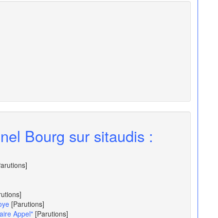
nel Bourg sur sitaudis :
Parutions]
rutions]
oye
[Parutions]
ire Appel"
[Parutions]