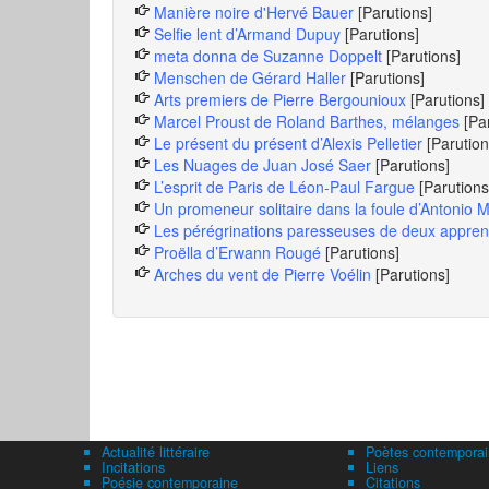
Manière noire d'Hervé Bauer
[Parutions]
Selfie lent d’Armand Dupuy
[Parutions]
meta donna de Suzanne Doppelt
[Parutions]
Menschen de Gérard Haller
[Parutions]
Arts premiers de Pierre Bergounioux
[Parutions]
Marcel Proust de Roland Barthes, mélanges
[Pa
Le présent du présent d’Alexis Pelletier
[Parution
Les Nuages de Juan José Saer
[Parutions]
L’esprit de Paris de Léon-Paul Fargue
[Parutions
Un promeneur solitaire dans la foule d’Antonio
Les pérégrinations paresseuses de deux apprenti
Proëlla d’Erwann Rougé
[Parutions]
Arches du vent de Pierre Voélin
[Parutions]
Actualité littéraire
Poètes contemporai
Incitations
Liens
Poésie contemporaine
Citations