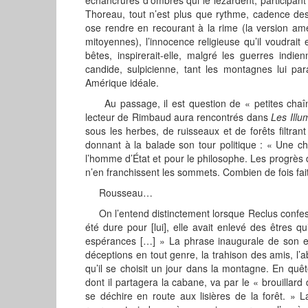
Thoreau, tout n’est plus que rythme, cadence des v
ose rendre en recourant à la rime (la version amér
mitoyennes), l’innocence religieuse qu’il voudrait
bêtes, inspirerait-elle, malgré les guerres ind
candide, sulpicienne, tant les montagnes lui para
Amérique idéale.
Au passage, il est question de « petites chaîn
lecteur de Rimbaud aura rencontrés dans
Les Illu
sous les herbes, de ruisseaux et de forêts filtra
donnant à la balade son tour politique : « Une
l’homme d’État et pour le philosophe. Les progrès de 
n’en franchissent les sommets. Combien de fois fait
Rousseau…
On l’entend distinctement lorsque Reclus confesse qu
été dure pour [lui], elle avait enlevé des êtres qui
espérances […] » La phrase inaugurale de son es
déceptions en tout genre, la trahison des amis, l’ab
qu’il se choisit un jour dans la montagne. En quête 
dont il partagera la cabane, va par le « brouillard
se déchire en route aux lisières de la forêt. » La