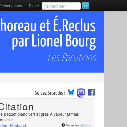
Prescriptions
Plus
horeau et É.Reclus
par Lionel Bourg
Les Parutions
Suivez Sitaudis :
Citation
e paquet blanc vert et gras A vapeur jamais
ouvelle...
rthur Rimbaud
Toutes les
citations