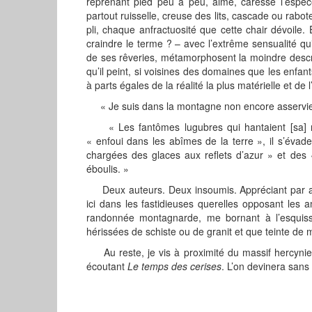
reprenant pied peu à peu, aime, caresse l’espèce
partout ruisselle, creuse des lits, cascade ou rabot
pli, chaque anfractuosité que cette chair dévoile
craindre le terme ? – avec l’extrême sensualité qui 
de ses rêveries, métamorphosent la moindre descr
qu’il peint, si voisines des domaines que les enfa
à parts égales de la réalité la plus matérielle et de
« Je suis dans la montagne non encore asservie ! 
« Les fantômes lugubres qui hantaient [sa] mémo
« enfoui dans les abîmes de la terre », il s’évade
chargées des glaces aux reflets d’azur » et des «
éboulis. »
Deux auteurs. Deux insoumis. Appréciant par ail
ici dans les fastidieuses querelles opposant les
randonnée montagnarde, me bornant à l’esquiss
hérissées de schiste ou de granit et que teinte de
Au reste, je vis à proximité du massif hercynien
écoutant
Le temps des cerises
. L’on devinera sans 