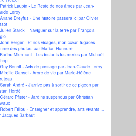
Patrick Laupin - Le Reste de nos âmes
par Jean-
aude Leroy
Ariane Dreyfus - Une histoire passera ici
par Olivier
ssot
Julien Starck – Naviguer sur la terre
par François
glo
John Berger - Et nos visages, mon cœur, fugaces
mme des photos.
par Marion Honnoré
Karine Miermont - Les instants les merles
par Michaël
shop
Guy Benoit - Avis de passage
par Jean-Claude Leroy
Mireille Gansel - Arbre de vie
par Marie-Hélène
outeau
Sarah André - J’arrive pas à sortir de ce pigeon
par
istan Hordé
Gérard Pfister - Jardins suspendus
par Christian
avaux
Robert Filliou - Enseigner et apprendre, arts vivants ...
r Jacques Barbaut