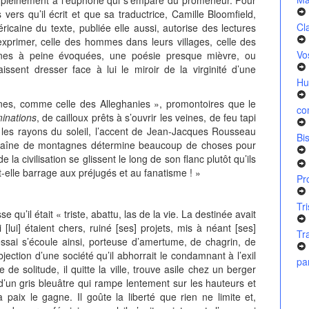
ers qu’il écrit et que sa traductrice, Camille Bloomfield,
Cl
icaine du texte, publiée elle aussi, autorise des lectures
 exprimer, celle des hommes dans leurs villages, celle des
Vo
iennes à peine évoquées, une poésie presque mièvre, ou
issent dresser face à lui le miroir de la virginité d’une
Hu
es, comme celle des Alleghanies », promontoires que le
co
minations
, de cailloux prêts à s’ouvrir les veines, de feu tapi
nt les rayons du soleil, l’accent de Jean-Jacques Rousseau
Bi
 chaîne de montagnes détermine beaucoup de choses pour
la civilisation se glissent le long de son flanc plutôt qu’ils
-elle barrage aux préjugés et au fanatisme ! »
Pr
Tr
’il était « triste, abattu, las de la vie. La destinée avait
 [lui] étaient chers, ruiné [ses] projets, mis à néant [ses]
Tr
sai s’écoule ainsi, porteuse d’amertume, de chagrin, de
jection d’une société qu’il abhorrait le condamnant à l’exil
pa
de solitude, il quitte la ville, trouve asile chez un berger
 d’un gris bleuâtre qui rampe lentement sur les hauteurs et
 paix le gagne. Il goûte la liberté que rien ne limite et,