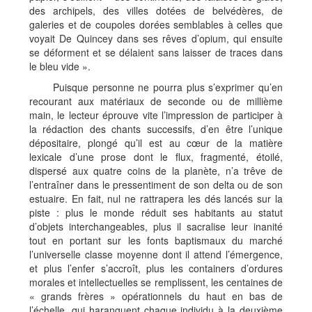
des archipels, des villes dotées de belvédères, de
galeries et de coupoles dorées semblables à celles que
voyait De Quincey dans ses rêves d’opium, qui ensuite
se déforment et se délaient sans laisser de traces dans
le bleu vide ».
Puisque personne ne pourra plus s’exprimer qu’en
recourant aux matériaux de seconde ou de millième
main, le lecteur éprouve vite l’impression de participer à
la rédaction des chants successifs, d’en être l’unique
dépositaire, plongé qu’il est au cœur de la matière
lexicale d’une prose dont le flux, fragmenté, étoilé,
dispersé aux quatre coins de la planète, n’a trêve de
l’entraîner dans le pressentiment de son delta ou de son
estuaire. En fait, nul ne rattrapera les dés lancés sur la
piste : plus le monde réduit ses habitants au statut
d’objets interchangeables, plus il sacralise leur inanité
tout en portant sur les fonts baptismaux du marché
l’universelle classe moyenne dont il attend l’émergence,
et plus l’enfer s’accroît, plus les containers d’ordures
morales et intellectuelles se remplissent, les centaines de
« grands frères » opérationnels du haut en bas de
l’échelle, qui haranguent chaque individu à la deuxième