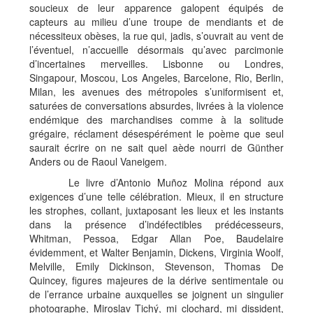
soucieux de leur apparence galopent équipés de
capteurs au milieu d’une troupe de mendiants et de
nécessiteux obèses, la rue qui, jadis, s’ouvrait au vent de
l’éventuel, n’accueille désormais qu’avec parcimonie
d’incertaines merveilles. Lisbonne ou Londres,
Singapour, Moscou, Los Angeles, Barcelone, Rio, Berlin,
Milan, les avenues des métropoles s’uniformisent et,
saturées de conversations absurdes, livrées à la violence
endémique des marchandises comme à la solitude
grégaire, réclament désespérément le poème que seul
saurait écrire on ne sait quel aède nourri de Günther
Anders ou de Raoul Vaneigem.
Le livre d’Antonio Muñoz Molina répond aux
exigences d’une telle célébration. Mieux, il en structure
les strophes, collant, juxtaposant les lieux et les instants
dans la présence d’indéfectibles prédécesseurs,
Whitman, Pessoa, Edgar Allan Poe, Baudelaire
évidemment, et Walter Benjamin, Dickens, Virginia Woolf,
Melville, Emily Dickinson, Stevenson, Thomas De
Quincey, figures majeures de la dérive sentimentale ou
de l’errance urbaine auxquelles se joignent un singulier
photographe, Miroslav Tichý, mi clochard, mi dissident,