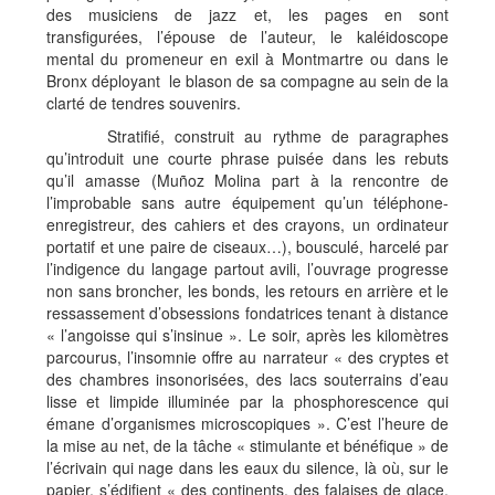
des musiciens de jazz et, les pages en sont
transfigurées, l’épouse de l’auteur, le kaléidoscope
mental du promeneur en exil à Montmartre ou dans le
Bronx déployant le blason de sa compagne au sein de la
clarté de tendres souvenirs.
Stratifié, construit au rythme de paragraphes
qu’introduit une courte phrase puisée dans les rebuts
qu’il amasse (Muñoz Molina part à la rencontre de
l’improbable sans autre équipement qu’un téléphone-
enregistreur, des cahiers et des crayons, un ordinateur
portatif et une paire de ciseaux…), bousculé, harcelé par
l’indigence du langage partout avili, l’ouvrage progresse
non sans broncher, les bonds, les retours en arrière et le
ressassement d’obsessions fondatrices tenant à distance
« l’angoisse qui s’insinue ». Le soir, après les kilomètres
parcourus, l’insomnie offre au narrateur « des cryptes et
des chambres insonorisées, des lacs souterrains d’eau
lisse et limpide illuminée par la phosphorescence qui
émane d’organismes microscopiques ». C’est l’heure de
la mise au net, de la tâche « stimulante et bénéfique » de
l’écrivain qui nage dans les eaux du silence, là où, sur le
papier, s’édifient « des continents, des falaises de glace,