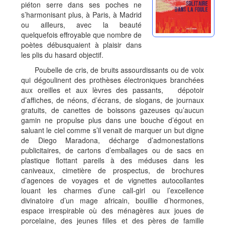
piéton serre dans ses poches ne
s’harmonisant plus, à Paris, à Madrid
ou ailleurs, avec la beauté
quelquefois effroyable que nombre de
poètes débusquaient à plaisir dans
les plis du hasard objectif.
Poubelle de cris, de bruits assourdissants ou de voix
qui dégoulinent des prothèses électroniques branchées
aux oreilles et aux lèvres des passants, dépotoir
d’affiches, de néons, d’écrans, de slogans, de journaux
gratuits, de canettes de boissons gazeuses qu’aucun
gamin ne propulse plus dans une bouche d’égout en
saluant le ciel comme s’il venait de marquer un but digne
de Diego Maradona, décharge d’admonestations
publicitaires, de cartons d’emballages ou de sacs en
plastique flottant pareils à des méduses dans les
caniveaux, cimetière de prospectus, de brochures
d’agences de voyages et de vignettes autocollantes
louant les charmes d’une call-girl ou l’excellence
divinatoire d’un mage africain, bouillie d’hormones,
espace irrespirable où des ménagères aux joues de
porcelaine, des jeunes filles et des pères de famille