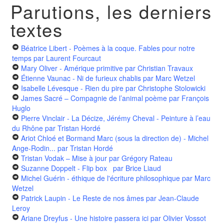
Parutions, les derniers
textes
Béatrice Libert - Poèmes à la coque. Fables pour notre
temps
par Laurent Fourcaut
Mary Oliver - Amérique primitive
par Christian Travaux
Étienne Vaunac - Ni de furieux chablis
par Marc Wetzel
Isabelle Lévesque - Rien du pire
par Christophe Stolowicki
James Sacré – Compagnie de l’animal poème
par François
Huglo
Pierre Vinclair - La Décize, Jérémy Cheval - Peinture à l’eau
du Rhône
par Tristan Hordé
Ariot Chloé et Bormand Marc (sous la direction de) - Michel
Ange-Rodin...
par Tristan Hordé
Tristan Vodak – Mise à jour
par Grégory Rateau
Suzanne Doppelt - Flip box
par Brice Liaud
Michel Guérin - éthique de l'écriture philosophique
par Marc
Wetzel
Patrick Laupin - Le Reste de nos âmes
par Jean-Claude
Leroy
Ariane Dreyfus - Une histoire passera ici
par Olivier Vossot