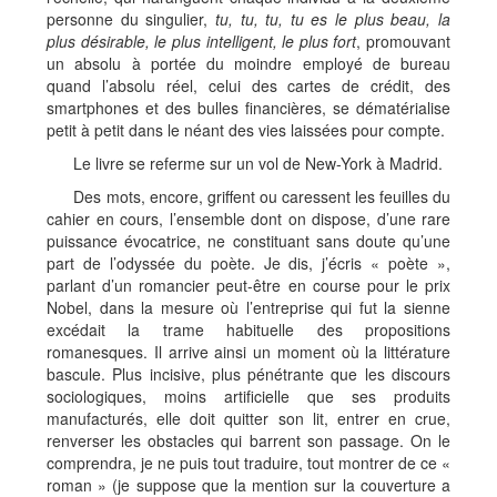
personne du singulier,
tu, tu, tu, tu es le plus beau, la
plus désirable, le plus intelligent, le plus fort
, promouvant
un absolu à portée du moindre employé de bureau
quand l’absolu réel, celui des cartes de crédit, des
smartphones et des bulles financières, se dématérialise
petit à petit dans le néant des vies laissées pour compte.
Le livre se referme sur un vol de New-York à Madrid.
Des mots, encore, griffent ou caressent les feuilles du
cahier en cours, l’ensemble dont on dispose, d’une rare
puissance évocatrice, ne constituant sans doute qu’une
part de l’odyssée du poète. Je dis, j’écris « poète »,
parlant d’un romancier peut-être en course pour le prix
Nobel, dans la mesure où l’entreprise qui fut la sienne
excédait la trame habituelle des propositions
romanesques. Il arrive ainsi un moment où la littérature
bascule. Plus incisive, plus pénétrante que les discours
sociologiques, moins artificielle que ses produits
manufacturés, elle doit quitter son lit, entrer en crue,
renverser les obstacles qui barrent son passage. On le
comprendra, je ne puis tout traduire, tout montrer de ce «
roman » (je suppose que la mention sur la couverture a