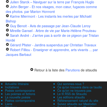
Julien Starck – Naviguer sur la terre
par François Huglo
John Berger - Et nos visages, mon cœur, fugaces comme
des photos.
par Marion Honnoré
Karine Miermont - Les instants les merles
par Michaël
Bishop
Guy Benoit - Avis de passage
par Jean-Claude Leroy
Mireille Gansel - Arbre de vie
par Marie-Hélène Prouteau
Sarah André - J’arrive pas à sortir de ce pigeon
par Tristan
Hordé
Gérard Pfister - Jardins suspendus
par Christian Travaux
Robert Filliou - Enseigner et apprendre, arts vivants ...
par
Jacques Barbaut
Retour à la liste des
Parutions
de sitaudis
Actualité littéraire
Qui sommes-nous ?
Incitations
Ce qu'on trouvera dans ce taudis
Poésie contemporaine
Ce qu'on ne trouvera pas
Les poèmes et fictions
Le fil RSS de Sitaudis
La nouvelle poésie
Les éditions sitaudis
Poètes contemporains
Référencement naturel du site
Liens
Suivez sitaudis sur Mastodon