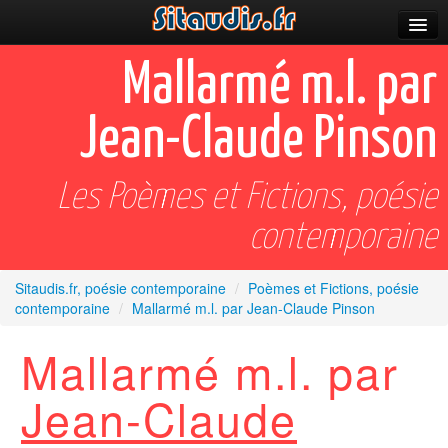
Parutions
Mallarmé m.l. par
Incitations
Jean-Claude Pinson
Poèmes et fictions
Apparitions
Les Poèmes et Fictions, poésie
Auteurs & poètes
contemporaine
Célébrations
Sitaudis.fr, poésie contemporaine
/
Poèmes et Fictions, poésie
contemporaine
/
Mallarmé m.l. par Jean-Claude Pinson
Prescriptions
Mallarmé m.l. par
Plus
Jean-Claude