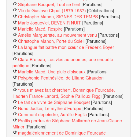
Stéphane Bouquet, Tout se tient
[Parutions]
Vie de Gustave Chpet (1879-1937)
[Célébrations]
Christophe Manon, SIGNES DES TEMPS
[Parutions]
Marie Joqueviel, DEVENIR NUIT
[Parutions]
Marielle Macé, Respire
[Parutions]
Amélie Margueritte, au mouvement venu
[Parutions]
Christophe Manon, Porte du Soleil
[Parutions]
La langue fait battre mon cœur de Frédéric Boyer
[Parutions]
Clara Breteau, Les vies autonomes, une enquête
poétique
[Parutions]
Marielle Macé, Une pluie d’oiseaux
[Parutions]
Polyphonie Penthésilée, de Liliane Giraudon
[Parutions]
"vous m'avez fait chercher", Dominique Fourcade,
Hadrien France-Lanord, Sophie Pailloux-Riggi
[Parutions]
Le fait de vivre de Stéphane Bouquet
[Parutions]
Nuno Júdice, Le mythe d’Europe
[Parutions]
Comment dépeindre, Aurélie Foglia
[Parutions]
Profils perdus de Stéphane Mallarmé de Jean-Claude
Milner
[Parutions]
magdaléniennement de Dominique Fourcade