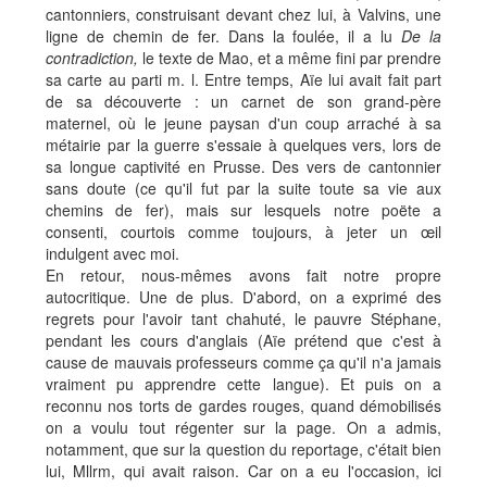
cantonniers, construisant devant chez lui, à Valvins, une
ligne de chemin de fer. Dans la foulée, il a lu
De la
contradiction,
le texte de Mao, et a même fini par prendre
sa carte au parti m. l. Entre temps, Aïe lui avait fait part
de sa découverte : un carnet de son grand-père
maternel, où le jeune paysan d'un coup arraché à sa
métairie par la guerre s'essaie à quelques vers, lors de
sa longue captivité en Prusse. Des vers de cantonnier
sans doute (ce qu'il fut par la suite toute sa vie aux
chemins de fer), mais sur lesquels notre poëte a
consenti, courtois comme toujours, à jeter un œil
indulgent avec moi.
En retour, nous-mêmes avons fait notre propre
autocritique. Une de plus. D'abord, on a exprimé des
regrets pour l'avoir tant chahuté, le pauvre Stéphane,
pendant les cours d'anglais (Aïe prétend que c'est à
cause de mauvais professeurs comme ça qu'il n'a jamais
vraiment pu apprendre cette langue). Et puis on a
reconnu nos torts de gardes rouges, quand démobilisés
on a voulu tout régenter sur la page. On a admis,
notamment, que sur la question du reportage, c'était bien
lui, Mllrm, qui avait raison. Car on a eu l'occasion, ici