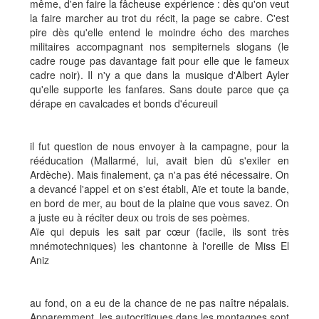
même, d'en faire la fâcheuse expérience : dès qu'on veut
la faire marcher au trot du récit, la page se cabre. C'est
pire dès qu'elle entend le moindre écho des marches
militaires accompagnant nos sempiternels slogans (le
cadre rouge pas davantage fait pour elle que le fameux
cadre noir). Il n'y a que dans la musique d'Albert Ayler
qu'elle supporte les fanfares. Sans doute parce que ça
dérape en cavalcades et bonds d'écureuil
il fut question de nous envoyer à la campagne, pour la
rééducation (Mallarmé, lui, avait bien dû s'exiler en
Ardèche). Mais finalement, ça n'a pas été nécessaire. On
a devancé l'appel et on s'est établi, Aïe et toute la bande,
en bord de mer, au bout de la plaine que vous savez. On
a juste eu à réciter deux ou trois de ses poèmes.
Aïe qui depuis les sait par cœur (facile, ils sont très
mnémotechniques) les chantonne à l'oreille de Miss El
Aniz
au fond, on a eu de la chance de ne pas naître népalais.
Apparemment, les autocritiques dans les montagnes sont