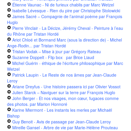
Étienne Vaunac - Ni de furieux chablis
par Marc Wetzel
Isabelle Lévesque - Rien du pire
par Christophe Stolowicki
James Sacré – Compagnie de l’animal poème
par François
Huglo
Pierre Vinclair - La Décize, Jérémy Cheval - Peinture à l’eau
du Rhône
par Tristan Hordé
Ariot Chloé et Bormand Marc (sous la direction de) - Michel
Ange-Rodin...
par Tristan Hordé
Tristan Vodak – Mise à jour
par Grégory Rateau
Suzanne Doppelt - Flip box
par Brice Liaud
Michel Guérin - éthique de l'écriture philosophique
par Marc
Wetzel
Patrick Laupin - Le Reste de nos âmes
par Jean-Claude
Leroy
Ariane Dreyfus - Une histoire passera ici
par Olivier Vossot
Julien Starck – Naviguer sur la terre
par François Huglo
John Berger - Et nos visages, mon cœur, fugaces comme
des photos.
par Marion Honnoré
Karine Miermont - Les instants les merles
par Michaël
Bishop
Guy Benoit - Avis de passage
par Jean-Claude Leroy
Mireille Gansel - Arbre de vie
par Marie-Hélène Prouteau