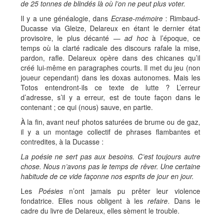
de 25 tonnes de blindés là où l’on ne peut plus voter.
Il y a une généalogie, dans
Ecrase-mémoire
: Rimbaud-
Ducasse via Gleize, Delareux en étant le dernier état
provisoire, le plus décanté —
ad hoc
à l’époque, ce
temps où la clarté radicale des discours rafale la mise,
pardon, rafle. Delareux opère dans des chicanes qu’il
créé lui-même en paragraphes courts. Il met du jeu (non
joueur cependant) dans les doxas autonomes. Mais les
Totos entendront-ils ce texte de lutte ? L’erreur
d’adresse, s’il y a erreur, est de toute façon dans le
contenant ; ce qui (nous) sauve, en partie.
À la fin, avant neuf photos saturées de brume ou de gaz,
il y a un montage collectif de phrases flambantes et
contredites, à la Ducasse :
La poésie ne sert pas aux besoins. C’est toujours autre
chose. Nous n’avons pas le temps de rêver. Une certaine
habitude de ce vide façonne nos esprits de jour en jour.
Les
Poésies
n’ont jamais pu prêter leur violence
fondatrice. Elles nous obligent à les
refaire
. Dans le
cadre du livre de Delareux, elles sèment le trouble.