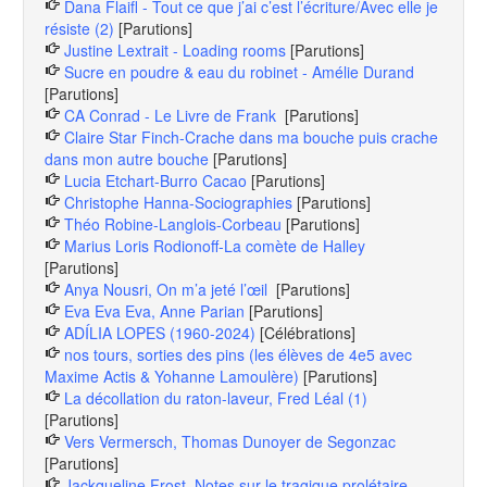
Dana Flaifl - Tout ce que j’ai c’est l’écriture/Avec elle je
résiste (2)
[Parutions]
Justine Lextrait - Loading rooms
[Parutions]
Sucre en poudre & eau du robinet - Amélie Durand
[Parutions]
CA Conrad - Le Livre de Frank
[Parutions]
Claire Star Finch-Crache dans ma bouche puis crache
dans mon autre bouche
[Parutions]
Lucia Etchart-Burro Cacao
[Parutions]
Christophe Hanna-Sociographies
[Parutions]
Théo Robine-Langlois-Corbeau
[Parutions]
Marius Loris Rodionoff-La comète de Halley
[Parutions]
Anya Nousri, On m’a jeté l’œil
[Parutions]
Eva Eva Eva, Anne Parian
[Parutions]
ADÍLIA LOPES (1960-2024)
[Célébrations]
nos tours, sorties des pins (les élèves de 4e5 avec
Maxime Actis & Yohanne Lamoulère)
[Parutions]
La décollation du raton-laveur, Fred Léal (1)
[Parutions]
Vers Vermersch, Thomas Dunoyer de Segonzac
[Parutions]
Jackqueline Frost, Notes sur le tragique prolétaire