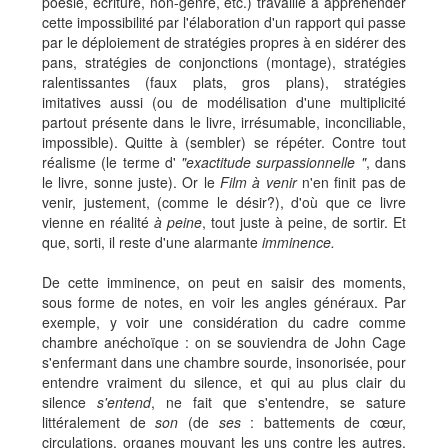
poésie, écriture, non-genre, etc.) travaille à appréhender
cette impossibilité par l'élaboration d'un rapport qui passe
par le déploiement de stratégies propres à en sidérer des
pans, stratégies de conjonctions (montage), stratégies
ralentissantes (faux plats, gros plans), stratégies
imitatives aussi (ou de modélisation d'une multiplicité
partout présente dans le livre, irrésumable, inconciliable,
impossible). Quitte à (sembler) se répéter. Contre tout
réalisme (le terme d'
"exactitude surpassionnelle "
, dans
le livre, sonne juste). Or le
Film à venir
n'en finit pas de
venir, justement, (comme le désir?), d'où que ce livre
vienne en réalité
à peine
, tout juste à peine, de sortir. Et
que, sorti, il reste d'une alarmante
imminence.
De cette imminence, on peut en saisir des moments,
sous forme de notes, en voir les angles généraux. Par
exemple, y voir une considération du cadre comme
chambre anéchoïque : on se souviendra de John Cage
s'enfermant dans une chambre sourde, insonorisée, pour
entendre vraiment du silence, et qui au plus clair du
silence
s'entend
, ne fait que s'entendre, se sature
littéralement de
son
(de
ses
: battements de cœur,
circulations, organes mouvant les uns contre les autres,