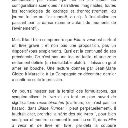
configurations scéniques / narratives imaginables, toutes
les technologies de cadrage et d'enregistrement, du
journal intime au film super-8, du clip à l'installation en
passant par la danse (comme autant de moments de
l'événement?).
Mais il faut bien comprendre que
Film à venir
est surtout
un livre grave : et non pas une proposition, pas un
dispositif (pas simplement). Qu'il est la continuité de ses
précédents. Ce n'est pas une lecture facile, ni une zone
nettement définie (un indécidable plutôt). Il laisse un goût
amer en bouche. Une lecture donnée par Jean-Marie
Gleize à Marseille à La Compagnie en décembre dernier
a confirmé cette impression.
On pourra insister sur la fertilité des formulations, qui
symptomatisent le livre et en font un plan ouvert de
significations
recombinantes
(d'ailleurs, ce n'est pas un
hasard, dans
Blade Runner
il pleut perpétuellement). Il
*
faudrait citer, prendre la série des six livres
, pour bien
souligner et montrer comment le continu se lit, dans
Film
à venir
et de livre en livre, par-delà la coupure