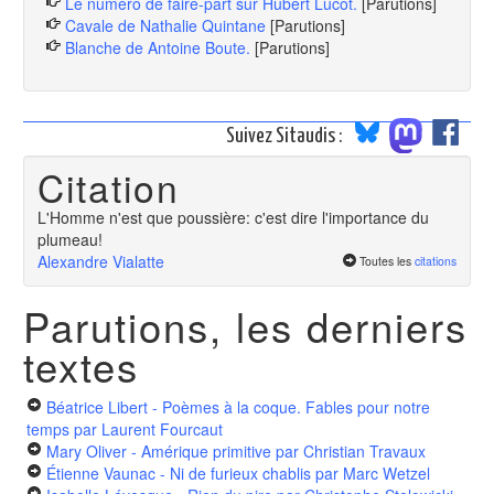
Le numéro de faire-part sur Hubert Lucot.
[Parutions]
Cavale de Nathalie Quintane
[Parutions]
Blanche de Antoine Boute.
[Parutions]
Suivez Sitaudis :
Citation
L'Homme n'est que poussière: c'est dire l'importance du
plumeau!
Alexandre Vialatte
Toutes les
citations
Parutions, les derniers
textes
Béatrice Libert - Poèmes à la coque. Fables pour notre
temps
par Laurent Fourcaut
Mary Oliver - Amérique primitive
par Christian Travaux
Étienne Vaunac - Ni de furieux chablis
par Marc Wetzel