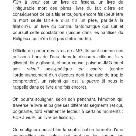
Film à venir
est un livre de fictions, un livre de
l'infigurable mort des pères, livre du fait d'être en
conséquence de cela fils et toujours encore fils (peut-être
la mort seule fait-elle d'un fils un père, par-delà la
filiation?), un livre du continu fantomatique qui suit et
poursuit cette constatation (jusque dans les hantises du
Religieux, qui n'en finit pas d'être mortel).
Difficile de parler des livres de JMG, ils sont comme des
poissons hors de l'eau dans le discours critique, ils y
glissent. Ils y glissent, et pour cause, puisque JMG émet
son
ralenti
post-poétique
en contre
(contre
l'ordonnancement d'un discours dont il
se paie
de trop le
comprendre), un ralenti qui est la
guerre
(il nous le
rappelle dans ce livre une fois encore).
On pourra souligner, selon son penchant, l'émotion qui
traverse le livre et baigne ses différents segments (et qui,
poignante, tord vraiment le lecteur à certains moments :
Film à venir
, un livre de fission.).
On soulignera aussi bien la sophistication formelle d'une
composition par volets qui met en jeu toutes les