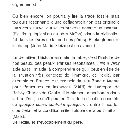
clignements).
Ou bien encore, on pourra y lire la trace fossile mais
toujours résonnante d'une déflagration non pas originelle
mais constitutive, qui se retrouverait comme un invariant
(Big Bang, lapidation du père Moïse), dans la civilisation
(et dans les livres de la mort des pères). Et élargir encore
le champ (Jean-Marie Gleize est en avance).
En définitive, l'histoire animale, la fable, c'est l'histoire de
nos peaux, des peaux. Par ses résonances,
Film à venir
aide aussi, m'aide, à comprendre ce qu'il peut en être de
la situation très concrète de l'immigré, de l'exilé, par
exemple en France, par exemple dans la Zone d'Attente
pour Personnes en Instances (ZAPI) de l'aéroport de
Roissy Charles de Gaulle, littéralement emprisonné dans
la frontière ; ce qu'il peut en être de la situation concrète
où
quelque chose contraint quelqu'un
: entre l'imparfait
d'où
il
était et la conditionnalité, l'utopie de là où
il
irait si.
(Mais).
De l'exilé, et irrévocablement du père,