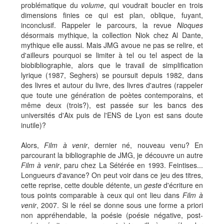
problématique du
volume
, qui voudrait boucler en trois
dimensions finies ce qui est plan, oblique, fuyant,
inconclusif. Rappeler le parcours, la revue
Nioques
désormais mythique, la collection Niok chez Al Dante,
mythique elle aussi. Mais JMG avoue ne pas se relire, et
d'ailleurs pourquoi se limiter à tel ou tel aspect de la
biobibliographie, alors que le travail de simplification
lyrique (1987, Seghers) se poursuit depuis 1982, dans
des livres et autour du livre, des livres d'autres (rappeler
que toute une génération de poètes contemporains, et
même deux (trois?), est passée sur les bancs des
universités d'Aix puis de l'ENS de Lyon est sans doute
inutile)?
Alors,
Film à venir
, dernier né, nouveau venu? En
parcourant la bibliographie de JMG, je découvre un autre
Film à venir
, paru chez La Sétérée en 1993. Feintises...
Longueurs d'avance? On peut voir dans ce jeu des titres,
cette reprise, cette double détente, un
geste
d'écriture en
tous points comparable à ceux qui ont lieu dans
Film à
venir
, 2007. Si le réel se donne sous une forme a priori
non appréhendable, la poésie (poésie négative, post-