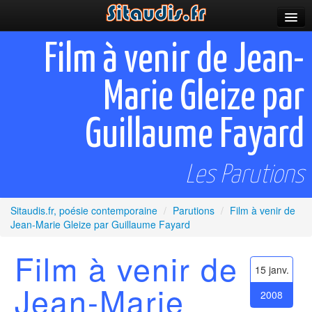
Parutions
Film à venir de Jean-
Incitations
Marie Gleize par
Poèmes et fictions
Guillaume Fayard
Apparitions
Auteurs & poètes
Les Parutions
Célébrations
Sitaudis.fr, poésie contemporaine
/
Parutions
/
Film à venir de
Prescriptions
Jean-Marie Gleize par Guillaume Fayard
Plus
Film à venir de
15 janv.
Jean-Marie
2008