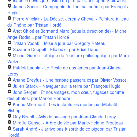
Isabelle Lévesque - Rien du pire
par Christophe Stolowicki
James Sacré – Compagnie de l’animal poème
par François
Huglo
Pierre Vinclair - La Décize, Jérémy Cheval - Peinture à l’eau
du Rhône
par Tristan Hordé
Ariot Chloé et Bormand Marc (sous la direction de) - Michel
Ange-Rodin...
par Tristan Hordé
Tristan Vodak – Mise à jour
par Grégory Rateau
Suzanne Doppelt - Flip box
par Brice Liaud
Michel Guérin - éthique de l'écriture philosophique
par Marc
Wetzel
Patrick Laupin - Le Reste de nos âmes
par Jean-Claude
Leroy
Ariane Dreyfus - Une histoire passera ici
par Olivier Vossot
Julien Starck – Naviguer sur la terre
par François Huglo
John Berger - Et nos visages, mon cœur, fugaces comme
des photos.
par Marion Honnoré
Karine Miermont - Les instants les merles
par Michaël
Bishop
Guy Benoit - Avis de passage
par Jean-Claude Leroy
Mireille Gansel - Arbre de vie
par Marie-Hélène Prouteau
Sarah André - J’arrive pas à sortir de ce pigeon
par Tristan
Hordé