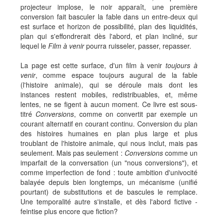
projecteur implose, le noir apparaît, une première
conversion fait basculer la fable dans un entre-deux qui
est surface et horizon de possibilité, plan des liquidités,
plan qui s'effondrerait dès l'abord, et plan incliné, sur
lequel le
Film à venir
pourra ruisseler, passer, repasser.
La page est cette surface, d'un film à venir
toujours à
venir
, comme espace toujours augural de la fable
(l'histoire animale), qui se déroule mais dont les
instances restent mobiles, redistribuables, et, même
lentes, ne se figent à aucun moment. Ce livre est sous-
titré
Conversions
, comme on convertit par exemple un
courant alternatif en courant continu. Conversion du plan
des histoires humaines en plan plus large et plus
troublant de l'histoire animale, qui nous inclut, mais pas
seulement. Mais pas seulement :
Conversions
comme un
imparfait de la conversation (un "nous conversions"), et
comme imperfection de fond : toute ambition d'univocité
balayée depuis bien longtemps, un mécanisme (unifié
pourtant) de substitutions et de bascules le remplace.
Une temporalité autre s'installe, et dès l'abord fictive -
feintise plus encore que fiction?