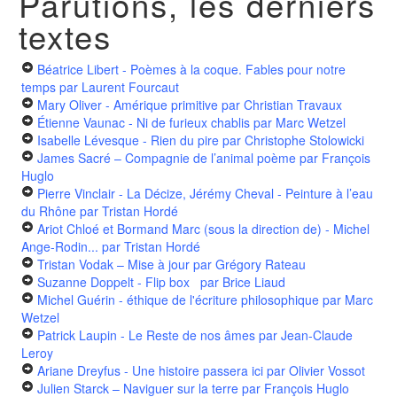
Parutions, les derniers
textes
Béatrice Libert - Poèmes à la coque. Fables pour notre
temps
par Laurent Fourcaut
Mary Oliver - Amérique primitive
par Christian Travaux
Étienne Vaunac - Ni de furieux chablis
par Marc Wetzel
Isabelle Lévesque - Rien du pire
par Christophe Stolowicki
James Sacré – Compagnie de l’animal poème
par François
Huglo
Pierre Vinclair - La Décize, Jérémy Cheval - Peinture à l’eau
du Rhône
par Tristan Hordé
Ariot Chloé et Bormand Marc (sous la direction de) - Michel
Ange-Rodin...
par Tristan Hordé
Tristan Vodak – Mise à jour
par Grégory Rateau
Suzanne Doppelt - Flip box
par Brice Liaud
Michel Guérin - éthique de l'écriture philosophique
par Marc
Wetzel
Patrick Laupin - Le Reste de nos âmes
par Jean-Claude
Leroy
Ariane Dreyfus - Une histoire passera ici
par Olivier Vossot
Julien Starck – Naviguer sur la terre
par François Huglo