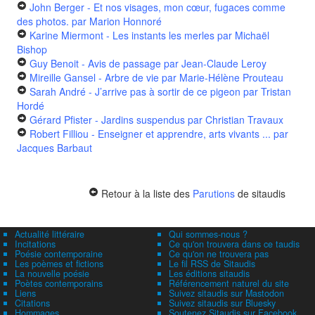
John Berger - Et nos visages, mon cœur, fugaces comme
des photos.
par Marion Honnoré
Karine Miermont - Les instants les merles
par Michaël
Bishop
Guy Benoit - Avis de passage
par Jean-Claude Leroy
Mireille Gansel - Arbre de vie
par Marie-Hélène Prouteau
Sarah André - J’arrive pas à sortir de ce pigeon
par Tristan
Hordé
Gérard Pfister - Jardins suspendus
par Christian Travaux
Robert Filliou - Enseigner et apprendre, arts vivants ...
par
Jacques Barbaut
Retour à la liste des
Parutions
de sitaudis
Actualité littéraire
Qui sommes-nous ?
Incitations
Ce qu'on trouvera dans ce taudis
Poésie contemporaine
Ce qu'on ne trouvera pas
Les poèmes et fictions
Le fil RSS de Sitaudis
La nouvelle poésie
Les éditions sitaudis
Poètes contemporains
Référencement naturel du site
Liens
Suivez sitaudis sur Mastodon
Citations
Suivez sitaudis sur Bluesky
Hommages
Soutenez Sitaudis sur Facebook