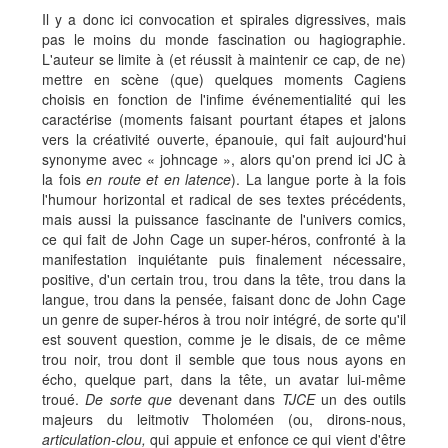
Il y a donc ici convocation et spirales digressives, mais
pas le moins du monde fascination ou hagiographie.
L'auteur se limite à (et réussit à maintenir ce cap, de ne)
mettre en scène (que) quelques moments Cagiens
choisis en fonction de l'infime événementialité qui les
caractérise (moments faisant pourtant étapes et jalons
vers la créativité ouverte, épanouie, qui fait aujourd'hui
synonyme avec « johncage », alors qu'on prend ici JC à
la fois
en route et en latence
). La langue porte à la fois
l'humour horizontal et radical de ses textes précédents,
mais aussi la puissance fascinante de l'univers comics,
ce qui fait de John Cage un super-héros, confronté à la
manifestation inquiétante puis finalement nécessaire,
positive, d'un certain trou, trou dans la tête, trou dans la
langue, trou dans la pensée, faisant donc de John Cage
un genre de super-héros à trou noir intégré, de sorte qu'il
est souvent question, comme je le disais, de ce même
trou noir, trou dont il semble que tous nous ayons en
écho, quelque part, dans la tête, un avatar lui-même
troué.
De sorte que
devenant dans
TJCE
un des outils
majeurs du leitmotiv Tholoméen (ou, dirons-nous,
articulation-clou,
qui appuie et enfonce ce qui vient d'être