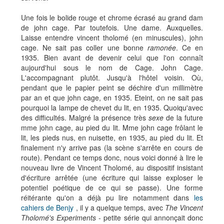
Une fois le bolide rouge et chrome écrasé au grand dam
de john cage. Par toutefois. Une dame. Auxquelles.
Laisse entendre vincent tholomé (en minuscules), john
cage. Ne sait pas coller une bonne
ramonée
. Ce en
1935. Bien avant de devenir celui que l'on connaît
aujourd'hui sous le nom de Cage. John Cage.
L'accompagnant plutôt. Jusqu'à l'hôtel voisin. Où,
pendant que le papier peint se déchire d'un millimètre
par an et que john cage, en 1935. Eteint, on ne sait pas
pourquoi la lampe de chevet du lit, en 1935. Quoiqu'avec
des difficultés. Malgré la présence très
sexe
de la future
mme john cage, au pied du lit. Mme john cage frôlant le
lit, les pieds nus, en nuisette, en 1935, au pied du lit. Et
finalement n'y arrive pas (la scène s'arrête en cours de
route). Pendant ce temps donc, nous voici donné à lire le
nouveau livre de Vincent Tholomé, au dispositif insistant
d'écriture arrêtée (une écriture qui laisse exploser le
potentiel poétique de ce qui se passe). Une forme
réitérante qu'on a déjà pu lire notamment dans
les
cahiers de Benjy
, il y a quelque temps, avec
The Vincent
Tholomé's Experiments
- petite série qui annonçait donc