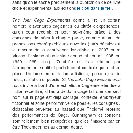
sans qu'on le sache précisément la publication de ce livre
drôle et expérimental aux éditions
le clou dans le fer
.
The John Cage Experiments
donne à lire un certain
nombre d'aventures cagiennes ou plutôt d'expériences,
qu'on peut recombiner pour soi-même grâce à des
consignes données à chaque partie, comme autant de
propositions chorégraphiques ouvertes (mais décalées à
la mesure de la connivence installable en 2007 entre
Vincent Tholomé et un lecteur donné, et non en 1935, en
1950, 1965, etc.). D'emblée ce livre étonne par
l'arrangement subtil et parfaitement contrôlé que met en
place Tholomé entre fiction artistique, pseudo-jeu de
rôles, narration et poésie. Si
The John Cage Experiments
nous invite à bord d'une esthétique Cagienne étendue à
fiction répétitive, si l'aura de John Cage fait que son seul
nom sur la page est déjà cadrage, contexte, embrayeur
fictionnel et zone performative de poésie, les consignes /
didascalies ouvertes au hasard que Tholomé reprend
des performances de Cage, Cunningham et consorts
sont tellement bien récupérées qu'elles finissent par en
être Tholoméennes au dernier degré.