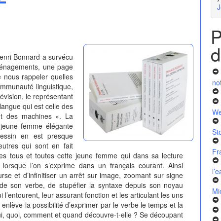
J
P
d
ri Bonnard a survécu
ménagements, une page
 nous rappeler quelles
no
ommunauté linguistique,
lévision, le représentant
langue qui est celle des
We
nt des machines ». La
e jeune femme élégante
St
dessin en est presque
utres qui sont en fait
Fr
 tous et toutes cette jeune femme qui dans sa lecture
 lorsque l’on s’exprime dans un français courant. Ainsi
l’
urse et d’infinitiser un arrêt sur image, zoomant sur signe
tir de son verbe, de stupéfier la syntaxe depuis son noyau
Mi
 l’entourent, leur assurant fonction et les articulant les uns
 enlève la possibilité d’exprimer par le verbe le temps et la
ui, quoi, comment et quand découvre-t-elle ? Se découpant