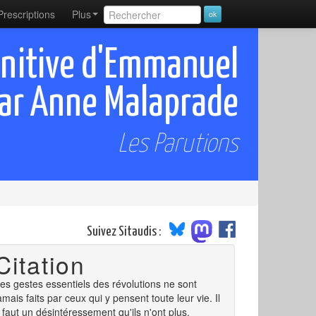
Prescriptions
Plus
initive d'Emmanuel
par Anne Malaprade
Les Parutions
Suivez Sitaudis :
Citation
es gestes essentiels des révolutions ne sont
amais faits par ceux qui y pensent toute leur vie. Il
 faut un désintéressement qu'ils n'ont plus.