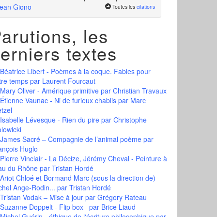
ean Giono
Toutes les
citations
arutions, les
erniers textes
Béatrice Libert - Poèmes à la coque. Fables pour
tre temps
par Laurent Fourcaut
Mary Oliver - Amérique primitive
par Christian Travaux
Étienne Vaunac - Ni de furieux chablis
par Marc
tzel
Isabelle Lévesque - Rien du pire
par Christophe
olowicki
James Sacré – Compagnie de l’animal poème
par
ançois Huglo
Pierre Vinclair - La Décize, Jérémy Cheval - Peinture à
eau du Rhône
par Tristan Hordé
Ariot Chloé et Bormand Marc (sous la direction de) -
chel Ange-Rodin...
par Tristan Hordé
Tristan Vodak – Mise à jour
par Grégory Rateau
Suzanne Doppelt - Flip box
par Brice Liaud
Michel Guérin - éthique de l'écriture philosophique
par