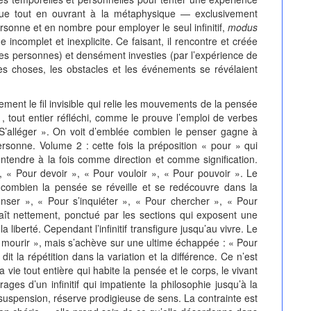
que tout en ouvrant à la métaphysique — exclusivement
sonne et en nombre pour employer le seul infinitif,
modus
ncomplet et inexplicite. Ce faisant, il rencontre et créée
des personnes) et densément investies (par l’expérience de
s choses, les obstacles et les événements se révélaient
 le fil invisible qui relie les mouvements de la pensée
1, tout entier réfléchi, comme le prouve l’emploi de verbes
’alléger ». On voit d’emblée combien le penser gagne à
rsonne. Volume 2 : cette fois la préposition « pour » qui
ntendre à la fois comme direction et comme signification.
, « Pour devoir », « Pour vouloir », « Pour pouvoir ». Le
ombien la pensée se réveille et se redécouvre dans la
nser », « Pour s’inquiéter », « Pour chercher », « Pour
ît nettement, ponctué par les sections qui exposent une
 liberté. Cependant l’infinitif transfigure jusqu’au vivre. Le
r mourir », mais s’achève sur une ultime échappée : « Pour
it la répétition dans la variation et la différence. Ce n’est
 vie tout entière qui habite la pensée et le corps, le vivant
ages d’un infinitif qui impatiente la philosophie jusqu’à la
suspension, réserve prodigieuse de sens. La contrainte est