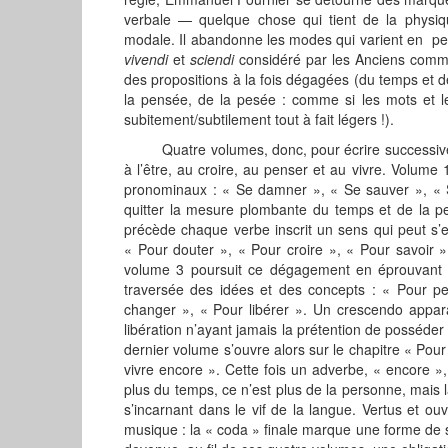
verbale — quelque chose qui tient de la physi
modale. Il abandonne les modes qui varient en per
vivendi
et
sciendi
considéré par les Anciens comme i
des propositions à la fois dégagées (du temps et 
la pensée, de la pesée : comme si les mots et le
subitement/subtilement tout à fait légers !).
Quatre volumes, donc, pour écrire successivement
à l’être, au croire, au penser et au vivre. Volume 
pronominaux : « Se damner », « Se sauver », « S
quitter la mesure plombante du temps et de la pe
précède chaque verbe inscrit un sens qui peut s’e
« Pour douter », « Pour croire », « Pour savoir »
volume 3 poursuit ce dégagement en éprouvant c
traversée des idées et des concepts : « Pour pe
changer », « Pour libérer ». Un crescendo appara
libération n’ayant jamais la prétention de posséder la
dernier volume s’ouvre alors sur le chapitre « Pou
vivre encore ». Cette fois un adverbe, « encore », d
plus du temps, ce n’est plus de la personne, mais la
s’incarnant dans le vif de la langue. Vertus et ouvr
musique : la « coda » finale marque une forme de 