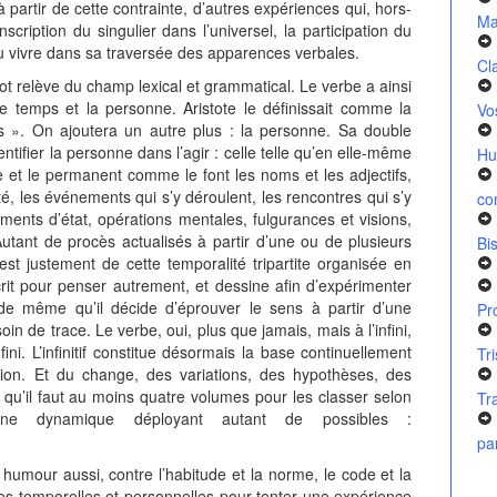
 partir de cette contrainte, d’autres expériences qui, hors-
Ma
cription du singulier dans l’universel, la participation du
au vivre dans sa traversée des apparences verbales.
Cl
 relève du champ lexical et grammatical. Le verbe a ainsi
 le temps et la personne. Aristote le définissait comme la
Vo
s ». On ajoutera un autre plus : la personne. Sa double
entifier la personne dans l’agir : celle telle qu’en elle-même
Hu
e et le permanent comme le font les noms et les adjectifs,
ité, les événements qui s’y déroulent, les rencontres qui s’y
co
ments d’état, opérations mentales, fulgurances et visions,
Autant de procès actualisés à partir d’une ou de plusieurs
Bi
est justement de cette temporalité tripartite organisée en
rit pour penser autrement, et dessine afin d’expérimenter
de même qu’il décide d’éprouver le sens à partir d’une
Pr
in de trace. Le verbe, oui, plus que jamais, mais à l’infini,
)fini. L’infinitif constitue désormais la base continuellement
Tr
tion. Et du change, des variations, des hypothèses, des
ant qu’il faut au moins quatre volumes pour les classer selon
Tr
 une dynamique déployant autant de possibles :
pa
our aussi, contre l’habitude et la norme, le code et la
 temporelles et personnelles pour tenter une expérience