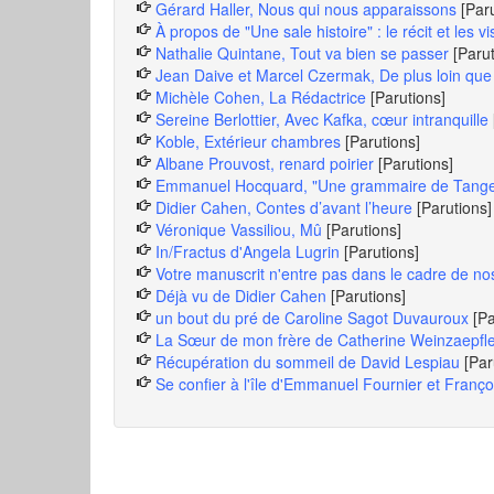
Gérard Haller, Nous qui nous apparaissons
[Par
À propos de "Une sale histoire" : le récit et les v
Nathalie Quintane, Tout va bien se passer
[Paru
Jean Daive et Marcel Czermak, De plus loin que
Michèle Cohen, La Rédactrice
[Parutions]
Sereine Berlottier, Avec Kafka, cœur intranquille
Koble, Extérieur chambres
[Parutions]
Albane Prouvost, renard poirier
[Parutions]
Emmanuel Hocquard, "Une grammaire de Tange
Didier Cahen, Contes d’avant l’heure
[Parutions]
Véronique Vassiliou, Mû
[Parutions]
In/Fractus d'Angela Lugrin
[Parutions]
Votre manuscrit n'entre pas dans le cadre de no
Déjà vu de Didier Cahen
[Parutions]
un bout du pré de Caroline Sagot Duvauroux
[Pa
La Sœur de mon frère de Catherine Weinzaepfl
Récupération du sommeil de David Lespiau
[Par
Se confier à l'île d'Emmanuel Fournier et Franç