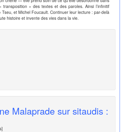
ion chérie — elle prend soin de ce qu’elle désordonne dans
ansposition » des textes et des paroles. Ainsi l’infinitif
 Tseu, et Michel Foucault. Continuer leur lecture : par-delà
te histoire et invente des vies dans la vie.
ne Malaprade sur sitaudis :
s]