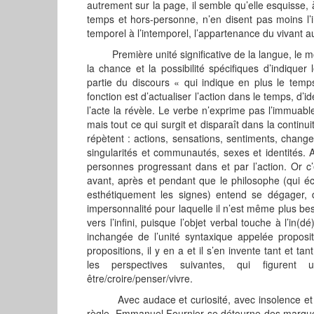
autrement sur la page, il semble qu’elle esquisse, à
temps et hors-personne, n’en disent pas moins l’ins
temporel à l’intemporel, l’appartenance du vivant 
Première unité significative de la langue, le mot
la chance et la possibilité spécifiques d’indiquer
partie du discours « qui indique en plus le temp
fonction est d’actualiser l’action dans le temps, d’id
l’acte la révèle. Le verbe n’exprime pas l’immuabl
mais tout ce qui surgit et disparaît dans la continu
répètent : actions, sensations, sentiments, change
singularités et communautés, sexes et identités. 
personnes progressant dans et par l’action. Or c’
avant, après et pendant que le philosophe (qui éc
esthétiquement les signes) entend se dégager, 
impersonnalité pour laquelle il n’est même plus beso
vers l’infini, puisque l’objet verbal touche à l’in(dé
inchangée de l’unité syntaxique appelée proposi
propositions, il y en a et il s’en invente tant et t
les perspectives suivantes, qui figurent
être/croire/penser/vivre.
Avec audace et curiosité, avec insolence et hum
règle, Emmanuel Fournier se détourne des marques