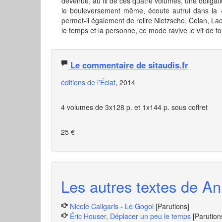
devenue, au fil de ces quatre volumes, une obligat
le bouleversement même, écoute autrui dans la « tr
permet-il également de relire Nietzsche, Celan, Lao
le temps et la personne, ce mode ravive le vif de tou
Le commentaire de sitaudis.fr
éditions de l’Éclat
, 2014
4 volumes de 3x128 p. et 1x144 p. sous coffret
25 €
Les autres textes de An
Nicole Caligaris - Le Gogol
[Parutions]
Éric Houser, Déplacer un peu le temps
[Parution