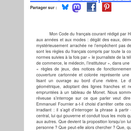
Partager sur :
Mon Code du français courant rédigé par Hen
aux années et aux modes : dégât des eaux, dé
mystérieusement arrachée ne l’empêchent pas de
sont les règles du français compris par toute la c
normes suivies à la fois par « le journaliste de la té
de commerce, le médecin, l’instituteur », dans une 
« règles de jeux, des notices de fonctionneme
couverture cartonnée et colorée représente un
lisant un ouvrage au bord d’une rivière. Le 
géométrique, adoptant des lignes franches et ne
empruntées à un tableau de Monet. Nous sommes
rêveuse s’interroge sur ce que parler veut dire
Emmanuel Fournier a-t-il choisi d’arrêter cette co
irradiant : il s’agit d’interroger la phrase à par
central, lui qui gouverne et conduit tous les mots qui
aux autres. Que devient la proposition lorsqu’on lui
personne ? Que peut-elle alors chercher ? Que, q