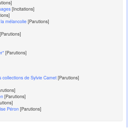
utions]
isages
[Incitations]
tions]
 la mélancolie
[Parutions]
[Parutions]
r"
[Parutions]
s collections de Sylvie Camet
[Parutions]
rutions]
en
[Parutions]
utions]
oise Péron
[Parutions]