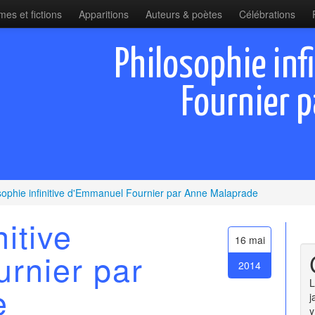
es et fictions
Apparitions
Auteurs & poètes
Célébrations
Philosophie inf
Fournier 
sophie infinitive d'Emmanuel Fournier par Anne Malaprade
nitive
16 mai
rnier par
2014
L
e
j
y