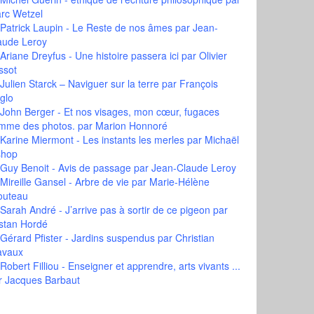
rc Wetzel
Patrick Laupin - Le Reste de nos âmes
par Jean-
aude Leroy
Ariane Dreyfus - Une histoire passera ici
par Olivier
ssot
Julien Starck – Naviguer sur la terre
par François
glo
John Berger - Et nos visages, mon cœur, fugaces
mme des photos.
par Marion Honnoré
Karine Miermont - Les instants les merles
par Michaël
shop
Guy Benoit - Avis de passage
par Jean-Claude Leroy
Mireille Gansel - Arbre de vie
par Marie-Hélène
outeau
Sarah André - J’arrive pas à sortir de ce pigeon
par
istan Hordé
Gérard Pfister - Jardins suspendus
par Christian
avaux
Robert Filliou - Enseigner et apprendre, arts vivants ...
r Jacques Barbaut