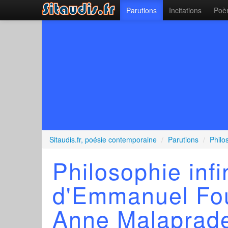
Parutions
Incitations
Poèm
Sitaudis.fr, poésie contemporaine
/
Parutions
/
Philo
Philosophie infi
d'Emmanuel Fou
Anne Malaprad