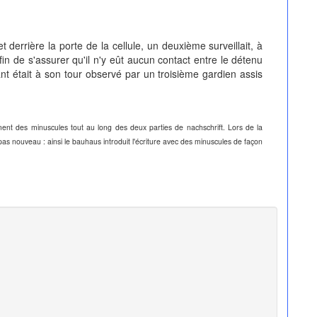
et derrière la porte de la cellule, un deuxième surveillait, à
fin de s'assurer qu'il n'y eût aucun contact entre le détenu
ant était à son tour observé par un troisième gardien assis
ment des minuscules tout au long des deux parties de nachschrift. Lors de la
s nouveau : ainsi le bauhaus introduit l'écriture avec des minuscules de façon