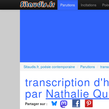
Parutions
Incitations
Poèm
Sitaudis.fr, poésie contemporaine
/
Parutions
/
trans
transcription d
par
Nathalie Qu
Partager sur :