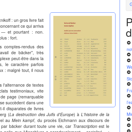
G
P
ikoff : un gros livre fait
oncernant ce qui arriva
d
 — et pourtant : non.
lus : fort.
es comptes-rendus des
no
vail de bäcker*, très
omplexe peut-être dans la
, le caractère parfois
We
ux : malgré tout, il nous
St
is l'alternance de textes
Fr
lats testimoniaux, vite
 de page (remarquable
l’
ms se succèdent dans une
-il disparates de livres
Mi
erg (
La destruction des Juifs d'Europe
) à
L'histoire de la
rel au
Mein kampf
, du procès Eichmann aux discours de
par bäcker durant toute une vie, car
Transcription
est le
 de polio que l'Anschluss a paradoxalement « socialisé » :