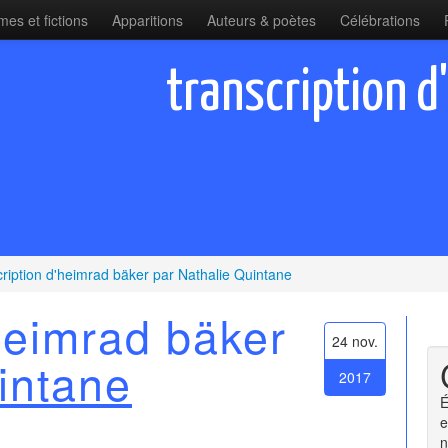
es et fictions
Apparitions
Auteurs & poètes
Célébrations
transcription d
cription d'heimrad bäker par Nathalie Quintane
'heimrad bäker
24 nov.
intane
2017
É
e
n