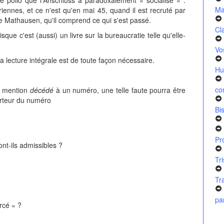
Ma
iennes, et ce n'est qu'en mai 45, quand il est recruté par
de Mathausen, qu'il comprend ce qui s'est passé.
Cl
sque c'est (aussi) un livre sur la bureaucratie telle qu'elle-
Vo
t la lecture intégrale est de toute façon nécessaire.
Hu
co
a mention
décédé
à un numéro, une telle faute pourra être
orteur du numéro
Bi
Pr
ont-ils admissibles ?
Tr
Tr
pa
orcé » ?