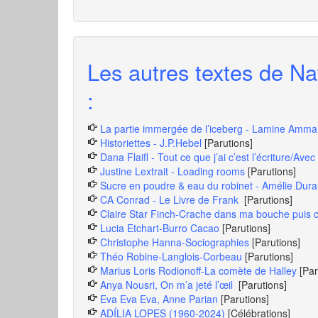
Les autres textes de Na
:
La partie immergée de l’iceberg - Lamine Amma
Historiettes - J.P.Hebel
[Parutions]
Dana Flaifl - Tout ce que j’ai c’est l’écriture/Avec 
Justine Lextrait - Loading rooms
[Parutions]
Sucre en poudre & eau du robinet - Amélie Dur
CA Conrad - Le Livre de Frank
[Parutions]
Claire Star Finch-Crache dans ma bouche puis
Lucia Etchart-Burro Cacao
[Parutions]
Christophe Hanna-Sociographies
[Parutions]
Théo Robine-Langlois-Corbeau
[Parutions]
Marius Loris Rodionoff-La comète de Halley
[Par
Anya Nousri, On m’a jeté l’œil
[Parutions]
Eva Eva Eva, Anne Parian
[Parutions]
ADÍLIA LOPES (1960-2024)
[Célébrations]