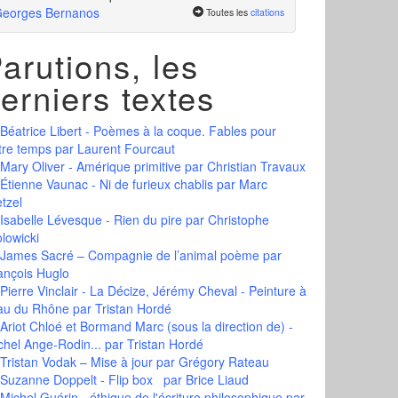
eorges Bernanos
Toutes les
citations
arutions, les
erniers textes
Béatrice Libert - Poèmes à la coque. Fables pour
tre temps
par Laurent Fourcaut
Mary Oliver - Amérique primitive
par Christian Travaux
Étienne Vaunac - Ni de furieux chablis
par Marc
tzel
Isabelle Lévesque - Rien du pire
par Christophe
olowicki
James Sacré – Compagnie de l’animal poème
par
ançois Huglo
Pierre Vinclair - La Décize, Jérémy Cheval - Peinture à
eau du Rhône
par Tristan Hordé
Ariot Chloé et Bormand Marc (sous la direction de) -
chel Ange-Rodin...
par Tristan Hordé
Tristan Vodak – Mise à jour
par Grégory Rateau
Suzanne Doppelt - Flip box
par Brice Liaud
Michel Guérin - éthique de l'écriture philosophique
par