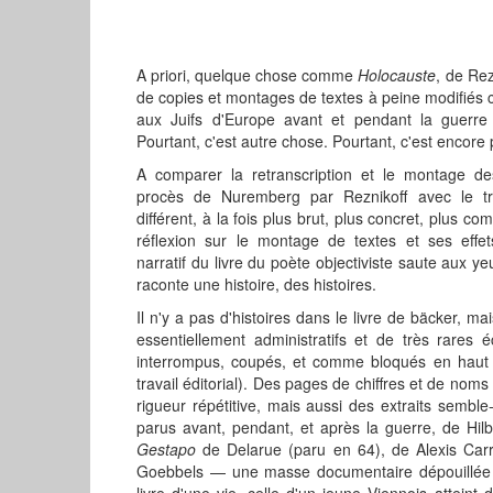
A priori, quelque chose comme
Holocauste
, de Rezn
de copies et montages de textes à peine modifiés c
aux Juifs d'Europe avant et pendant la guerre
Pourtant, c'est autre chose. Pourtant, c'est encore p
A comparer la retranscription et le montage d
procès de Nuremberg par Reznikoff avec le tra
différent, à la fois plus brut, plus concret, plus c
réflexion sur le montage de textes et ses effets
narratif du livre du poète objectiviste saute aux ye
raconte une histoire, des histoires.
Il n'y a pas d'histoires dans le livre de bäcker, ma
essentiellement administratifs et de très rares éc
interrompus, coupés, et comme bloqués en haut
travail éditorial). Des pages de chiffres et de no
rigueur répétitive, mais aussi des extraits semble-t
parus avant, pendant, et après la guerre, de Hilb
Gestapo
de Delarue (paru en 64), de Alexis Car
Goebbels — une masse documentaire dépouillée 
livre d'une vie, celle d'un jeune Viennois atteint