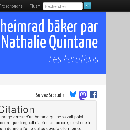
Prescriptions
Plus
'heimrad bäker par
Nathalie Quintane
Les Parutions
Suivez Sitaudis :
Citation
trange erreur d’un homme qui ne savait point
ncore que l’orgueil n’a rien en propre, n’est que le
om donné à l’âme qui se dévore elle-même.