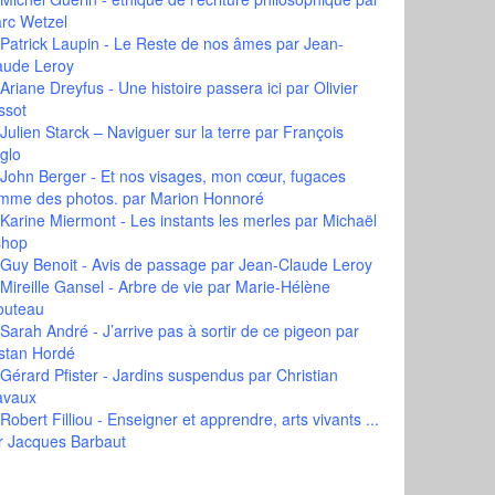
rc Wetzel
Patrick Laupin - Le Reste de nos âmes
par Jean-
aude Leroy
Ariane Dreyfus - Une histoire passera ici
par Olivier
ssot
Julien Starck – Naviguer sur la terre
par François
glo
John Berger - Et nos visages, mon cœur, fugaces
mme des photos.
par Marion Honnoré
Karine Miermont - Les instants les merles
par Michaël
shop
Guy Benoit - Avis de passage
par Jean-Claude Leroy
Mireille Gansel - Arbre de vie
par Marie-Hélène
outeau
Sarah André - J’arrive pas à sortir de ce pigeon
par
istan Hordé
Gérard Pfister - Jardins suspendus
par Christian
avaux
Robert Filliou - Enseigner et apprendre, arts vivants ...
r Jacques Barbaut