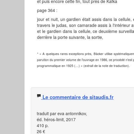
et puis encore cette fin, tout près de Kafka
page 364 :
jour et nuit, un gardien était assis dans la cellule, 
travers le judas, son camarade assis à l'intérieur a
et le gardien dans la cellule, ce deuxième surveill
derrière la porte suivante, la sortie,
* « A quelques rares exceptions près, Bäcker utilise systématique
parution du premier volume de l'ouvrage en 1986, ce procédé n'est pa
programmatique en 1925 (…) » (extrait de la note de traduction).
Le commentaire de sitaudis.fr
traduit par eva antonnikov,
éd. héros-limit, 2017
410 p.
26 €