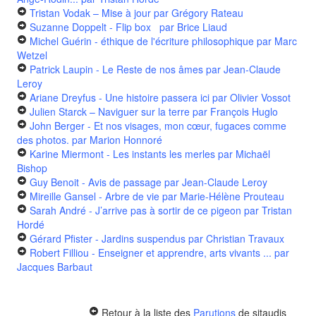
Tristan Vodak – Mise à jour
par Grégory Rateau
Suzanne Doppelt - Flip box
par Brice Liaud
Michel Guérin - éthique de l'écriture philosophique
par Marc
Wetzel
Patrick Laupin - Le Reste de nos âmes
par Jean-Claude
Leroy
Ariane Dreyfus - Une histoire passera ici
par Olivier Vossot
Julien Starck – Naviguer sur la terre
par François Huglo
John Berger - Et nos visages, mon cœur, fugaces comme
des photos.
par Marion Honnoré
Karine Miermont - Les instants les merles
par Michaël
Bishop
Guy Benoit - Avis de passage
par Jean-Claude Leroy
Mireille Gansel - Arbre de vie
par Marie-Hélène Prouteau
Sarah André - J’arrive pas à sortir de ce pigeon
par Tristan
Hordé
Gérard Pfister - Jardins suspendus
par Christian Travaux
Robert Filliou - Enseigner et apprendre, arts vivants ...
par
Jacques Barbaut
Retour à la liste des
Parutions
de sitaudis