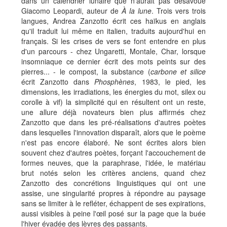
dans un calendrier lunaire que n'aurait pas désavoué
Giacomo Leopardi, auteur de
À la lune
. Trois vers trois
langues, Andrea Zanzotto écrit ces haïkus en anglais
qu'il traduit lui même en italien, traduits aujourd'hui en
français. Si les crises de vers se font entendre en plus
d'un parcours - chez Ungaretti, Montale, Char, lorsque
insomniaque ce dernier écrit des mots peints sur des
pierres... - le compost, la substance (
carbone et
silice
écrit Zanzotto dans
Phosphènes
, 1983, le pied, les
dimensions, les irradiations, les énergies du mot, silex ou
corolle à vif) la simplicité qui en résultent ont un reste,
une allure déjà novateurs bien plus affirmés chez
Zanzotto que dans les pré-réalisations d'autres poètes
dans lesquelles l'innovation disparaît, alors que le poème
n'est pas encore élaboré. Ne sont écrites alors bien
souvent chez d'autres poètes, forçant l'accouchement de
formes neuves, que la paraphrase, l'idée, le matériau
brut notés selon les critères anciens, quand chez
Zanzotto des concrétions linguistiques qui ont une
assise, une singularité propres à répondre au paysage
sans se limiter à le refléter, échappent de ses expirations,
aussi visibles à peine l'œil posé sur la page que la buée
l'hiver évadée des lèvres des passants.