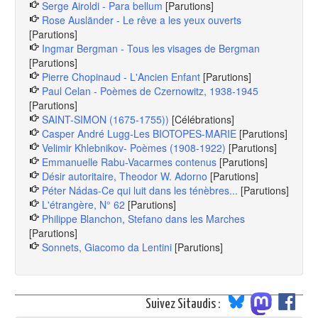
Serge Airoldi - Para bellum
[Parutions]
Rose Ausländer - Le rêve a les yeux ouverts
[Parutions]
Ingmar Bergman - Tous les visages de Bergman
[Parutions]
Pierre Chopinaud - L'Ancien Enfant
[Parutions]
Paul Celan - Poèmes de Czernowitz, 1938-1945
[Parutions]
SAINT-SIMON (1675-1755))
[Célébrations]
Casper André Lugg-Les BIOTOPES-MARIE
[Parutions]
Velimir Khlebnikov- Poèmes (1908-1922)
[Parutions]
Emmanuelle Rabu-Vacarmes contenus
[Parutions]
Désir autoritaire, Theodor W. Adorno
[Parutions]
Péter Nádas-Ce qui luit dans les ténèbres...
[Parutions]
L'étrangère, N° 62
[Parutions]
Philippe Blanchon, Stefano dans les Marches
[Parutions]
Sonnets, Giacomo da Lentini
[Parutions]
Suivez Sitaudis :