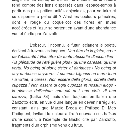
rend compte des liens dispersés dans l'espace-temps à
partir des plus petites unités objectales, pour se taire et
se disperser à peine dit ? Ainsi les couleurs primaires,
dont le rouge du coquelicot des flores en mues
accélérées et l'azur se portent en avant d'une abondance
vue et écrite par Zanzotto.
L'obscur, l'inconnu, le futur, éclairent le poète,
écrivent à travers les langues,
Non être de la gloire, sœur
de l'obscurité
/
Non être de toute obscurité d'aucun lieu -
/ la plénitude de l'été guère plus
/
qu'une caresse, qu'une
vertu
,
No being of glory, sister of darkness
/
No being of
any darkness anywere -
/
summer-higness no more than
/
a virtue, a caress
,
Non essere della gloria, sorella della
cupezza
/
Non essere di ogni cupezza in nessun luogo -
la pinezza dell'estate non pi
ù
di
/
una virt
ù
, di una
carezza
, (haïku 84) mais c'est toujours en italien que
Zanzotto écrit, en vue d'une langue en devenir irrégulier,
constant, ainsi que Marzio Breda et Philippe Di Meo
l'indiquent, invitant le lecteur à lire à nouveau ces haïkus
d'une saison, à l'exemple de Bashô cité par Zanzotto,
fragments d'un orphisme venu du futur.