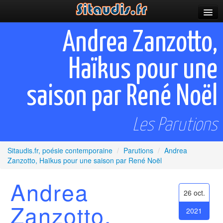
Parutions
Andrea Zanzotto,
Incitations
Haïkus pour une
Poèmes et fictions
saison par René Noël
Apparitions
Auteurs & poètes
Les Parutions
Célébrations
Sitaudis.fr, poésie contemporaine
/
Parutions
/
Andrea
Prescriptions
Zanzotto, Haïkus pour une saison par René Noël
Plus
Andrea
26 oct.
Zanzotto,
2021