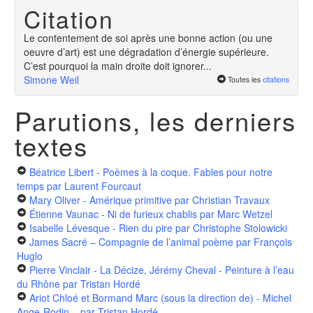
Citation
Le contentement de soi après une bonne action (ou une
oeuvre d’art) est une dégradation d’énergie supérieure.
C’est pourquoi la main droite doit ignorer...
Simone Weil
Toutes les
citations
Parutions, les derniers
textes
Béatrice Libert - Poèmes à la coque. Fables pour notre
temps
par Laurent Fourcaut
Mary Oliver - Amérique primitive
par Christian Travaux
Étienne Vaunac - Ni de furieux chablis
par Marc Wetzel
Isabelle Lévesque - Rien du pire
par Christophe Stolowicki
James Sacré – Compagnie de l’animal poème
par François
Huglo
Pierre Vinclair - La Décize, Jérémy Cheval - Peinture à l’eau
du Rhône
par Tristan Hordé
Ariot Chloé et Bormand Marc (sous la direction de) - Michel
Ange-Rodin...
par Tristan Hordé