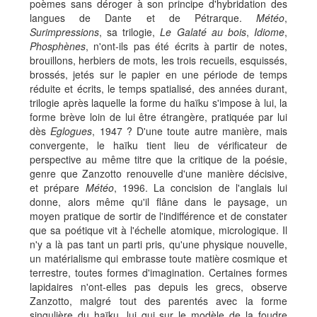
poèmes sans déroger à son principe d'hybridation des
langues de Dante et de Pétrarque.
Météo
,
Surimpressions
, sa trilogie,
Le Galaté au bois
,
Idiome
,
Phosphènes
, n'ont-ils pas été écrits à partir de notes,
brouillons, herbiers de mots, les trois recueils, esquissés,
brossés, jetés sur le papier en une période de temps
réduite et écrits, le temps spatialisé, des années durant,
trilogie après laquelle la forme du haïku s'impose à lui, la
forme brève loin de lui être étrangère, pratiquée par lui
dès
Eglogues
, 1947 ? D'une toute autre manière, mais
convergente, le haïku tient lieu de vérificateur de
perspective au même titre que la critique de la poésie,
genre que Zanzotto renouvelle d'une manière décisive,
et prépare
Météo
, 1996. La concision de l'anglais lui
donne, alors même qu'il flâne dans le paysage, un
moyen pratique de sortir de l'indifférence et de constater
que sa poétique vit à l'échelle atomique, micrologique. Il
n'y a là pas tant un parti pris, qu'une physique nouvelle,
un matérialisme qui embrasse toute matière cosmique et
terrestre, toutes formes d'imagination. Certaines formes
lapidaires n'ont-elles pas depuis les grecs, observe
Zanzotto, malgré tout des parentés avec la forme
singulière du haïku, lui qui sur le modèle de la foudre