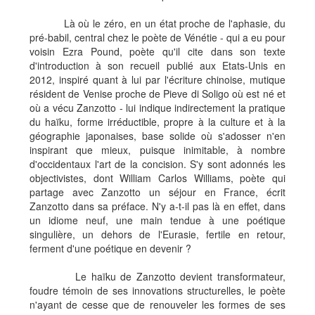
Là où le zéro, en un état proche de l'aphasie, du
pré-babil, central chez le poète de Vénétie - qui a eu pour
voisin Ezra Pound, poète qu'il cite dans son texte
d'introduction à son recueil publié aux Etats-Unis en
2012, inspiré quant à lui par l'écriture chinoise, mutique
résident de Venise proche de Pieve di Soligo où est né et
où a vécu Zanzotto - lui indique indirectement la pratique
du haïku, forme irréductible, propre à la culture et à la
géographie japonaises, base solide où s'adosser n'en
inspirant que mieux, puisque inimitable, à nombre
d'occidentaux l'art de la concision. S'y sont adonnés les
objectivistes, dont William Carlos Williams, poète qui
partage avec Zanzotto un séjour en France, écrit
Zanzotto dans sa préface. N'y a-t-il pas là en effet, dans
un idiome neuf, une main tendue à une poétique
singulière, un dehors de l'Eurasie, fertile en retour,
ferment d'une poétique en devenir ?
Le haïku de Zanzotto devient transformateur,
foudre témoin de ses innovations structurelles, le poète
n'ayant de cesse que de renouveler les formes de ses