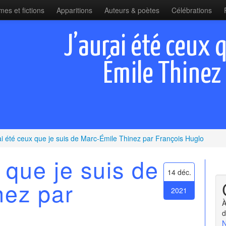
es et fictions
Apparitions
Auteurs & poètes
Célébrations
J’aurai été ceux q
Émile Thinez
ai été ceux que je suis de Marc-Émile Thinez par François Huglo
 que je suis de
14 déc.
nez par
2021
À
d
N