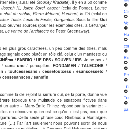
éternelle (j’aurai été
Stourley Kracklite
). Il y en a 50 comme
 Joseph K., Julien Sorel, cageot
(celui de Ponge),
Louise
Cl
, le chat du rabbin, Pierre Ménard, Humbert, le Cri
(celui de
sieur Teste, Louis de Funès, Gargantua
. Sous le titre
Qui
Vo
 aux œuvres sources (pour les exemples cités, à
L’étranger
st,
Le ventre de l’architecte
de Peter Greenaway).
Hu
co
 plus gros caractères, un peu comme des titres, mais
hage signale donc plutôt un rôle clé, celui d’un manifeste ou
Bi
CIN
É
ma / FABRIQ / UE DES / SOUVEN / IRS
. Je ne peux /
t /
sans une
/ perception.
FONDAMEN / TALECONS /
in / toutcessesans / cessetoutcess / esanscesseto /
Pr
/ cessesansces / sansfin
.
Tr
e la clé rejoint la serrure qui, de la porte, donne vue
Tr
téraire fabrique une multitude de situations fictives dans
nt un autre », Marc-Émile Thinez répond par la variante : «
pa
lles on découvre qu’on est ce qu’on n’est pas, ceux que
 bigarrures. Cette seule phrase coud Rimbaud à Montaigne.
rature (…) Par l’art seulement nous pouvons sortir de nous
e voyons se multiplier », à Georges Didi-Huberman, cité sur