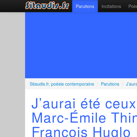
Parutions
Incitations
Poèm
Sitaudis.fr, poésie contemporaine
/
Parutions
/
J’aur
J’aurai été ceux
Marc-Émile Thi
François Huglo