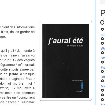
P
d
nt des informations
s films, de les garder en
no
age.
We
’il y ait / du monde à
s de haine / j’avais vu
St
l et le bruit / des vagues
élégramme / m’informait
Fr
ocotte et puis aimée par
lle de
jethro
la fresque
l’
prison imaginaire
faire /
lon lui mort et moi /
Mi
dette
). 37 moi invité à
rchitecte / en commun
e ventre un / concurrent
on cancer / l’estomac
Ma