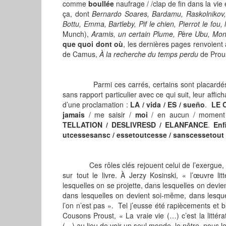
comme
boullée
naufrage / /clap de fin dans la vie 
ça, dont
Bernardo Soares, Bardamu, Raskolnikov,
Bottu, Emma, Bartleby, Pif le chien, Pierrot le fou
Munch),
Aramis, un certain Plume, Père Ubu, Mon
que quoi dont où
, les dernières pages renvoient
de Camus,
À
la recherche du temps perdu
de Prou
Parmi ces carrés, certains sont placardés en
sans rapport particulier avec ce qui suit, leur affic
d’une proclamation :
LA / vida / ES / sue
ñ
o
.
LE 
jamais
/ me saisir /
moi
/ en aucun / momen
TELLATION / DESLIVRESD / ELANFANCE
.
Enf
utcessesansc / essetoutcesse / sanscessetout 
Ces rôles clés rejouent celui de l’exergue, comm
sur tout le livre. À Jerzy Kosinski, « l’œuvre lit
lesquelles on se projette, dans lesquelles on devie
dans lesquelles on devient soi-même, dans lesque
l’on n’est pas ». Tel j’eusse été rapiècements et
Cousons Proust, « La vraie vie (…) c’est la litté
(…) au lieu de voir un seul monde, le nôtre, nous l