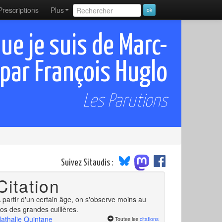
Prescriptions
Plus
ue je suis de Marc-
 par François Huglo
Les Parutions
Suivez Sitaudis :
Citation
 partir d'un certain âge, on s'observe moins au
os des grandes cuillères.
athalie Quintane
Toutes les
citations