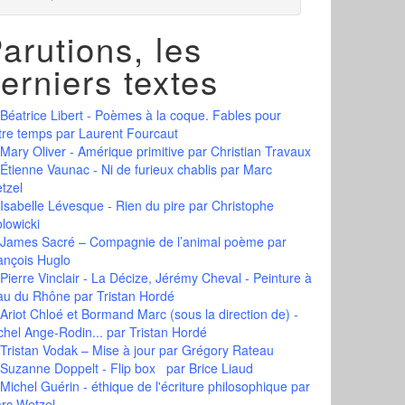
arutions, les
erniers textes
Béatrice Libert - Poèmes à la coque. Fables pour
tre temps
par Laurent Fourcaut
Mary Oliver - Amérique primitive
par Christian Travaux
Étienne Vaunac - Ni de furieux chablis
par Marc
tzel
Isabelle Lévesque - Rien du pire
par Christophe
olowicki
James Sacré – Compagnie de l’animal poème
par
ançois Huglo
Pierre Vinclair - La Décize, Jérémy Cheval - Peinture à
eau du Rhône
par Tristan Hordé
Ariot Chloé et Bormand Marc (sous la direction de) -
chel Ange-Rodin...
par Tristan Hordé
Tristan Vodak – Mise à jour
par Grégory Rateau
Suzanne Doppelt - Flip box
par Brice Liaud
Michel Guérin - éthique de l'écriture philosophique
par
rc Wetzel