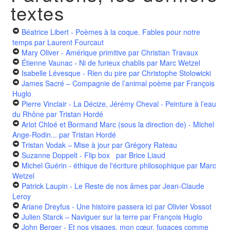
textes
Béatrice Libert - Poèmes à la coque. Fables pour notre
temps
par Laurent Fourcaut
Mary Oliver - Amérique primitive
par Christian Travaux
Étienne Vaunac - Ni de furieux chablis
par Marc Wetzel
Isabelle Lévesque - Rien du pire
par Christophe Stolowicki
James Sacré – Compagnie de l’animal poème
par François
Huglo
Pierre Vinclair - La Décize, Jérémy Cheval - Peinture à l’eau
du Rhône
par Tristan Hordé
Ariot Chloé et Bormand Marc (sous la direction de) - Michel
Ange-Rodin...
par Tristan Hordé
Tristan Vodak – Mise à jour
par Grégory Rateau
Suzanne Doppelt - Flip box
par Brice Liaud
Michel Guérin - éthique de l'écriture philosophique
par Marc
Wetzel
Patrick Laupin - Le Reste de nos âmes
par Jean-Claude
Leroy
Ariane Dreyfus - Une histoire passera ici
par Olivier Vossot
Julien Starck – Naviguer sur la terre
par François Huglo
John Berger - Et nos visages, mon cœur, fugaces comme