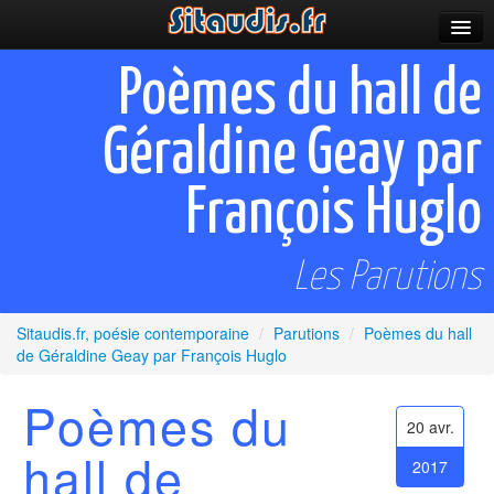
Parutions
Poèmes du hall de
Incitations
Géraldine Geay par
Poèmes et fictions
François Huglo
Apparitions
Auteurs & poètes
Les Parutions
Célébrations
Sitaudis.fr, poésie contemporaine
/
Parutions
/
Poèmes du hall
Prescriptions
de Géraldine Geay par François Huglo
Plus
Poèmes du
20 avr.
hall de
2017