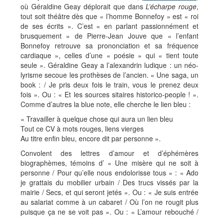
où Géraldine Geay déplorait que dans
L’écharpe rouge
,
tout soit théâtre dès que « l’homme Bonnefoy » est « roi
de ses écrits ». C’est « en parlant passionnément et
brusquement » de Pierre-Jean Jouve que « l’enfant
Bonnefoy retrouve sa prononciation et sa fréquence
cardiaque », celles d’une « poésie » qui « tient toute
seule ». Géraldine Geay a l’alexandrin ludique : un néo-
lyrisme secoue les prothèses de l’ancien. « Une saga, un
book : / Je pris deux fois le train, vous le prenez deux
fois ». Ou : « Et les sources sitaires historico-people ! ».
Comme d’autres la blue note, elle cherche le lien bleu :
« Travailler à quelque chose qui aura un lien bleu
Tout ce CV à mots rouges, liens vierges
Au titre enfin bleu, encore dit par personne ».
Convolent des lettres d’amour et d’éphémères
biographèmes, témoins d’ « Une misère qui ne soit à
personne / Pour qu’elle nous endolorisse tous » : « Ado
je grattais du mobilier urbain / Des trucs vissés par la
mairie / Secs, et qui seront jetés ». Ou : « Je suis entrée
au salariat comme à un cabaret / Où l’on ne rougit plus
puisque ça ne se voit pas ». Ou : « L’amour rebouché /