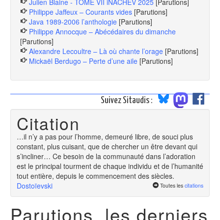
Julien Blaine - TOME VII iNACHEV 2025
[Parutions]
Philippe Jaffeux – Courants vides
[Parutions]
Java 1989-2006 l’anthologie
[Parutions]
Philippe Annocque – Abécédaires du dimanche
[Parutions]
Alexandre Lecoultre – Là où chante l’orage
[Parutions]
Mickaël Berdugo – Perte d’une aile
[Parutions]
Suivez Sitaudis :
Citation
…il n’y a pas pour l’homme, demeuré libre, de souci plus
constant, plus cuisant, que de chercher un être devant qui
s’incliner… Ce besoin de la communauté dans l’adoration
est le principal tourment de chaque individu et de l’humanité
tout entière, depuis le commencement des siècles.
Dostoïevski
Toutes les
citations
Parutions, les derniers