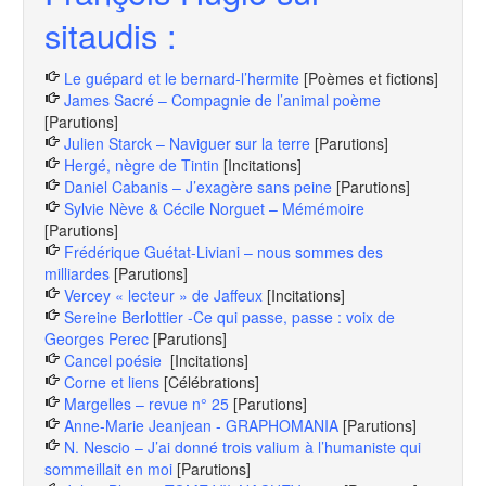
sitaudis :
Le guépard et le bernard-l’hermite
[Poèmes et fictions]
James Sacré – Compagnie de l’animal poème
[Parutions]
Julien Starck – Naviguer sur la terre
[Parutions]
Hergé, nègre de Tintin
[Incitations]
Daniel Cabanis – J’exagère sans peine
[Parutions]
Sylvie Nève & Cécile Norguet – Mémémoire
[Parutions]
Frédérique Guétat-Liviani – nous sommes des
milliardes
[Parutions]
Vercey « lecteur » de Jaffeux
[Incitations]
Sereine Berlottier -Ce qui passe, passe : voix de
Georges Perec
[Parutions]
Cancel poésie
[Incitations]
Corne et liens
[Célébrations]
Margelles – revue n° 25
[Parutions]
Anne-Marie Jeanjean - GRAPHOMANIA
[Parutions]
N. Nescio – J’ai donné trois valium à l’humaniste qui
sommeillait en moi
[Parutions]