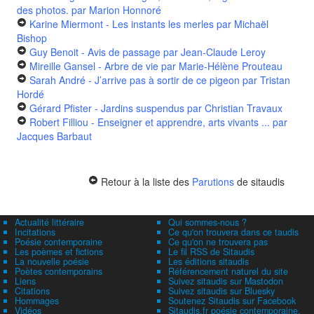
des photos.
par Marion Honnoré
Karine Miermont - Les instants les merles
par Michaël
Bishop
Guy Benoit - Avis de passage
par Jean-Claude Leroy
Mireille Gansel - Arbre de vie
par Marie-Hélène Prouteau
Sarah André - J’arrive pas à sortir de ce pigeon
par Tristan
Hordé
Gérard Pfister - Jardins suspendus
par Christian Travaux
Robert Filliou - Enseigner et apprendre, arts vivants ...
par
Jacques Barbaut
Retour à la liste des
Parutions
de sitaudis
Actualité littéraire
Qui sommes-nous ?
Incitations
Ce qu'on trouvera dans ce taudis
Poésie contemporaine
Ce qu'on ne trouvera pas
Les poèmes et fictions
Le fil RSS de Sitaudis
La nouvelle poésie
Les éditions sitaudis
Poètes contemporains
Référencement naturel du site
Liens
Suivez sitaudis sur Mastodon
Citations
Suivez sitaudis sur Bluesky
Hommages
Soutenez Sitaudis sur Facebook
Vidéos
Sitaudis.fr poésie contemporaine,