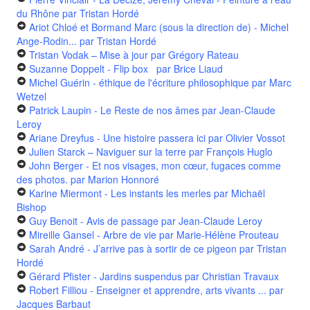
du Rhône
par Tristan Hordé
Ariot Chloé et Bormand Marc (sous la direction de) - Michel
Ange-Rodin...
par Tristan Hordé
Tristan Vodak – Mise à jour
par Grégory Rateau
Suzanne Doppelt - Flip box
par Brice Liaud
Michel Guérin - éthique de l'écriture philosophique
par Marc
Wetzel
Patrick Laupin - Le Reste de nos âmes
par Jean-Claude
Leroy
Ariane Dreyfus - Une histoire passera ici
par Olivier Vossot
Julien Starck – Naviguer sur la terre
par François Huglo
John Berger - Et nos visages, mon cœur, fugaces comme
des photos.
par Marion Honnoré
Karine Miermont - Les instants les merles
par Michaël
Bishop
Guy Benoit - Avis de passage
par Jean-Claude Leroy
Mireille Gansel - Arbre de vie
par Marie-Hélène Prouteau
Sarah André - J’arrive pas à sortir de ce pigeon
par Tristan
Hordé
Gérard Pfister - Jardins suspendus
par Christian Travaux
Robert Filliou - Enseigner et apprendre, arts vivants ...
par
Jacques Barbaut