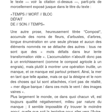
le texte — voir la citation ci-dessus —, parti-pris de
morcellement exposé jusque dans le titre du texte :
«TEMPS // MORT // BLOC
DÉFAIT
DE // SON // TEMPS»
Une autre prose, heureusement titrée "Compost",
accumule des noms de fleurs, d’arbustes, d’arbres,
longue énumération en une seule phrase et aucun des
éléments nommés ne se détache des autres : tous ne
sont que des « mots défaits dans leur lente
transformation vide ». L’accumulation n’aboutit donc pas
à un enrichissement (comme le compost agricole à un
engrais), mais plutôt à montrer une opération inutile, un
manque, et ce manque est partout présent. Ainsi, la mer
en tant que telle apaise, mais ce qui la désigne et le nom
des choses qui lui sont attachées, n’ont pas de réalité,
« mer digue barque / dans ces mots le vent / des images
vaines ».
Plus largement le monde, ce dans quoi chacun vit, est
toujours qualifié négativement, milieu par nature du
manque ; il semble impossible d’y trouver le moindre
appui, quelle que soit la tentative pour aller vers l’Autre,