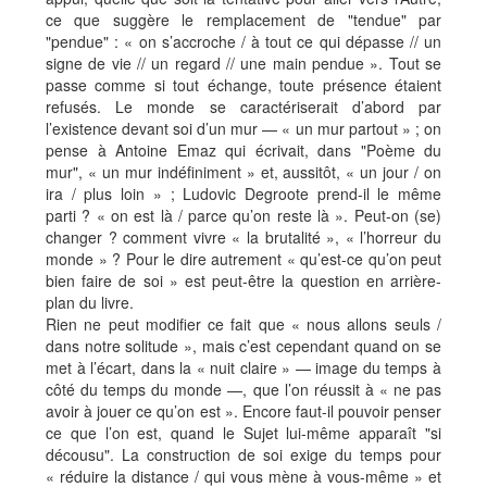
ce que suggère le remplacement de "tendue" par
"pendue" : « on s’accroche / à tout ce qui dépasse // un
signe de vie // un regard // une main pendue ». Tout se
passe comme si tout échange, toute présence étaient
refusés. Le monde se caractériserait d’abord par
l’existence devant soi d’un mur — « un mur partout » ; on
pense à Antoine Emaz qui écrivait, dans "Poème du
mur", « un mur indéfiniment » et, aussitôt, « un jour / on
ira / plus loin » ; Ludovic Degroote prend-il le même
parti ? « on est là / parce qu’on reste là ». Peut-on (se)
changer ? comment vivre « la brutalité », « l’horreur du
monde » ? Pour le dire autrement « qu’est-ce qu’on peut
bien faire de soi » est peut-être la question en arrière-
plan du livre.
Rien ne peut modifier ce fait que « nous allons seuls /
dans notre solitude », mais c’est cependant quand on se
met à l’écart, dans la « nuit claire » — image du temps à
côté du temps du monde —, que l’on réussit à « ne pas
avoir à jouer ce qu’on est ». Encore faut-il pouvoir penser
ce que l’on est, quand le Sujet lui-même apparaît "si
décousu". La construction de soi exige du temps pour
« réduire la distance / qui vous mène à vous-même » et