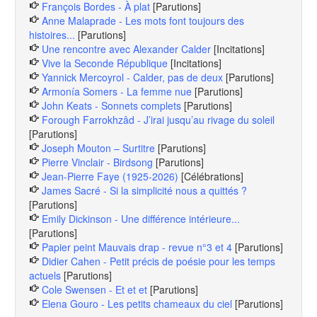
François Bordes - À plat
[Parutions]
Anne Malaprade - Les mots font toujours des
histoires...
[Parutions]
Une rencontre avec Alexander Calder
[Incitations]
Vive la Seconde République
[Incitations]
Yannick Mercoyrol - Calder, pas de deux
[Parutions]
Armonía Somers - La femme nue
[Parutions]
John Keats - Sonnets complets
[Parutions]
Forough Farrokhzâd - J’irai jusqu’au rivage du soleil
[Parutions]
Joseph Mouton – Surtitre
[Parutions]
Pierre Vinclair - Birdsong
[Parutions]
Jean-Pierre Faye (1925-2026)
[Célébrations]
James Sacré - Si la simplicité nous a quittés ?
[Parutions]
Emily Dickinson - Une différence intérieure...
[Parutions]
Papier peint Mauvais drap - revue n°3 et 4
[Parutions]
Didier Cahen - Petit précis de poésie pour les temps
actuels
[Parutions]
Cole Swensen - Et et et
[Parutions]
Elena Gouro - Les petits chameaux du ciel
[Parutions]