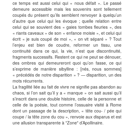
ce temps est aussi celui qui « nous défait ». Le passé
demeure accessible mais les souvenirs sont tellement
coupés du présent qu’ils semblent renvoyer à quelqu’un
d’autre que celui qui les évoque ; quelle relation entre
celui qui se souvient des « gaies tombes fleuries », des
« riants caveaux » de son « enfance moisie », et celui qui
écrit « je suis coupé de moi », « on vit séparé » ? Tout
l’enjeu est bien de coudre, reformer un tissu, une
continuité dans ce qui, la vie, n’est que discontinuité,
fragments successifs. Restent ce qui ne peut se dénouer,
des ombres qui demeureront quoi qu’on fasse, ce qui
s’exprime de manière sibylline : [nés, nous sommes]
« précédés de notre disparition » ? — disparition, un des
mots récurrents.
La fragilité liée au fait de vivre ne signifie pas abandon au
chaos, si l’on sait qu’il y a « manque » on sait aussi qu’il
s’inscrit dans une double histoire, celle de la personne et
celle de la poésie, tout comme l’ossuaire visité à Rome
dont un passage de la description, « tête cou- / pée qui
coupe / la tête zone du cou », renvoie aux disparus et est
une allusion transparente à "Zone" d’Apollinaire.