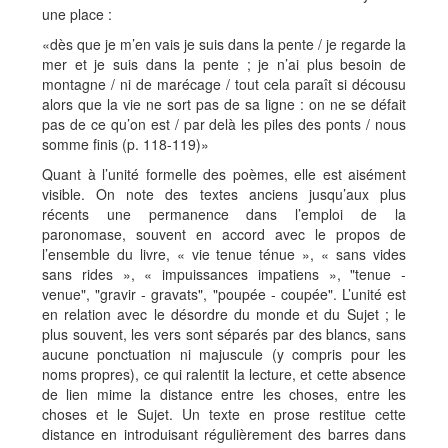
une place :
«dès que je m’en vais je suis dans la pente / je regarde la
mer et je suis dans la pente ; je n’ai plus besoin de
montagne / ni de marécage / tout cela paraît si décousu
alors que la vie ne sort pas de sa ligne : on ne se défait
pas de ce qu’on est / par delà les piles des ponts / nous
somme finis (p. 118-119)»
Quant à l’unité formelle des poèmes, elle est aisément
visible. On note des textes anciens jusqu’aux plus
récents une permanence dans l’emploi de la
paronomase, souvent en accord avec le propos de
l’ensemble du livre, « vie tenue ténue », « sans vides
sans rides », « impuissances impatiens », "tenue -
venue", "gravir - gravats", "poupée - coupée". L’unité est
en relation avec le désordre du monde et du Sujet ; le
plus souvent, les vers sont séparés par des blancs, sans
aucune ponctuation ni majuscule (y compris pour les
noms propres), ce qui ralentit la lecture, et cette absence
de lien mime la distance entre les choses, entre les
choses et le Sujet. Un texte en prose restitue cette
distance en introduisant régulièrement des barres dans