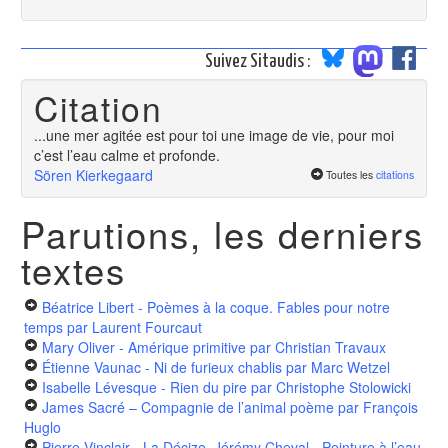
Suivez Sitaudis :
Citation
...une mer agitée est pour toi une image de vie, pour moi
c’est l’eau calme et profonde.
Sören Kierkegaard
Toutes les
citations
Parutions, les derniers
textes
Béatrice Libert - Poèmes à la coque. Fables pour notre
temps
par Laurent Fourcaut
Mary Oliver - Amérique primitive
par Christian Travaux
Étienne Vaunac - Ni de furieux chablis
par Marc Wetzel
Isabelle Lévesque - Rien du pire
par Christophe Stolowicki
James Sacré – Compagnie de l’animal poème
par François
Huglo
Pierre Vinclair - La Décize, Jérémy Cheval - Peinture à l’eau