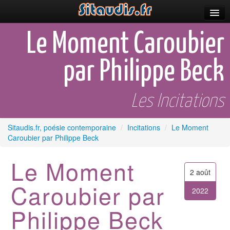
Parutions
Le Moment Caroubier
Incitations
par Philippe Beck
Poèmes et fictions
Apparitions
Les Incitations
Auteurs & poètes
Sitaudis.fr, poésie contemporaine
/
Incitations
/
Le Moment
Caroubier par Philippe Beck
Célébrations
Prescriptions
Le Moment
2 août
Plus
Caroubier par
2022
Philippe Beck