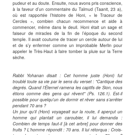
pudeur et au doute. Ensuite, nous avons pris conscience,
à la faveur d’un commentaire du Talmud (Taanit, 23 a),
où est rapportée l’histoire de Honi, « le Traceur de
Cercles », combien chacun recommence et aide à
commencer, même dans le deuil. Honi était un sage et
faiseur de miracles de la fin de l’époque du second
temple. Il avait coutume de tracer un cercle autour de lui
et de s’y enfermer comme un improbable Merlin pour
appeler le Très-Haut à faire tomber la pluie sur la Terre
sèche.
Rabbi Yohanan disait : Cet homme juste (Honi) fut
troublé toute sa vie par le sens du verset : "Cantique des
degrés. Quand l’Éternel ramena les captifs de Sion, nous
étions comme des gens qui rêvent" (Ps. 126.1). Est-il
possible pour quelqu'un de dormir et rêver sans s’arrêter
pendant 70 ans ?
Un jour qu'il (Honi) voyageait sur la route, il aperçut un
homme qui plantait un caroubier, il lui demanda :
Combien de temps faut-il [à cet arbre] pour donner des
fruits ? L'homme répondit : 70 ans. Il lui rétorqua : Crois-