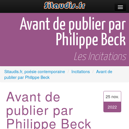
Parutions
Avant de publier par
Incitations
Philippe Beck
Poèmes et fictions
Apparitions
Les Incitations
Auteurs & poètes
Sitaudis.fr, poésie contemporaine
/
Incitations
/
Avant de
publier par Philippe Beck
Célébrations
Prescriptions
Avant de
25 nov.
Plus
publier par
2022
Philippe Beck