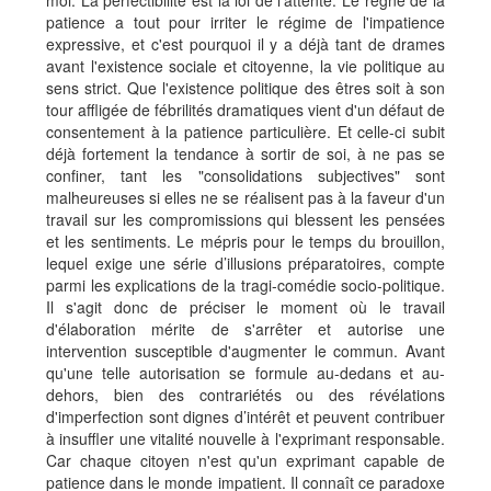
moi. La perfectibilité est la loi de l'attente. Le règne de la
patience a tout pour irriter le régime de l'impatience
expressive, et c'est pourquoi il y a déjà tant de drames
avant l'existence sociale et citoyenne, la vie politique au
sens strict. Que l'existence politique des êtres soit à son
tour affligée de fébrilités dramatiques vient d'un défaut de
consentement à la patience particulière. Et celle-ci subit
déjà fortement la tendance à sortir de soi, à ne pas se
confiner, tant les "consolidations subjectives" sont
malheureuses si elles ne se réalisent pas à la faveur d'un
travail sur les compromissions qui blessent les pensées
et les sentiments. Le mépris pour le temps du brouillon,
lequel exige une série d’illusions préparatoires, compte
parmi les explications de la tragi-comédie socio-politique.
Il s'agit donc de préciser le moment où le travail
d'élaboration mérite de s'arrêter et autorise une
intervention susceptible d'augmenter le commun. Avant
qu'une telle autorisation se formule au-dedans et au-
dehors, bien des contrariétés ou des révélations
d'imperfection sont dignes d’intérêt et peuvent contribuer
à insuffler une vitalité nouvelle à l'exprimant responsable.
Car chaque citoyen n'est qu'un exprimant capable de
patience dans le monde impatient. Il connaît ce paradoxe