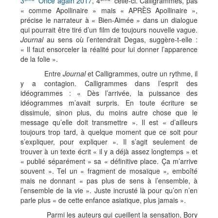
3
Once again 2017
, 4
celle-ci. Calligrammes, pas
« comme Apollinaire » mais « APRÈS Apollinaire »,
précise le narrateur à « Bien-Aimée » dans un dialogue
qui pourrait être tiré d’un film de toujours nouvelle vague.
Journal
au sens où l’entendrait Degas, suggère-t-elle :
« Il faut ensorceler la réalité pour lui donner l’apparence
de la folie ».
Entre
Journal
et Calligrammes, outre un rythme, il
y a contagion. Calligrammes dans l’esprit des
idéogrammes : « Dès l’arrivée, la puissance des
idéogrammes m’avait surpris. En toute écriture se
dissimule, sinon plus, du moins autre chose que le
message qu’elle doit transmettre ». Il est « d’ailleurs
toujours trop tard, à quelque moment que ce soit pour
s’expliquer, pour expliquer ». Il s’agit seulement de
trouver à un texte écrit « il y a déjà assez longtemps » et
« publié séparément » sa « définitive place. Ça m’arrive
souvent ». Tel un « fragment de mosaïque », emboîté
mais ne donnant « pas plus de sens à l’ensemble, à
l’ensemble de la vie ». Juste incrusté là pour qu’on n’en
parle plus « de cette enfance asiatique, plus jamais ».
Parmi les auteurs qui cueillent la sensation, Bory