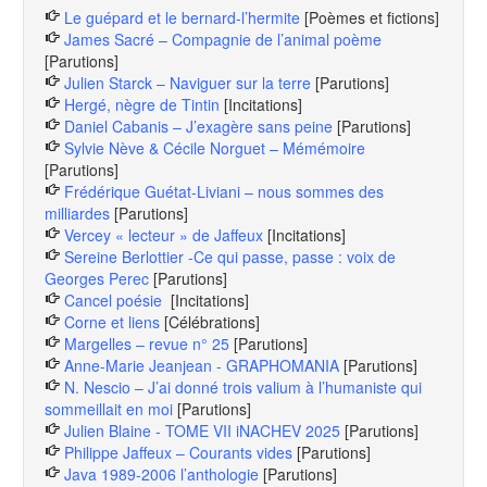
Le guépard et le bernard-l’hermite
[Poèmes et fictions]
James Sacré – Compagnie de l’animal poème
[Parutions]
Julien Starck – Naviguer sur la terre
[Parutions]
Hergé, nègre de Tintin
[Incitations]
Daniel Cabanis – J’exagère sans peine
[Parutions]
Sylvie Nève & Cécile Norguet – Mémémoire
[Parutions]
Frédérique Guétat-Liviani – nous sommes des
milliardes
[Parutions]
Vercey « lecteur » de Jaffeux
[Incitations]
Sereine Berlottier -Ce qui passe, passe : voix de
Georges Perec
[Parutions]
Cancel poésie
[Incitations]
Corne et liens
[Célébrations]
Margelles – revue n° 25
[Parutions]
Anne-Marie Jeanjean - GRAPHOMANIA
[Parutions]
N. Nescio – J’ai donné trois valium à l’humaniste qui
sommeillait en moi
[Parutions]
Julien Blaine - TOME VII iNACHEV 2025
[Parutions]
Philippe Jaffeux – Courants vides
[Parutions]
Java 1989-2006 l’anthologie
[Parutions]