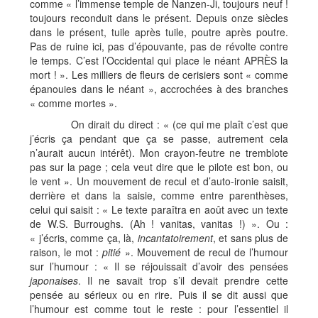
comme « l’immense temple de Nanzen-Ji, toujours neuf !
toujours reconduit dans le présent. Depuis onze siècles
dans le présent, tuile après tuile, poutre après poutre.
Pas de ruine ici, pas d’épouvante, pas de révolte contre
le temps. C’est l’Occidental qui place le néant APRÈS la
mort ! ». Les milliers de fleurs de cerisiers sont « comme
épanouies dans le néant », accrochées à des branches
« comme mortes ».
On dirait du direct : « (ce qui me plaît c’est que
j’écris ça pendant que ça se passe, autrement cela
n’aurait aucun intérêt). Mon crayon-feutre ne tremblote
pas sur la page ; cela veut dire que le pilote est bon, ou
le vent ». Un mouvement de recul et d’auto-ironie saisit,
derrière et dans la saisie, comme entre parenthèses,
celui qui saisit : « Le texte paraîtra en août avec un texte
de W.S. Burroughs. (Ah ! vanitas, vanitas !) ». Ou :
« j’écris, comme ça, là,
incantatoirement
, et sans plus de
raison, le mot :
pitié
». Mouvement de recul de l’humour
sur l’humour : « Il se réjouissait d’avoir des pensées
japonaises
. Il ne savait trop s’il devait prendre cette
pensée au sérieux ou en rire. Puis il se dit aussi que
l’humour est comme tout le reste : pour l’essentiel il