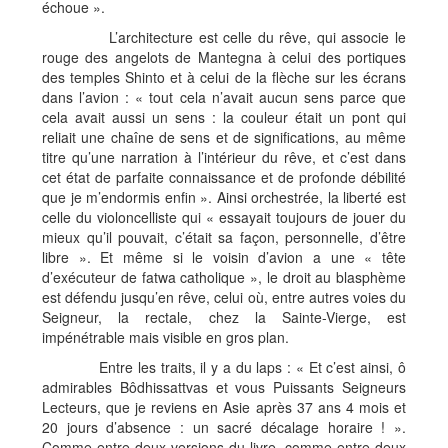
échoue ».
L’architecture est celle du rêve, qui associe le
rouge des angelots de Mantegna à celui des portiques
des temples Shinto et à celui de la flèche sur les écrans
dans l’avion : « tout cela n’avait aucun sens parce que
cela avait aussi un sens : la couleur était un pont qui
reliait une chaîne de sens et de significations, au même
titre qu’une narration à l’intérieur du rêve, et c’est dans
cet état de parfaite connaissance et de profonde débilité
que je m’endormis enfin ». Ainsi orchestrée, la liberté est
celle du violoncelliste qui « essayait toujours de jouer du
mieux qu’il pouvait, c’était sa façon, personnelle, d’être
libre ». Et même si le voisin d’avion a une « tête
d’exécuteur de fatwa catholique », le droit au blasphème
est défendu jusqu’en rêve, celui où, entre autres voies du
Seigneur, la rectale, chez la Sainte-Vierge, est
impénétrable mais visible en gros plan.
Entre les traits, il y a du laps : « Et c’est ainsi, ô
admirables Bôdhissattvas et vous Puissants Seigneurs
Lecteurs, que je reviens en Asie après 37 ans 4 mois et
20 jours d’absence : un sacré décalage horaire ! ».
Comme entre deux versions du livre, comme entre deux