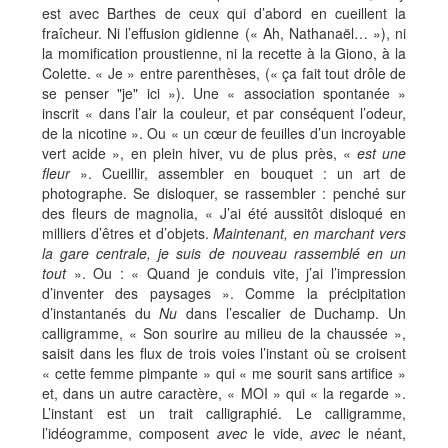
est avec Barthes de ceux qui d’abord en cueillent la
fraîcheur. Ni l’effusion gidienne (« Ah, Nathanaël… »), ni
la momification proustienne, ni la recette à la Giono, à la
Colette. « Je » entre parenthèses, (« ça fait tout drôle de
se penser "je" ici »). Une « association spontanée »
inscrit « dans l’air la couleur, et par conséquent l’odeur,
de la nicotine ». Ou « un cœur de feuilles d’un incroyable
vert acide », en plein hiver, vu de plus près, «
est une
fleur
». Cueillir, assembler en bouquet : un art de
photographe. Se disloquer, se rassembler : penché sur
des fleurs de magnolia, « J’ai été aussitôt disloqué en
milliers d’êtres et d’objets.
Maintenant, en marchant vers
la gare centrale, je suis de nouveau rassemblé en un
tout
». Ou : « Quand je conduis vite, j’ai l’impression
d’inventer des paysages ». Comme la précipitation
d’instantanés du
Nu
dans l’escalier de Duchamp. Un
calligramme, « Son sourire au milieu de la chaussée »,
saisit dans les flux de trois voies l’instant où se croisent
« cette femme pimpante » qui « me sourit sans artifice »
et, dans un autre caractère, « MOI » qui « la regarde ».
L’instant est un trait calligraphié. Le calligramme,
l’idéogramme, composent
avec
le vide,
avec
le néant,