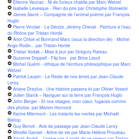
Étienne Vaunac - Ni de furieux chablis
par Marc Wetzel
Isabelle Lévesque - Rien du pire
par Christophe Stolowicki
James Sacré – Compagnie de l’animal poème
par François
Huglo
Pierre Vinclair - La Décize, Jérémy Cheval - Peinture à l’eau
du Rhône
par Tristan Hordé
Ariot Chloé et Bormand Marc (sous la direction de) - Michel
Ange-Rodin...
par Tristan Hordé
Tristan Vodak – Mise à jour
par Grégory Rateau
Suzanne Doppelt - Flip box
par Brice Liaud
Michel Guérin - éthique de l'écriture philosophique
par Marc
Wetzel
Patrick Laupin - Le Reste de nos âmes
par Jean-Claude
Leroy
Ariane Dreyfus - Une histoire passera ici
par Olivier Vossot
Julien Starck – Naviguer sur la terre
par François Huglo
John Berger - Et nos visages, mon cœur, fugaces comme
des photos.
par Marion Honnoré
Karine Miermont - Les instants les merles
par Michaël
Bishop
Guy Benoit - Avis de passage
par Jean-Claude Leroy
Mireille Gansel - Arbre de vie
par Marie-Hélène Prouteau
Sarah André - J’arrive pas à sortir de ce pigeon
par Tristan