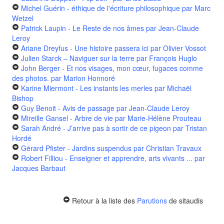
Michel Guérin - éthique de l'écriture philosophique
par Marc
Wetzel
Patrick Laupin - Le Reste de nos âmes
par Jean-Claude
Leroy
Ariane Dreyfus - Une histoire passera ici
par Olivier Vossot
Julien Starck – Naviguer sur la terre
par François Huglo
John Berger - Et nos visages, mon cœur, fugaces comme
des photos.
par Marion Honnoré
Karine Miermont - Les instants les merles
par Michaël
Bishop
Guy Benoit - Avis de passage
par Jean-Claude Leroy
Mireille Gansel - Arbre de vie
par Marie-Hélène Prouteau
Sarah André - J’arrive pas à sortir de ce pigeon
par Tristan
Hordé
Gérard Pfister - Jardins suspendus
par Christian Travaux
Robert Filliou - Enseigner et apprendre, arts vivants ...
par
Jacques Barbaut
Retour à la liste des
Parutions
de sitaudis