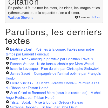
Citation
En poésie, il faut aimer les mots, les idées, les images et les
rythmes avec toute la capacité qu'on a d'aimer.
Wallace Stevens
Toutes les
citations
Parutions, les derniers
textes
Béatrice Libert - Poèmes à la coque. Fables pour notre
temps
par Laurent Fourcaut
Mary Oliver - Amérique primitive
par Christian Travaux
Étienne Vaunac - Ni de furieux chablis
par Marc Wetzel
Isabelle Lévesque - Rien du pire
par Christophe Stolowicki
James Sacré – Compagnie de l’animal poème
par François
Huglo
Pierre Vinclair - La Décize, Jérémy Cheval - Peinture à l’eau
du Rhône
par Tristan Hordé
Ariot Chloé et Bormand Marc (sous la direction de) - Michel
Ange-Rodin...
par Tristan Hordé
Tristan Vodak – Mise à jour
par Grégory Rateau
Suzanne Doppelt - Flip box
par Brice Liaud