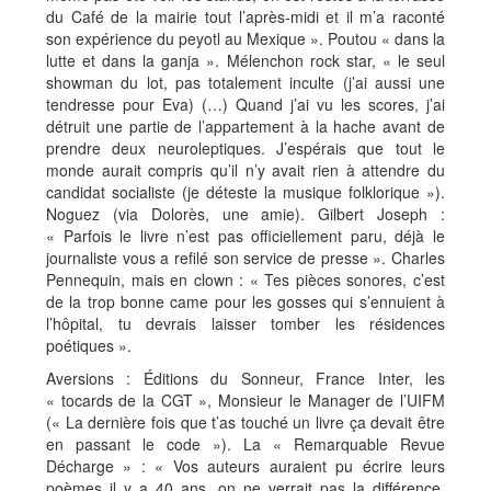
du Café de la mairie tout l’après-midi et il m’a raconté
son expérience du peyotl au Mexique ». Poutou « dans la
lutte et dans la ganja ». Mélenchon rock star, « le seul
showman du lot, pas totalement inculte (j’ai aussi une
tendresse pour Eva) (…) Quand j’ai vu les scores, j’ai
détruit une partie de l’appartement à la hache avant de
prendre deux neuroleptiques. J’espérais que tout le
monde aurait compris qu’il n’y avait rien à attendre du
candidat socialiste (je déteste la musique folklorique »).
Noguez (via Dolorès, une amie). Gilbert Joseph :
« Parfois le livre n’est pas officiellement paru, déjà le
journaliste vous a refilé son service de presse ». Charles
Pennequin, mais en clown : « Tes pièces sonores, c’est
de la trop bonne came pour les gosses qui s’ennuient à
l’hôpital, tu devrais laisser tomber les résidences
poétiques ».
Aversions : Éditions du Sonneur, France Inter, les
« tocards de la CGT », Monsieur le Manager de l’UIFM
(« La dernière fois que t’as touché un livre ça devait être
en passant le code »). La « Remarquable Revue
Décharge » : « Vos auteurs auraient pu écrire leurs
poèmes il y a 40 ans, on ne verrait pas la différence.