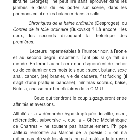
librairie Georges) ne peut lire sans éprouver dans les
jambes le désir de les porter sur scène, dans les
poumons celui de les balancer dans la salle.
Chroniques de la haine ordinaire
(Desproges), ou
Contes de la folie ordinaire
(Bukovski) ? Là encore : les
deux, les seconds disloquant la rhétorique des
premières.
Lecteurs imperméables à l’humour noir, à l’ironie
et au second degré, s’abstenir. Tant pis si ça fait du
monde. En feront autant ceux que risqueraient de tacher
ou de contaminer des mots tels que : sucer, butane, sexe
anal, cancer, (se) branler, vie de cadavre, fist fucking (il
s’agit d’une pratique bancaire), minimas sociaux, baise,
Nutella, chasse aux bénéficiaires de la C.M.U.
Ceux qui tiendront le coup zigzagueront entre
affinités et aversions.
Affinités : la « démarche hyper-impliquée, insolite, osée,
référentielle, subversive », que la « Chère Médiathèque
de Chartres » ne soutient pas habituellement. Philippe
Jaffeux rencontré au Marché de la poésie : « on n’a
même pas été voir les stands, on est restés à la terrasse