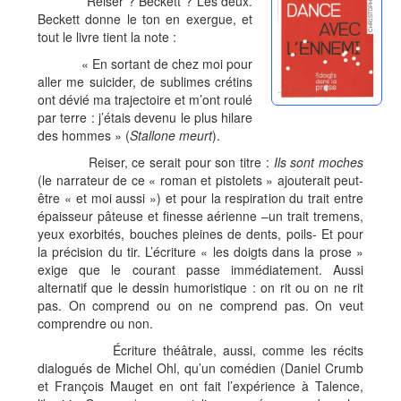
Reiser ? Beckett ? Les deux.
Beckett donne le ton en exergue, et
tout le livre tient la note :
« En sortant de chez moi pour
aller me suicider, de sublimes crétins
ont dévié ma trajectoire et m’ont roulé
par terre : j’étais devenu le plus hilare
des hommes » (
Stallone meurt
).
Reiser, ce serait pour son titre :
Ils sont moches
(le narrateur de ce « roman et pistolets » ajouterait peut-
être « et moi aussi ») et pour la respiration du trait entre
épaisseur pâteuse et finesse aérienne –un trait tremens,
yeux exorbités, bouches pleines de dents, poils- Et pour
la précision du tir. L’écriture « les doigts dans la prose »
exige que le courant passe immédiatement. Aussi
alternatif que le dessin humoristique : on rit ou on ne rit
pas. On comprend ou on ne comprend pas. On veut
comprendre ou non.
Écriture théâtrale, aussi, comme les récits
dialogués de Michel Ohl, qu’un comédien (Daniel Crumb
et François Mauget en ont fait l’expérience à Talence,