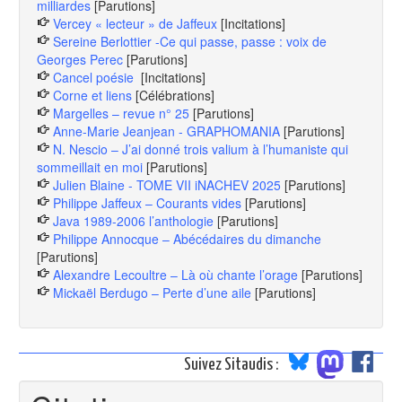
milliardes
[Parutions]
Vercey « lecteur » de Jaffeux
[Incitations]
Sereine Berlottier -Ce qui passe, passe : voix de
Georges Perec
[Parutions]
Cancel poésie
[Incitations]
Corne et liens
[Célébrations]
Margelles – revue n° 25
[Parutions]
Anne-Marie Jeanjean - GRAPHOMANIA
[Parutions]
N. Nescio – J’ai donné trois valium à l’humaniste qui
sommeillait en moi
[Parutions]
Julien Blaine - TOME VII iNACHEV 2025
[Parutions]
Philippe Jaffeux – Courants vides
[Parutions]
Java 1989-2006 l’anthologie
[Parutions]
Philippe Annocque – Abécédaires du dimanche
[Parutions]
Alexandre Lecoultre – Là où chante l’orage
[Parutions]
Mickaël Berdugo – Perte d’une aile
[Parutions]
Suivez Sitaudis :